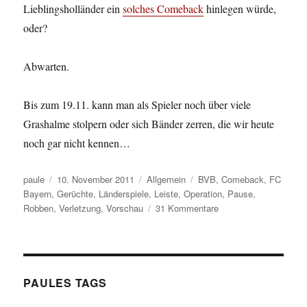
Lieblingsholländer ein
solches Comeback
hinlegen würde,
oder?
Abwarten.
Bis zum 19.11. kann man als Spieler noch über viele
Grashalme stolpern oder sich Bänder zerren, die wir heute
noch gar nicht kennen…
Autor
Veröffentlicht
Kategorien
Schlagwörter
paule
10. November 2011
Allgemein
BVB
,
Comeback
,
FC
am
Bayern
,
Gerüchte
,
Länderspiele
,
Leiste
,
Operation
,
Pause
,
zu
Robben
,
Verletzung
,
Vorschau
31 Kommentare
Robben
kommt
zurück.
Schon
wieder.
PAULES TAGS