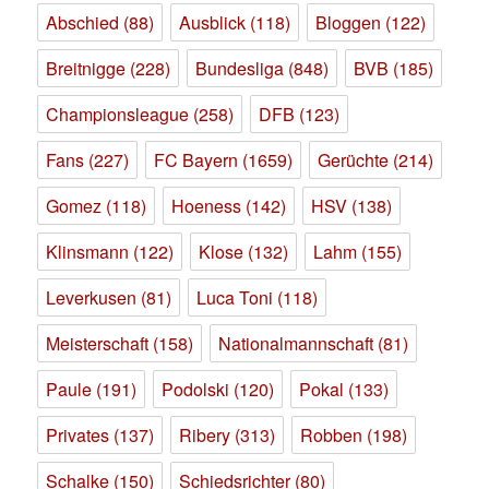
Abschied
(88)
Ausblick
(118)
Bloggen
(122)
Breitnigge
(228)
Bundesliga
(848)
BVB
(185)
Championsleague
(258)
DFB
(123)
Fans
(227)
FC Bayern
(1659)
Gerüchte
(214)
Gomez
(118)
Hoeness
(142)
HSV
(138)
Klinsmann
(122)
Klose
(132)
Lahm
(155)
Leverkusen
(81)
Luca Toni
(118)
Meisterschaft
(158)
Nationalmannschaft
(81)
Paule
(191)
Podolski
(120)
Pokal
(133)
Privates
(137)
Ribery
(313)
Robben
(198)
Schalke
(150)
Schiedsrichter
(80)