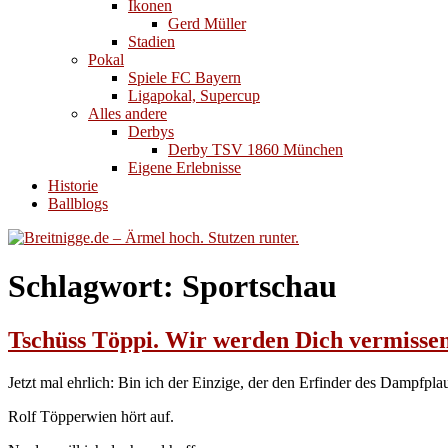
Ikonen
Gerd Müller
Stadien
Pokal
Spiele FC Bayern
Ligapokal, Supercup
Alles andere
Derbys
Derby TSV 1860 München
Eigene Erlebnisse
Historie
Ballblogs
Schlagwort:
Sportschau
Tschüss Töppi. Wir werden Dich vermissen
Jetzt mal ehrlich: Bin ich der Einzige, der den Erfinder des Dampfpl
Rolf Töpperwien hört auf.