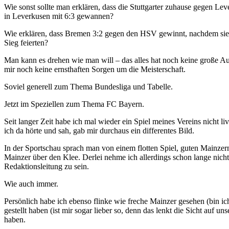
Wie sonst sollte man erklären, dass die Stuttgarter zuhause gegen Lev
in Leverkusen mit 6:3 gewannen?
Wie erklären, dass Bremen 3:2 gegen den HSV gewinnt, nachdem sie zu
Sieg feierten?
Man kann es drehen wie man will – das alles hat noch keine große A
mir noch keine ernsthaften Sorgen um die Meisterschaft.
Soviel generell zum Thema Bundesliga und Tabelle.
Jetzt im Speziellen zum Thema FC Bayern.
Seit langer Zeit habe ich mal wieder ein Spiel meines Vereins nicht l
ich da hörte und sah, gab mir durchaus ein differentes Bild.
In der Sportschau sprach man von einem flotten Spiel, guten Mainze
Mainzer über den Klee. Derlei nehme ich allerdings schon lange nich
Redaktionsleitung zu sein.
Wie auch immer.
Persönlich habe ich ebenso flinke wie freche Mainzer gesehen (bin i
gestellt haben (ist mir sogar lieber so, denn das lenkt die Sicht auf
haben.