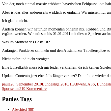
Von der, noch einmal massiv erhöhten bayerischen Fehlpassquote habe
Aber ist das alles andererseits wirklich so einfach? Wir müssen nur 
Ich glaube nicht.
Ändern können wir natürlich momentan ohnehin nix. Robben und Ribér
ergänzt werden. Wir müssen bis 01.01.2011 mit diesen Spielern aus
Was im Moment das Beste ist?
Anfangen Punkte zu sammeln und den Abstand zur Tabellenspitze so k
Nicht mehr und nicht weniger.
Eine Einzelkritik muss ich mir leider verkneifen, da ich keinen Spiel
Update: Contento jetzt ebenfalls länger verletzt? Dann bitte wieder da
Autor
Veröffentlicht
Kategorien
Schlagwörter
paule
26. September 2010
Bundesliga 2010/11
Abwehr
,
ASS
,
Bundesli
am
zu
Sportschau
219 Kommentare
Wer
keine
Paules Tags
Ziele
mehr
Abschied
(88)
hat