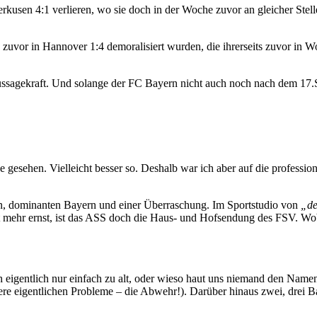
erkusen 4:1 verlieren, wo sie doch in der Woche zuvor an gleicher Stel
vor in Hannover 1:4 demoralisiert wurden, die ihrerseits zuvor in Wol
ussagekraft. Und solange der FC Bayern nicht auch noch nach dem 17.S
ive gesehen. Vielleicht besser so. Deshalb war ich aber auf die profes
rn, dominanten Bayern und einer Überraschung. Im Sportstudio von
„de
t mehr ernst, ist das ASS doch die Haus- und Hofsendung des FSV. Wob
ch eigentlich nur einfach zu alt, oder wieso haut uns niemand den Na
 unsere eigentlichen Probleme – die Abwehr!). Darüber hinaus zwei, drei 