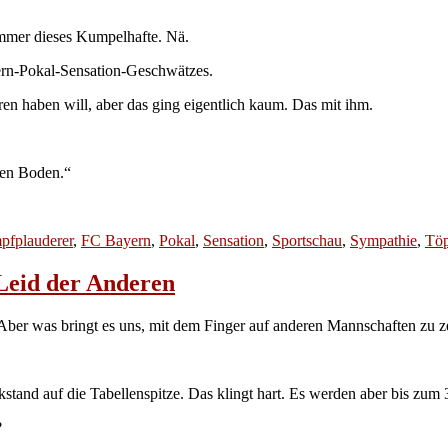
immer dieses Kumpelhafte. Nä.
yern-Pokal-Sensation-Geschwätzes.
en haben will, aber das ging eigentlich kaum. Das mit ihm.
chen Boden.“
pfplauderer
,
FC Bayern
,
Pokal
,
Sensation
,
Sportschau
,
Sympathie
,
Tö
 Leid der Anderen
er was bringt es uns, mit dem Finger auf anderen Mannschaften zu z
stand auf die Tabellenspitze. Das klingt hart. Es werden aber bis zum
?