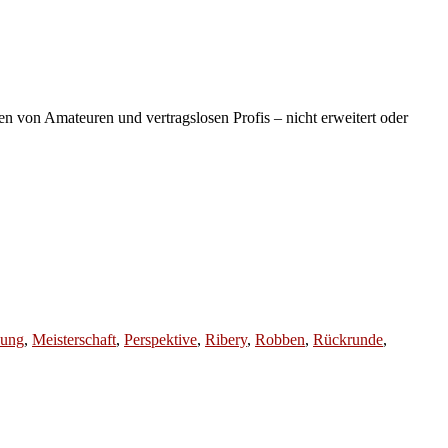
 von Amateuren und vertragslosen Profis – nicht erweitert oder
.
ung
,
Meisterschaft
,
Perspektive
,
Ribery
,
Robben
,
Rückrunde
,