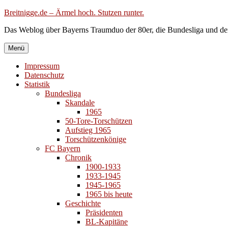
Zum
Breitnigge.de – Ärmel hoch. Stutzen runter.
Inhalt
Das Weblog über Bayerns Traumduo der 80er, die Bundesliga und de
springen
Menü
Impressum
Datenschutz
Statistik
Bundesliga
Skandale
1965
50-Tore-Torschützen
Aufstieg 1965
Torschützenkönige
FC Bayern
Chronik
1900-1933
1933-1945
1945-1965
1965 bis heute
Geschichte
Präsidenten
BL-Kapitäne