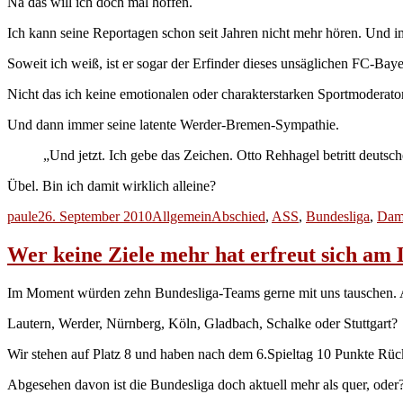
Na das will ich doch mal hoffen.
Ich kann seine Reportagen schon seit Jahren nicht mehr hören. Und 
Soweit ich weiß, ist er sogar der Erfinder dieses unsäglichen FC-Ba
Nicht das ich keine emotionalen oder charakterstarken Sportmoderator
Und dann immer seine latente Werder-Bremen-Sympathie.
„Und jetzt. Ich gebe das Zeichen. Otto Rehhagel betritt deuts
Übel. Bin ich damit wirklich alleine?
Autor
Veröffentlicht
Kategorien
Schlagwörter
paule
26. September 2010
Allgemein
Abschied
,
ASS
,
Bundesliga
,
Dam
am
Wer keine Ziele mehr hat erfreut sich am
Im Moment würden zehn Bundesliga-Teams gerne mit uns tauschen. Ab
Lautern, Werder, Nürnberg, Köln, Gladbach, Schalke oder Stuttgart?
Wir stehen auf Platz 8 und haben nach dem 6.Spieltag 10 Punkte Rück
Abgesehen davon ist die Bundesliga doch aktuell mehr als quer, oder