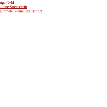
enge Geld
eine Streitschrift
ümmelei – eine Streitschrift