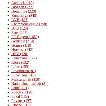
Ausblick
(118)
erfreut
Bloggen
(122)
sich
Breitnigge
(228)
am
Bundesliga
(848)
Leid
BVB
(185)
der
Championsleague
(258)
Anderen
DFB
(123)
Fans
(227)
FC Bayern
(1659)
Gerüchte
(214)
Gomez
(118)
Hoeness
(142)
HSV
(138)
Klinsmann
(122)
Klose
(132)
Lahm
(155)
Leverkusen
(81)
Luca Toni
(118)
Meisterschaft
(158)
Nationalmannschaft
(81)
Paule
(191)
Podolski
(120)
Pokal
(133)
Privates
(137)
Ribery
(313)