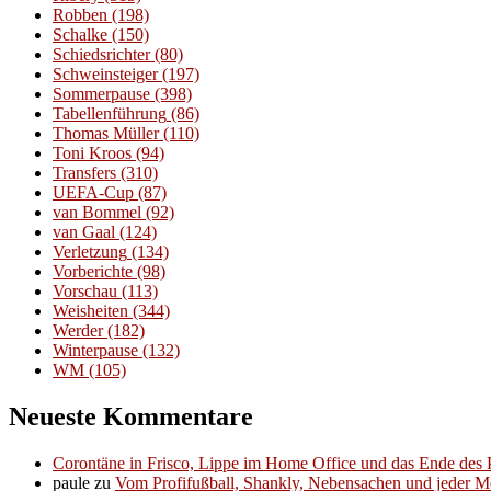
Robben
(198)
Schalke
(150)
Schiedsrichter
(80)
Schweinsteiger
(197)
Sommerpause
(398)
Tabellenführung
(86)
Thomas Müller
(110)
Toni Kroos
(94)
Transfers
(310)
UEFA-Cup
(87)
van Bommel
(92)
van Gaal
(124)
Verletzung
(134)
Vorberichte
(98)
Vorschau
(113)
Weisheiten
(344)
Werder
(182)
Winterpause
(132)
WM
(105)
Neueste Kommentare
Corontäne in Frisco, Lippe im Home Office und das Ende des P
paule
zu
Vom Profifußball, Shankly, Nebensachen und jeder 