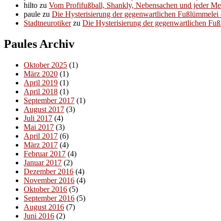
hilto
zu
Vom Profifußball, Shankly, Nebensachen und jeder M
paule
zu
Die Hysterisierung der gegenwartlichen Fußlümmelei – 
Stadtneurotiker
zu
Die Hysterisierung der gegenwartlichen Fußl
Paules Archiv
Oktober 2025
(1)
März 2020
(1)
April 2019
(1)
April 2018
(1)
September 2017
(1)
August 2017
(3)
Juli 2017
(4)
Mai 2017
(3)
April 2017
(6)
März 2017
(4)
Februar 2017
(4)
Januar 2017
(2)
Dezember 2016
(4)
November 2016
(4)
Oktober 2016
(5)
September 2016
(5)
August 2016
(7)
Juni 2016
(2)