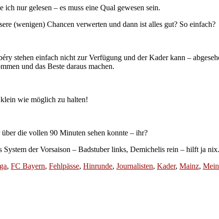
 ich nur gelesen – es muss eine Qual gewesen sein.
unsere (wenigen) Chancen verwerten und dann ist alles gut? So einfach?
y stehen einfach nicht zur Verfügung und der Kader kann – abgesehen
kommen und das Beste daraus machen.
lein wie möglich zu halten!
er über die vollen 90 Minuten sehen konnte – ihr?
s System der Vorsaison – Badstuber links, Demichelis rein – hilft ja nix
ga
,
FC Bayern
,
Fehlpässe
,
Hinrunde
,
Journalisten
,
Kader
,
Mainz
,
Mein