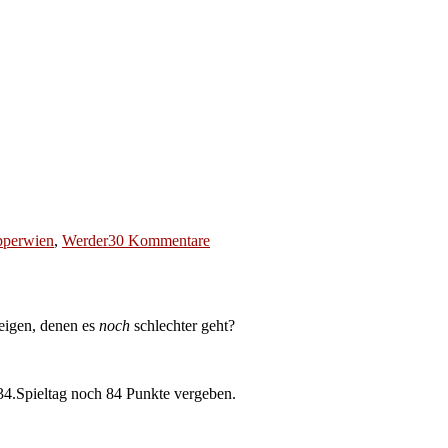
zu
pperwien
,
Werder
30 Kommentare
Tschüss
Töppi.
Wir
werden
eigen, denen es
noch
schlechter geht?
Dich
vermissen.
Nicht.
 34.Spieltag noch 84 Punkte vergeben.