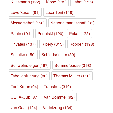
Klinsmann
(122)
Klose
(132)
Lahm
(155)
Leverkusen
(81)
Luca Toni
(118)
Meisterschaft
(158)
Nationalmannschaft
(81)
Paule
(191)
Podolski
(120)
Pokal
(133)
Privates
(137)
Ribery
(313)
Robben
(198)
Schalke
(150)
Schiedsrichter
(80)
Schweinsteiger
(197)
Sommerpause
(398)
Tabellenführung
(86)
Thomas Müller
(110)
Toni Kroos
(94)
Transfers
(310)
UEFA-Cup
(87)
van Bommel
(92)
van Gaal
(124)
Verletzung
(134)