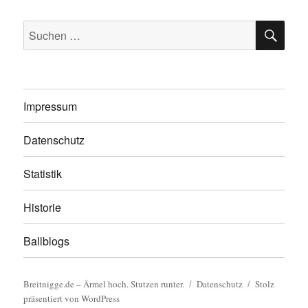
SU
Suchen
nach:
Impressum
Datenschutz
Statistik
Historie
Ballblogs
Breitnigge.de – Ärmel hoch. Stutzen runter.
Datenschutz
Stolz
präsentiert von WordPress