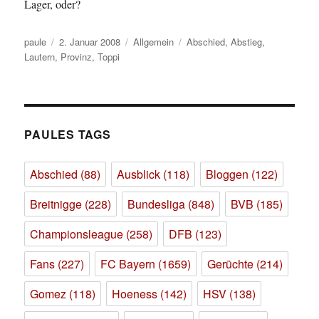
Lager, oder?
Autor
Veröffentlicht
Kategorien
Schlagwörter
paule
2. Januar 2008
Allgemein
Abschied
,
Abstieg
,
am
Lautern
,
Provinz
,
Toppi
PAULES TAGS
Abschied
(88)
Ausblick
(118)
Bloggen
(122)
Breitnigge
(228)
Bundesliga
(848)
BVB
(185)
Championsleague
(258)
DFB
(123)
Fans
(227)
FC Bayern
(1659)
Gerüchte
(214)
Gomez
(118)
Hoeness
(142)
HSV
(138)