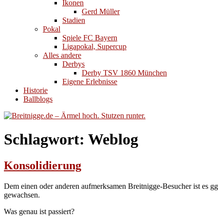
Ikonen
Gerd Müller
Stadien
Pokal
Spiele FC Bayern
Ligapokal, Supercup
Alles andere
Derbys
Derby TSV 1860 München
Eigene Erlebnisse
Historie
Ballblogs
Schlagwort:
Weblog
Konsolidierung
Dem einen oder anderen aufmerksamen Breitnigge-Besucher ist es ggf.
gewachsen.
Was genau ist passiert?