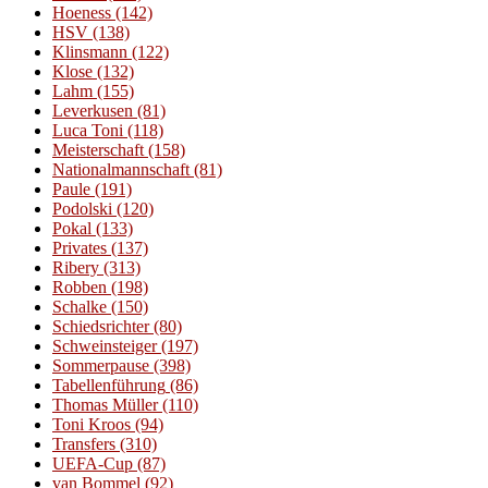
Hoeness
(142)
HSV
(138)
Klinsmann
(122)
Klose
(132)
Lahm
(155)
Leverkusen
(81)
Luca Toni
(118)
Meisterschaft
(158)
Nationalmannschaft
(81)
Paule
(191)
Podolski
(120)
Pokal
(133)
Privates
(137)
Ribery
(313)
Robben
(198)
Schalke
(150)
Schiedsrichter
(80)
Schweinsteiger
(197)
Sommerpause
(398)
Tabellenführung
(86)
Thomas Müller
(110)
Toni Kroos
(94)
Transfers
(310)
UEFA-Cup
(87)
van Bommel
(92)