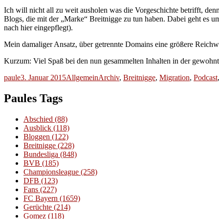
Ich will nicht all zu weit ausholen was die Vorgeschichte betrifft, 
Blogs, die mit der „Marke“ Breitnigge zu tun haben. Dabei geht es um
nach hier eingepflegt).
Mein damaliger Ansatz, über getrennte Domains eine größere Reichweit
Kurzum: Viel Spaß bei den nun gesammelten Inhalten in der gewoh
Autor
Veröffentlicht
Kategorien
Schlagwörter
paule
3. Januar 2015
Allgemein
Archiv
,
Breitnigge
,
Migration
,
Podcast
am
Paules Tags
Abschied
(88)
Ausblick
(118)
Bloggen
(122)
Breitnigge
(228)
Bundesliga
(848)
BVB
(185)
Championsleague
(258)
DFB
(123)
Fans
(227)
FC Bayern
(1659)
Gerüchte
(214)
Gomez
(118)