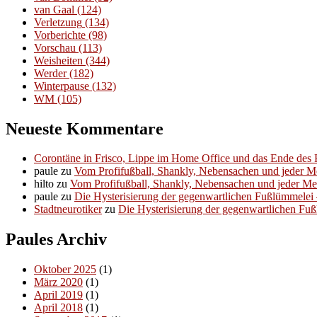
van Gaal
(124)
Verletzung
(134)
Vorberichte
(98)
Vorschau
(113)
Weisheiten
(344)
Werder
(182)
Winterpause
(132)
WM
(105)
Neueste Kommentare
Corontäne in Frisco, Lippe im Home Office und das Ende des P
paule
zu
Vom Profifußball, Shankly, Nebensachen und jeder 
hilto
zu
Vom Profifußball, Shankly, Nebensachen und jeder M
paule
zu
Die Hysterisierung der gegenwartlichen Fußlümmelei – 
Stadtneurotiker
zu
Die Hysterisierung der gegenwartlichen Fußl
Paules Archiv
Oktober 2025
(1)
März 2020
(1)
April 2019
(1)
April 2018
(1)