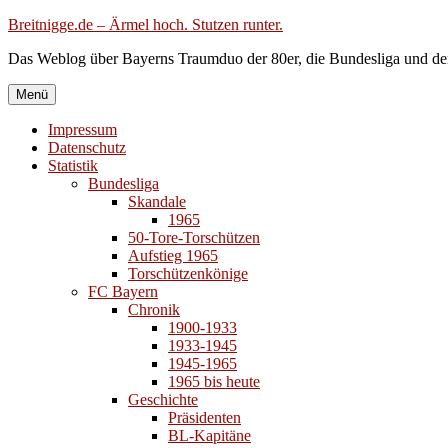
Zum
Breitnigge.de – Ärmel hoch. Stutzen runter.
Inhalt
Das Weblog über Bayerns Traumduo der 80er, die Bundesliga und de
springen
Menü
Impressum
Datenschutz
Statistik
Bundesliga
Skandale
1965
50-Tore-Torschützen
Aufstieg 1965
Torschützenkönige
FC Bayern
Chronik
1900-1933
1933-1945
1945-1965
1965 bis heute
Geschichte
Präsidenten
BL-Kapitäne