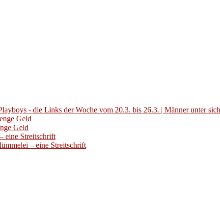
layboys - die Links der Woche vom 20.3. bis 26.3. | Männer unter sic
Menge Geld
enge Geld
eine Streitschrift
ümmelei – eine Streitschrift