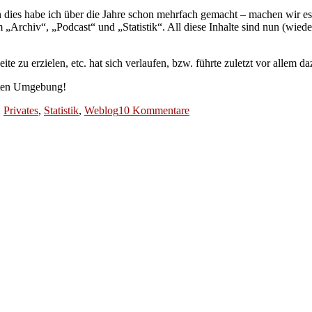
denn dies habe ich über die Jahre schon mehrfach gemacht – machen wir
 „Archiv“, „Podcast“ und „Statistik“. All diese Inhalte sind nun (wied
e zu erzielen, etc. hat sich verlaufen, bzw. führte zuletzt vor allem
nten Umgebung!
zu
,
Privates
,
Statistik
,
Weblog
10 Kommentare
Konsolidierung