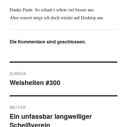
Danke Paule. So schaut’s schon viel besser aus.
Aber vorerst steige ich doch wieder auf Desktop um.
Die Kommentare sind geschlossen.
Beitragsnavigation
ZURÜCK
Weisheiten #300
Vorheriger
Beitrag:
WEITER
Ein unfassbar langweiliger
Nächster
Scheißverein
Beitrag: