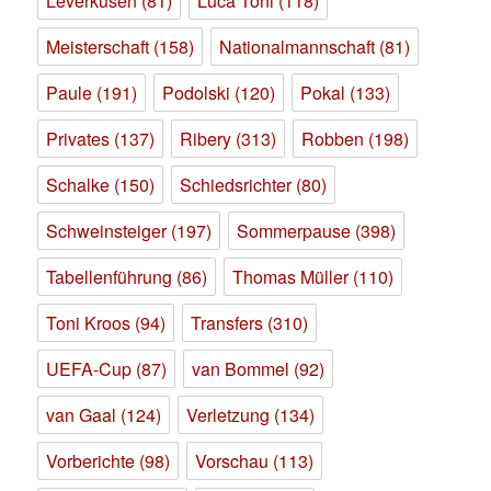
Leverkusen
(81)
Luca Toni
(118)
Meisterschaft
(158)
Nationalmannschaft
(81)
Paule
(191)
Podolski
(120)
Pokal
(133)
Privates
(137)
Ribery
(313)
Robben
(198)
Schalke
(150)
Schiedsrichter
(80)
Schweinsteiger
(197)
Sommerpause
(398)
Tabellenführung
(86)
Thomas Müller
(110)
Toni Kroos
(94)
Transfers
(310)
UEFA-Cup
(87)
van Bommel
(92)
van Gaal
(124)
Verletzung
(134)
Vorberichte
(98)
Vorschau
(113)