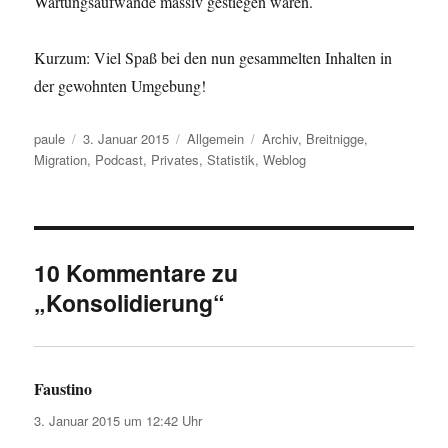
Wartungsaufwände massiv gestiegen waren.
Kurzum: Viel Spaß bei den nun gesammelten Inhalten in
der gewohnten Umgebung!
Autor
Veröffentlicht
Kategorien
Schlagwörter
paule
3. Januar 2015
Allgemein
Archiv
,
Breitnigge
,
am
Migration
,
Podcast
,
Privates
,
Statistik
,
Weblog
10 Kommentare zu
„Konsolidierung“
Faustino
sagt:
3. Januar 2015 um 12:42 Uhr