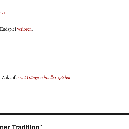
etzt
.
 Endspiel
verloren
.
:
n Zukunft
zwei Gänge schneller spielen
!
er Tradition“