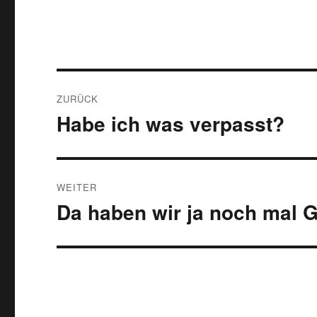
Beitragsnavigation
ZURÜCK
Habe ich was verpasst?
Vorheriger
Beitrag:
WEITER
Da haben wir ja noch mal G
Nächster
Beitrag: