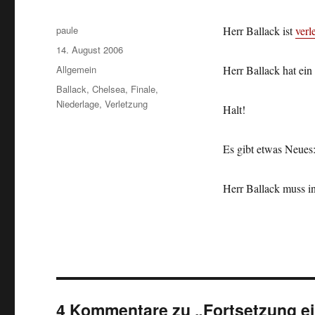
Autor
paule
Herr Ballack ist
verl
Veröffentlicht
14. August 2006
am
Kategorien
Allgemein
Herr Ballack hat ein
Schlagwörter
Ballack
,
Chelsea
,
Finale
,
Niederlage
,
Verletzung
Halt!
Es gibt etwas Neues
Herr Ballack muss i
4 Kommentare zu „Fortsetzung ein