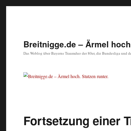
Breitnigge.de – Ärmel hoch.
Das Weblog über Bayerns Traumduo der 80er, die Bundesliga und d
Fortsetzung einer T