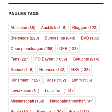
PAULES TAGS
Abschied
(88)
Ausblick
(118)
Bloggen
(122)
Breitnigge
(228)
Bundesliga
(848)
BVB
(185)
Championsleague
(258)
DFB
(123)
Fans
(227)
FC Bayern
(1659)
Gerüchte
(214)
Gomez
(118)
Hoeness
(142)
HSV
(138)
Klinsmann
(122)
Klose
(132)
Lahm
(155)
Leverkusen
(81)
Luca Toni
(118)
Meisterschaft
(158)
Nationalmannschaft
(81)
Paule
(191)
Podolski
(120)
Pokal
(133)