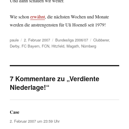
Und dann schauen wir weiter.
Wie schon
erwähnt
, die nächsten Wochen und Monate
werden die anstrengensten für Uli Hoeneß seit 1979!
Autor
Veröffentlicht
Kategorien
Schlagwörter
paule
2. Februar 2007
Bundesliga 2006/07
Clubberer
,
am
Derby
,
FC Bayern
,
FCN
,
Hitzfeld
,
Magath
,
Nürnberg
7 Kommentare zu „Verdiente
Niederlage!“
Case
sagt:
2. Februar 2007 um 23:59 Uhr