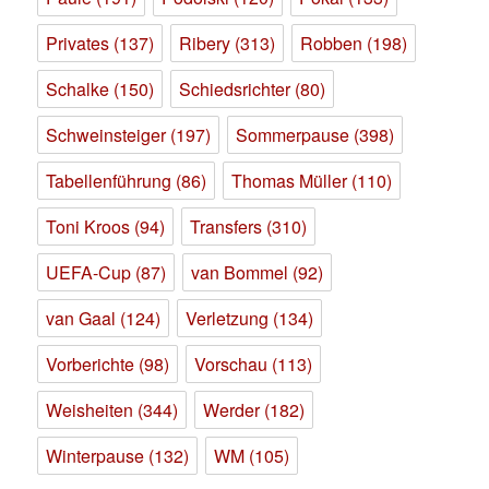
Privates
(137)
Ribery
(313)
Robben
(198)
Schalke
(150)
Schiedsrichter
(80)
Schweinsteiger
(197)
Sommerpause
(398)
Tabellenführung
(86)
Thomas Müller
(110)
Toni Kroos
(94)
Transfers
(310)
UEFA-Cup
(87)
van Bommel
(92)
van Gaal
(124)
Verletzung
(134)
Vorberichte
(98)
Vorschau
(113)
Weisheiten
(344)
Werder
(182)
Winterpause
(132)
WM
(105)