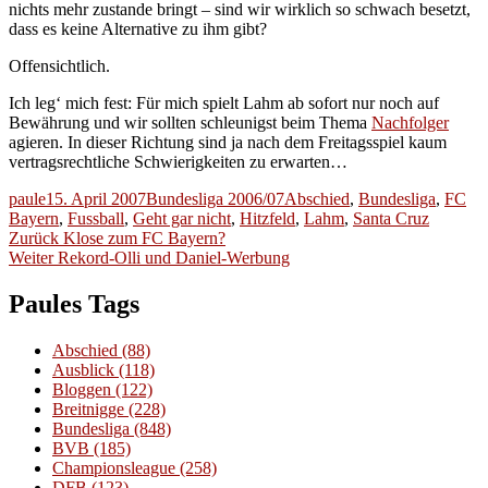
nichts mehr zustande bringt – sind wir wirklich so schwach besetzt,
dass es keine Alternative zu ihm gibt?
Offensichtlich.
Ich leg‘ mich fest: Für mich spielt Lahm ab sofort nur noch auf
Bewährung und wir sollten schleunigst beim Thema
Nachfolger
agieren. In dieser Richtung sind ja nach dem Freitagsspiel kaum
vertragsrechtliche Schwierigkeiten zu erwarten…
Autor
Veröffentlicht
Kategorien
Schlagwörter
paule
15. April 2007
Bundesliga 2006/07
Abschied
,
Bundesliga
,
FC
am
Bayern
,
Fussball
,
Geht gar nicht
,
Hitzfeld
,
Lahm
,
Santa Cruz
Beitragsnavigation
Vorheriger
Zurück
Klose zum FC Bayern?
Nächster
Beitrag:
Weiter
Rekord-Olli und Daniel-Werbung
Beitrag:
Paules Tags
Abschied
(88)
Ausblick
(118)
Bloggen
(122)
Breitnigge
(228)
Bundesliga
(848)
BVB
(185)
Championsleague
(258)
DFB
(123)