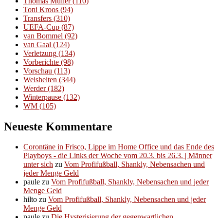
Thomas Müller
(110)
Toni Kroos
(94)
Transfers
(310)
UEFA-Cup
(87)
van Bommel
(92)
van Gaal
(124)
Verletzung
(134)
Vorberichte
(98)
Vorschau
(113)
Weisheiten
(344)
Werder
(182)
Winterpause
(132)
WM
(105)
Neueste Kommentare
Corontäne in Frisco, Lippe im Home Office und das Ende des
Playboys - die Links der Woche vom 20.3. bis 26.3. | Männer
unter sich
zu
Vom Profifußball, Shankly, Nebensachen und
jeder Menge Geld
paule
zu
Vom Profifußball, Shankly, Nebensachen und jeder
Menge Geld
hilto
zu
Vom Profifußball, Shankly, Nebensachen und jeder
Menge Geld
paule
zu
Die Hysterisierung der gegenwartlichen