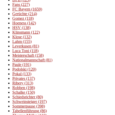
Fans
(227)
FC Bayern
(1659)
Gerüchte
(214)
Gomez
(118)
Hoeness
(142)
HSV
(138)
Klinsmann
(122)
Klose
(132)
Lahm
(155)
Leverkusen
(81)
Luca Toni
(118)
Meisterschaft
(158)
Nationalmannschaft
(81)
Paule
(191)
Podolski
(120)
Pokal
(133)
Privates
(137)
Ribery
(313)
Robben
(198)
Schalke
(150)
Schiedsrichter
(80)
Schweinsteiger
(197)
Sommerpause
(398)
Tabellenführung
(86)