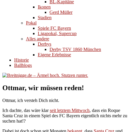
BL-Kapitäne
Ikonen
Gerd Müller
Stadien
Pokal
Spiele FC Bayern
Ligapokal, Supercup
Alles andere
Derbys
Derby TSV 1860 München
Eigene Erlebnisse
Historie
Ballblogs
Ottmar, wir müssen reden!
Ottmar, ich versteh Dich nicht.
Ich dachte, das wäre klar
seit letztem Mittwoch
, dass ein Roque
Santa Cruz in einem Spiel des FC Bayern eigentlich nichts mehr zu
suchen hat!?
Dabei ist doch schon seit Monaten
bekannt
, dass
Santa Cruz
und