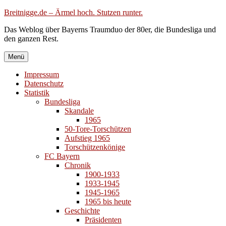
Zum
Breitnigge.de – Ärmel hoch. Stutzen runter.
Inhalt
Das Weblog über Bayerns Traumduo der 80er, die Bundesliga und
springen
den ganzen Rest.
Menü
Impressum
Datenschutz
Statistik
Bundesliga
Skandale
1965
50-Tore-Torschützen
Aufstieg 1965
Torschützenkönige
FC Bayern
Chronik
1900-1933
1933-1945
1945-1965
1965 bis heute
Geschichte
Präsidenten