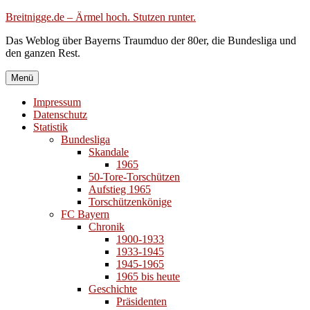
Zum
Breitnigge.de – Ärmel hoch. Stutzen runter.
Inhalt
Das Weblog über Bayerns Traumduo der 80er, die Bundesliga und
springen
den ganzen Rest.
Menü
Impressum
Datenschutz
Statistik
Bundesliga
Skandale
1965
50-Tore-Torschützen
Aufstieg 1965
Torschützenkönige
FC Bayern
Chronik
1900-1933
1933-1945
1945-1965
1965 bis heute
Geschichte
Präsidenten