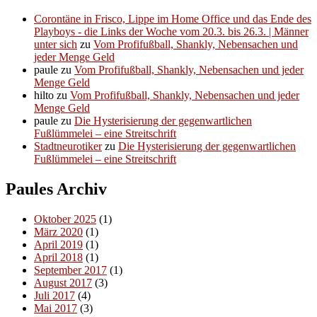
Corontäne in Frisco, Lippe im Home Office und das Ende des
Playboys - die Links der Woche vom 20.3. bis 26.3. | Männer
unter sich
zu
Vom Profifußball, Shankly, Nebensachen und
jeder Menge Geld
paule
zu
Vom Profifußball, Shankly, Nebensachen und jeder
Menge Geld
hilto
zu
Vom Profifußball, Shankly, Nebensachen und jeder
Menge Geld
paule
zu
Die Hysterisierung der gegenwartlichen
Fußlümmelei – eine Streitschrift
Stadtneurotiker
zu
Die Hysterisierung der gegenwartlichen
Fußlümmelei – eine Streitschrift
Paules Archiv
Oktober 2025
(1)
März 2020
(1)
April 2019
(1)
April 2018
(1)
September 2017
(1)
August 2017
(3)
Juli 2017
(4)
Mai 2017
(3)