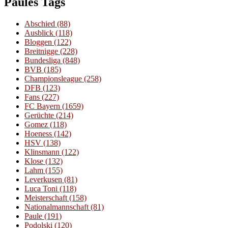
Paules Tags
Abschied
(88)
Ausblick
(118)
Bloggen
(122)
Breitnigge
(228)
Bundesliga
(848)
BVB
(185)
Championsleague
(258)
DFB
(123)
Fans
(227)
FC Bayern
(1659)
Gerüchte
(214)
Gomez
(118)
Hoeness
(142)
HSV
(138)
Klinsmann
(122)
Klose
(132)
Lahm
(155)
Leverkusen
(81)
Luca Toni
(118)
Meisterschaft
(158)
Nationalmannschaft
(81)
Paule
(191)
Podolski
(120)