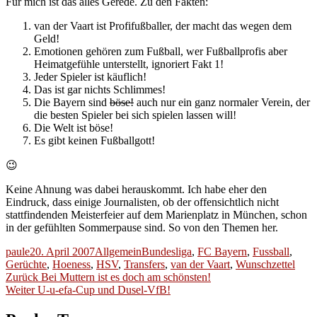
Für mich ist das alles Gerede. Zu den Fakten:
van der Vaart ist Profifußballer, der macht das wegen dem
Geld!
Emotionen gehören zum Fußball, wer Fußballprofis aber
Heimatgefühle unterstellt, ignoriert Fakt 1!
Jeder Spieler ist käuflich!
Das ist gar nichts Schlimmes!
Die Bayern sind
böse!
auch nur ein ganz normaler Verein, der
die besten Spieler bei sich spielen lassen will!
Die Welt ist böse!
Es gibt keinen Fußballgott!
😉
Keine Ahnung was dabei herauskommt. Ich habe eher den
Eindruck, dass einige Journalisten, ob der offensichtlich nicht
stattfindenden Meisterfeier auf dem Marienplatz in München, schon
in der gefühlten Sommerpause sind. So von den Themen her.
Autor
Veröffentlicht
Kategorien
Schlagwörter
paule
20. April 2007
Allgemein
Bundesliga
,
FC Bayern
,
Fussball
,
am
Gerüchte
,
Hoeness
,
HSV
,
Transfers
,
van der Vaart
,
Wunschzettel
Beitragsnavigation
Vorheriger
Zurück
Bei Muttern ist es doch am schönsten!
Nächster
Beitrag:
Weiter
U-u-efa-Cup und Dusel-VfB!
Beitrag: