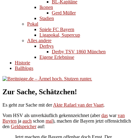
BL-Kapitäne
Ikonen
Gerd Müller
Stadien
Pokal
Spiele FC Bayern
Ligapokal, Supercup
Alles andere
Derbys
Derby TSV 1860 München
Eigene Erlebnisse
Historie
Ballblogs
Zur Sache, Schätzchen!
Es geht zur Sache mit der
Akte Rafael van der Vaart
.
Vom HSV als unverkäuflich gekennzeichnet (aber
das
war
van
Buyten
ja
auch
schon
mal
), machen die Bayern jetzt offensichtlich
den
Geldspeicher
auf:
Jetzt machen die Bayern offenbar doch Ernst. Der