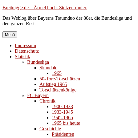
Zum
Breitnigge.de – Ärmel hoch. Stutzen runter.
Inhalt
Das Weblog über Bayerns Traumduo der 80er, die Bundesliga und
springen
den ganzen Rest.
Menü
Impressum
Datenschutz
Statistik
Bundesliga
Skandale
1965
50-Tore-Torschützen
Aufstieg 1965
Torschützenkönige
FC Bayern
Chronik
1900-1933
1933-1945
1945-1965
1965 bis heute
Geschichte
Präsidenten