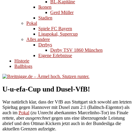
BL-Kapitäne
Ikonen
Gerd Müller
Stadien
Pokal
Spiele FC Bayern
Ligapokal, Supercup
Alles andere
Derbys
Derby TSV 1860 München
Eigene Erlebnisse
Historie
Ballblogs
U-u-efa-Cup und Dusel-VfB!
War natürlich klar, dass der VfB aus Stuttgart sich sowohl am letzten
Spieltag gegen Hannover mit Dusel zum 2:1 (Balitsch-Eigentor) als
auch im
Pokal
(zu Unrecht aberkanntes Marcelinho-Tor) ins Finale
rettete, aber
ausgerechnet
gegen uns eine überzeugende Leistung
abrief und den Ottmar-Kickern jetzt auch in der Bundesliga die
aktuellen Grenzen aufzeigte.