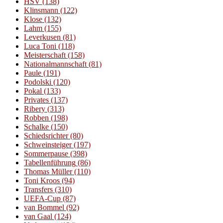
HSV
(138)
Klinsmann
(122)
Klose
(132)
Lahm
(155)
Leverkusen
(81)
Luca Toni
(118)
Meisterschaft
(158)
Nationalmannschaft
(81)
Paule
(191)
Podolski
(120)
Pokal
(133)
Privates
(137)
Ribery
(313)
Robben
(198)
Schalke
(150)
Schiedsrichter
(80)
Schweinsteiger
(197)
Sommerpause
(398)
Tabellenführung
(86)
Thomas Müller
(110)
Toni Kroos
(94)
Transfers
(310)
UEFA-Cup
(87)
van Bommel
(92)
van Gaal
(124)