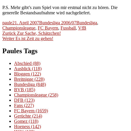
P.S. Mehr gibt’s zum Spiel von mir erstmal nicht zu hören. Die
generelle Bestandsaufnahme wird nachgeliefert.
Autor
Veröffentlicht
Kategorien
Schlagwörter
paule
21. April 2007
Bundesliga 2006/07
Bundesliga
,
am
Championsleague
,
FC Bayern
,
Fussball
,
VfB
Beitragsnavigation
Vorheriger
Zurück
Zur Sache, Schätzchen!
Nächster
Beitrag:
Weiter
Es ist Zeit zu gehen!
Beitrag:
Paules Tags
Abschied
(88)
Ausblick
(118)
Bloggen
(122)
Breitnigge
(228)
Bundesliga
(848)
BVB
(185)
Championsleague
(258)
DFB
(123)
Fans
(227)
FC Bayern
(1659)
Gerüchte
(214)
Gomez
(118)
Hoeness
(142)