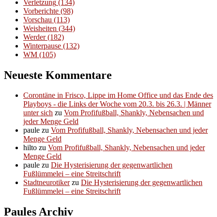
Verletzung
(134)
Vorberichte
(98)
Vorschau
(113)
Weisheiten
(344)
Werder
(182)
Winterpause
(132)
WM
(105)
Neueste Kommentare
Corontäne in Frisco, Lippe im Home Office und das Ende des
Playboys - die Links der Woche vom 20.3. bis 26.3. | Männer
unter sich
zu
Vom Profifußball, Shankly, Nebensachen und
jeder Menge Geld
paule
zu
Vom Profifußball, Shankly, Nebensachen und jeder
Menge Geld
hilto
zu
Vom Profifußball, Shankly, Nebensachen und jeder
Menge Geld
paule
zu
Die Hysterisierung der gegenwartlichen
Fußlümmelei – eine Streitschrift
Stadtneurotiker
zu
Die Hysterisierung der gegenwartlichen
Fußlümmelei – eine Streitschrift
Paules Archiv