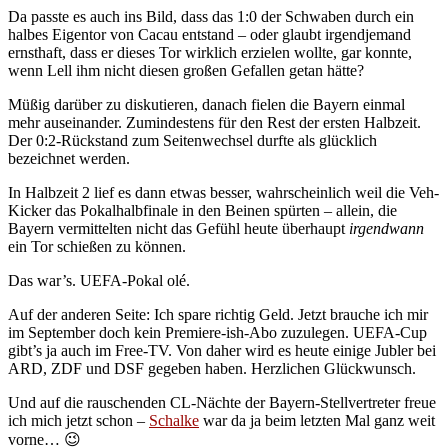
Da passte es auch ins Bild, dass das 1:0 der Schwaben durch ein
halbes Eigentor von Cacau entstand – oder glaubt irgendjemand
ernsthaft, dass er dieses Tor wirklich erzielen wollte, gar konnte,
wenn Lell ihm nicht diesen großen Gefallen getan hätte?
Müßig darüber zu diskutieren, danach fielen die Bayern einmal
mehr auseinander. Zumindestens für den Rest der ersten Halbzeit.
Der 0:2-Rückstand zum Seitenwechsel durfte als glücklich
bezeichnet werden.
In Halbzeit 2 lief es dann etwas besser, wahrscheinlich weil die Veh-
Kicker das Pokalhalbfinale in den Beinen spürten – allein, die
Bayern vermittelten nicht das Gefühl heute überhaupt
irgendwann
ein Tor schießen zu können.
Das war’s. UEFA-Pokal olé.
Auf der anderen Seite: Ich spare richtig Geld. Jetzt brauche ich mir
im September doch kein Premiere-ish-Abo zuzulegen. UEFA-Cup
gibt’s ja auch im Free-TV. Von daher wird es heute einige Jubler bei
ARD, ZDF und DSF gegeben haben. Herzlichen Glückwunsch.
Und auf die rauschenden CL-Nächte der Bayern-Stellvertreter freue
ich mich jetzt schon –
Schalke
war da ja beim letzten Mal ganz weit
vorne… 😉