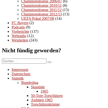
Championsleague 2006/07
(6)
Championsleague 2010/11
(8)
Championsleague 2011/12
(15)
Championsleague 2012/13
(13)
UEFA Pokal 2007/08
(14)
FC Bayern
(2)
Podcasts
(9)
Vorberichte
(137)
Webradio
(12)
Weisheiten
(243)
Nicht fündig geworden?
Suchen
Suchen
nach:
Impressum
Datenschutz
Statistik
Bundesliga
Skandale
1965
50-Tore-Torschützen
Aufstieg 1965
Torschützenkönige