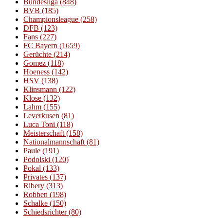
Bundesliga
(848)
BVB
(185)
Championsleague
(258)
DFB
(123)
Fans
(227)
FC Bayern
(1659)
Gerüchte
(214)
Gomez
(118)
Hoeness
(142)
HSV
(138)
Klinsmann
(122)
Klose
(132)
Lahm
(155)
Leverkusen
(81)
Luca Toni
(118)
Meisterschaft
(158)
Nationalmannschaft
(81)
Paule
(191)
Podolski
(120)
Pokal
(133)
Privates
(137)
Ribery
(313)
Robben
(198)
Schalke
(150)
Schiedsrichter
(80)