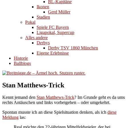
BL-Kapitäne
Ikonen
Gerd Müller
Stadien
Pokal
Spiele FC Bayern
Ligapokal, Supercup
Alles andere
Derbys
Derby TSV 1860 München
Eigene Erlebnisse
Historie
Ballblogs
Stan Matthews-Trick
Kennt jemand den
Stan Matthews-Trick
? Im Grunde geht es da ums
rechts Antäuschen und links vorbeigehen – oder umgekehrt.
Spontan musste ich an diese Spielsituation denken, als ich
diese
Meldung
las:
Real möchte den 22-jährigen Mittelfeldspieler, der bei