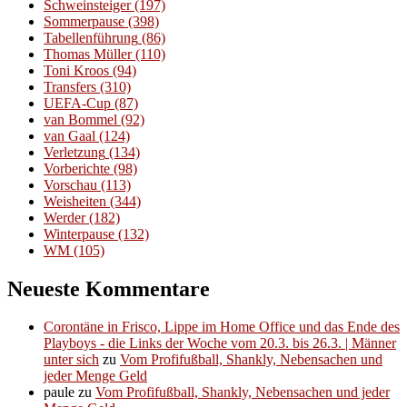
Schweinsteiger
(197)
Sommerpause
(398)
Tabellenführung
(86)
Thomas Müller
(110)
Toni Kroos
(94)
Transfers
(310)
UEFA-Cup
(87)
van Bommel
(92)
van Gaal
(124)
Verletzung
(134)
Vorberichte
(98)
Vorschau
(113)
Weisheiten
(344)
Werder
(182)
Winterpause
(132)
WM
(105)
Neueste Kommentare
Corontäne in Frisco, Lippe im Home Office und das Ende des
Playboys - die Links der Woche vom 20.3. bis 26.3. | Männer
unter sich
zu
Vom Profifußball, Shankly, Nebensachen und
jeder Menge Geld
paule
zu
Vom Profifußball, Shankly, Nebensachen und jeder