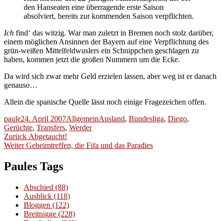
den Hanseaten eine überragende erste Saison
absolviert, bereits zur kommenden Saison verpflichten.
Ich
find‘ das witzig. War man zuletzt in Bremen noch stolz darüber,
einem möglichen Ansinnen der Bayern auf eine Verpflichtung des
grün-weißen Mittelfeldwuslers ein Schnippchen geschlagen zu
haben, kommen jetzt die großen Nummern um die Ecke.
Da wird sich zwar mehr Geld erzielen lassen, aber weg ist er danach
genauso…
Allein die spanische Quelle lässt noch einige Fragezeichen offen.
Autor
Veröffentlicht
Kategorien
Schlagwörter
paule
24. April 2007
Allgemein
Ausland
,
Bundesliga
,
Diego
,
am
Gerüchte
,
Transfers
,
Werder
Beitragsnavigation
Vorheriger
Zurück
Abgetaucht!
Nächster
Beitrag:
Weiter
Geheimtreffen, die Fifa und das Paradies
Beitrag:
Paules Tags
Abschied
(88)
Ausblick
(118)
Bloggen
(122)
Breitnigge
(228)