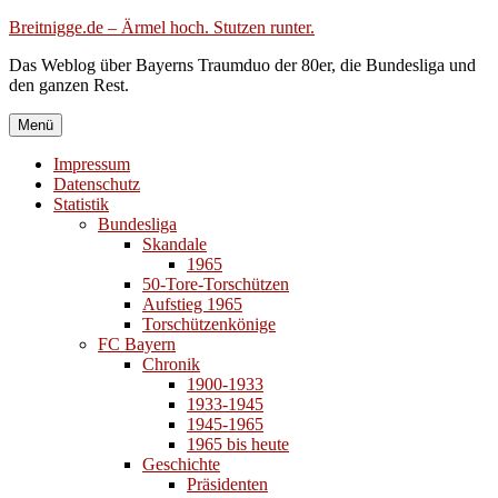
Zum
Breitnigge.de – Ärmel hoch. Stutzen runter.
Inhalt
Das Weblog über Bayerns Traumduo der 80er, die Bundesliga und
springen
den ganzen Rest.
Menü
Impressum
Datenschutz
Statistik
Bundesliga
Skandale
1965
50-Tore-Torschützen
Aufstieg 1965
Torschützenkönige
FC Bayern
Chronik
1900-1933
1933-1945
1945-1965
1965 bis heute
Geschichte
Präsidenten