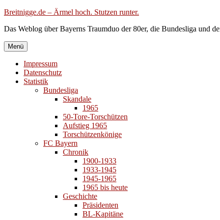
Zum
Breitnigge.de – Ärmel hoch. Stutzen runter.
Inhalt
Das Weblog über Bayerns Traumduo der 80er, die Bundesliga und de
springen
Menü
Impressum
Datenschutz
Statistik
Bundesliga
Skandale
1965
50-Tore-Torschützen
Aufstieg 1965
Torschützenkönige
FC Bayern
Chronik
1900-1933
1933-1945
1945-1965
1965 bis heute
Geschichte
Präsidenten
BL-Kapitäne