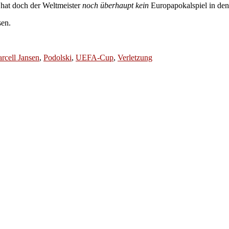
 hat doch der Weltmeister
noch überhaupt kein
Europapokalspiel in de
sen.
rcell Jansen
,
Podolski
,
UEFA-Cup
,
Verletzung