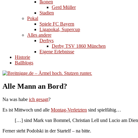
Ikonen
Gerd Müller
Stadien
Pokal
Spiele FC Bayern
Ligapokal, Supercup
Alles andere
Derbys
Derby TSV 1860 München
Eigene Erlebnisse
Historie
Ballblogs
Alle Mann an Bord?
Na was habe
ich gesagt
?
Es ist Mittwoch und alle
Montag-Verletzten
sind spielfähig…
[…] sind Mark van Bommel, Christian Lell und Lucio am Diensta
Ferner steht Podolski in der Startelf – na bitte.