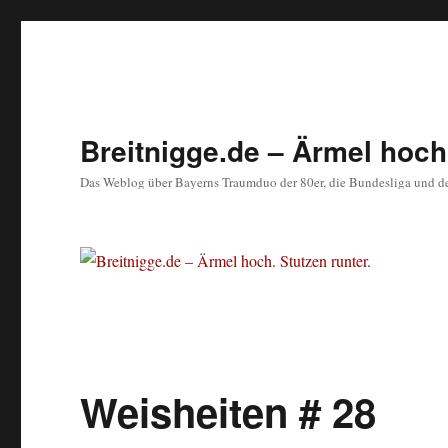
Breitnigge.de – Ärmel hoch.
Das Weblog über Bayerns Traumduo der 80er, die Bundesliga und d
Weisheiten # 28