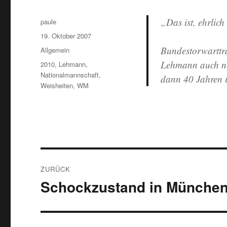
„Das ist, ehrlich
Autor
paule
Veröffentlicht
19. Oktober 2007
am
Bundestorwarttra
Kategorien
Allgemein
Lehmann auch noc
Schlagwörter
2010
,
Lehmann
,
Nationalmannschaft
,
dann 40 Jahren i
Weisheiten
,
WM
Beitragsnavigation
ZURÜCK
Schockzustand in Münche
Vorheriger
Beitrag: