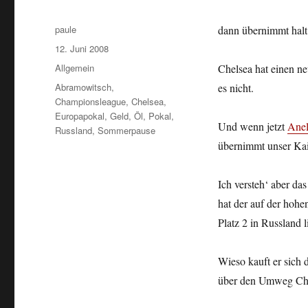
Autor
paule
dann übernimmt halt
Veröffentlicht
12. Juni 2008
am
Kategorien
Allgemein
Chelsea hat einen n
Schlagwörter
Abramowitsch
,
es nicht.
Championsleague
,
Chelsea
,
Europapokal
,
Geld
,
Öl
,
Pokal
,
Und wenn jetzt
Ane
Russland
,
Sommerpause
übernimmt unser Kai
Ich versteh‘ aber d
hat der auf der hohe
Platz 2 in Russland l
Wieso kauft er sich
über den Umweg Ch