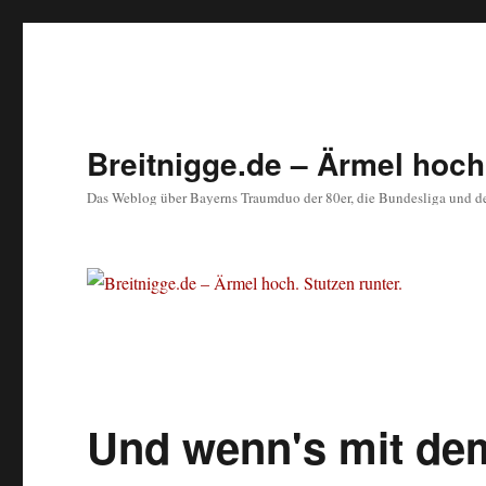
Breitnigge.de – Ärmel hoch.
Das Weblog über Bayerns Traumduo der 80er, die Bundesliga und d
Und wenn's mit dem