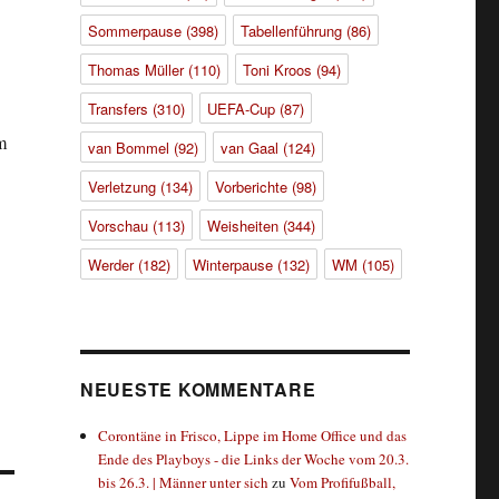
Sommerpause
(398)
Tabellenführung
(86)
Thomas Müller
(110)
Toni Kroos
(94)
Transfers
(310)
UEFA-Cup
(87)
m
van Bommel
(92)
van Gaal
(124)
Verletzung
(134)
Vorberichte
(98)
Vorschau
(113)
Weisheiten
(344)
Werder
(182)
Winterpause
(132)
WM
(105)
NEUESTE KOMMENTARE
Corontäne in Frisco, Lippe im Home Office und das
Ende des Playboys - die Links der Woche vom 20.3.
bis 26.3. | Männer unter sich
zu
Vom Profifußball,