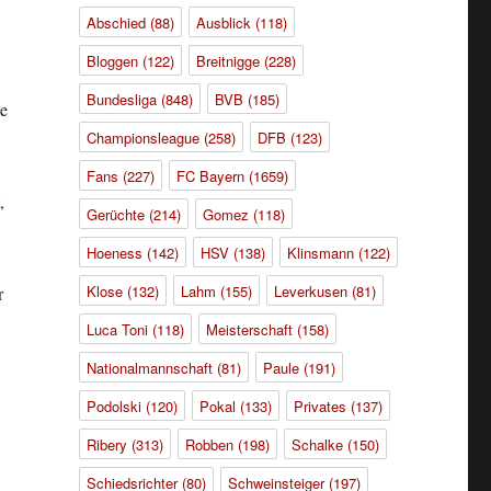
Abschied
(88)
Ausblick
(118)
Bloggen
(122)
Breitnigge
(228)
Bundesliga
(848)
BVB
(185)
ie
Championsleague
(258)
DFB
(123)
Fans
(227)
FC Bayern
(1659)
,
Gerüchte
(214)
Gomez
(118)
Hoeness
(142)
HSV
(138)
Klinsmann
(122)
Klose
(132)
Lahm
(155)
Leverkusen
(81)
r
Luca Toni
(118)
Meisterschaft
(158)
Nationalmannschaft
(81)
Paule
(191)
Podolski
(120)
Pokal
(133)
Privates
(137)
Ribery
(313)
Robben
(198)
Schalke
(150)
Schiedsrichter
(80)
Schweinsteiger
(197)