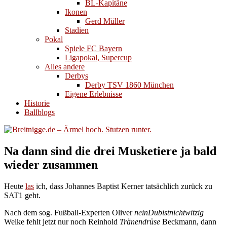
BL-Kapitäne
Ikonen
Gerd Müller
Stadien
Pokal
Spiele FC Bayern
Ligapokal, Supercup
Alles andere
Derbys
Derby TSV 1860 München
Eigene Erlebnisse
Historie
Ballblogs
Na dann sind die drei Musketiere ja bald
wieder zusammen
Heute
las
ich, dass Johannes Baptist Kerner tatsächlich zurück zu
SAT1 geht.
Nach dem sog. Fußball-Experten Oliver
neinDubistnichtwitzig
Welke fehlt jetzt nur noch Reinhold
Tränendrüse
Beckmann, dann