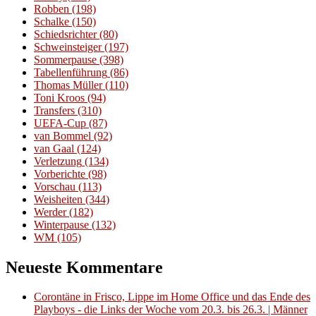
Robben
(198)
Schalke
(150)
Schiedsrichter
(80)
Schweinsteiger
(197)
Sommerpause
(398)
Tabellenführung
(86)
Thomas Müller
(110)
Toni Kroos
(94)
Transfers
(310)
UEFA-Cup
(87)
van Bommel
(92)
van Gaal
(124)
Verletzung
(134)
Vorberichte
(98)
Vorschau
(113)
Weisheiten
(344)
Werder
(182)
Winterpause
(132)
WM
(105)
Neueste Kommentare
Corontäne in Frisco, Lippe im Home Office und das Ende des
Playboys - die Links der Woche vom 20.3. bis 26.3. | Männer