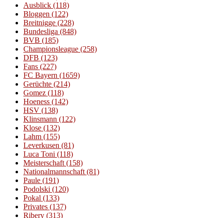
Ausblick
(118)
Bloggen
(122)
Breitnigge
(228)
Bundesliga
(848)
BVB
(185)
Championsleague
(258)
DFB
(123)
Fans
(227)
FC Bayern
(1659)
Gerüchte
(214)
Gomez
(118)
Hoeness
(142)
HSV
(138)
Klinsmann
(122)
Klose
(132)
Lahm
(155)
Leverkusen
(81)
Luca Toni
(118)
Meisterschaft
(158)
Nationalmannschaft
(81)
Paule
(191)
Podolski
(120)
Pokal
(133)
Privates
(137)
Ribery
(313)