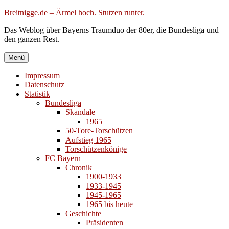
Zum
Breitnigge.de – Ärmel hoch. Stutzen runter.
Inhalt
Das Weblog über Bayerns Traumduo der 80er, die Bundesliga und
springen
den ganzen Rest.
Menü
Impressum
Datenschutz
Statistik
Bundesliga
Skandale
1965
50-Tore-Torschützen
Aufstieg 1965
Torschützenkönige
FC Bayern
Chronik
1900-1933
1933-1945
1945-1965
1965 bis heute
Geschichte
Präsidenten