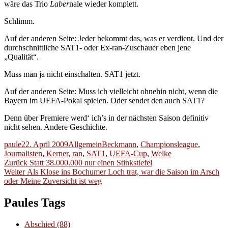
wäre das Trio
Laber
nale wieder komplett.
Schlimm.
Auf der anderen Seite: Jeder bekommt das, was er verdient. Und der
durchschnittliche SAT1- oder Ex-ran-Zuschauer eben jene
„Qualität“.
Muss man ja nicht einschalten. SAT1 jetzt.
Auf der anderen Seite: Muss ich vielleicht ohnehin nicht, wenn die
Bayern im UEFA-Pokal spielen. Oder sendet den auch SAT1?
Denn über Premiere werd‘ ich’s in der nächsten Saison definitiv
nicht sehen. Andere Geschichte.
Autor
Veröffentlicht
Kategorien
Schlagwörter
paule
22. April 2009
Allgemein
Beckmann
,
Championsleague
,
am
Journalisten
,
Kerner
,
ran
,
SAT1
,
UEFA-Cup
,
Welke
Beitragsnavigation
Vorheriger
Zurück
Statt 38.000.000 nur einen Stinkstiefel
Nächster
Beitrag:
Weiter
Als Klose ins Bochumer Loch trat, war die Saison im Arsch
Beitrag:
oder Meine Zuversicht ist weg
Paules Tags
Abschied
(88)