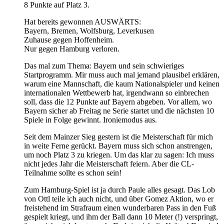
8 Punkte auf Platz 3.
Hat bereits gewonnen AUSWÄRTS:
Bayern, Bremen, Wolfsburg, Leverkusen
Zuhause gegen Hoffenheim.
Nur gegen Hamburg verloren.
Das mal zum Thema: Bayern und sein schwieriges
Startprogramm. Mir muss auch mal jemand plausibel erklären,
warum eine Mannschaft, die kaum Nationalspieler und keinen
internationalen Wettbewerb hat, irgendwann so einbrechen
soll, dass die 12 Punkte auf Bayern abgeben. Vor allem, wo
Bayern sicher ab Freitag ne Serie startet und die nächsten 10
Spiele in Folge gewinnt. Ironiemodus aus.
Seit dem Mainzer Sieg gestern ist die Meisterschaft für mich
in weite Ferne gerückt. Bayern muss sich schon anstrengen,
um noch Platz 3 zu kriegen. Um das klar zu sagen: Ich muss
nicht jedes Jahr die Meisterschaft feiern. Aber die CL-
Teilnahme sollte es schon sein!
Zum Hamburg-Spiel ist ja durch Paule alles gesagt. Das Lob
von Ottl teile ich auch nicht, und über Gomez Aktion, wo er
freistehend im Strafraum einen wunderbaren Pass in den Fuß
gespielt kriegt, und ihm der Ball dann 10 Meter (!) verspringt,