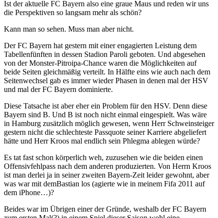
Ist der aktuelle FC Bayern also eine graue Maus und reden wir uns
die Perspektiven so langsam mehr als schön?
Kann man so sehen. Muss man aber nicht.
Der FC Bayern hat gestern mit einer engagierten Leistung dem
Tabellenfünften in dessen Stadion Paroli geboten. Und abgesehen
von der Monster-Pitroipa-Chance waren die Möglichkeiten auf
beide Seiten gleichmäßig verteilt. In Hälfte eins wie auch nach dem
Seitenwechsel gab es immer wieder Phasen in denen mal der HSV
und mal der FC Bayern dominierte.
Diese Tatsache ist aber eher ein Problem für den HSV. Denn diese
Bayern sind B. Und B ist noch nicht einmal eingespielt. Was wäre
in Hamburg zusätzlich möglich gewesen, wenn Herr Schweinsteiger
gestern nicht die schlechteste Passquote seiner Karriere abgeliefert
hätte und Herr Kroos mal endlich sein Phlegma ablegen würde?
Es tat fast schon körperlich weh, zuzusehen wie die beiden einen
Offensivfehlpass nach dem anderen produzierten. Von Herrn Kroos
ist man derlei ja in seiner zweiten Bayern-Zeit leider gewohnt, aber
was war mit demBastian los (agierte wie in meinem Fifa 2011 auf
dem iPhone…)?
Beides war im Übrigen einer der Gründe, weshalb der FC Bayern
zum ersten Mal(?) in einem Spiel dieser Saison wohl eine