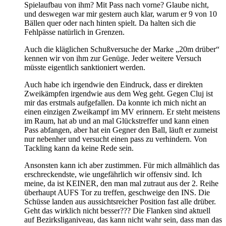
Spielaufbau von ihm? Mit Pass nach vorne? Glaube nicht,
und deswegen war mir gestern auch klar, warum er 9 von 10
Bällen quer oder nach hinten spielt. Da halten sich die
Fehlpässe natürlich in Grenzen.
Auch die kläglichen Schußversuche der Marke „20m drüber“
kennen wir von ihm zur Genüge. Jeder weitere Versuch
müsste eigentlich sanktioniert werden.
Auch habe ich irgendwie den Eindruck, dass er direkten
Zweikämpfen irgendwie aus dem Weg geht. Gegen Cluj ist
mir das erstmals aufgefallen. Da konnte ich mich nicht an
einen einzigen Zweikampf im MV erinnern. Er steht meistens
im Raum, hat ab und an mal Glückstreffer und kann einen
Pass abfangen, aber hat ein Gegner den Ball, läuft er zumeist
nur nebenher und versucht einen pass zu verhindern. Von
Tackling kann da keine Rede sein.
Ansonsten kann ich aber zustimmen. Für mich allmählich das
erschreckendste, wie ungefährlich wir offensiv sind. Ich
meine, da ist KEINER, den man mal zutraut aus der 2. Reihe
überhaupt AUFS Tor zu treffen, geschweige den INS. Die
Schüsse landen aus aussichtsreicher Position fast alle drüber.
Geht das wirklich nicht besser??? Die Flanken sind aktuell
auf Bezirksliganiveau, das kann nicht wahr sein, dass man das