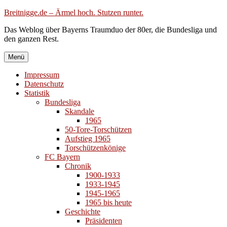
Zum
Breitnigge.de – Ärmel hoch. Stutzen runter.
Inhalt
Das Weblog über Bayerns Traumduo der 80er, die Bundesliga und
springen
den ganzen Rest.
Menü
Impressum
Datenschutz
Statistik
Bundesliga
Skandale
1965
50-Tore-Torschützen
Aufstieg 1965
Torschützenkönige
FC Bayern
Chronik
1900-1933
1933-1945
1945-1965
1965 bis heute
Geschichte
Präsidenten