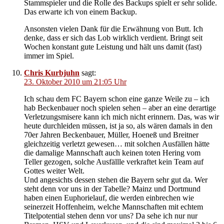
Stammspieler und die Rolle des Backups spielt er sehr solide.
Das erwarte ich von einem Backup.
Ansonsten vielen Dank für die Erwähnung von Butt. Ich
denke, dass er sich das Lob wirklich verdient. Bringt seit
Wochen konstant gute Leistung und hält uns damit (fast)
immer im Spiel.
Chris Kurbjuhn
sagt:
23. Oktober 2010 um 21:05 Uhr
Ich schau dem FC Bayern schon eine ganze Weile zu – ich
hab Beckenbauer noch spielen sehen – aber an eine derartige
Verletzungsmisere kann ich mich nicht erinnern. Das, was wir
heute durchleiden müssen, ist ja so, als wären damals in den
70er Jahren Beckenbauer, Müller, Hoeneß und Breitner
gleichzeitig verletzt gewesen… mit solchen Ausfällen hätte
die damalige Mannschaft auch keinen toten Hering vom
Teller gezogen, solche Ausfällle verkraftet kein Team auf
Gottes weiter Welt.
Und angesichts dessen stehen die Bayern sehr gut da. Wer
steht denn vor uns in der Tabelle? Mainz und Dortmund
haben einen Euphorielauf, die werden einbrechen wie
seinerzeit Hoffenheim, welche Mannschaften mit echtem
Titelpotential stehen denn vor uns? Da sehe ich nur nur