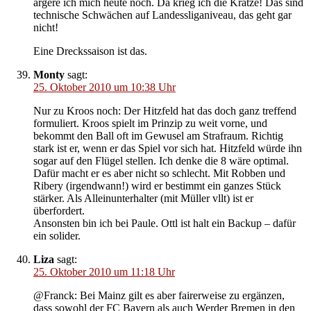
ärgere ich mich heute noch. Da krieg ich die Krätze! Das sind
technische Schwächen auf Landessliganiveau, das geht gar
nicht!
Eine Dreckssaison ist das.
Monty
sagt:
25. Oktober 2010 um 10:38 Uhr
Nur zu Kroos noch: Der Hitzfeld hat das doch ganz treffend
formuliert. Kroos spielt im Prinzip zu weit vorne, und
bekommt den Ball oft im Gewusel am Strafraum. Richtig
stark ist er, wenn er das Spiel vor sich hat. Hitzfeld würde ihn
sogar auf den Flügel stellen. Ich denke die 8 wäre optimal.
Dafür macht er es aber nicht so schlecht. Mit Robben und
Ribery (irgendwann!) wird er bestimmt ein ganzes Stück
stärker. Als Alleinunterhalter (mit Müller vllt) ist er
überfordert.
Ansonsten bin ich bei Paule. Ottl ist halt ein Backup – dafür
ein solider.
Liza
sagt:
25. Oktober 2010 um 11:18 Uhr
@Franck: Bei Mainz gilt es aber fairerweise zu ergänzen,
dass sowohl der FC Bayern als auch Werder Bremen in den