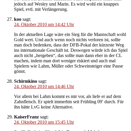
jedoch auf Wesley und Marin. Es wird wohl ein knappes
Spiel, evtl. mit Verlängerung.
koo
sagt:
24. Oktober 2010 um 14:42 Uhr
In der aktuellen Lage wäre ein Sieg für die Mannschaft wohl
Gold wert. Und auch wenn noch nichts verloren ist, sollte
man doch bedenken, dass der DFB-Pokal der kürzeste Weg
ins internationale Geschäft ist. Deswegen würde ich das Spiel
auch nicht „hergeben“, das sollte man dann eher in der CL
machen, indem man dort weniger riskiert und auch mal
Spielern wie Lahm, Müller oder Schweinsteiger eine Pause
gönnt.
Schirmkino
sagt:
24. Oktober 2010 um 14:46 Uhr
Vor allem bei Lahm kommt es mir vor, als liefe er auf dem
Zahnfleisch. Er spielt immerhin seit Frühling 09′ durch. Für
ihn hätte LvG keine Alternative.
KaiserFranz
sagt:
24. Oktober 2010 um 15:45 Uhr