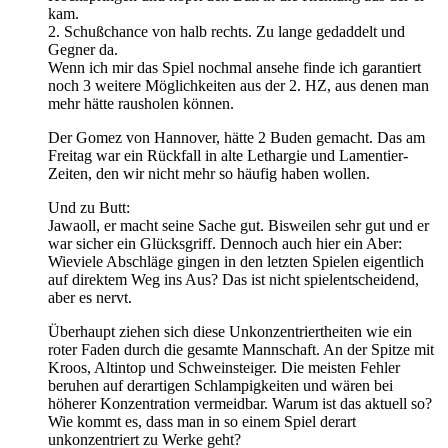
kam.
2. Schußchance von halb rechts. Zu lange gedaddelt und
Gegner da.
Wenn ich mir das Spiel nochmal ansehe finde ich garantiert
noch 3 weitere Möglichkeiten aus der 2. HZ, aus denen man
mehr hätte rausholen können.
Der Gomez von Hannover, hätte 2 Buden gemacht. Das am
Freitag war ein Rückfall in alte Lethargie und Lamentier-
Zeiten, den wir nicht mehr so häufig haben wollen.
Und zu Butt:
Jawaoll, er macht seine Sache gut. Bisweilen sehr gut und er
war sicher ein Glücksgriff. Dennoch auch hier ein Aber:
Wieviele Abschläge gingen in den letzten Spielen eigentlich
auf direktem Weg ins Aus? Das ist nicht spielentscheidend,
aber es nervt.
Überhaupt ziehen sich diese Unkonzentriertheiten wie ein
roter Faden durch die gesamte Mannschaft. An der Spitze mit
Kroos, Altintop und Schweinsteiger. Die meisten Fehler
beruhen auf derartigen Schlampigkeiten und wären bei
höherer Konzentration vermeidbar. Warum ist das aktuell so?
Wie kommt es, dass man in so einem Spiel derart
unkonzentriert zu Werke geht?