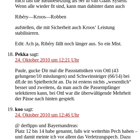
mich fast die Idealbesetzung als 9er in van Gaals System.
Wenn alle wieder fit sind, kann man dahinter dann auch
Ribéry—Kroos—Robben
aufstellen, die mit Sicherheit auch Kroos‘ Leistung
stabilisieren.
Edit: Ach ja, Ribéry fällt noch länger aus. So ein Mist.
Pekka
sagt:
24. Oktober 2010 um 12:21 Uhr
Paule, gucke Dir mal die Passstatistiken von Ottl (43
gelungene/10 misslungen) und Schweinsteiger (66/14) bei
dfl.de im Spielbericht an. Da ist erstens nichts „wesentlich“
besser und zweitens, da man auch die Passempfänger
selektieren kann, bei Ottl war die überwältigende Mehrheit
der Pässe nach hinten gespielt.
koo
sagt:
24. Oktober 2010 um 12:46 Uhr
@ derfippo und Bayernandreas:
Platz 12 bis 14 habe genannt, falls wir weiterhin Pech haben –
und damit meinte ich vor allem das Verletzungspech. Dazu