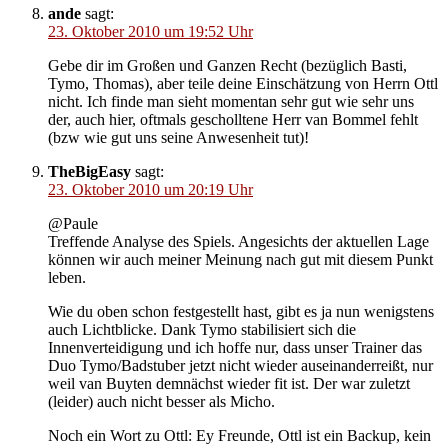
ande
sagt:
23. Oktober 2010 um 19:52 Uhr
Gebe dir im Großen und Ganzen Recht (bezüglich Basti,
Tymo, Thomas), aber teile deine Einschätzung von Herrn Ottl
nicht. Ich finde man sieht momentan sehr gut wie sehr uns
der, auch hier, oftmals gescholltene Herr van Bommel fehlt
(bzw wie gut uns seine Anwesenheit tut)!
TheBigEasy
sagt:
23. Oktober 2010 um 20:19 Uhr
@Paule
Treffende Analyse des Spiels. Angesichts der aktuellen Lage
können wir auch meiner Meinung nach gut mit diesem Punkt
leben.
Wie du oben schon festgestellt hast, gibt es ja nun wenigstens
auch Lichtblicke. Dank Tymo stabilisiert sich die
Innenverteidigung und ich hoffe nur, dass unser Trainer das
Duo Tymo/Badstuber jetzt nicht wieder auseinanderreißt, nur
weil van Buyten demnächst wieder fit ist. Der war zuletzt
(leider) auch nicht besser als Micho.
Noch ein Wort zu Ottl: Ey Freunde, Ottl ist ein Backup, kein