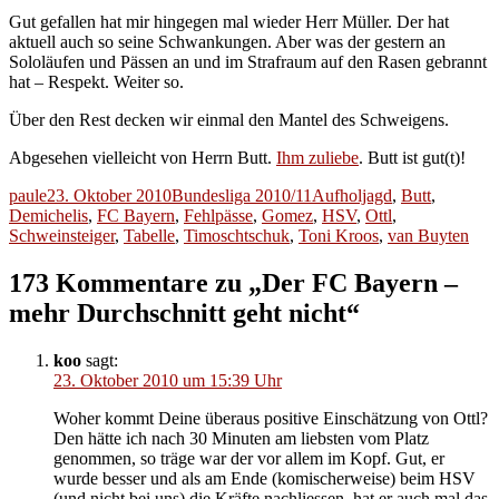
Gut gefallen hat mir hingegen mal wieder Herr Müller. Der hat
aktuell auch so seine Schwankungen. Aber was der gestern an
Sololäufen und Pässen an und im Strafraum auf den Rasen gebrannt
hat – Respekt. Weiter so.
Über den Rest decken wir einmal den Mantel des Schweigens.
Abgesehen vielleicht von Herrn Butt.
Ihm zuliebe
. Butt ist gut(t)!
Autor
Veröffentlicht
Kategorien
Schlagwörter
paule
23. Oktober 2010
Bundesliga 2010/11
Aufholjagd
,
Butt
,
am
Demichelis
,
FC Bayern
,
Fehlpässe
,
Gomez
,
HSV
,
Ottl
,
Schweinsteiger
,
Tabelle
,
Timoschtschuk
,
Toni Kroos
,
van Buyten
173 Kommentare zu „Der FC Bayern –
mehr Durchschnitt geht nicht“
koo
sagt:
23. Oktober 2010 um 15:39 Uhr
Woher kommt Deine überaus positive Einschätzung von Ottl?
Den hätte ich nach 30 Minuten am liebsten vom Platz
genommen, so träge war der vor allem im Kopf. Gut, er
wurde besser und als am Ende (komischerweise) beim HSV
(und nicht bei uns) die Kräfte nachliessen, hat er auch mal das