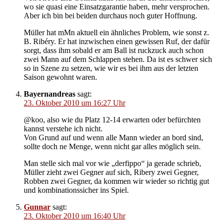
wo sie quasi eine Einsatzgarantie haben, mehr versprochen.
Aber ich bin bei beiden durchaus noch guter Hoffnung.
Müller hat mMn aktuell ein ähnliches Problem, wie sonst z.
B. Ribéry. Er hat inzwischen einen gewissen Ruf, der dafür
sorgt, dass ihm sobald er am Ball ist ruckzuck auch schon
zwei Mann auf dem Schlappen stehen. Da ist es schwer sich
so in Szene zu setzen, wie wir es bei ihm aus der letzten
Saison gewohnt waren.
Bayernandreas
sagt:
23. Oktober 2010 um 16:27 Uhr
@koo, also wie du Platz 12-14 erwarten oder befürchten
kannst verstehe ich nicht.
Von Grund auf und wenn alle Mann wieder an bord sind,
sollte doch ne Menge, wenn nicht gar alles möglich sein.
Man stelle sich mal vor wie „derfippo“ ja gerade schrieb,
Müller zieht zwei Gegner auf sich, Ribery zwei Gegner,
Robben zwei Gegner, da kommen wir wieder so richtig gut
und kombinationssicher ins Spiel.
Gunnar
sagt:
23. Oktober 2010 um 16:40 Uhr