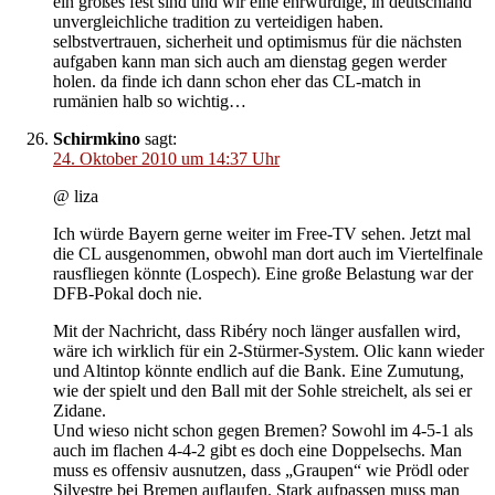
ein großes fest sind und wir eine ehrwürdige, in deutschland
unvergleichliche tradition zu verteidigen haben.
selbstvertrauen, sicherheit und optimismus für die nächsten
aufgaben kann man sich auch am dienstag gegen werder
holen. da finde ich dann schon eher das CL-match in
rumänien halb so wichtig…
Schirmkino
sagt:
24. Oktober 2010 um 14:37 Uhr
@ liza
Ich würde Bayern gerne weiter im Free-TV sehen. Jetzt mal
die CL ausgenommen, obwohl man dort auch im Viertelfinale
rausfliegen könnte (Lospech). Eine große Belastung war der
DFB-Pokal doch nie.
Mit der Nachricht, dass Ribéry noch länger ausfallen wird,
wäre ich wirklich für ein 2-Stürmer-System. Olic kann wieder
und Altintop könnte endlich auf die Bank. Eine Zumutung,
wie der spielt und den Ball mit der Sohle streichelt, als sei er
Zidane.
Und wieso nicht schon gegen Bremen? Sowohl im 4-5-1 als
auch im flachen 4-4-2 gibt es doch eine Doppelsechs. Man
muss es offensiv ausnutzen, dass „Graupen“ wie Prödl oder
Silvestre bei Bremen auflaufen. Stark aufpassen muss man