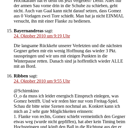
Hochkaräter hat er denn bis jetzt vergeben? Denn: Alles nur
der armen Sau vorne drin in die Schuhe zu schieben, geht
nicht. Auch van Gaal kann nicht darauf setzen, dass Gomez
aus 0 Vorlagen zwei Tore schießt. Man hat ja nicht EINMAL
versucht, ihn mit einer Flanke zu bedienen.
Bayernandreas
sagt:
24. Oktober 2010 um 9:19 Uhr
Die langsame Rückkehr unserer Verletzten und die nächsten
Gegner geben mir ein wenig Hoffnung das wieder 3 Pkt.
rausspringen und wir uns mit einigen Punkten in die
Winterpause retten. Danach sind ja hoffentlich wieder ALLE
mit an Bord.
Ribben
sagt:
24. Oktober 2010 um 9:55 Uhr
@Schirmkino
O_o da muss ich leider energisch Einspruch einlegen, was
Gomez betrifft. Und wir reden hier nur vom Freitag-Spiel.
Schau dir bitte seine Szenen nochmal an. Konkret kann ich
mich an 2 sehr gute Möglichkeiten erinnern:
1. Flanke von rechts, Gomez schiebt vermeintlich den Gegner
etwas weg (wurde nicht gepfiffen), hat aber kein Timing beim
Hochspringen und köpft den Ball in die Richtung aus der er