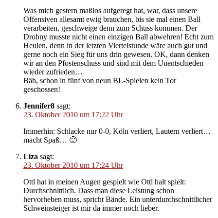
Was mich gestern maßlos aufgeregt hat, war, dass unsere
Offensiven allesamt ewig brauchen, bis sie mal einen Ball
verarbeiten, geschweige denn zum Schuss kommen. Der
Drobny musste nicht einen einzigen Ball abwehren! Echt zum
Heulen, denn in der letzten Viertelstunde wäre auch gut und
gerne noch ein Sieg für uns drin gewesen. OK, dann denken
wir an den Pfostenschuss und sind mit dem Unentschieden
wieder zufrieden…
Bäh, schon in fünf von neun BL-Spielen kein Tor
geschossen!
Jennifer8
sagt:
23. Oktober 2010 um 17:22 Uhr
Immerhin: Schlacke nur 0-0, Köln verliert, Lautern verliert…
macht Spaß… 🙂
Liza
sagt:
23. Oktober 2010 um 17:24 Uhr
Ottl hat in meinen Augen gespielt wie Ottl halt spielt:
Durchschnittlich. Dass man diese Leistung schon
hervorheben muss, spricht Bände. Ein unterdurchschnittlicher
Schweinsteiger ist mir da immer noch lieber.