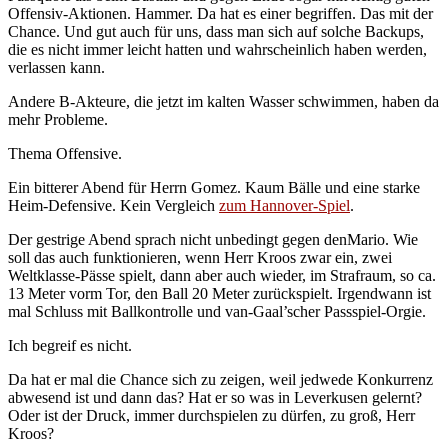
Offensiv-Aktionen. Hammer. Da hat es einer begriffen. Das mit der
Chance. Und gut auch für uns, dass man sich auf solche Backups,
die es nicht immer leicht hatten und wahrscheinlich haben werden,
verlassen kann.
Andere B-Akteure, die jetzt im kalten Wasser schwimmen, haben da
mehr Probleme.
Thema Offensive.
Ein bitterer Abend für Herrn Gomez. Kaum Bälle und eine starke
Heim-Defensive. Kein Vergleich
zum Hannover-Spiel
.
Der gestrige Abend sprach nicht unbedingt gegen denMario. Wie
soll das auch funktionieren, wenn Herr Kroos zwar ein, zwei
Weltklasse-Pässe spielt, dann aber auch wieder, im Strafraum, so ca.
13 Meter vorm Tor, den Ball 20 Meter zurückspielt. Irgendwann ist
mal Schluss mit Ballkontrolle und van-Gaal’scher Passspiel-Orgie.
Ich begreif es nicht.
Da hat er mal die Chance sich zu zeigen, weil jedwede Konkurrenz
abwesend ist und dann das? Hat er so was in Leverkusen gelernt?
Oder ist der Druck, immer durchspielen zu dürfen, zu groß, Herr
Kroos?