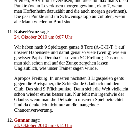
Bremen, HSV und Leverkusen, und die sind maximal 3 bis 6
Punkte (wenn Leverkusen morgen gewinnt, okay 7, wenn
man Hoffenheim dazuzählt und die auch morgen gewinnen).
Die paar Punkte sind im Schweinsgalopp aufzuholen, wenn
alle Mann wieder an Bord sind.
KaiserFranz
sagt:
24. Oktober 2010 um 0:07 Uhr
Wir haben nach 9 Spieltagen ganze 8 Tore (A-C-H-T !) auf
unserer Habenseite und damit genauso viele (wenig) wie ein
gewisser Papiss Demba Cissé vom SC Freiburg. Das muss
man sich schon mal auf der Zunge zergehen lassen.
Unglaublich, wie unser Trainer sagen würde.
Apropos Freiburg. In unseren nächsten 3 Ligaspielen gehts
gegen die Breisgauer, die Schießbude Gladbach und den
Club. Das sind 9 Pflichtpunkte. Dann sieht die Welt vielleicht
schon wieder etwas besser aus. Nur fehlt mir irgendwie der
Glaube, wenn man die Defizite in unserem Spiel betrachtet.
Und da denke ich nicht nur an die mangelnde
Chancenverwertung.
Gunnar
sagt:
24. Oktober 2010 um 0:14 Uhr