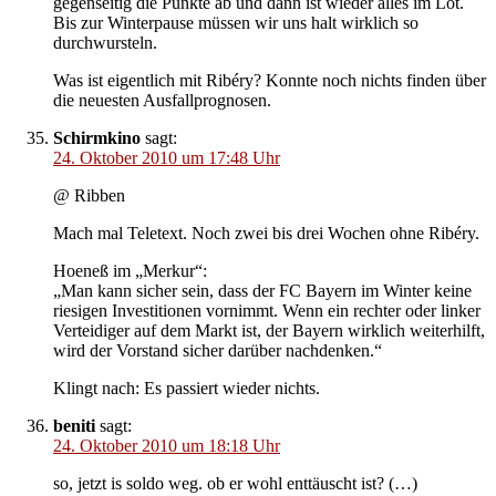
gegenseitig die Punkte ab und dann ist wieder alles im Lot.
Bis zur Winterpause müssen wir uns halt wirklich so
durchwursteln.
Was ist eigentlich mit Ribéry? Konnte noch nichts finden über
die neuesten Ausfallprognosen.
Schirmkino
sagt:
24. Oktober 2010 um 17:48 Uhr
@ Ribben
Mach mal Teletext. Noch zwei bis drei Wochen ohne Ribéry.
Hoeneß im „Merkur“:
„Man kann sicher sein, dass der FC Bayern im Winter keine
riesigen Investitionen vornimmt. Wenn ein rechter oder linker
Verteidiger auf dem Markt ist, der Bayern wirklich weiterhilft,
wird der Vorstand sicher darüber nachdenken.“
Klingt nach: Es passiert wieder nichts.
beniti
sagt:
24. Oktober 2010 um 18:18 Uhr
so, jetzt is soldo weg. ob er wohl enttäuscht ist? (…)