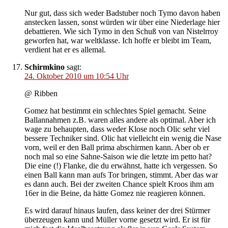
Nur gut, dass sich weder Badstuber noch Tymo davon haben
anstecken lassen, sonst würden wir über eine Niederlage hier
debattieren. Wie sich Tymo in den Schuß von van Nistelrroy
geworfen hat, war weltklasse. Ich hoffe er bleibt im Team,
verdient hat er es allemal.
Schirmkino
sagt:
24. Oktober 2010 um 10:54 Uhr
@ Ribben
Gomez hat bestimmt ein schlechtes Spiel gemacht. Seine
Ballannahmen z.B. waren alles andere als optimal. Aber ich
wage zu behaupten, dass weder Klose noch Olic sehr viel
bessere Techniker sind. Olic hat vielleicht ein wenig die Nase
vorn, weil er den Ball prima abschirmen kann. Aber ob er
noch mal so eine Sahne-Saison wie die letzte im petto hat?
Die eine (!) Flanke, die du erwähnst, hatte ich vergessen. So
einen Ball kann man aufs Tor bringen, stimmt. Aber das war
es dann auch. Bei der zweiten Chance spielt Kroos ihm am
16er in die Beine, da hätte Gomez nie reagieren können.
Es wird darauf hinaus laufen, dass keiner der drei Stürmer
überzeugen kann und Müller vorne gesetzt wird. Er ist für