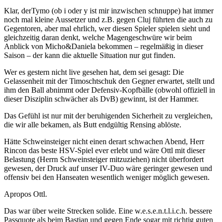
Klar, derTymo (ob i oder y ist mir inzwischen schnuppe) hat immer
noch mal kleine Aussetzer und z.B. gegen Cluj führten die auch zu
Gegentoren, aber mal ehrlich, wer diesen Spieler spielen sieht und
gleichzeitig daran denkt, welche Magengeschwüre wir beim
Anblick von Micho&Daniela bekommen – regelmäßig in dieser
Saison – der kann die aktuelle Situation nur gut finden.
Wer es gestern nicht live gesehen hat, dem sei gesagt: Die
Gelassenheit mit der Timoschtschuk den Gegner erwartet, stellt und
ihm den Ball abnimmt oder Defensiv-Kopfbälle (obwohl offiziell in
dieser Disziplin schwächer als DvB) gewinnt, ist der Hammer.
Das Gefühl ist nur mit der beruhigenden Sicherheit zu vergleichen,
die wir alle bekamen, als Butt endgültig Rensing ablöste.
Hätte Schweinsteiger nicht einen derart schwachen Abend, Herr
Rincon das beste HSV-Spiel ever erlebt und wäre Ottl mit dieser
Belastung (Herrn Schweinsteiger mitzuziehen) nicht überfordert
gewesen, der Druck auf unser IV-Duo wäre geringer gewesen und
offensiv bei den Hanseaten wesentlich weniger möglich gewesen.
Apropos Ottl.
Das war über weite Strecken solide. Eine w.e.s.e.n.t.l.i.c.h. bessere
Passquote als beim Bastian und gegen Ende sogar mit richtig guten