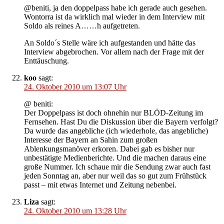
@beniti, ja den doppelpass habe ich gerade auch gesehen.
Wontorra ist da wirklich mal wieder in dem Interview mit
Soldo als reines A……h aufgetreten.
An Soldo´s Stelle wäre ich aufgestanden und hätte das
Interview abgebrochen. Vor allem nach der Frage mit der
Enttäuschung.
koo
sagt:
24. Oktober 2010 um 13:07 Uhr
@ beniti:
Der Doppelpass ist doch ohnehin nur BLÖD-Zeitung im
Fernsehen. Hast Du die Diskussion über die Bayern verfolgt?
Da wurde das angebliche (ich wiederhole, das angebliche)
Interesse der Bayern an Sahin zum großen
Ablenkungsmanöver erkoren. Dabei gab es bisher nur
unbestätigte Medienberichte. Und die machen daraus eine
große Nummer. Ich schaue mir die Sendung zwar auch fast
jeden Sonntag an, aber nur weil das so gut zum Frühstück
passt – mit etwas Internet und Zeitung nebenbei.
Liza
sagt:
24. Oktober 2010 um 13:28 Uhr