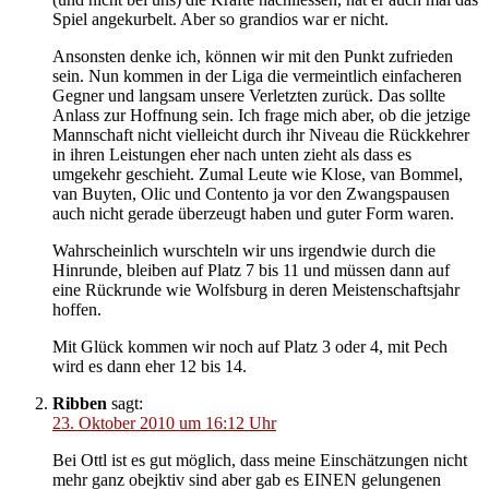
Spiel angekurbelt. Aber so grandios war er nicht.
Ansonsten denke ich, können wir mit den Punkt zufrieden
sein. Nun kommen in der Liga die vermeintlich einfacheren
Gegner und langsam unsere Verletzten zurück. Das sollte
Anlass zur Hoffnung sein. Ich frage mich aber, ob die jetzige
Mannschaft nicht vielleicht durch ihr Niveau die Rückkehrer
in ihren Leistungen eher nach unten zieht als dass es
umgekehr geschieht. Zumal Leute wie Klose, van Bommel,
van Buyten, Olic und Contento ja vor den Zwangspausen
auch nicht gerade überzeugt haben und guter Form waren.
Wahrscheinlich wurschteln wir uns irgendwie durch die
Hinrunde, bleiben auf Platz 7 bis 11 und müssen dann auf
eine Rückrunde wie Wolfsburg in deren Meistenschaftsjahr
hoffen.
Mit Glück kommen wir noch auf Platz 3 oder 4, mit Pech
wird es dann eher 12 bis 14.
Ribben
sagt:
23. Oktober 2010 um 16:12 Uhr
Bei Ottl ist es gut möglich, dass meine Einschätzungen nicht
mehr ganz obejktiv sind aber gab es EINEN gelungenen