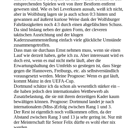
entsprechenden Spielen weit von ihrer Bestform entfernt
gewesen sind. Wie es bei Leverkusen aussah, weiß ich nicht,
aber in Wolfsburg lagen sie ja auch schon 0:3 hinten und
gewannen auf äußerst kuriose Weise dank der Wolfsburger
Fahrlässigkeiten noch 4:3 durch einen abgefälschten Schuss.
Da sind bislang neben der guten Form, der cleveren
taktischen Ausrichtung und der klugen
Kaderzusammenstellung einfach viele glückliche Umstände
zusammengetroffen.
Dass man sie durchaus Ernst nehmen muss, wenn sie einen
Lauf wie derzeit haben, gebe ich zu. Aber interessant wird es
doch erst, wenn es mal nicht mehr läuft, aber die
Erwartungshaltung des Umfelds so gestiegen ist, dass Siege
gegen die Hannovers, Freiburgs, etc. als selbstverständlich
vorausgesetzt werden. Meine Prognose: Wenn es gut läuft,
kommt Mainz in den UEFA-Cup.
Dortmund schätze ich da schon als wesentlich stärker ein –
die haben jedoch den internationalen Wettbewerb als
Zusatzbelastung, die sie mit ihrem derzeitigen Kader kaum
bewältigen können. Prognose: Dortmund landet je nach
internationalem (Miss-)Erfolg zwischen Rang 1 und 3.
Der Rest ist eigentlich noch vollkommen offen, da der
Abstand zwischen Rang 3 und 13 ja sehr gering ist. Nur mit
der Meisterschaft für Senor Felix dürfte es wohl eher nix
werden…