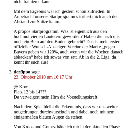
nicht trainieren kann.
Mit dem Ergebnis war ich gestern schon zufrieden. In
Anbetracht unseres Startprogramms irritiert mich auch der
Abstand zur Spitze kaum.
A propos Startprogramm: Was ist eigentlich aus den
hochmotivierten Lauterern geworden? Haben die nach uns
noch ein Bein auf den Boden gebracht? Das ist mein erster
offizieller Wunsch-Absteiger. Vereine der Marke „gegen
Bayern geben wir 120%, auch wenn wir die Wochen danach
abkacken“ habe ich sowas von satt. Ab in die 2. Liga, da
kennt ihr euch aus!
derfippo
sagt:
23. Oktober 2010 um 16:17 Uhr
@ Koo:
Platz 12 bis 14???
Da verweigert mein Hirn die Vorstellungskraft!
Nach dem Spiel bleibt die Erkenntnis, dass wir uns weiter
notgedrungen durchwurschteln und dabei noch mit nem
einigermaßen blauen Augen da stehen.
Von Kroos und Gomez hätte ich mir in der aktuellen Phase,