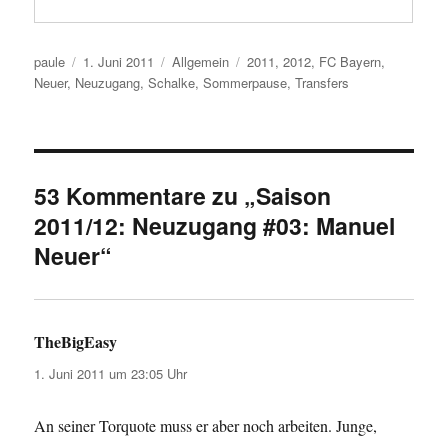
Autor
Veröffentlicht
Kategorien
Schlagwörter
paule
1. Juni 2011
Allgemein
2011
,
2012
,
FC Bayern
,
am
Neuer
,
Neuzugang
,
Schalke
,
Sommerpause
,
Transfers
53 Kommentare zu „Saison
2011/12: Neuzugang #03: Manuel
Neuer“
TheBigEasy
sagt:
1. Juni 2011 um 23:05 Uhr
An seiner Torquote muss er aber noch arbeiten. Junge,