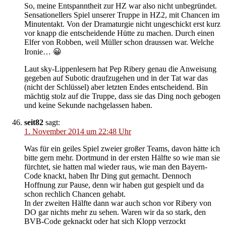
So, meine Entspanntheit zur HZ war also nicht unbegründet.
Sensationellers Spiel unserer Truppe in HZ2, mit Chancen im
Minutentakt. Von der Dramaturgie nicht ungeschickt erst kurz
vor knapp die entscheidende Hütte zu machen. Durch einen
Elfer von Robben, weil Müller schon draussen war. Welche
Ironie… 😀
Laut sky-Lippenlesern hat Pep Ribery genau die Anweisung
gegeben auf Subotic draufzugehen und in der Tat war das
(nicht der Schlüssel) aber letzten Endes entscheidend. Bin
mächtig stolz auf die Truppe, dass sie das Ding noch gebogen
und keine Sekunde nachgelassen haben.
seit82
sagt:
1. November 2014 um 22:48 Uhr
Was für ein geiles Spiel zweier großer Teams, davon hätte ich
bitte gern mehr. Dortmund in der ersten Hälfte so wie man sie
fürchtet, sie hatten mal wieder raus, wie man den Bayern-
Code knackt, haben Ihr Ding gut gemacht. Dennoch
Hoffnung zur Pause, denn wir haben gut gespielt und da
schon rechlich Chancen gehabt.
In der zweiten Hälfte dann war auch schon vor Ribery von
DO gar nichts mehr zu sehen. Waren wir da so stark, den
BVB-Code geknackt oder hat sich Klopp verzockt