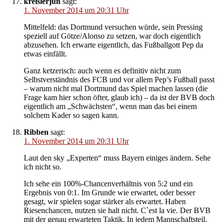
kreislerjun
sagt:
1. November 2014 um 20:31 Uhr
Mittelfeld: das Dortmund versuchen würde, sein Pressing
speziell auf Götze/Alonso zu setzen, war doch eigentlich
abzusehen. Ich erwarte eigentlich, das Fußballgott Pep da
etwas einfällt.
Ganz ketzerisch: auch wenn es definitiv nicht zum
Selbstverständnis des FCB und vor allem Pep’s Fußball passt
– warum nicht mal Dortmund das Spiel machen lassen (die
Frage kam hier schon öfter, glaub ich) – da ist der BVB doch
eigentlich am „Schwächsten“, wenn man das bei einem
solchem Kader so sagen kann.
Ribben
sagt:
1. November 2014 um 20:31 Uhr
Laut den sky „Experten“ muss Bayern einiges ändern. Sehe
ich nicht so.
Ich sehe ein 100%-Chancenverhältnis von 5:2 und ein
Ergebnis von 0:1. Im Grunde wie erwartet, oder besser
gesagt, wir spielen sogar stärker als erwartet. Haben
Riesenchancen, nutzen sie halt nicht. C`est la vie. Der BVB
mit der genau erwarteten Taktik. In jedem Mannschaftsteil.