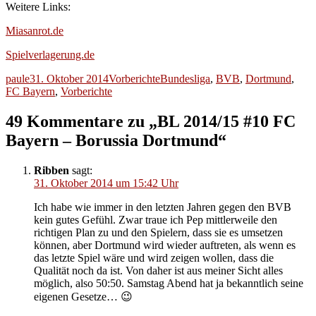
Weitere Links:
Miasanrot.de
Spielverlagerung.de
Autor
Veröffentlicht
Kategorien
Schlagwörter
paule
31. Oktober 2014
Vorberichte
Bundesliga
,
BVB
,
Dortmund
,
am
FC Bayern
,
Vorberichte
49 Kommentare zu „BL 2014/15 #10 FC
Bayern – Borussia Dortmund“
Ribben
sagt:
31. Oktober 2014 um 15:42 Uhr
Ich habe wie immer in den letzten Jahren gegen den BVB
kein gutes Gefühl. Zwar traue ich Pep mittlerweile den
richtigen Plan zu und den Spielern, dass sie es umsetzen
können, aber Dortmund wird wieder auftreten, als wenn es
das letzte Spiel wäre und wird zeigen wollen, dass die
Qualität noch da ist. Von daher ist aus meiner Sicht alles
möglich, also 50:50. Samstag Abend hat ja bekanntlich seine
eigenen Gesetze… 😉