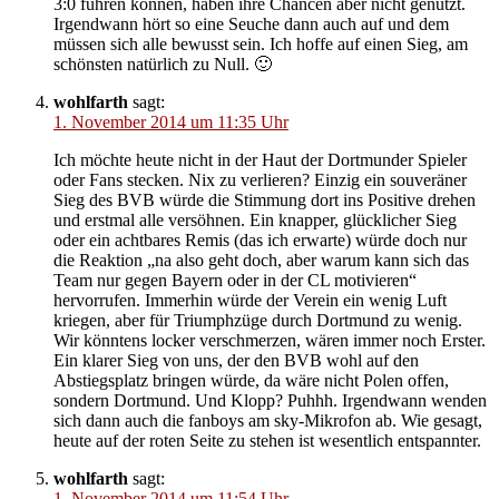
3:0 führen können, haben ihre Chancen aber nicht genutzt.
Irgendwann hört so eine Seuche dann auch auf und dem
müssen sich alle bewusst sein. Ich hoffe auf einen Sieg, am
schönsten natürlich zu Null. 🙂
wohlfarth
sagt:
1. November 2014 um 11:35 Uhr
Ich möchte heute nicht in der Haut der Dortmunder Spieler
oder Fans stecken. Nix zu verlieren? Einzig ein souveräner
Sieg des BVB würde die Stimmung dort ins Positive drehen
und erstmal alle versöhnen. Ein knapper, glücklicher Sieg
oder ein achtbares Remis (das ich erwarte) würde doch nur
die Reaktion „na also geht doch, aber warum kann sich das
Team nur gegen Bayern oder in der CL motivieren“
hervorrufen. Immerhin würde der Verein ein wenig Luft
kriegen, aber für Triumphzüge durch Dortmund zu wenig.
Wir könntens locker verschmerzen, wären immer noch Erster.
Ein klarer Sieg von uns, der den BVB wohl auf den
Abstiegsplatz bringen würde, da wäre nicht Polen offen,
sondern Dortmund. Und Klopp? Puhhh. Irgendwann wenden
sich dann auch die fanboys am sky-Mikrofon ab. Wie gesagt,
heute auf der roten Seite zu stehen ist wesentlich entspannter.
wohlfarth
sagt:
1. November 2014 um 11:54 Uhr