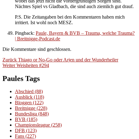
wobei das jetzt nicht die vordergründigen Sorgen sind.
Nächtes Spiel vs Gladbach, die sind auch ziemlich gut drauf.
P.S. Die Zeitangaben bei den Kommentaren haben mich
irritiert. Ist wohl noch MESZ.
Pingback:
Paule, Bayern & BVB – Trauma, welche Trauma?
| Breitnigge-Podcast.de
Die Kommentare sind geschlossen.
Beitragsnavigation
Vorheriger
Zurück
Thiago or No-Go oder Arjen und der Wunderheiler
Nächster
Beitrag:
Weiter
Weisheiten #294
Beitrag:
Paules Tags
Abschied
(88)
Ausblick
(118)
Bloggen
(122)
Breitnigge
(228)
Bundesliga
(848)
BVB
(185)
Championsleague
(258)
DFB
(123)
Fans
(227)