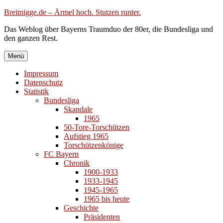
Zum
Breitnigge.de – Ärmel hoch. Stutzen runter.
Inhalt
Das Weblog über Bayerns Traumduo der 80er, die Bundesliga und
springen
den ganzen Rest.
Menü
Impressum
Datenschutz
Statistik
Bundesliga
Skandale
1965
50-Tore-Torschützen
Aufstieg 1965
Torschützenkönige
FC Bayern
Chronik
1900-1933
1933-1945
1945-1965
1965 bis heute
Geschichte
Präsidenten