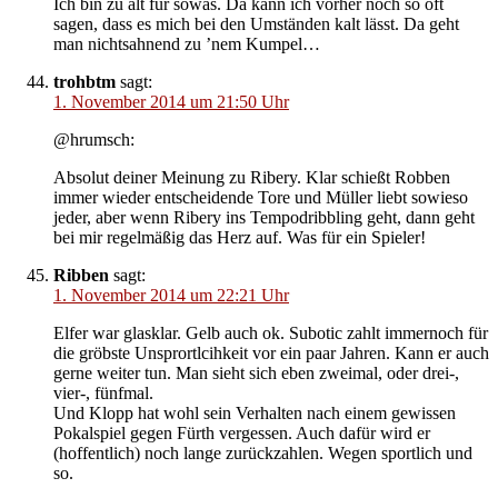
Ich bin zu alt für sowas. Da kann ich vorher noch so oft
sagen, dass es mich bei den Umständen kalt lässt. Da geht
man nichtsahnend zu ’nem Kumpel…
trohbtm
sagt:
1. November 2014 um 21:50 Uhr
@hrumsch:
Absolut deiner Meinung zu Ribery. Klar schießt Robben
immer wieder entscheidende Tore und Müller liebt sowieso
jeder, aber wenn Ribery ins Tempodribbling geht, dann geht
bei mir regelmäßig das Herz auf. Was für ein Spieler!
Ribben
sagt:
1. November 2014 um 22:21 Uhr
Elfer war glasklar. Gelb auch ok. Subotic zahlt immernoch für
die gröbste Unsprortlcihkeit vor ein paar Jahren. Kann er auch
gerne weiter tun. Man sieht sich eben zweimal, oder drei-,
vier-, fünfmal.
Und Klopp hat wohl sein Verhalten nach einem gewissen
Pokalspiel gegen Fürth vergessen. Auch dafür wird er
(hoffentlich) noch lange zurückzahlen. Wegen sportlich und
so.