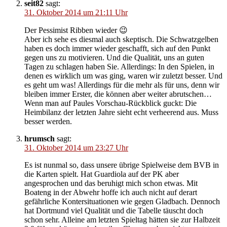
seit82
sagt:
31. Oktober 2014 um 21:11 Uhr
Der Pessimist Ribben wieder 😉
Aber ich sehe es diesmal auch skeptisch. Die Schwatzgelben
haben es doch immer wieder geschafft, sich auf den Punkt
gegen uns zu motivieren. Und die Qualität, uns an guten
Tagen zu schlagen haben Sie. Allerdings: In den Spielen, in
denen es wirklich um was ging, waren wir zuletzt besser. Und
es geht um was! Allerdings für die mehr als für uns, denn wir
bleiben immer Erster, die können aber weiter abrutschen…
Wenn man auf Paules Vorschau-Rückblick guckt: Die
Heimbilanz der letzten Jahre sieht echt verheerend aus. Muss
besser werden.
hrumsch
sagt:
31. Oktober 2014 um 23:27 Uhr
Es ist nunmal so, dass unsere übrige Spielweise dem BVB in
die Karten spielt. Hat Guardiola auf der PK aber
angesprochen und das beruhigt mich schon etwas. Mit
Boateng in der Abwehr hoffe ich auch nicht auf derart
gefährliche Kontersituationen wie gegen Gladbach. Dennoch
hat Dortmund viel Qualität und die Tabelle täuscht doch
schon sehr. Alleine am letzten Spieltag hätten sie zur Halbzeit