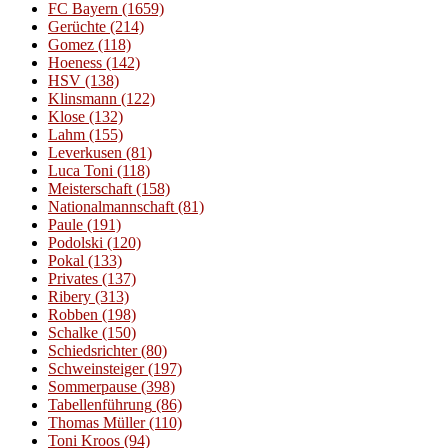
FC Bayern
(1659)
Gerüchte
(214)
Gomez
(118)
Hoeness
(142)
HSV
(138)
Klinsmann
(122)
Klose
(132)
Lahm
(155)
Leverkusen
(81)
Luca Toni
(118)
Meisterschaft
(158)
Nationalmannschaft
(81)
Paule
(191)
Podolski
(120)
Pokal
(133)
Privates
(137)
Ribery
(313)
Robben
(198)
Schalke
(150)
Schiedsrichter
(80)
Schweinsteiger
(197)
Sommerpause
(398)
Tabellenführung
(86)
Thomas Müller
(110)
Toni Kroos
(94)