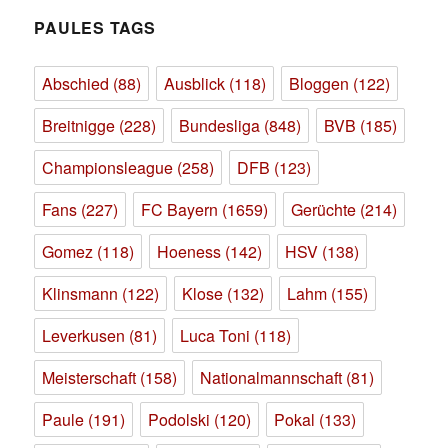
sich
irren.
PAULES TAGS
Abschied
(88)
Ausblick
(118)
Bloggen
(122)
Breitnigge
(228)
Bundesliga
(848)
BVB
(185)
Championsleague
(258)
DFB
(123)
Fans
(227)
FC Bayern
(1659)
Gerüchte
(214)
Gomez
(118)
Hoeness
(142)
HSV
(138)
Klinsmann
(122)
Klose
(132)
Lahm
(155)
Leverkusen
(81)
Luca Toni
(118)
Meisterschaft
(158)
Nationalmannschaft
(81)
Paule
(191)
Podolski
(120)
Pokal
(133)