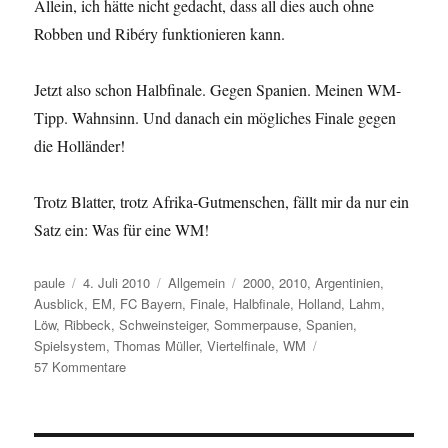
Allein, ich hätte nicht gedacht, dass all dies auch ohne
Robben und Ribéry funktionieren kann.
Jetzt also schon Halbfinale. Gegen Spanien. Meinen WM-
Tipp. Wahnsinn. Und danach ein mögliches Finale gegen
die Holländer!
Trotz Blatter, trotz Afrika-Gutmenschen, fällt mir da nur ein
Satz ein: Was für eine WM!
Autor
Veröffentlicht
Kategorien
Schlagwörter
paule
4. Juli 2010
Allgemein
2000
,
2010
,
Argentinien
,
am
Ausblick
,
EM
,
FC Bayern
,
Finale
,
Halbfinale
,
Holland
,
Lahm
,
Löw
,
Ribbeck
,
Schweinsteiger
,
Sommerpause
,
Spanien
,
Spielsystem
,
Thomas Müller
,
Viertelfinale
,
WM
zu
57 Kommentare
So
kann
man