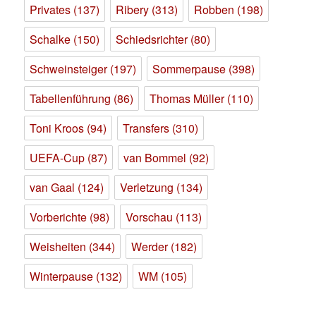
Privates
(137)
Ribery
(313)
Robben
(198)
Schalke
(150)
Schiedsrichter
(80)
Schweinsteiger
(197)
Sommerpause
(398)
Tabellenführung
(86)
Thomas Müller
(110)
Toni Kroos
(94)
Transfers
(310)
UEFA-Cup
(87)
van Bommel
(92)
van Gaal
(124)
Verletzung
(134)
Vorberichte
(98)
Vorschau
(113)
Weisheiten
(344)
Werder
(182)
Winterpause
(132)
WM
(105)