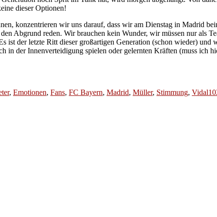
keine dieser Optionen!
nen, konzentrieren wir uns darauf, dass wir am Dienstag in Madrid bei
 in den Abgrund reden. Wir brauchen kein Wunder, wir müssen nur als
 ist der letzte Ritt dieser großartigen Generation (schon wieder) und w
 in der Innenverteidigung spielen oder gelernten Kräften (muss ich h
ter
,
Emotionen
,
Fans
,
FC Bayern
,
Madrid
,
Müller
,
Stimmung
,
Vidal
10