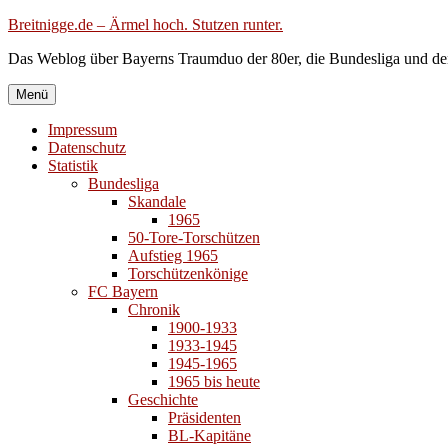
Zum
Breitnigge.de – Ärmel hoch. Stutzen runter.
Inhalt
Das Weblog über Bayerns Traumduo der 80er, die Bundesliga und de
springen
Menü
Impressum
Datenschutz
Statistik
Bundesliga
Skandale
1965
50-Tore-Torschützen
Aufstieg 1965
Torschützenkönige
FC Bayern
Chronik
1900-1933
1933-1945
1945-1965
1965 bis heute
Geschichte
Präsidenten
BL-Kapitäne