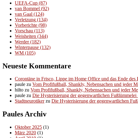
UEFA-Cup
(87)
van Bommel
(92)
van Gaal
(124)
Verletzung
(134)
Vorberichte
(98)
Vorschau
(113)
Weisheiten
(344)
Werder
(182)
Winterpause
(132)
WM
(105)
Neueste Kommentare
Corontäne in Frisco, Lippe im Home Office und das Ende des P
paule
zu
Vom Profifußball, Shankly, Nebensachen und jeder 
hilto
zu
Vom Profifußball, Shankly, Nebensachen und jeder M
paule
zu
Die Hysterisierung der gegenwartlichen Fußlümmelei – 
Stadtneurotiker
zu
Die Hysterisierung der gegenwartlichen Fußl
Paules Archiv
Oktober 2025
(1)
März 2020
(1)