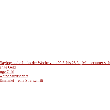
layboys - die Links der Woche vom 20.3. bis 26.3. | Männer unter sic
Menge Geld
enge Geld
eine Streitschrift
ümmelei – eine Streitschrift