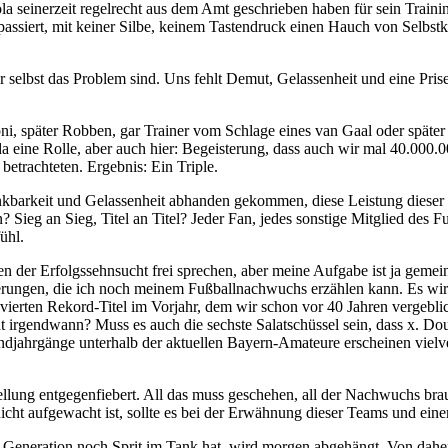
ola seinerzeit regelrecht aus dem Amt geschrieben haben für sein Traini
siert, mit keiner Silbe, keinem Tastendruck einen Hauch von Selbstkrit
r selbst das Problem sind. Uns fehlt Demut, Gelassenheit und eine Pris
oni, später Robben, gar Trainer vom Schlage eines van Gaal oder spät
da eine Rolle, aber auch hier: Begeisterung, dass auch wir mal 40.000.
 betrachteten. Ergebnis: Ein Triple.
 Dankbarkeit und Gelassenheit abhanden gekommen, diese Leistung die
 Sieg an Sieg, Titel an Titel? Jeder Fan, jedes sonstige Mitglied des
ühl.
n der Erfolgssehnsucht frei sprechen, aber meine Aufgabe ist ja gemeinh
nnerungen, die ich noch meinem Fußballnachwuchs erzählen kann. Es wi
 vierten Rekord-Titel im Vorjahr, dem wir schon vor 40 Jahren vergebli
ht irgendwann? Muss es auch die sechste Salatschüssel sein, dass x. Do
djahrgänge unterhalb der aktuellen Bayern-Amateure erscheinen vielv
llung entgegenfiebert. All das muss geschehen, all der Nachwuchs brau
cht aufgewacht ist, sollte es bei der Erwähnung dieser Teams und einem 
e Generation noch Sprit im Tank hat, wird morgen abgehängt. Von daher g