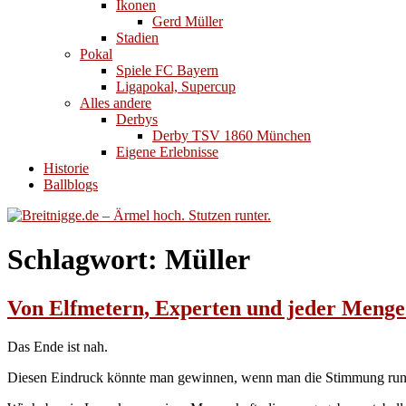
Ikonen
Gerd Müller
Stadien
Pokal
Spiele FC Bayern
Ligapokal, Supercup
Alles andere
Derbys
Derby TSV 1860 München
Eigene Erlebnisse
Historie
Ballblogs
Schlagwort:
Müller
Von Elfmetern, Experten und jeder Meng
Das Ende ist nah.
Diesen Eindruck könnte man gewinnen, wenn man die Stimmung rund