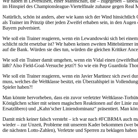
Wir haben in Leverkusen, einer Mannschaft, die – zugegeben – tabellar
im Hinspiel des Championsleague-Viertelfinale zuhause gegen R
Natürlich, schön ist anders, aber wie kann sich der Wind hinsichtlich
als Trainer im Prinzip über jeden Zweifel erhaben sein, in den Augen 
Bayern pulverisiert.
Wie soll ein Trainer reagieren, wenn ein Lewandowski sich bei einem
schlicht nicht ersetzbar ist? Wir haben keinen zweiten Mittelstürmer
auf die Bank. Würden sie dies tun, würden die gleichen Kritiker Ance
Wie soll ein Trainer damit umgehen, wenn ein Vidal einen (zweifelha
läßt? Also Field-Goal-Versuche jetzt?! So wie ein Pep Guardiola Th
Wie soll ein Trainer reagieren, wenn ein Javier Martinez sich zwei 
muss, welches die Weltklasse besitzt, ein Überzahlspiel in Vollendun
Spieler haben?!
Man könnte hervorheben, dass ein zuvor verletzter Weltklasse-Torhüt
Königlichen schier mit seinen magischen Reaktionen auf der Linie z
Ersatzlibero) und „Kahn’scher Liniendominanz“ präsentiert. Man könnt
Damit mich keiner falsch versteht – ich war nach #FCBRMA auch max
wieder – zur Unzeit, Probleme mit unserem Kader bekommen (wer bei
die nächsten Lotto-Zahlen), Verletzte und Sperren zu beklagen haben u