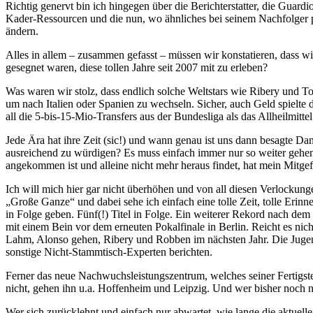
Richtig genervt bin ich hingegen über die Berichterstatter, die Guardi
Kader-Ressourcen und die nun, wo ähnliches bei seinem Nachfolger pas
ändern.
Alles in allem – zusammen gefasst – müssen wir konstatieren, dass wi
gesegnet waren, diese tollen Jahre seit 2007 mit zu erleben?
Was waren wir stolz, dass endlich solche Weltstars wie Ribery und T
um nach Italien oder Spanien zu wechseln. Sicher, auch Geld spielte 
all die 5-bis-15-Mio-Transfers aus der Bundesliga als das Allheilmittel
Jede Ära hat ihre Zeit (sic!) und wann genau ist uns dann besagte
ausreichend zu würdigen? Es muss einfach immer nur so weiter gehen?
angekommen ist und alleine nicht mehr heraus findet, hat mein Mitgef
Ich will mich hier gar nicht überhöhen und von all diesen Verlockunge
„Große Ganze“ und dabei sehe ich einfach eine tolle Zeit, tolle Eri
in Folge geben. Fünf(!) Titel in Folge. Ein weiterer Rekord nach dem
mit einem Bein vor dem erneuten Pokalfinale in Berlin. Reicht es nic
Lahm, Alonso gehen, Ribery und Robben im nächsten Jahr. Die Jugen
sonstige Nicht-Stammtisch-Experten berichten.
Ferner das neue Nachwuchsleistungszentrum, welches seiner Fertigste
nicht, gehen ihn u.a. Hoffenheim und Leipzig. Und wer bisher noch ni
Wer sich zurücklehnt und einfach nur abwartet, wie lange die aktuell