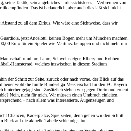
ng, seine Taktik, sein angebliches – rücksichtsloses – Verbrennen von
ik empfinden. Das ist bedauerlich, aber auch dies läßt sich nicht
e Abstand zu all dem Zirkus. Wie wäre eine Sichtweise, dass wir
er Guardiola, jetzt Ancelotti, keinen Bogen mehr um München machten,
000,00 Euro für ein Spieler wie Martinez berappen und nicht mehr nur
ser Mannschaft rund um Lahm, Schweinsteiger, Ribery und Robben
 Fußball-Hamsterrad, welches inzwischen in diesem Stadium
in der Schritt zur Seite, zurück oder nach vorne, der Blick auf das
rd heuer wohl die fünfte Bundesliga-Meisterschaft für den FC Bayern
ch hinterher gejagt sind. Zusätzlich stehen wir gegen Dortmund erneut
uble? Nein, nicht für mich. Wir müssen einen Umbruch einleiten.
ersprechend – nach allem was Interessierte, Augenzeugen und
cht Chancen, Kaderplätze, Spielzeiten, denn gehen wir den Schritt
Blick auf die aktuelle Tabelle schleunigst tun.
ibt es viel zu tun, ein Zerlegen des eigenen Verein, ob einer