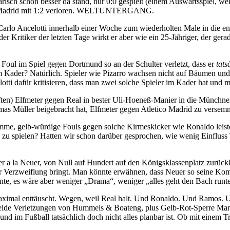
isch schon besser da stand, nur 0:0 gespielt (einem Auswärtsspiel, welc
eal Madrid mit 1:2 verloren. WELTUNTERGANG.
 Carlo Ancelotti innerhalb einer Woche zum wiederholten Male in die en
der Kritiker der letzten Tage wirkt er aber wie ein 25-Jähriger, der ger
 Foul im Spiel gegen Dortmund so an der Schulter verletzt, dass er
tats
 im Kader? Natürlich. Spieler wie Pizarro wachsen nicht auf Bäumen und
lotti dafür kritisieren, dass man zwei solche Spieler im Kader hat und
ften) Elfmeter gegen Real in bester Uli-Hoeneß-Manier in die Münchner 
omas Müller beigebracht hat, Elfmeter gegen Atletico Madrid zu versem
dumme, gelb-würdige Fouls gegen solche Kirmeskicker wie Ronaldo leist
g zu spielen? Hatten wir schon darüber gesprochen, wie wenig Einfluss
er a la Neuer, von Null auf Hundert auf den Königsklassenplatz zurüc
ur Verzweiflung bringt. Man könnte erwähnen, dass Neuer so seine Kom
e, es wäre aber weniger „Drama“, weniger „alles geht den Bach runter 
imal enttäuscht. Wegen, weil Real halt. Und Ronaldo. Und Ramos. Und
de Verletzungen von Hummels & Boateng, plus Gelb-Rot-Sperre Martine
nd im Fußball tatsächlich doch nicht alles planbar ist. Ob mit einem T