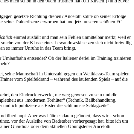
hes mich schon in den 90ern frustriert hat (Ulf Kirsten!)) und zuvor
tgegen gesetzte Richtung drehen? Ancelotti sollte ob seiner Erfolge
ade seine Trainerlizenz erworben hat und jetzt unseren schönen FC
ächlich
einmal ausfällt und man sein Fehlen unmittelbar merkt, weil er
 solche von der Klasse eines Lewandowski setzen sich nicht freiwillig
 man so immer Unruhe in das Team bringt.
Umlaufbahn entsendet? Ob der Italiener derlei im Training trainieren
meln?
et, seine Mannschaft in Unterzahl gegen ein Weltklasse-Team spielen
 Trainer vom Spielfeldrand – während des laufenden Spiels – auf die
kkehrt, den Eindruck erweckt, nie weg gewesen zu sein und die
plettheit aus „modernen Torhüter“ (Technik, Ballbehandlung,
und ich publiziere als Erster die schlimmste Schlagzeile“.
 überhaupt. Aber was hätte es daran geändert, dass wir – schon
z, vor der Ausleihe von Badstuber vorhergesagt hat, bitte ich um
rainer Guardiola oder dem aktuellen Übungsleiter Ancelotti.