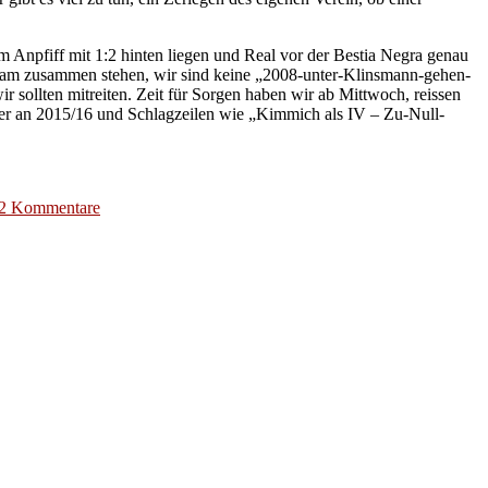
m Anpfiff mit 1:2 hinten liegen und Real vor der Bestia Negra genau
 Team zusammen stehen, wir sind keine „2008-unter-Klinsmann-gehen-
ir sollten mitreiten. Zeit für Sorgen haben wir ab Mittwoch, reissen
ier an 2015/16 und Schlagzeilen wie „Kimmich als IV – Zu-Null-
zu
2 Kommentare
Von
Elfmetern,
Experten
und
jeder
Menge
Emotionen