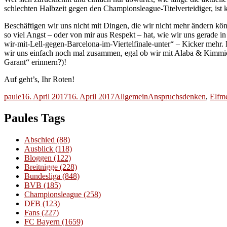
schlechten Halbzeit gegen den Championsleague-Titelverteidiger, ist 
Beschäftigen wir uns nicht mit Dingen, die wir nicht mehr ändern kön
so viel Angst – oder von mir aus Respekt – hat, wie wir uns gerade
wir-mit-Lell-gegen-Barcelona-im-Viertelfinale-unter“ – Kicker mehr. Es
wir uns einfach noch mal zusammen, egal ob wir mit Alaba & Kimmich
Garant“ erinnern?)!
Auf geht’s, Ihr Roten!
Autor
Veröffentlicht
Kategorien
Schlagwörter
paule
16. April 2017
16. April 2017
Allgemein
Anspruchsdenken
,
Elfme
am
Paules Tags
Abschied
(88)
Ausblick
(118)
Bloggen
(122)
Breitnigge
(228)
Bundesliga
(848)
BVB
(185)
Championsleague
(258)
DFB
(123)
Fans
(227)
FC Bayern
(1659)