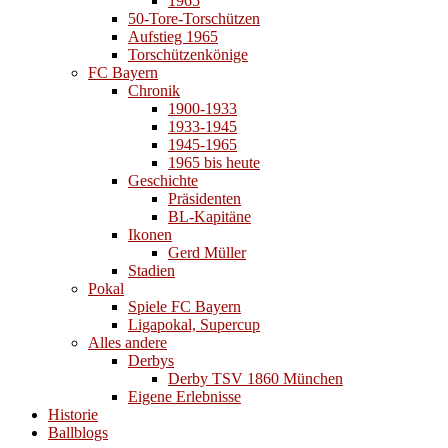
1965
50-Tore-Torschützen
Aufstieg 1965
Torschützenkönige
FC Bayern
Chronik
1900-1933
1933-1945
1945-1965
1965 bis heute
Geschichte
Präsidenten
BL-Kapitäne
Ikonen
Gerd Müller
Stadien
Pokal
Spiele FC Bayern
Ligapokal, Supercup
Alles andere
Derbys
Derby TSV 1860 München
Eigene Erlebnisse
Historie
Ballblogs