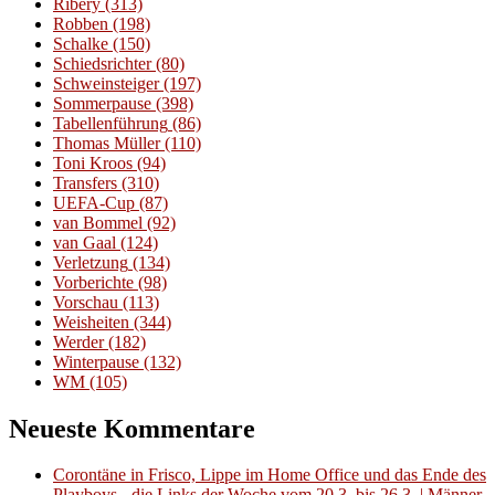
Ribery
(313)
Robben
(198)
Schalke
(150)
Schiedsrichter
(80)
Schweinsteiger
(197)
Sommerpause
(398)
Tabellenführung
(86)
Thomas Müller
(110)
Toni Kroos
(94)
Transfers
(310)
UEFA-Cup
(87)
van Bommel
(92)
van Gaal
(124)
Verletzung
(134)
Vorberichte
(98)
Vorschau
(113)
Weisheiten
(344)
Werder
(182)
Winterpause
(132)
WM
(105)
Neueste Kommentare
Corontäne in Frisco, Lippe im Home Office und das Ende des
Playboys - die Links der Woche vom 20.3. bis 26.3. | Männer