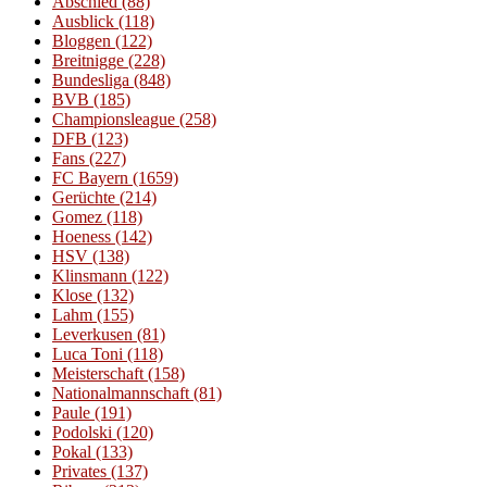
Abschied
(88)
Ausblick
(118)
Bloggen
(122)
Breitnigge
(228)
Bundesliga
(848)
BVB
(185)
Championsleague
(258)
DFB
(123)
Fans
(227)
FC Bayern
(1659)
Gerüchte
(214)
Gomez
(118)
Hoeness
(142)
HSV
(138)
Klinsmann
(122)
Klose
(132)
Lahm
(155)
Leverkusen
(81)
Luca Toni
(118)
Meisterschaft
(158)
Nationalmannschaft
(81)
Paule
(191)
Podolski
(120)
Pokal
(133)
Privates
(137)