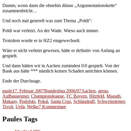
Dumm, wenn dann die ohnehin dünne „Argumentationskette“
zusammenbricht…
Und noch mal generell was zum Thema „Poldi“:
Poldi war verletzt. An der Wade. Wieso auch immer.
Trotzdem wurde er in HZ2 eingewechselt.
Wäre er nicht verletzt gewesen, hätte er definitiv von Anfang an
gespielt.
Und dann hätten wir in Aachen zumindest 0:0 gespielt. Von der
Bank aus hätte *** nämlich keinen Schaden anrichten können.
Ende der Durchsage.
Autor
Veröffentlicht
Kategorien
Schlagwörter
paule
17. Februar 2007
Bundesliga 2006/07
Aachen
,
arena
,
am
Aufbaugegner
,
Championsleague
,
FC Bayern
,
Hitzfeld
,
Magath
,
Makaay
,
Podolski
,
Pokal
,
Santa Cruz
,
Schlaudraff
,
Schweinsteiger
,
zu
Tivoli
,
Uefa
,
Welke
7 Kommentare
Aus
und
Paules Tags
vorbei!