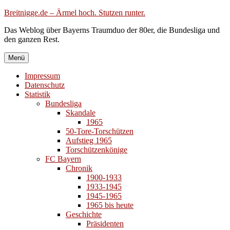
Zum
Breitnigge.de – Ärmel hoch. Stutzen runter.
Inhalt
Das Weblog über Bayerns Traumduo der 80er, die Bundesliga und
springen
den ganzen Rest.
Menü
Impressum
Datenschutz
Statistik
Bundesliga
Skandale
1965
50-Tore-Torschützen
Aufstieg 1965
Torschützenkönige
FC Bayern
Chronik
1900-1933
1933-1945
1945-1965
1965 bis heute
Geschichte
Präsidenten