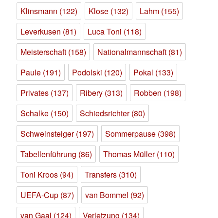
Klinsmann
(122)
Klose
(132)
Lahm
(155)
Leverkusen
(81)
Luca Toni
(118)
Meisterschaft
(158)
Nationalmannschaft
(81)
Paule
(191)
Podolski
(120)
Pokal
(133)
Privates
(137)
Ribery
(313)
Robben
(198)
Schalke
(150)
Schiedsrichter
(80)
Schweinsteiger
(197)
Sommerpause
(398)
Tabellenführung
(86)
Thomas Müller
(110)
Toni Kroos
(94)
Transfers
(310)
UEFA-Cup
(87)
van Bommel
(92)
van Gaal
(124)
Verletzung
(134)