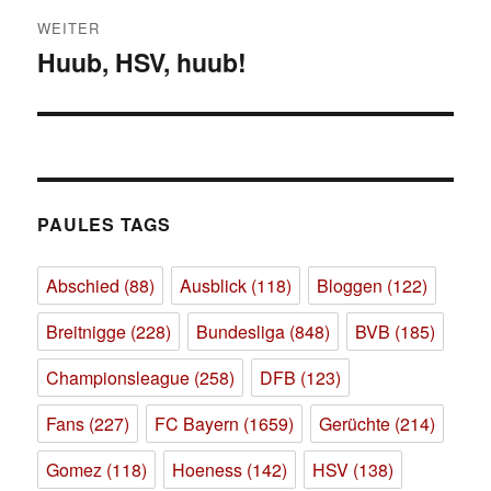
WEITER
Huub, HSV, huub!
Nächster
Beitrag:
PAULES TAGS
Abschied
(88)
Ausblick
(118)
Bloggen
(122)
Breitnigge
(228)
Bundesliga
(848)
BVB
(185)
Championsleague
(258)
DFB
(123)
Fans
(227)
FC Bayern
(1659)
Gerüchte
(214)
Gomez
(118)
Hoeness
(142)
HSV
(138)