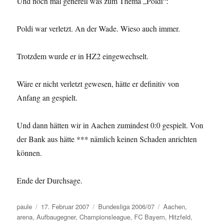
Und noch mal generell was zum Thema „Poldi“:
Poldi war verletzt. An der Wade. Wieso auch immer.
Trotzdem wurde er in HZ2 eingewechselt.
Wäre er nicht verletzt gewesen, hätte er definitiv von
Anfang an gespielt.
Und dann hätten wir in Aachen zumindest 0:0 gespielt. Von
der Bank aus hätte *** nämlich keinen Schaden anrichten
können.
Ende der Durchsage.
Autor
Veröffentlicht
Kategorien
Schlagwörter
paule
17. Februar 2007
Bundesliga 2006/07
Aachen
,
am
arena
,
Aufbaugegner
,
Championsleague
,
FC Bayern
,
Hitzfeld
,