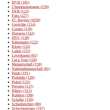
BVB
(185)
Championsleague
(258)
DFB
(123)
Fans
(227)
FC Bayern
(1659)
Gerüchte
(214)
Gomez
(118)
Hoeness
(142)
HSV
(138)
Klinsmann
(122)
Klose
(132)
Lahm
(155)
Leverkusen
(81)
Luca Toni
(118)
Meisterschaft
(158)
Nationalmannschaft
(81)
Paule
(191)
Podolski
(120)
Pokal
(133)
Privates
(137)
Ribery
(313)
Robben
(198)
Schalke
(150)
Schiedsrichter
(80)
Schweinsteiger
(197)