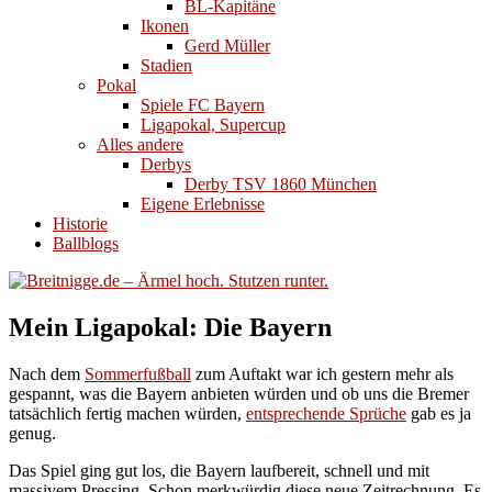
BL-Kapitäne
Ikonen
Gerd Müller
Stadien
Pokal
Spiele FC Bayern
Ligapokal, Supercup
Alles andere
Derbys
Derby TSV 1860 München
Eigene Erlebnisse
Historie
Ballblogs
Mein Ligapokal: Die Bayern
Nach dem
Sommerfußball
zum Auftakt war ich gestern mehr als
gespannt, was die Bayern anbieten würden und ob uns die Bremer
tatsächlich fertig machen würden,
entsprechende Sprüche
gab es ja
genug.
Das Spiel ging gut los, die Bayern laufbereit, schnell und mit
massivem Pressing. Schon merkwürdig diese neue Zeitrechnung. Es