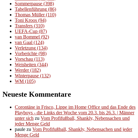
Sommerpause
(398)
Tabellenführung
(86)
Thomas Müller
(110)
Toni Kroos
(94)
Transfers
(310)
UEFA-Cup
(87)
van Bommel
(92)
van Gaal
(124)
Verletzung
(134)
Vorberichte
(98)
Vorschau
(113)
Weisheiten
(344)
Werder
(182)
Winterpause
(132)
WM
(105)
Neueste Kommentare
Corontäne in Frisco, Lippe im Home Office und das Ende des
Playboys - die Links der Woche vom 20.3. bis 26.3. | Männer
unter sich
zu
Vom Profifußball, Shankly, Nebensachen und
jeder Menge Geld
paule
zu
Vom Profifußball, Shankly, Nebensachen und jeder
Menge Geld