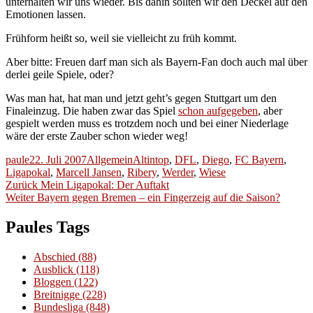
unterhalten wir uns wieder. Bis dahin sollten wir den Deckel auf den
Emotionen lassen.
Frühform heißt so, weil sie vielleicht zu früh kommt.
Aber bitte: Freuen darf man sich als Bayern-Fan doch auch mal über
derlei geile Spiele, oder?
Was man hat, hat man und jetzt geht’s gegen Stuttgart um den
Finaleinzug. Die haben zwar das Spiel
schon aufgegeben
, aber
gespielt werden muss es trotzdem noch und bei einer Niederlage
wäre der erste Zauber schon wieder weg!
Autor
Veröffentlicht
Kategorien
Schlagwörter
paule
22. Juli 2007
Allgemein
Altintop
,
DFL
,
Diego
,
FC Bayern
,
am
Ligapokal
,
Marcell Jansen
,
Ribery
,
Werder
,
Wiese
Beitragsnavigation
Vorheriger
Zurück
Mein Ligapokal: Der Auftakt
Nächster
Beitrag:
Weiter
Bayern gegen Bremen – ein Fingerzeig auf die Saison?
Beitrag:
Paules Tags
Abschied
(88)
Ausblick
(118)
Bloggen
(122)
Breitnigge
(228)
Bundesliga
(848)