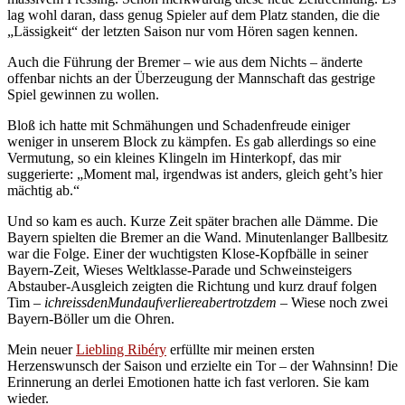
lag wohl daran, dass genug Spieler auf dem Platz standen, die die
„Lässigkeit“ der letzten Saison nur vom Hören sagen kennen.
Auch die Führung der Bremer – wie aus dem Nichts – änderte
offenbar nichts an der Überzeugung der Mannschaft das gestrige
Spiel gewinnen zu wollen.
Bloß ich hatte mit Schmähungen und Schadenfreude einiger
weniger in unserem Block zu kämpfen. Es gab allerdings so eine
Vermutung, so ein kleines Klingeln im Hinterkopf, das mir
suggerierte: „Moment mal, irgendwas ist anders, gleich geht’s hier
mächtig ab.“
Und so kam es auch. Kurze Zeit später brachen alle Dämme. Die
Bayern spielten die Bremer an die Wand. Minutenlanger Ballbesitz
war die Folge. Einer der wuchtigsten Klose-Kopfbälle in seiner
Bayern-Zeit, Wieses Weltklasse-Parade und Schweinsteigers
Abstauber-Ausgleich zeigten die Richtung und kurz drauf folgen
Tim –
ichreissdenMundaufverliereabertrotzdem
– Wiese noch zwei
Bayern-Böller um die Ohren.
Mein neuer
Liebling Ribéry
erfüllte mir meinen ersten
Herzenswunsch der Saison und erzielte ein Tor – der Wahnsinn! Die
Erinnerung an derlei Emotionen hatte ich fast verloren. Sie kam
wieder.