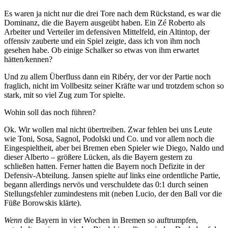
Es waren ja nicht nur die drei Tore nach dem Rückstand, es war die
Dominanz, die die Bayern ausgeübt haben. Ein Zé Roberto als
Arbeiter und Verteiler im defensiven Mittelfeld, ein Altintop, der
offensiv zauberte und ein Spiel zeigte, dass ich von ihm noch
gesehen habe. Ob einige Schalker so etwas von ihm erwartet
hätten/kennen?
Und zu allem Überfluss dann ein Ribéry, der vor der Partie noch
fraglich, nicht im Vollbesitz seiner Kräfte war und trotzdem schon so
stark, mit so viel Zug zum Tor spielte.
Wohin soll das noch führen?
Ok. Wir wollen mal nicht übertreiben. Zwar fehlen bei uns Leute
wie Toni, Sosa, Sagnol, Podolski und Co. und vor allem noch die
Eingespieltheit, aber bei Bremen eben Spieler wie Diego, Naldo und
dieser Alberto – größere Lücken, als die Bayern gestern zu
schließen hatten. Ferner hatten die Bayern noch Defizite in der
Defensiv-Abteilung. Jansen spielte auf links eine ordentliche Partie,
begann allerdings nervös und verschuldete das 0:1 durch seinen
Stellungsfehler zumindestens mit (neben Lucio, der den Ball vor die
Füße Borowskis klärte).
Wenn
die Bayern in vier Wochen in Bremen so auftrumpfen,