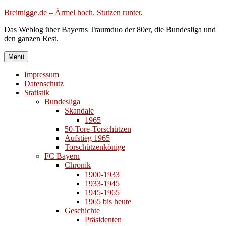
Zum
Breitnigge.de – Ärmel hoch. Stutzen runter.
Inhalt
Das Weblog über Bayerns Traumduo der 80er, die Bundesliga und
springen
den ganzen Rest.
Menü
Impressum
Datenschutz
Statistik
Bundesliga
Skandale
1965
50-Tore-Torschützen
Aufstieg 1965
Torschützenkönige
FC Bayern
Chronik
1900-1933
1933-1945
1945-1965
1965 bis heute
Geschichte
Präsidenten