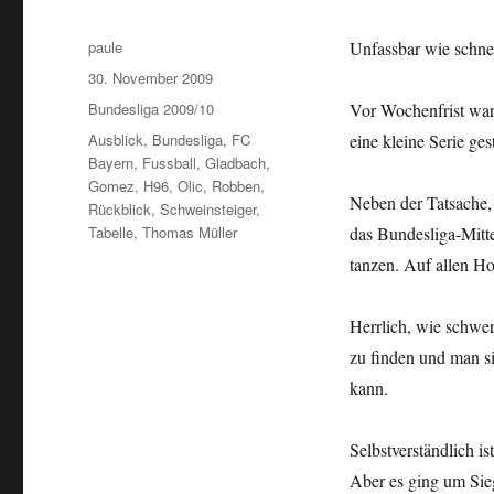
Autor
paule
Unfassbar wie schnel
Veröffentlicht
30. November 2009
am
Kategorien
Bundesliga 2009/10
Vor Wochenfrist war
Schlagwörter
Ausblick
,
Bundesliga
,
FC
eine kleine Serie gest
Bayern
,
Fussball
,
Gladbach
,
Gomez
,
H96
,
Olic
,
Robben
,
Neben der Tatsache,
Rückblick
,
Schweinsteiger
,
Tabelle
,
Thomas Müller
das Bundesliga-Mitt
tanzen. Auf allen Ho
Herrlich, wie schwer
zu finden und man si
kann.
Selbstverständlich is
Aber es ging um Sie