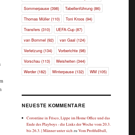
Sommerpause
(398)
Tabellenführung
(86)
Thomas Müller
(110)
Toni Kroos
(94)
Transfers
(310)
UEFA-Cup
(87)
van Bommel
(92)
van Gaal
(124)
Verletzung
(134)
Vorberichte
(98)
Vorschau
(113)
Weisheiten
(344)
s
Werder
(182)
Winterpause
(132)
WM
(105)
am
n
NEUESTE KOMMENTARE
Corontäne in Frisco, Lippe im Home Office und das
Ende des Playboys - die Links der Woche vom 20.3.
bis 26.3. | Männer unter sich
zu
Vom Profifußball,