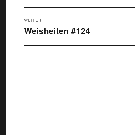
WEITER
Weisheiten #124
Nächster
Beitrag: