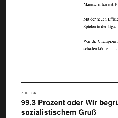
Mannschaften mit 10
Mit der neuen Effizi
Spielen in der Liga.
Was die Championslea
schaden können uns 
Beitragsnavigation
ZURÜCK
99,3 Prozent oder Wir beg
Vorheriger
Beitrag:
sozialistischem Gruß