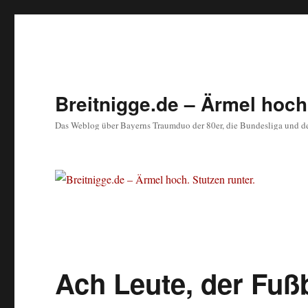
Breitnigge.de – Ärmel hoch.
Das Weblog über Bayerns Traumduo der 80er, die Bundesliga und d
Ach Leute, der Fußba