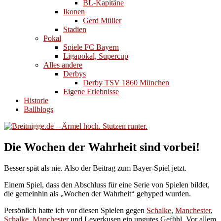
BL-Kapitäne
Ikonen
Gerd Müller
Stadien
Pokal
Spiele FC Bayern
Ligapokal, Supercup
Alles andere
Derbys
Derby TSV 1860 München
Eigene Erlebnisse
Historie
Ballblogs
Die Wochen der Wahrheit sind vorbei!
Besser spät als nie. Also der Beitrag zum Bayer-Spiel jetzt.
Einem Spiel, dass den Abschluss für eine Serie von Spielen bildet,
die gemeinhin als „Wochen der Wahrheit“ gehyped wurden.
Persönlich hatte ich vor diesen Spielen gegen
Schalke
,
Manchester
,
Schalke
,
Manchester
und Leverkusen ein ungutes Gefühl. Vor allem