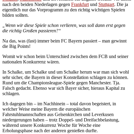
nach den beiden Niederlagen gegen
Frankfurt
und
Stuttgart
. Die ja
eigentlich nur das Vorprogramm zu den richtig wichtigen Spielen
bilden sollten.
„Wenn wir diese Spiele schon verlieren, was soll dann erst gegen
die richtig Großen passieren?“
Na das, was (fast) immer beim FC Bayern passiert – man gewinnt
die Big Points!
Womit wir schon beim Unterschied zwischen dem FCB und seiner
nationalen Konkurrenz wären.
In Schalke, um Schalke und um Schalke herum war man sich wohl
sehr sicher, die Bayern in dieser Konstellation schlagen zu können.
Rund um die Championsleague-Spiele gegen Manchester. Tja.
Falsch gedacht. Ebenso war sich Bayer sicher, hieraus Kapital zu
schlagen.
Ich dagegen bin – im Nachhinein – total davon begeistert, in
welcher Weise meine Bayern die europäischen
Fahrstuhlmannschaften aus Gelsenkirchen und Leverkusen
niedergerungen haben – trotz Doppel- und Dreifachbelastung,
während unsere Konkurrenz Woche für Woche eine
Erholungsphase nach der anderen genießen durfte.