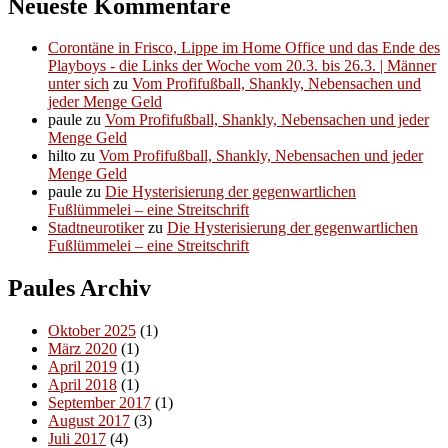
Neueste Kommentare
Corontäne in Frisco, Lippe im Home Office und das Ende des
Playboys - die Links der Woche vom 20.3. bis 26.3. | Männer
unter sich
zu
Vom Profifußball, Shankly, Nebensachen und
jeder Menge Geld
paule
zu
Vom Profifußball, Shankly, Nebensachen und jeder
Menge Geld
hilto
zu
Vom Profifußball, Shankly, Nebensachen und jeder
Menge Geld
paule
zu
Die Hysterisierung der gegenwartlichen
Fußlümmelei – eine Streitschrift
Stadtneurotiker
zu
Die Hysterisierung der gegenwartlichen
Fußlümmelei – eine Streitschrift
Paules Archiv
Oktober 2025
(1)
März 2020
(1)
April 2019
(1)
April 2018
(1)
September 2017
(1)
August 2017
(3)
Juli 2017
(4)