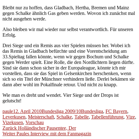
Bleibt nur zu hoffen, dass Gladbach, Hertha, Bremen und Mainz
gegen Schalke ähnlich Gas geben werden. Wovon ich zunächst mal
nicht ausgehen werde.
Also bleiben wir mal wieder nur selbst verantwortlich. Für unseren
Erfolg.
Drei Siege und ein Remis aus vier Spielen müssen her. Wobei ich
das Remis in Gladbach befürchte und eine Vorentscheidung am
33.Spieltag fallen könnte, wenn wir gegen Bochum und Schalke
gegen Werder spielt. Eine Rolle, die den Nordlichtern liegen dürfte.
Sind sie dann schon sicher in der Europaleague, könnte ich mir
vorstellen, dass sie das Spiel in Gelsenkirchen herschenken, wenn
sich so ein Titel der Münchner verhindern ließe. Derlei bekämen sie
dann aber wohl im Pokalfinale retour. Und nicht zu knapp.
Wie man es dreht und wendet. Vier Siege und der Drops ist
gelutscht!
Autor
Veröffentlicht
Kategorien
Schlagwörter
paule
12. April 2010
Bundesliga 2009/10
Bundesliga
,
FC Bayern
,
am
Leverkusen
,
Meisterschaft
,
Schalke
,
Tabelle
,
Tabellenführung
,
Vize
,
Vizekusen
,
Vorschau
Beitragsnavigation
Vorheriger
Zurück
Holländischer Pausentee, Der
Nächster
Beitrag:
Weiter
Paules Interview mit dem Fanmagazin
Beitrag: