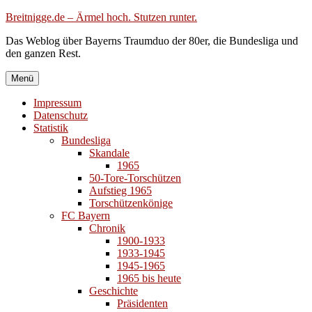
Zum
Breitnigge.de – Ärmel hoch. Stutzen runter.
Inhalt
Das Weblog über Bayerns Traumduo der 80er, die Bundesliga und
springen
den ganzen Rest.
Menü
Impressum
Datenschutz
Statistik
Bundesliga
Skandale
1965
50-Tore-Torschützen
Aufstieg 1965
Torschützenkönige
FC Bayern
Chronik
1900-1933
1933-1945
1945-1965
1965 bis heute
Geschichte
Präsidenten