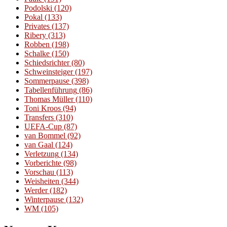
Podolski
(120)
Pokal
(133)
Privates
(137)
Ribery
(313)
Robben
(198)
Schalke
(150)
Schiedsrichter
(80)
Schweinsteiger
(197)
Sommerpause
(398)
Tabellenführung
(86)
Thomas Müller
(110)
Toni Kroos
(94)
Transfers
(310)
UEFA-Cup
(87)
van Bommel
(92)
van Gaal
(124)
Verletzung
(134)
Vorberichte
(98)
Vorschau
(113)
Weisheiten
(344)
Werder
(182)
Winterpause
(132)
WM
(105)