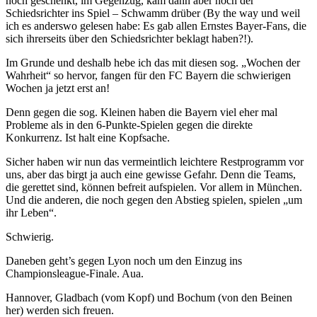
noch geschenkt, im Gegenzug, kam dann aber noch der
Schiedsrichter ins Spiel – Schwamm drüber (By the way und weil
ich es anderswo gelesen habe: Es gab allen Ernstes Bayer-Fans, die
sich ihrerseits über den Schiedsrichter beklagt haben?!).
Im Grunde und deshalb hebe ich das mit diesen sog. „Wochen der
Wahrheit“ so hervor, fangen für den FC Bayern die schwierigen
Wochen ja jetzt erst an!
Denn gegen die sog. Kleinen haben die Bayern viel eher mal
Probleme als in den 6-Punkte-Spielen gegen die direkte
Konkurrenz. Ist halt eine Kopfsache.
Sicher haben wir nun das vermeintlich leichtere Restprogramm vor
uns, aber das birgt ja auch eine gewisse Gefahr. Denn die Teams,
die gerettet sind, können befreit aufspielen. Vor allem in München.
Und die anderen, die noch gegen den Abstieg spielen, spielen „um
ihr Leben“.
Schwierig.
Daneben geht’s gegen Lyon noch um den Einzug ins
Championsleague-Finale. Aua.
Hannover, Gladbach (vom Kopf) und Bochum (von den Beinen
her) werden sich freuen.