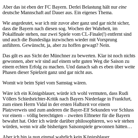
Aber das ist eben der FC Bayern. Derlei Belastung hält nur
eine
deutsche Mannschaft auf Dauer aus. Ein eigenes Thema.
Wie angedeutet, war ich mir zuvor aber ganz und gar nicht sicher,
dass die Bayern nach diesen sog. Wochen der Wahrheit, im
Pokalfinale stehen, nur zwei Spiele vom CL-Finale(!) entfernt sind
und auch die Bundesliga inzwischen wieder mit Vorsprung
anführen. Gewünscht, ja, aber zu hoffen gewagt? Nein.
Das gilt es aus Sicht der Münchner zu bewerten. Klar ist noch nichts
gewonnen, aber wir sind auf einem sehr guten Weg die Saison zu
einem echten Erfolg zu machen. Und danach sah es eben über weite
Phasen dieser Spielzeit ganz und gar nicht aus.
Womit wir beim Spiel vom Samstag wären.
Wäre ich ein Königsblauer, würde ich wohl vermuten, dass Rudi
Völlers Schiedsrichter-Kritik nach Bayers Niederlage in Frankfurt,
zum einen Herrn Vidal in der ersten Halbzeit vor einem
Platzverweis und zum anderen die Bayer-Elf Sekunden vor Schluss
vor einem – völlig berechtigten – zweiten Elfmeter für die Bayern
bewahrt hat. Oder ich würde darüber philosophieren, wo wir stehen
würden, wenn wir alle bisherigen Saisonspiele gewonnen hätten…
Aber ich bin ja nun einmal wahrlich kein Königsblauer.