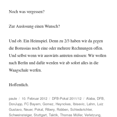
Noch was vergessen?
Zur Auslosung einen Wunsch?
Und ob. Ein Heimspiel. Denn zu 2/3 haben wir da gegen
die Borussias noch eine oder mehrere Rechnungen offen.
Und selbst wenn wir auswärts antreten müssen: Wir wollen
nach Berlin und dafür werden wir ab sofort alles in die
Waagschale werfen.
Hoffentlich.
Autor
Veröffentlicht
Kategorien
Schlagwörter
paule
10. Februar 2012
DFB-Pokal 2011/12
Alaba
,
DFB
,
am
DonJupp
,
FC Bayern
,
Gomez
,
Heynckes
,
Ibisevic
,
Lahm
,
Luiz
Gustavo
,
Neuer
,
Pokal
,
Ribery
,
Robben
,
Schiedsrichter
,
Schweinsteiger
,
Stuttgart
,
Taktik
,
Thomas Müller
,
Verletzung
,