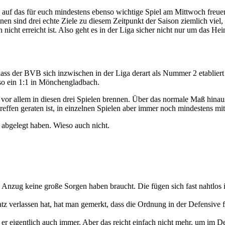
e auf das für euch mindestens ebenso wichtige Spiel am Mittwoch freue
einen sind drei echte Ziele zu diesem Zeitpunkt der Saison ziemlich v
nicht erreicht ist. Also geht es in der Liga sicher nicht nur um das He
 der BVB sich inzwischen in der Liga derart als Nummer 2 etabliert h
so ein 1:1 in Mönchengladbach.
a vor allem in diesen drei Spielen brennen. Über das normale Maß hin
treffen geraten ist, in einzelnen Spielen aber immer noch mindestens m
t abgelegt haben. Wieso auch nicht.
nzug keine große Sorgen haben braucht. Die fügen sich fast nahtlos i
z verlassen hat, hat man gemerkt, dass die Ordnung in der Defensive f
r eigentlich auch immer. Aber das reicht einfach nicht mehr, um im 