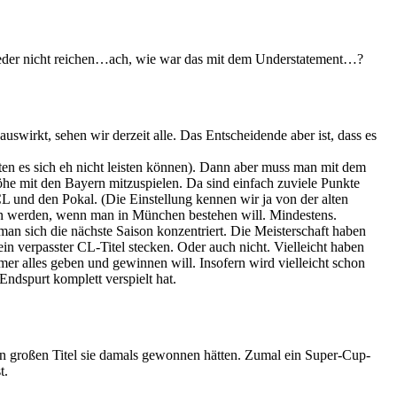
ieder nicht reichen…ach, wie war das mit dem Understatement…?
wirkt, sehen wir derzeit alle. Das Entscheidende aber ist, dass es
ten es sich eh nicht leisten können). Dann aber muss man mit dem
he mit den Bayern mitzuspielen. Da sind einfach zuviele Punkte
L und den Pokal. (Die Einstellung kennen wir ja von der alten
en werden, wenn man in München bestehen will. Mindestens.
man sich die nächste Saison konzentriert. Die Meisterschaft haben
n verpasster CL-Titel stecken. Oder auch nicht. Vielleicht haben
r alles geben und gewinnen will. Insofern wird vielleicht schon
Endspurt komplett verspielt hat.
n großen Titel sie damals gewonnen hätten. Zumal ein Super-Cup-
t.