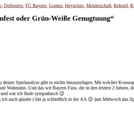
e
,
Defensive
,
FC Bayern
,
Gomez
,
Heynckes
,
Meisterschaft
,
Rekord
,
R
nfest oder Grün-Weiße Genugtuung“
u deiner Spielanalyse gibt es nichts hinzuzufügen. Mit welcher Konseq
bsolute Wahnsinn. Und das wir Bayern Fans, die in den letzten 2 Jahren,
 und wie ich finde sympathisch 😉
an ich auch glaube ( bin ja schließlich in der AA 😉 )am Mittwoch da