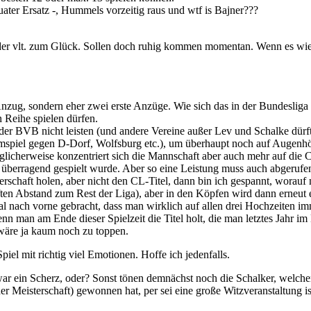
uater Ersatz -, Hummels vorzeitig raus und wtf is Bajner???
. Oder vlt. zum Glück. Sollen doch ruhig kommen momentan. Wenn es w
g, sondern eher zwei erste Anzüge. Wie sich das in der Bundesliga aus
 Reihe spielen dürfen.
 der BVB nicht leisten (und andere Vereine außer Lev und Schalke dürf
mspiel gegen D-Dorf, Wolfsburg etc.), um überhaupt noch auf Augenhö
licherweise konzentriert sich die Mannschaft aber auch mehr auf die C
überragend gespielt wurde. Aber so eine Leistung muss auch abgeruf
rschaft holen, aber nicht den CL-Titel, dann bin ich gespannt, worauf 
ten Abstand zum Rest der Liga), aber in den Köpfen wird dann erneut ei
ach vorne gebracht, dass man wirklich auf allen drei Hochzeiten imme
n man am Ende dieser Spielzeit die Titel holt, die man letztes Jahr im 
wäre ja kaum noch zu toppen.
iel mit richtig viel Emotionen. Hoffe ich jedenfalls.
 ein Scherz, oder? Sonst tönen demnächst noch die Schalker, welche
r Meisterschaft) gewonnen hat, per sei eine große Witzveranstaltung is