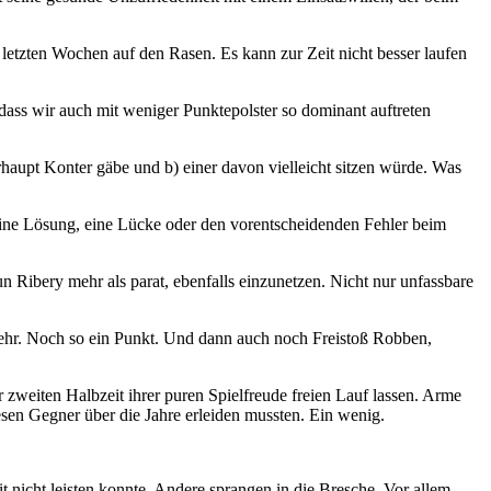
r letzten Wochen auf den Rasen. Es kann zur Zeit nicht besser laufen
 dass wir auch mit weniger Punktepolster so dominant auftreten
haupt Konter gäbe und b) einer davon vielleicht sitzen würde. Was
 eine Lösung, eine Lücke oder den vorentscheidenden Fehler beim
n Ribery mehr als parat, ebenfalls einzunetzen. Nicht nur unfassbare
mehr. Noch so ein Punkt. Und dann auch noch Freistoß Robben,
 zweiten Halbzeit ihrer puren Spielfreude freien Lauf lassen. Arme
sen Gegner über die Jahre erleiden mussten. Ein wenig.
 nicht leisten konnte. Andere sprangen in die Bresche. Vor allem