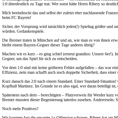
1:0 überdeutlich zu Tage trat. Wer sonst hätte Herrn Ribery so deutli
Mich beeindruckt das und selbst der zuletzt eher nachlassende Franzos
beim FC Bayern!
Sicher, der Vorsprung wird tatsächlich jeden(!) Spieltag größer und u
würden. Gedankenspiele.
Die Bremer traten in München auf und an, wie man es von ihnen erwar
bleibt einem Bayern-Gegner dieser Tage anderes übrig?
Machen wir es kurz – es ging schief (erneut grandios: Unsere 6er!).
Gegner, um das Spiel für sich zu entscheiden.
Vor dem 1:0 sind mir keine gröberen Fehler aufgefallen – das war ein
Effizienz, nein man schafft auch noch doppelte Sicherheit, dass eine
Kurz danach das 2:0 nach einem Standard. Einer Standard-Situation!
Kopfball Martinez. Im Grunde ist es also egal, wer daran beteiligt ist, 
Spätestens nach dem – berechtigten – Platzverweis für Werder kurz vo
Bremer mussten dieser Begeisterung tatenlos zusehen. Andererseits: 
Noch mehr Positives?
Wir konnten fast die gesamte 1a-Offensive schonen, Ribery hat am Mi