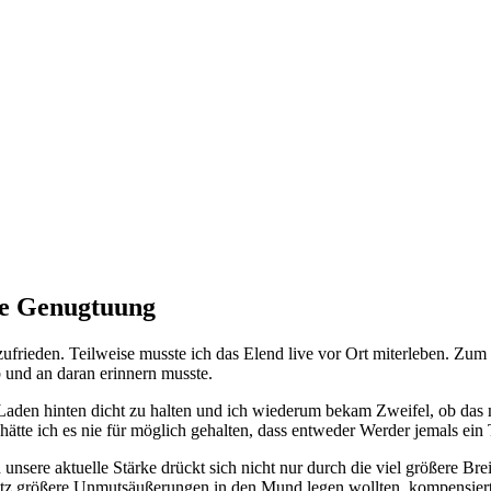
ße Genugtuung
zufrieden. Teilweise musste ich das Elend live vor Ort miterleben. Zu
 und an daran erinnern musste.
den hinten dicht zu halten und ich wiederum bekam Zweifel, ob das mi
ätte ich es nie für möglich gehalten, dass entweder Werder jemals ein 
unsere aktuelle Stärke drückt sich nicht nur durch die viel größere Bre
tz größere Unmutsäußerungen in den Mund legen wollten, kompensiert 