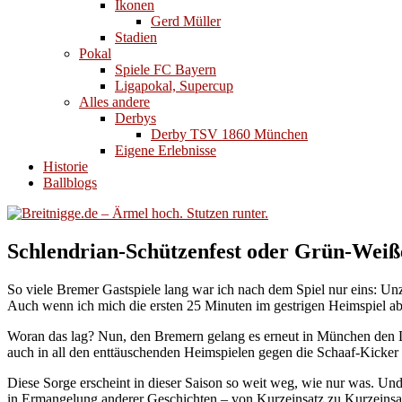
Ikonen
Gerd Müller
Stadien
Pokal
Spiele FC Bayern
Ligapokal, Supercup
Alles andere
Derbys
Derby TSV 1860 München
Eigene Erlebnisse
Historie
Ballblogs
Schlendrian-Schützenfest oder Grün-Wei
So viele Bremer Gastspiele lang war ich nach dem Spiel nur eins: Un
Auch wenn ich mich die ersten 25 Minuten im gestrigen Heimspiel ab
Woran das lag? Nun, den Bremern gelang es erneut in München den La
auch in all den enttäuschenden Heimspielen gegen die Schaaf-Kicker h
Diese Sorge erscheint in dieser Saison so weit weg, wie nur was. Und 
in Ermangelung anderer Geschichten – von Kurzeinsatz zu Kurzeinsa