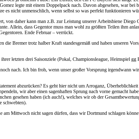
r Gomez legte mit einem Doppelpack nach. Davon abgesehen, war bei b
äre es nicht unmenschlich, wenn selbst so was perfekt funktionieren wü
t, von daher kann man z.B. zur Leistung unserer Arbeitsbiene Diego
te. Allein, dass Gegentor muss man wohl zu größten Teilen ihm anlaste
 Gegentoren. Ende Februar – verrückt.
n die Bremer trotz halber Kraft standesgemäß und haben unseren Vorsp
rer letzten drei Saisonziele (Pokal, Championsleague, Heimspiel gg
r noch nach. Ich bin froh, wenn unser großer Vorsprung irgendwann wirkl
atement abzurücken? Es geht hier nicht um Arroganz, Überheblichkeit 
inpendeln, wir aber einen sagenhaften Sprung nach vorne gemacht hab
München gesehen haben (ich auch!), welches wir ob der Gesamtbewertu
e schwebten).
le am Mittwoch nicht sagen dürfen, dass wir Dortmund schlagen könn