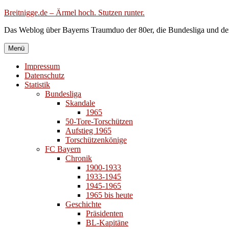
Zum
Breitnigge.de – Ärmel hoch. Stutzen runter.
Inhalt
Das Weblog über Bayerns Traumduo der 80er, die Bundesliga und de
springen
Menü
Impressum
Datenschutz
Statistik
Bundesliga
Skandale
1965
50-Tore-Torschützen
Aufstieg 1965
Torschützenkönige
FC Bayern
Chronik
1900-1933
1933-1945
1945-1965
1965 bis heute
Geschichte
Präsidenten
BL-Kapitäne