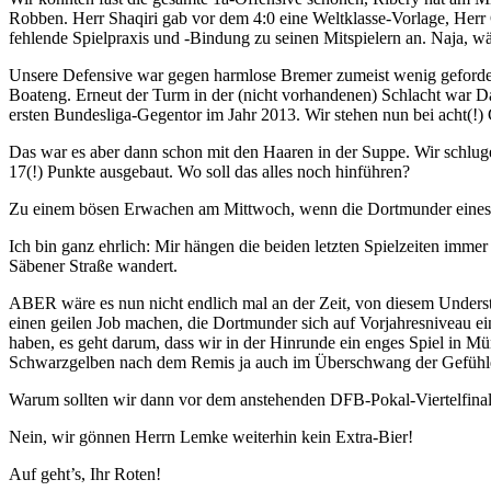
Robben. Herr Shaqiri gab vor dem 4:0 eine Weltklasse-Vorlage, Her
fehlende Spielpraxis und -Bindung zu seinen Mitspielern an. Naja, w
Unsere Defensive war gegen harmlose Bremer zumeist wenig geforder
Boateng. Erneut der Turm in der (nicht vorhandenen) Schlacht war Dan
ersten Bundesliga-Gegentor im Jahr 2013. Wir stehen nun bei acht(!)
Das war es aber dann schon mit den Haaren in der Suppe. Wir schluge
17(!) Punkte ausgebaut. Wo soll das alles noch hinführen?
Zu einem bösen Erwachen am Mittwoch, wenn die Dortmunder eines ih
Ich bin ganz ehrlich: Mir hängen die beiden letzten Spielzeiten imme
Säbener Straße wandert.
ABER wäre es nun nicht endlich mal an der Zeit, von diesem Underst
einen geilen Job machen, die Dortmunder sich auf Vorjahresniveau e
haben, es geht darum, dass wir in der Hinrunde ein enges Spiel in 
Schwarzgelben nach dem Remis ja auch im Überschwang der Gefühl
Warum sollten wir dann vor dem anstehenden DFB-Pokal-Viertelfina
Nein, wir gönnen Herrn Lemke weiterhin kein Extra-Bier!
Auf geht’s, Ihr Roten!