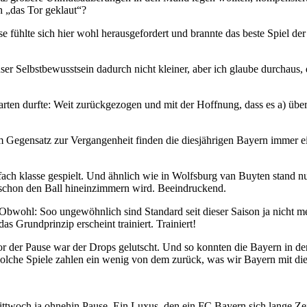
ch „das Tor geklaut“?
e fühlte sich hier wohl herausgefordert und brannte das beste Spiel de
nser Selbstbewusstsein dadurch nicht kleiner, aber ich glaube durchaus,
ten durfte: Weit zurückgezogen und mit der Hoffnung, dass es a) über
 Im Gegensatz zur Vergangenheit finden die diesjährigen Bayern immer
fach klasse gespielt. Und ähnlich wie in Wolfsburg van Buyten stand nu
r schon den Ball hineinzimmern wird. Beeindruckend.
 Obwohl: Soo ungewöhnlich sind Standard seit dieser Saison ja nicht 
das Grundprinzip erscheint trainiert. Trainiert!
r der Pause war der Drops gelutscht. Und so konnten die Bayern in der
Solche Spiele zahlen ein wenig von dem zurück, was wir Bayern mit die
ttwoch ja ohnehin Pause. Ein Luxus, den ein FC Bayern sich lange Zeit