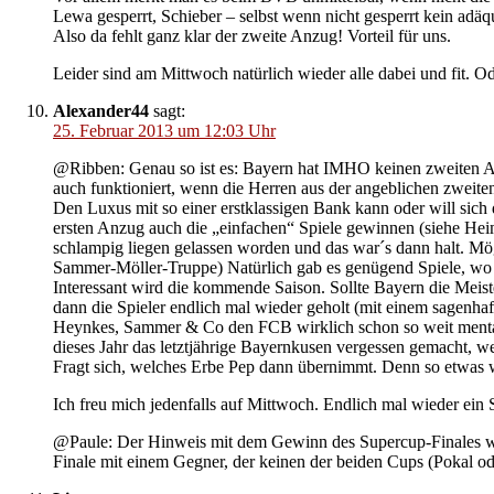
Lewa gesperrt, Schieber – selbst wenn nicht gesperrt kein adäq
Also da fehlt ganz klar der zweite Anzug! Vorteil für uns.
Leider sind am Mittwoch natürlich wieder alle dabei und fit
Alexander44
sagt:
25. Februar 2013 um 12:03 Uhr
@Ribben: Genau so ist es: Bayern hat IMHO keinen zweiten Anzu
auch funktioniert, wenn die Herren aus der angeblichen zweiten
Den Luxus mit so einer erstklassigen Bank kann oder will sich
ersten Anzug auch die „einfachen“ Spiele gewinnen (siehe Hei
schlampig liegen gelassen worden und das war´s dann halt. Mög
Sammer-Möller-Truppe) Natürlich gab es genügend Spiele, wo 
Interessant wird die kommende Saison. Sollte Bayern die Meiste
dann die Spieler endlich mal wieder geholt (mit einem sagenhaf
Heynkes, Sammer & Co den FCB wirklich schon so weit mental n
dieses Jahr das letztjährige Bayernkusen vergessen gemacht, wen
Fragt sich, welches Erbe Pep dann übernimmt. Denn so etwas 
Ich freu mich jedenfalls auf Mittwoch. Endlich mal wieder ein Sp
@Paule: Der Hinweis mit dem Gewinn des Supercup-Finales war
Finale mit einem Gegner, der keinen der beiden Cups (Pokal ode