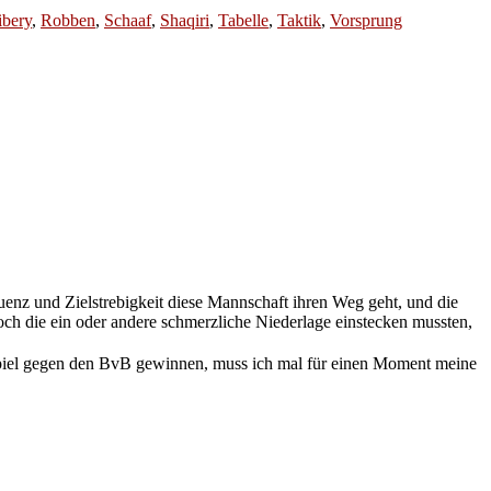
ibery
,
Robben
,
Schaaf
,
Shaqiri
,
Tabelle
,
Taktik
,
Vorsprung
uenz und Zielstrebigkeit diese Mannschaft ihren Weg geht, und die
 doch die ein oder andere schmerzliche Niederlage einstecken mussten,
s Spiel gegen den BvB gewinnen, muss ich mal für einen Moment meine