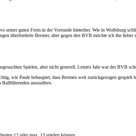
vo seiner guten Form in der Vorrunde hinterher. Wie in Wolfsburg schlic
 gegen überforderte Bremer, aber gegen den BVB möchte ich ihn lieber 
sgesuchten Spielen, aber nicht generell. Letztes Jahr war der BVB schon
 richtig, wie Paule behauptet, dass Bremen weit zurückgezogen gespielt 
en Ballführenden auszuüben.
besten 12 oder max. 13 spielen können.