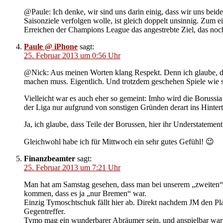
@Paule: Ich denke, wir sind uns darin einig, dass wir uns beid
Saisonziele verfolgen wolle, ist gleich doppelt unsinnig. Zum 
Erreichen der Champions League das angestrebte Ziel, das noch 
Paule @ iPhone
sagt:
25. Februar 2013 um 0:56 Uhr
@Nick: Aus meinen Worten klang Respekt. Denn ich glaube, dass
machen muss. Eigentlich. Und trotzdem geschehen Spiele wie 
Vielleicht war es auch eher so gemeint: Imho wird die Borussi
der Liga nur aufgrund von sonstigen Gründen derart ins Hinter
Ja, ich glaube, dass Teile der Borussen, hier ihr Understatemen
Gleichwohl habe ich für Mittwoch ein sehr gutes Gefühl! 😉
Finanzbeamter
sagt:
25. Februar 2013 um 7:21 Uhr
Man hat am Samstag gesehen, dass man bei unserem „zweiten“ A
kommen, dass es ja „nur Bremen“ war.
Einzig Tymoschtschuk fällt hier ab. Direkt nachdem JM den Plat
Gegentreffer.
Tymo mag ein wunderbarer Abräumer sein, und anspielbar war e