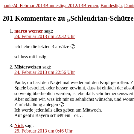
Autor
Veröffentlicht
Kategorien
Schlagwörter
paule
24. Februar 2013
Bundesliga 2012/13
Bremen
,
Bundesliga
,
Dant
am
201 Kommentare zu „Schlendrian-Schütze
marco werner
sagt:
24. Februar 2013 um 22:32 Uhr
ich liebe die letzten 3 absätze 🙂
schluss mit lustig.
Misterweizen
sagt:
24. Februar 2013 um 22:56 Uhr
Paule, du hast den Nagel mal wieder auf den Kopf getroffen. Z
Spiele bestreitet, oder besser, gewinnt, dass ist einfach der a
so wenig überheblich werden, ist ebenfalls sehr bemerkenswert
Aber sollten wir, was ich mir so sehnlichst wünsche, und wor
Zurückhaltung ablegen 🙂
Ich werde jedenfalls alles geben am Mittwoch.
Auf geht’s Bayern schießt ein Tor…
Nick
sagt:
25. Februar 2013 um 0:46 Uhr