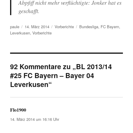
Abpfiff nicht mehr verflüchtigte: Jonker hat es
geschafft.
Autor
Veröffentlicht
Kategorien
Schlagwörter
paule
14. März 2014
Vorberichte
Bundesliga
,
FC Bayern
,
am
Leverkusen
,
Vorberichte
92 Kommentare zu „BL 2013/14
#25 FC Bayern – Bayer 04
Leverkusen“
Flo1900
sagt:
14. März 2014 um 16:16 Uhr