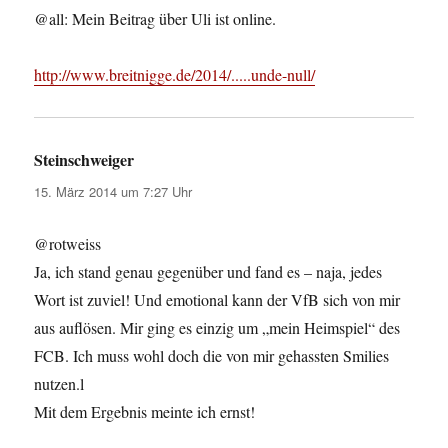
@all: Mein Beitrag über Uli ist online.
http://www.breitnigge.de/2014/.....unde-null/
Steinschweiger
sagt:
15. März 2014 um 7:27 Uhr
@rotweiss
Ja, ich stand genau gegenüber und fand es – naja, jedes
Wort ist zuviel! Und emotional kann der VfB sich von mir
aus auflösen. Mir ging es einzig um „mein Heimspiel“ des
FCB. Ich muss wohl doch die von mir gehassten Smilies
nutzen.l
Mit dem Ergebnis meinte ich ernst!