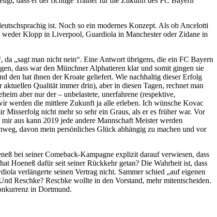
gt, dass er der richtige Trainer für die Zukunft des FC Bayern
eutschsprachig ist. Noch so ein modernes Konzept. Als ob Ancelotti
 weder Klopp in Liverpool, Guardiola in Manchester oder Zidane in
, da „sagt man nicht nein“. Eine Antwort übrigens, die ein FC Bayern
gen, dass war den Münchner Alphatieren klar und somit gingen sie
d den hat ihnen der Kroate geliefert. Wie nachhaltig dieser Erfolg
r aktuellen Qualität immer drin), aber in diesen Tagen, rechnet man
eim aber nur der – unbelastete, unerfahrene (respektive,
er wir werden die mittlere Zukunft ja alle erleben. Ich wünsche Kovac
ir Misserfolg nicht mehr so sehr ein Graus, als er es früher war. Vor
 Von mir aus kann 2019 jede andere Mannschaft Meister werden
 hinweg, davon mein persönliches Glück abhängig zu machen und vor
oeneß bei seiner Comeback-Kampagne explizit darauf verwiesen, dass
at Hoeneß dafür seit seiner Rückkehr getan? Die Wahrheit ist, dass
diola verlängerte seinen Vertrag nicht. Sammer schied „auf eigenen
. Und Reschke? Reschke wollte in den Vorstand, mehr mitentscheiden.
 Konkurrenz in Dortmund.