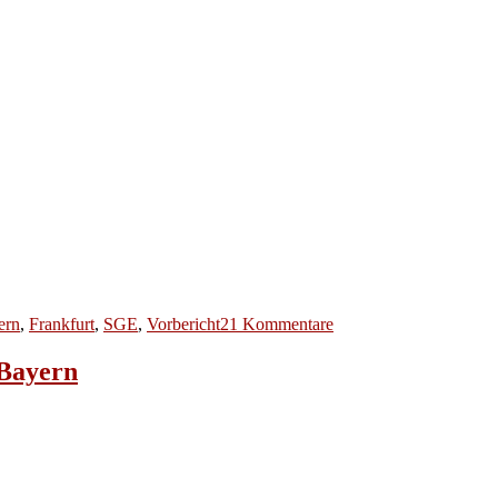
zu
ern
,
Frankfurt
,
SGE
,
Vorbericht
21 Kommentare
BL
2016/17
 Bayern
#24
FC
Bayern
–
Eintracht
Frankfurt