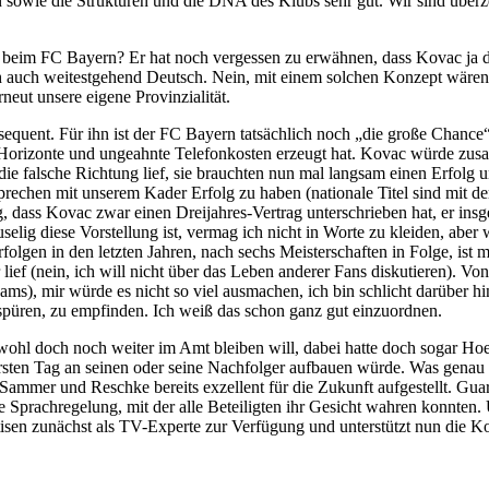
 sowie die Strukturen und die DNA des Klubs sehr gut. Wir sind überzeu
b beim FC Bayern? Er hat noch vergessen zu erwähnen, dass Kovac ja d
h auch weitestgehend Deutsch. Nein, mit einem solchen Konzept wären
neut unsere eigene Provinzialität.
equent. Für ihn ist der FC Bayern tatsächlich noch „die große Chance“
 Horizonte und ungeahnte Telefonkosten erzeugt hat. Kovac würde zusa
ie falsche Richtung lief, sie brauchten nun mal langsam einen Erfolg un
prechen mit unserem Kader Erfolg zu haben (nationale Titel sind mit de
dass Kovac zwar einen Dreijahres-Vertrag unterschrieben hat, er insgeh
gruselig diese Vorstellung ist, vermag ich nicht in Worte zu kleiden, ab
rfolgen in den letzten Jahren, nach sechs Meisterschaften in Folge, ist m
er lief (nein, ich will nicht über das Leben anderer Fans diskutieren).
ams), mir würde es nicht so viel ausmachen, ich bin schlicht darüber
u spüren, zu empfinden. Ich weiß das schon ganz gut einzuordnen.
 wohl doch noch weiter im Amt bleiben will, dabei hatte doch sogar H
rsten Tag an seinen oder seine Nachfolger aufbauen würde. Was genau h
ammer und Reschke bereits exzellent für die Zukunft aufgestellt. Guar
 Sprachregelung, mit der alle Beteiligten ihr Gesicht wahren konnten
pertisen zunächst als TV-Experte zur Verfügung und unterstützt nun die