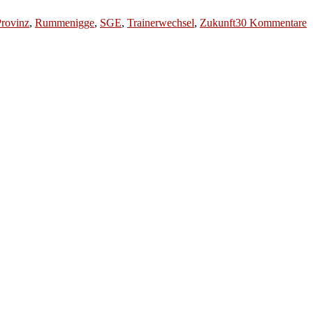
z
rovinz
,
Rummenigge
,
SGE
,
Trainerwechsel
,
Zukunft
30 Kommentare
F
H
K
o
R
i
d
V