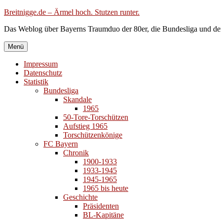
Zum
Breitnigge.de – Ärmel hoch. Stutzen runter.
Inhalt
Das Weblog über Bayerns Traumduo der 80er, die Bundesliga und de
springen
Menü
Impressum
Datenschutz
Statistik
Bundesliga
Skandale
1965
50-Tore-Torschützen
Aufstieg 1965
Torschützenkönige
FC Bayern
Chronik
1900-1933
1933-1945
1945-1965
1965 bis heute
Geschichte
Präsidenten
BL-Kapitäne