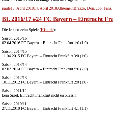
Autor
Veröffentlicht
Kategorien
Schlagwörter
paule
13. April 2018
14. April 2018
Allgemein
Brazzo
,
DonJupp
,
Fans
am
BL 2016/17 #24 FC Bayern – Eintracht Fr
Die letzten zehn Spiele (
Historie
):
Saison 2015/16
02.04.2016 FC Bayern – Eintracht Frankfurt 1:0 (1:0)
Saison 2014/15
11.04.2015 FC Bayern – Eintracht Frankfurt 3:0 (1:0)
Saison 2013/14
02.02.2014 FC Bayern – Eintracht Frankfurt 5:0 (2:0)
Saison 2012/13
10.11.2012 FC Bayern – Eintracht Frankfurt 2:0 (1:0)
Saison 2011/12
kein Spiel, Eintracht Frankfurt nicht erstklassig
Saison 2010/11
27.11.2010 FC Bayern – Eintracht Frankfurt 4:1 (1:1)