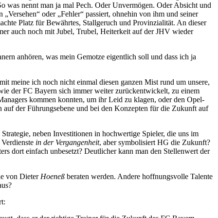
t. So was nennt man ja mal Pech. Oder Unvermögen. Oder Absicht und
 „Versehen“ oder „Fehler“ passiert, ohnehin von ihm und seiner
te Platz für Bewährtes, Stallgeruch und Provinzialität. An dieser
mer auch noch mit Jubel, Trubel, Heiterkeit auf der JHV wieder
nern anhören, was mein Gemotze eigentlich soll und dass ich ja
amit meine ich noch nicht einmal diesen ganzen Mist rund um unsere,
wie der FC Bayern sich immer weiter zurückentwickelt, zu einem
-Managers kommen konnten, um ihr Leid zu klagen, oder den Opel-
ein auf der Führungsebene und bei den Konzepten für die Zukunft auf
 Strategie, neben Investitionen in hochwertige Spieler, die uns im
e Verdienste
in der Vergangenheit
, aber symbolisiert HG die Zukunft?
ters dort einfach unbesetzt? Deutlicher kann man den Stellenwert der
die von Dieter
Hoeneß
beraten werden. Andere hoffnungsvolle Talente
aus?
t: