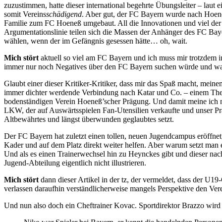
zuzustimmen, hatte dieser international begehrte Übungsleiter – la
somit Vereins
schädigend
. Aber gut, der FC Bayern wurde nach Hoeneß
Familie zum FC Hoeneß umgebaut. All die Innovationen und viel der M
Argumentationslinie teilen sich die Massen der Anhänger des FC Baye
wählen, wenn der im Gefängnis gesessen hätte… oh, wait.
Mich stört
aktuell so viel am FC Bayern und ich muss mir trotzdem i
immer nur noch Negatives über den FC Bayern suchen würde und was 
Glaubt einer dieser Kritiker-Kritiker, dass mir das Spaß macht, mei
immer dichter werdende Verbindung nach Katar und Co. – einem Them
bodenständigen Verein Hoeneß’scher Prägung. Und damit meine ich n
LKW, der auf Auswärtsspielen Fan-Utensilien verkaufte und unser Prä
Altbewährtes und längst überwunden geglaubtes setzt.
Der FC Bayern hat zuletzt einen tollen, neuen Jugendcampus eröffnet, a
Kader und auf dem Platz direkt weiter helfen. Aber warum setzt man
Und als es einen Trainerwechsel hin zu Heynckes gibt und dieser nach 
Jugend-Abteilung eigentlich nicht illustrieren.
Mich stört
dann dieser Artikel in der tz, der vermeldet, dass der U1
verlassen daraufhin verständlicherweise mangels Perspektive den Vere
Und nun also doch ein Cheftrainer Kovac. Sportdirektor Brazzo wird i