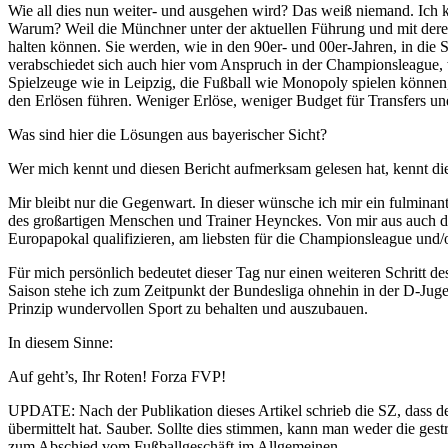
Wie all dies nun weiter- und ausgehen wird? Das weiß niemand. Ich könn
Warum? Weil die Münchner unter der aktuellen Führung und mit dere
halten können. Sie werden, wie in den 90er- und 00er-Jahren, in die 
verabschiedet sich auch hier vom Anspruch in der Championsleague, w
Spielzeuge wie in Leipzig, die Fußball wie Monopoly spielen können,
den Erlösen führen. Weniger Erlöse, weniger Budget für Transfers und
Was sind hier die Lösungen aus bayerischer Sicht?
Wer mich kennt und diesen Bericht aufmerksam gelesen hat, kennt di
Mir bleibt nur die Gegenwart. In dieser wünsche ich mir ein fulmin
des großartigen Menschen und Trainer Heynckes. Von mir aus auch das
Europapokal qualifizieren, am liebsten für die Championsleague und/
Für mich persönlich bedeutet dieser Tag nur einen weiteren Schritt 
Saison stehe ich zum Zeitpunkt der Bundesliga ohnehin in der D-Juge
Prinzip wundervollen Sport zu behalten und auszubauen.
In diesem Sinne:
Auf geht’s, Ihr Roten! Forza FVP!
UPDATE: Nach der Publikation dieses Artikel schrieb die SZ, dass 
übermittelt hat. Sauber. Sollte dies stimmen, kann man weder die ge
zum Abschied vom Fußballgeschäft im Allgemeinen.