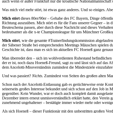
auch wenn er außer Frankfurt nur die kroatische Nationalmannschaft u
Was mich viel mehr stört, ist etwas ganz anderes. Und so einiges. Abe
Mich stört
dieses 80er/90er – Gehabe des FC Bayern, Dinge öffentli
Richtung auszuüben. Mich stört es für die Fans unserer Gegner – in di
Beuteschema passen, aber durch diese Nachricht und dieses Verhalten 
bedeutsamer als die x-te Championsleague für uns Münchner Großkop
Mich stört
, wie die gesamte #Trainerfindungskommission abgelaufen 
der Säbener Straße bei entsprechenden Meetings Mäuschen spielen dur
Geschichte ist, dass man es sich im aktuellen FC Hoeneß ganz genaus
Man überredet den – sich im wohlverdienten Ruhestand befindlichen
der er ist, noch dazu Hoeneß-Freund, sagt zu und lässt sich auf das 
dem Ancelotti-Missverständnis zumindest die Mindestziele einzufahre
Und was passiert?
Nichts
. Zumindest von Seiten des großen alten Ma
Schon nach der Ancelotti-Entlassung gab es gerüchteweise erste Kon
seinerseits großes Interesse bekundet und sich schon auf den Job i
gegenüber. Kein Wunder, war er doch auch komplett damit ausgelaste
Dezember intern erneut unmissverständlich erklärt hatte, den Verein
zunehmend ungehaltener – bestätigte immer wieder mehr oder wenige
Als sich Hoeneß – dieser Funktionär mit den unbestritten großen Ver