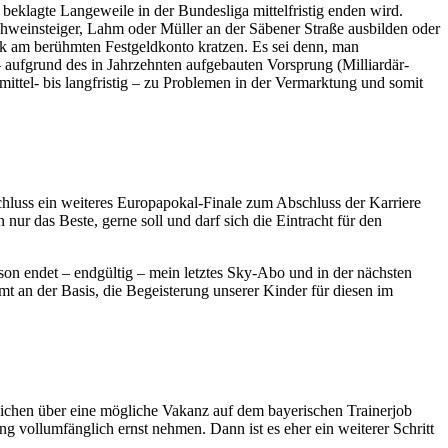
t beklagte Langeweile in der Bundesliga mittelfristig enden wird.
weinsteiger, Lahm oder Müller an der Säbener Straße ausbilden oder
ark am berühmten Festgeldkonto kratzen. Es sei denn, man
– aufgrund des in Jahrzehnten aufgebauten Vorsprung (Milliardär-
ittel- bis langfristig – zu Problemen in der Vermarktung und somit
chluss ein weiteres Europapokal-Finale zum Abschluss der Karriere
r das Beste, gerne soll und darf sich die Eintracht für den
son endet – endgültig – mein letztes Sky-Abo und in der nächsten
t an der Basis, die Begeisterung unserer Kinder für diesen im
chen über eine mögliche Vakanz auf dem bayerischen Trainerjob
 vollumfänglich ernst nehmen. Dann ist es eher ein weiterer Schritt