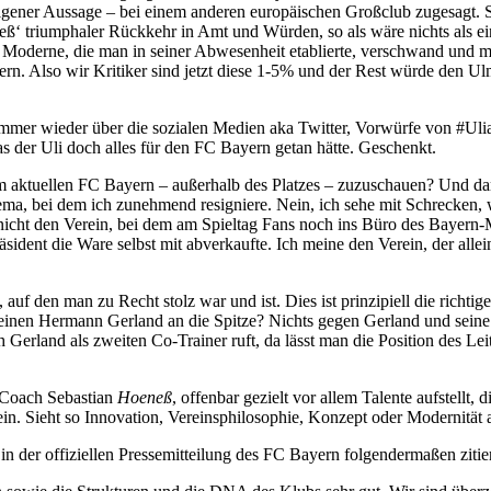
ut eigener Aussage – bei einem anderen europäischen Großclub zugesag
‘ triumphaler Rückkehr in Amt und Würden, so als wäre nichts als ein
oderne, die man in seiner Abwesenheit etablierte, verschwand und mach
rn. Also wir Kritiker sind jetzt diese 1-5% und der Rest würde den Ul
mmer wieder über die sozialen Medien aka Twitter, Vorwürfe von #Ulia
der Uli doch alles für den FC Bayern getan hätte. Geschenkt.
nem aktuellen FC Bayern – außerhalb des Platzes – zuzuschauen? Und d
a, bei dem ich zunehmend resigniere. Nein, ich sehe mit Schrecken, 
icht den Verein, bei dem am Spieltag Fans noch ins Büro des Bayern
sident die Ware selbst mit abverkaufte. Ich meine den Verein, der all
uf den man zu Recht stolz war und ist. Dies ist prinzipiell die richtige
 einen Hermann Gerland an die Spitze? Nichts gegen Gerland und sein
Gerland als zweiten Co-Trainer ruft, da lässt man die Position des Lei
9-Coach Sebastian
Hoeneß
, offenbar gezielt vor allem Talente aufstellt, 
in. Sieht so Innovation, Vereinsphilosophie, Konzept oder Modernität 
n der offiziellen Pressemitteilung des FC Bayern folgendermaßen zitier