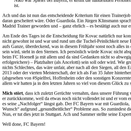
Niko war Spieler bei Bayern, er kennt die handelnden Personen
ist.
Ach und das ist nun das entscheidende Kriterium für einen Trainerjo
daran gescheitert wäre. Oder Guardiola. Ein Jürgen Klinsmann sprac
Madrid Trainer geworden und – ganz ehrlich – es bestätigt auch nur er
Am Ende des Tages ist die Entscheidung für Kovac natürlich nur kons
nicht gewohnt ist und war und rund um die Tuchel-Peinlichkeit neue
aufs Ganze, überdeckend, was in diesem Frühjahr sonst noch alles in d
sein wird, steht in den Sternen. Ich persönlich würde Kovac nicht abs
beim FC Hoeneß ja mit allem und da sind Gedanken nicht so abwegig, 
erfolgreichere) – Platzhalter (als Ancelotti) sein soll oder wird. Wie 
nichts Schlechtes, das wäre unfair, aber nach all den Siegen, all den E
2013 oder der vierten Meisterschaft, der ich als Fan 35 Jahre hinterh
(abgesehen von #Spielfrei, Hoffenheim oder den sonstigen Konzernte
allem wir hatten ja in den letzten Jahren so viel von diesem Glück z
Mich stört
, dass ich zuletzt Gerüchte vernahm, dass unsere Führung
er zurückkomme, weil da etwas noch nicht vollendet ist und er vom e
es seine „Nachfolger“ längst gab. Der FC Bayern war mit Guardiola, S
Wunsch“ aufgrund „gesundheitlicher“ Probleme aus. So zumindest die
Nun, er tut dies jetzt in Stuttgart. Ach und Sammer stellte seine Ex
Well done, FC Bayern!