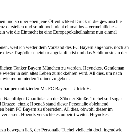
en und so über eben jene Öffentlichkeit Druck in die gewünschte
nz darstellen und somit noch nicht einmal ins – vermeintliche –
ein wie die Eintracht ist eine Europapokalteilnahme nun einmal
tionen, weil ich weder dem Vorstand des FC Bayern angehöre, noch an
e diese Tragödie scheinbar abgelaufen ist und das Schlimmste an der
efindlichen Tanker Bayern München zu werden. Heynckes, Gentleman
e wieder in sein altes Leben zurückkehren wird. All dies, um nach
en wie renommierten Trainer zu geben.
enbar personifizierten Mr. FC Bayern – Ulrich H.
 Nachfolger Guardiolas an der Säbener Straße. Tuchel soll sogar
 Brazzo, einzig Hoeneß stand dieser Personalie ablehnend
en beim FC Bayern zu überreden. All dies, obwohl dieser im
 verlassen. Hoeneß versuchte es unbeirrt weiter. Heynckes –
u bewegen ließ, der Personalie Tuchel vielleicht doch irgendwie