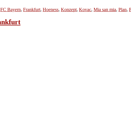
,
FC Bayern
,
Frankfurt
,
Hoeness
,
Konzept
,
Kovac
,
Mia san mia
,
Plan
,
P
ankfurt