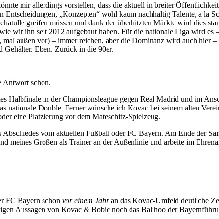
te mir allerdings vorstellen, dass die aktuell in breiter Öffentlichkei
n Entscheidungen, „Konzepten“ wohl kaum nachhaltig Talente, a la Sch
Schatulle greifen müssen und dank der überhitzten Märkte wird dies st
ie wir ihn seit 2012 aufgebaut haben. Für die nationale Liga wird es 
 mal außen vor) – immer reichen, aber die Dominanz wird auch hier – m
 Gehälter. Eben. Zurück in die 90er.
e Antwort schon.
antes Halbfinale in der Championsleague gegen Real Madrid und im Ans
 nationale Double. Ferner wünsche ich Kovac bei seinem alten Verein nu
oder eine Platzierung vor dem Mateschitz-Spielzeug.
des Abschiedes vom aktuellen Fußball oder FC Bayern. Am Ende der Sai
nd meines Großen als Trainer an der Außenlinie und arbeite im Ehrenam
der FC Bayern schon
vor einem Jahr
an das Kovac-Umfeld deutliche Zei
strigen Aussagen von Kovac & Bobic noch das Balihoo der Bayernführung