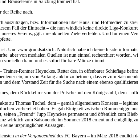
nd Brauseteams in Salzburg trainiert hat.
r der Reihe nach.
ch auszutragen, bzw. Informationen über Haus- und Hofmedien zu streu
esem Fall der Eintracht – die nun wirklich keine direkte Liga-Konkurre
unseres Vereins, ggf. ihre aktuellen Ziele verfehlen. Und für einen Ver
ferte.
ist. Und zwar grundsätzlich. Natürlich habe ich keine Insiderinforma
fte, aber von medialen Quellen ist nun einmal recherchiert worden, wi
o vorstellen kann und es sofort für bare Münze nimmt.
 – Trainer-Rentner Heynckes, Retter des, in offenbarer Schieflage b
Abenteuer ein, um von Anfang anklar zu betonen, dass er zum Saisonend
n und dem Vorstand Zeit für die Suche nach einem ebenso qualifiziert
nnes, dem Rückkehrer von der Pritsche auf den Königsstuhl, dem – off
takte zu Thomas Tuchel, dem – gemäß allgemeinem Konsens – legitimen
n München vorbereitet haben. Es gab Einigkeit zwischen Rummenigge und
t, seinen „Freund“ Jupp Heynckes permanent und öffentlich zum Bleib
 ganz wirklich zum Saisonende im Sommer 2018 erneut und endgültig zu
r seine ursprünglichen Aussagen.
diensten
in der Vergangenheit
des FC Bayern – im März 2018 endlich daz