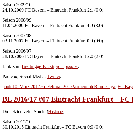
Saison 2009/10
24.10.2009 FC Bayern – Eintracht Frankfurt 2:1 (0:0)
Saison 2008/09
11.04.2009 FC Bayern – Eintracht Frankfurt 4:0 (3:0)
Saison 2007/08
03.11.2007 FC Bayern – Eintracht Frankfurt 0:0 (0:0)
Saison 2006/07
28.10.2006 FC Bayern – Eintracht Frankfurt 2:0 (2:0)
Link zum
Breitnigge-Kicktipp-Tippspiel
.
Paule @ Social-Media:
Twitter
.
Autor
Veröffentlicht
Kategorien
Schlagwörter
paule
10. März 2017
26. Februar 2017
Vorberichte
Bundesliga
,
FC Bay
am
BL 2016/17 #07 Eintracht Frankfurt – FC
Die letzten zehn Spiele (
Historie
):
Saison 2015/16
30.10.2015 Eintracht Frankfurt – FC Bayern 0:0 (0:0)