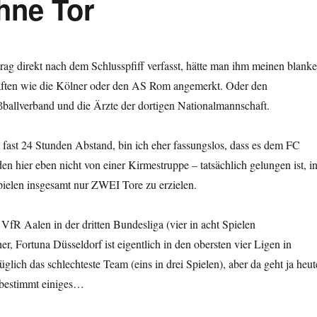
hne Tor
trag direkt nach dem Schlusspfiff verfasst, hätte man ihm meinen blank
ften wie die Kölner oder den AS Rom angemerkt. Oder den
ßballverband und die Ärzte der dortigen Nationalmannschaft.
t fast 24 Stunden Abstand, bin ich eher fassungslos, dass es dem FC
en hier eben nicht von einer Kirmestruppe – tatsächlich gelungen ist, i
elen insgesamt nur ZWEI Tore zu erzielen.
fR Aalen in der dritten Bundesliga (vier in acht Spielen
her, Fortuna Düsseldorf ist eigentlich in den obersten vier Ligen in
glich das schlechteste Team (eins in drei Spielen), aber da geht ja heut
 bestimmt einiges…