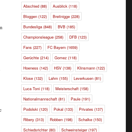
Abschied
(88)
Ausblick
(118)
Bloggen
(122)
Breitnigge
(228)
Bundesliga
(848)
BVB
(185)
en
Championsleague
(258)
DFB
(123)
Fans
(227)
FC Bayern
(1659)
Gerüchte
(214)
Gomez
(118)
Hoeness
(142)
HSV
(138)
Klinsmann
(122)
n
Klose
(132)
Lahm
(155)
Leverkusen
(81)
Luca Toni
(118)
Meisterschaft
(158)
Nationalmannschaft
(81)
Paule
(191)
Podolski
(120)
Pokal
(133)
Privates
(137)
e
Ribery
(313)
Robben
(198)
Schalke
(150)
Schiedsrichter
(80)
Schweinsteiger
(197)