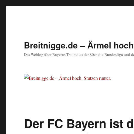
Breitnigge.de – Ärmel hoch.
Das Weblog über Bayerns Traumduo der 80er, die Bundesliga und d
Der FC Bayern ist d