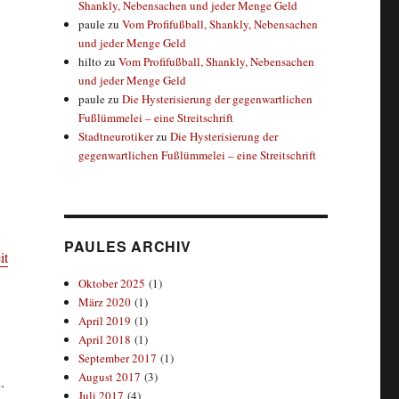
Shankly, Nebensachen und jeder Menge Geld
paule
zu
Vom Profifußball, Shankly, Nebensachen
und jeder Menge Geld
hilto
zu
Vom Profifußball, Shankly, Nebensachen
und jeder Menge Geld
paule
zu
Die Hysterisierung der gegenwartlichen
Fußlümmelei – eine Streitschrift
Stadtneurotiker
zu
Die Hysterisierung der
gegenwartlichen Fußlümmelei – eine Streitschrift
PAULES ARCHIV
it
Oktober 2025
(1)
März 2020
(1)
April 2019
(1)
April 2018
(1)
September 2017
(1)
August 2017
(3)
.
Juli 2017
(4)