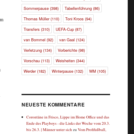
Sommerpause
(398)
Tabellenführung
(86)
Thomas Müller
(110)
Toni Kroos
(94)
em
Transfers
(310)
UEFA-Cup
(87)
van Bommel
(92)
van Gaal
(124)
Verletzung
(134)
Vorberichte
(98)
Vorschau
(113)
Weisheiten
(344)
u
Werder
(182)
Winterpause
(132)
WM
(105)
l
NEUESTE KOMMENTARE
Corontäne in Frisco, Lippe im Home Office und das
Ende des Playboys - die Links der Woche vom 20.3.
bis 26.3. | Männer unter sich
zu
Vom Profifußball,