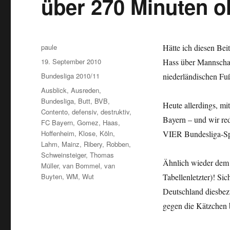
über 270 Minuten o
Autor
paule
Hätte ich diesen Bei
Veröffentlicht
19. September 2010
Hass über Mannscha
am
Kategorien
Bundesliga 2010/11
niederländischen Fu
Schlagwörter
Ausblick
,
Ausreden
,
Bundesliga
,
Butt
,
BVB
,
Heute allerdings, mi
Contento
,
defensiv
,
destruktiv
,
Bayern – und wir red
FC Bayern
,
Gomez
,
Haas
,
Hoffenheim
,
Klose
,
Köln
,
VIER Bundesliga-Spi
Lahm
,
Mainz
,
Ribery
,
Robben
,
Schweinsteiger
,
Thomas
Ähnlich wieder dem V
Müller
,
van Bommel
,
van
Buyten
,
WM
,
Wut
Tabellenletzter)! Sic
Deutschland diesbezü
gegen die Kätzchen