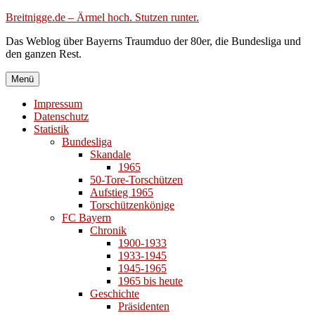
Zum
Breitnigge.de – Ärmel hoch. Stutzen runter.
Inhalt
Das Weblog über Bayerns Traumduo der 80er, die Bundesliga und
springen
den ganzen Rest.
Menü
Impressum
Datenschutz
Statistik
Bundesliga
Skandale
1965
50-Tore-Torschützen
Aufstieg 1965
Torschützenkönige
FC Bayern
Chronik
1900-1933
1933-1945
1945-1965
1965 bis heute
Geschichte
Präsidenten