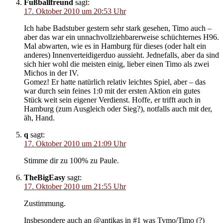
Fußballfreund
sagt:
17. Oktober 2010 um 20:53 Uhr
Ich habe Badstuber gestern sehr stark gesehen, Timo auch –
aber das war ein unnachvollziehbarerweise schüchternes H96.
Mal abwarten, wie es in Hamburg für dieses (oder halt ein
anderes) Innenverteidigerduo aussieht. Jednefalls, aber da sind
sich hier wohl die meisten einig, lieber einen Timo als zwei
Michos in der IV.
Gomez! Er hatte natürlich relativ leichtes Spiel, aber – das
war durch sein feines 1:0 mit der ersten Aktion ein gutes
Stück weit sein eigener Verdienst. Hoffe, er trifft auch in
Hamburg (zum Ausgleich oder Sieg?), notfalls auch mit der,
äh, Hand.
q
sagt:
17. Oktober 2010 um 21:09 Uhr
Stimme dir zu 100% zu Paule.
TheBigEasy
sagt:
17. Oktober 2010 um 21:55 Uhr
Zustimmung.
Insbesondere auch an @antikas in #1 was Tymo/Timo (?)