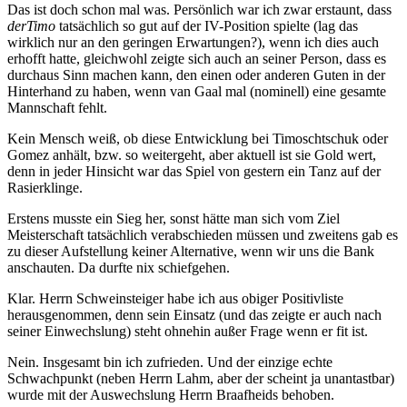
Das ist doch schon mal was. Persönlich war ich zwar erstaunt, dass
derTimo
tatsächlich so gut auf der IV-Position spielte (lag das
wirklich nur an den geringen Erwartungen?), wenn ich dies auch
erhofft hatte, gleichwohl zeigte sich auch an seiner Person, dass es
durchaus Sinn machen kann, den einen oder anderen Guten in der
Hinterhand zu haben, wenn van Gaal mal (nominell) eine gesamte
Mannschaft fehlt.
Kein Mensch weiß, ob diese Entwicklung bei Timoschtschuk oder
Gomez anhält, bzw. so weitergeht, aber aktuell ist sie Gold wert,
denn in jeder Hinsicht war das Spiel von gestern ein Tanz auf der
Rasierklinge.
Erstens musste ein Sieg her, sonst hätte man sich vom Ziel
Meisterschaft tatsächlich verabschieden müssen und zweitens gab es
zu dieser Aufstellung keiner Alternative, wenn wir uns die Bank
anschauten. Da durfte nix schiefgehen.
Klar. Herrn Schweinsteiger habe ich aus obiger Positivliste
herausgenommen, denn sein Einsatz (und das zeigte er auch nach
seiner Einwechslung) steht ohnehin außer Frage wenn er fit ist.
Nein. Insgesamt bin ich zufrieden. Und der einzige echte
Schwachpunkt (neben Herrn Lahm, aber der scheint ja unantastbar)
wurde mit der Auswechslung Herrn Braafheids behoben.