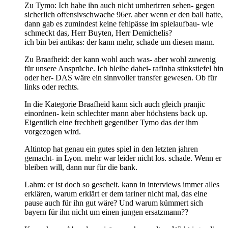
Zu Tymo: Ich habe ihn auch nicht umherirren sehen- gegen
sicherlich offensivschwache 96er. aber wenn er den ball hatte,
dann gab es zumindest keine fehlpässe im spielaufbau- wie
schmeckt das, Herr Buyten, Herr Demichelis?
ich bin bei antikas: der kann mehr, schade um diesen mann.
Zu Braafheid: der kann wohl auch was- aber wohl zuwenig
für unsere Ansprüche. Ich bleibe dabei- rafinha stinkstiefel hin
oder her- DAS wäre ein sinnvoller transfer gewesen. Ob für
links oder rechts.
In die Kategorie Braafheid kann sich auch gleich pranjic
einordnen- kein schlechter mann aber höchstens back up.
Eigentlich eine frechheit gegenüber Tymo das der ihm
vorgezogen wird.
Altintop hat genau ein gutes spiel in den letzten jahren
gemacht- in Lyon. mehr war leider nicht los. schade. Wenn er
bleiben will, dann nur für die bank.
Lahm: er ist doch so gescheit. kann in interviews immer alles
erklären, warum erklärt er dem tariner nicht mal, das eine
pause auch für ihn gut wäre? Und warum kümmert sich
bayern für ihn nicht um einen jungen ersatzmann??