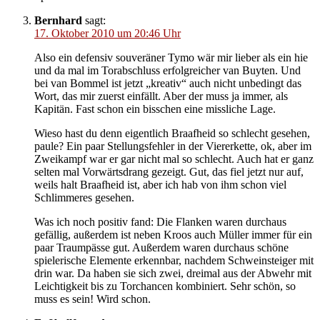
Bernhard
sagt:
17. Oktober 2010 um 20:46 Uhr
Also ein defensiv souveräner Tymo wär mir lieber als ein hie
und da mal im Torabschluss erfolgreicher van Buyten. Und
bei van Bommel ist jetzt „kreativ“ auch nicht unbedingt das
Wort, das mir zuerst einfällt. Aber der muss ja immer, als
Kapitän. Fast schon ein bisschen eine missliche Lage.
Wieso hast du denn eigentlich Braafheid so schlecht gesehen,
paule? Ein paar Stellungsfehler in der Viererkette, ok, aber im
Zweikampf war er gar nicht mal so schlecht. Auch hat er ganz
selten mal Vorwärtsdrang gezeigt. Gut, das fiel jetzt nur auf,
weils halt Braafheid ist, aber ich hab von ihm schon viel
Schlimmeres gesehen.
Was ich noch positiv fand: Die Flanken waren durchaus
gefällig, außerdem ist neben Kroos auch Müller immer für ein
paar Traumpässe gut. Außerdem waren durchaus schöne
spielerische Elemente erkennbar, nachdem Schweinsteiger mit
drin war. Da haben sie sich zwei, dreimal aus der Abwehr mit
Leichtigkeit bis zu Torchancen kombiniert. Sehr schön, so
muss es sein! Wird schon.