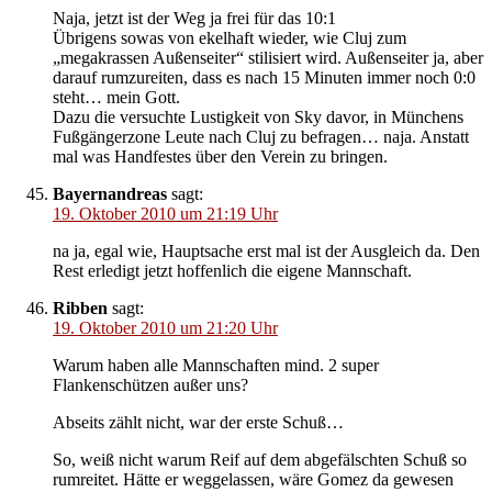
Naja, jetzt ist der Weg ja frei für das 10:1
Übrigens sowas von ekelhaft wieder, wie Cluj zum
„megakrassen Außenseiter“ stilisiert wird. Außenseiter ja, aber
darauf rumzureiten, dass es nach 15 Minuten immer noch 0:0
steht… mein Gott.
Dazu die versuchte Lustigkeit von Sky davor, in Münchens
Fußgängerzone Leute nach Cluj zu befragen… naja. Anstatt
mal was Handfestes über den Verein zu bringen.
Bayernandreas
sagt:
19. Oktober 2010 um 21:19 Uhr
na ja, egal wie, Hauptsache erst mal ist der Ausgleich da. Den
Rest erledigt jetzt hoffenlich die eigene Mannschaft.
Ribben
sagt:
19. Oktober 2010 um 21:20 Uhr
Warum haben alle Mannschaften mind. 2 super
Flankenschützen außer uns?
Abseits zählt nicht, war der erste Schuß…
So, weiß nicht warum Reif auf dem abgefälschten Schuß so
rumreitet. Hätte er weggelassen, wäre Gomez da gewesen