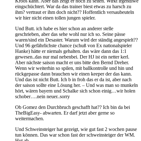
Kroos kann. Aber das zeigt er noch zu selten. Wirkt irgendiwe
eingschüchtert. War da das trainer biest etwas zu harsch zu
ihm? vertraut er ihm doch nicht?? Hoffentlich versaubeuteln
wir hier nicht einen tollen jungen spieler.
Und Butt. ich habe es hier schon an anderer stelle
geschrieben, aber das sehe wohl nur ich so. Seine pässe
waren/sind ein Desaster. Warum wird der ständig angespielt??
Und 96 gefährlichste chance (schuß von Ex nationalspieler
Hanke) hätte er niemals gehalten. das wäre dann das 1:1
gewesen..das nur mal nebenbei. Der HJ ist ein netter kerl.
Aber nächste saison macht er uns bitte den Bernd Dreher.
Wenn wir weiterhin so spilen, mit ballkontrolle und hin und
rückgepasse dann brauchen wir einen keeper der das kann.
Und das ist nicht Butt. Ich b in froh das er da ist, aber nach
der saison sollte eine Lösung her. – Und was man so munkeln
hört, wären bayern und Schalke sich schon einig…wir holen
schober….nein neuer..sorry
Ob Gomez den Durchbruch geschafft hat?? Ich bin da bei
TheBigEasy- abwarten. Er darf jetzt aber gerne so
weitermachen.
Und Schweinsteiger hat gezeigt, wie gut fast 2 wochen pause
tun können. Das war schon fast der schweinsteiger der WM.
Hut ab.