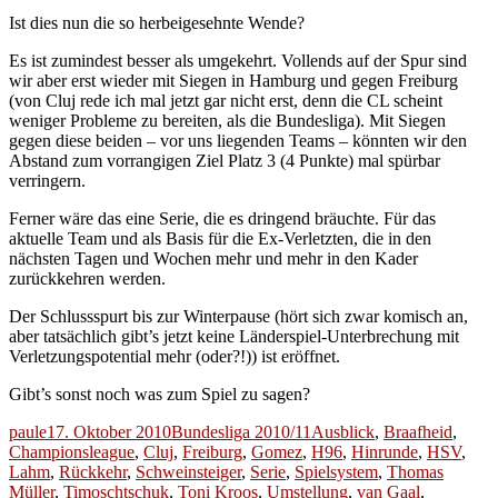
Ist dies nun die so herbeigesehnte Wende?
Es ist zumindest besser als umgekehrt. Vollends auf der Spur sind
wir aber erst wieder mit Siegen in Hamburg und gegen Freiburg
(von Cluj rede ich mal jetzt gar nicht erst, denn die CL scheint
weniger Probleme zu bereiten, als die Bundesliga). Mit Siegen
gegen diese beiden – vor uns liegenden Teams – könnten wir den
Abstand zum vorrangigen Ziel Platz 3 (4 Punkte) mal spürbar
verringern.
Ferner wäre das eine Serie, die es dringend bräuchte. Für das
aktuelle Team und als Basis für die Ex-Verletzten, die in den
nächsten Tagen und Wochen mehr und mehr in den Kader
zurückkehren werden.
Der Schlussspurt bis zur Winterpause (hört sich zwar komisch an,
aber tatsächlich gibt’s jetzt keine Länderspiel-Unterbrechung mit
Verletzungspotential mehr (oder?!)) ist eröffnet.
Gibt’s sonst noch was zum Spiel zu sagen?
Autor
Veröffentlicht
Kategorien
Schlagwörter
paule
17. Oktober 2010
Bundesliga 2010/11
Ausblick
,
Braafheid
,
am
Championsleague
,
Cluj
,
Freiburg
,
Gomez
,
H96
,
Hinrunde
,
HSV
,
Lahm
,
Rückkehr
,
Schweinsteiger
,
Serie
,
Spielsystem
,
Thomas
Müller
,
Timoschtschuk
,
Toni Kroos
,
Umstellung
,
van Gaal
,