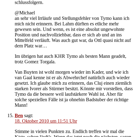
schlussfolgern.
@Michael
an sehr viel Irrläufe und Stellungsfehler von Tymo kann ich
mich nicht erinnern. Bei Lahm dürften es etliche mehr
gewesen sein. Und wenn, es ist eine absolut ungewohnte
Position und nachvollziehbar, dass er sich ab und an ins
Mittelfeld verläuft. Was auch gut war, da Ottl quasi nicht auf
dem Platz war…
Im übrigen hat auch KHR Tymo als besten Mann geadelt,
trotz Gomez Torgala.
Van Buyten ist wohl morgen wieder im Kader, und wie ich
van Gaal kenne ist er als Abwehrchef natürlich auch wieder
gesetzt. Ich glaube mich zu erinnern, das Cluj einen ziemlich
starken Ivorer als Stürmer besitzt. Könnte mir vorstellen, dass
Tymo da die bessere weil laufstärkere Wahl ist. Aber für
solche speziellen Fälle ist ja ohnehin Badstuber der richtige
Mann!
Ben
sagt:
18. Oktober 2010 um 11:51 Uhr
Stimme in vielen Punkten zu. Endlich treffen wir mal die
Kiste, schon läuft’s. Wenn das jetzt noch die nächsten, sagen