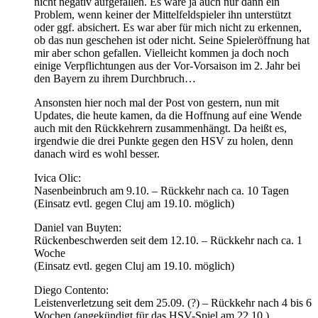
nicht negativ aufgefallen. Es wäre ja auch nur dann ein
Problem, wenn keiner der Mittelfeldspieler ihn unterstützt
oder ggf. absichert. Es war aber für mich nicht zu erkennen,
ob das nun geschehen ist oder nicht. Seine Spieleröffnung hat
mir aber schon gefallen. Vielleicht kommen ja doch noch
einige Verpflichtungen aus der Vor-Vorsaison im 2. Jahr bei
den Bayern zu ihrem Durchbruch…
Ansonsten hier noch mal der Post von gestern, nun mit
Updates, die heute kamen, da die Hoffnung auf eine Wende
auch mit den Rückkehrern zusammenhängt. Da heißt es,
irgendwie die drei Punkte gegen den HSV zu holen, denn
danach wird es wohl besser.
Ivica Olic:
Nasenbeinbruch am 9.10. – Rückkehr nach ca. 10 Tagen
(Einsatz evtl. gegen Cluj am 19.10. möglich)
Daniel van Buyten:
Rückenbeschwerden seit dem 12.10. – Rückkehr nach ca. 1
Woche
(Einsatz evtl. gegen Cluj am 19.10. möglich)
Diego Contento:
Leistenverletzung seit dem 25.09. (?) – Rückkehr nach 4 bis 6
Wochen (angekündigt für das HSV-Spiel am 22.10.)