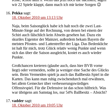
wir 22 Spiele klappt, dann mach ich mir keine Sorgen 😉
Pekka
sagt:
18. Oktober 2010 um 13:13 Uhr
Naja, beim Saisonglück habe ich halt noch die zwei Last-
Minute-Siege auf der Rechnung, von denen bei einem der
Schiri auch fälschlich kein Abseits gesehen hat. Dazu ein
skuriles Eigentor der Mainzer, außerdem bekam Bayern die
meisten Pfosten- und Lattentreffer der Liga. Das Bedenkliche
ist halt für mich, trotz Glück relativ wenig Punkte und wenn
sich das über die Saison ausgleicht, kostet es auch wieder
Punkte.
Großchancen kreieren (glaube auch, dass hier BVB vorne
liegt) oder vermeiden, sollte ja weniger eine Sache des Glücks
sein. Beim Vermeiden spielt ja auch das Ballbesitz-Spiel in die
Karten. Das kann man ruhig zwischendurch mal erwähnen,
bei allem Gemecker über verbesserungswürdiges
Offensivspiel. Für die Defensive ist das schon hilfreich. Was
war übrigens am Samstag los, nur 54% Ballbesitz – Absicht?
vadder
sagt:
18. Oktober 2010 um 19:05 Uhr