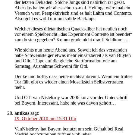
der letzten Dekaden. Solche Jungs sind natürlich rar gesät.
Aber das hatten wir alles schon x-mal. Heitinga wäre mal ein
Versuch wert. Perspektivisch sind es halt Lahm und Contento.
Also geht es wohl nur um solide Back-ups.
Welcher dieses diletantischen Quacksalber hat neulich noch
vor einem Spielbericht „das Experiment Contento ist beendet“
zum besten gegeben? Komm grade nicht drauf. Schlimm….
Wie siehts nun heute Abend aus. Soweit ich das verstanden
habe Schweinsteiger etwas mehr einsatzbereit als van Buyten
und Olic. Tippe auf die gleiche Startformation wie am
Samstag, Ausnahme Schweini für Ottl.
Denke und hoffe, dass heute nichts anbrennt. Wenn ein frühes
Tor fällt gibt es wieder einen Mosaikstein Selbstvertrauen
mehr.
Und OT: van Nistelrroy war 2006 kurz vor der Unterschrift
bei Bayern. Interessant, habe nie was davon gehört…
antikas
sagt:
19. Oktober 2010 um 15:31 Uhr
VanNistelroy hat Bayern benutzt um sein Gehalt bei Real
Madrid hochzutreiben trifft es wohl eher.