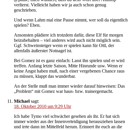
verlierst. Vielleicht haben wir ja auch schon genug
geschrieben.
Und wenn Lahm mal eine Pause nimmt, wer soll da eigentlich
spielen? Eben.
Ansonsten plädiere ich trotzdem dafür, diese Elf für morgen
beizubehalten – viel anderes wird auch nicht möglich sein.
Ggf. Schweinsteiger wenn er spielen kann für Ottl, der
allenfalls äußerster Notnagel ist.
Bei Gomez ist es ganz einfach: Lasst ihn spielen und er wird
treffen. Anfang letzte Saison, Mitte Hinrunde usw. Wenn er
keine Angst haben muß, nach einer vergebenen Chance raus
zu müssen, klappt das wunderbar.
An der Stelle muß man immer wieder darauf hinweisen: Das
„Problem“ mit Gomez war haus- bzw. trainergemacht.
Michael
sagt:
18. Oktober 2010 um 9:29 Uhr
Ich habe Tymo viel schwächer gesehen als ihr. Er hat sich
immer wieder aus der Innenverteidigung herausziehen lassen
und irrte dann im Mittelfeld herum. Erinnert ihr euch an die