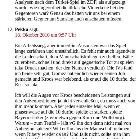
Analysen nach dem Türkei-Spiel im ZDF, als aufgezeigt
wurde, wie ungeordnet die türkische Viererkette bei den
Gegentoren war? Genau das hätten wir uns bei einem
stärkeren Gegner am Samstag auch anschauen müssen.
Pekka
sagt:
18. Oktober 2010 um 9:57 Uhr
Ein Arbeitssieg, aber immerhin. Ansonsten war das Spiel
lange zerfahren und umständlich. Es fehlt mir auch irgendwie
die Leidenschaft, dem Mannschaftskollegen zu helfen, Bälle
zu erobern, schnell und direkt auf gegnerische Tor zu spielen
(aka Druck machen, der den Namen verdient). Die IVs fand
ich beide sehr gut, Gomez hat endlich wieder seinen Job
gemacht und Kroos war belebend, als er auf die 10 durfte, der
Rest so lala.
Ich will die Augen vor Kroos bescheidenen Leistungen auf
den Außenpositionen ja nicht verschließen, da muss auch von
ihm mehr kommen. Aber jedes einzelne Mal, wenn er
phasenweise auf die 10 durfte, spielte er stärker, spielte
Bayern stärker (zuvor etwa gegen Rom und Wolfsburg).
Warum – zum Teufel – läßt vG ihn dort denn nicht mal von
Anbeginn spielen? Will er ihn aus der Mannschaft nehmen,
wenn Ribery wieder da ist? Und falls nicht, sollte man ihm