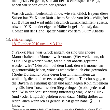
nicht jetzt Zeit geben, sich auf der 10 einzuspielen? Naja,
haben wir schon oft drüber geredet.
Was ich zudem bedenklich finde, wie viel Glück Bayern diese
Saison hat. Ya Konan läuft – beim Stande von 0:0 – völlig frei
auf Butt zu und wird mMn fälschlich zurückgepfiffen (abseits,
obwohl YaKo in der eigenen Hälfte losgelaufen ist), dazu
Gomez mit der Hand, später Müller vor dem 3:0 im Abseits.
chicken
sagt:
18. Oktober 2010 um 11:13 Uhr
@Pekka: Naja, was Glück angeht, da sind uns andere
Mannschaften im Moment weit voraus. (Wer weiß denn, ob
es ein Tor geworden wäre, wenn nicht abseits gepfiffen
worden wäre? Obwohl – bei dem Lauf, den wir momentan
gegentormäßig haben, wäre es wahrscheinlich eins geworden.
) Siehe Dortmund (ohne deren Leistung schmälern zu
wollen!!), die mit dem ersten abgefälschten Torschuss gegen
die Bayern in Führung gehen und auch gegen Köln mit einem
abgefälschten Torschuss den Sieg erringen (wobei jedes mal
der TW in der Schussrichtung unterwegs war). Aber Glück
(und / oder Unglück) gehören eben dazu. Müßig drüber zu
reden, auch wenn ich es gerade selbst getan habe 😉 … I
know …
Zustimmen muss ich allerdings, was das Spielen ohne Ball