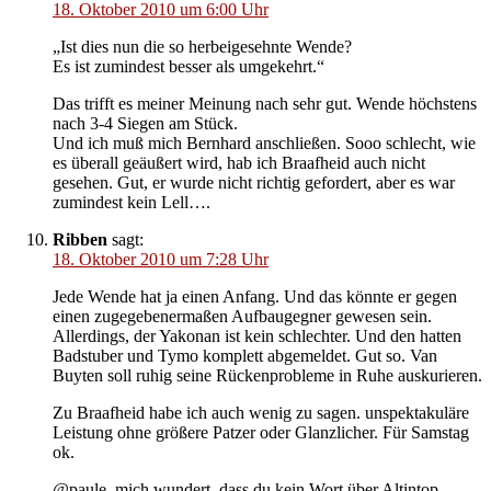
18. Oktober 2010 um 6:00 Uhr
„Ist dies nun die so herbeigesehnte Wende?
Es ist zumindest besser als umgekehrt.“
Das trifft es meiner Meinung nach sehr gut. Wende höchstens
nach 3-4 Siegen am Stück.
Und ich muß mich Bernhard anschließen. Sooo schlecht, wie
es überall geäußert wird, hab ich Braafheid auch nicht
gesehen. Gut, er wurde nicht richtig gefordert, aber es war
zumindest kein Lell….
Ribben
sagt:
18. Oktober 2010 um 7:28 Uhr
Jede Wende hat ja einen Anfang. Und das könnte er gegen
einen zugegebenermaßen Aufbaugegner gewesen sein.
Allerdings, der Yakonan ist kein schlechter. Und den hatten
Badstuber und Tymo komplett abgemeldet. Gut so. Van
Buyten soll ruhig seine Rückenprobleme in Ruhe auskurieren.
Zu Braafheid habe ich auch wenig zu sagen. unspektakuläre
Leistung ohne größere Patzer oder Glanzlicher. Für Samstag
ok.
@paule, mich wundert, dass du kein Wort über Altintop