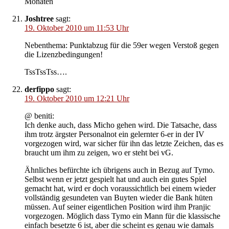
Monaten
Joshtree
sagt:
19. Oktober 2010 um 11:53 Uhr
Nebenthema: Punktabzug für die 59er wegen Verstoß gegen
die Lizenzbedingungen!
TssTssTss….
derfippo
sagt:
19. Oktober 2010 um 12:21 Uhr
@ beniti:
Ich denke auch, dass Micho gehen wird. Die Tatsache, dass
ihm trotz ärgster Personalnot ein gelernter 6-er in der IV
vorgezogen wird, war sicher für ihn das letzte Zeichen, das es
braucht um ihm zu zeigen, wo er steht bei vG.
Ähnliches befürchte ich übrigens auch in Bezug auf Tymo.
Selbst wenn er jetzt gespielt hat und auch ein gutes Spiel
gemacht hat, wird er doch voraussichtlich bei einem wieder
vollständig gesundeten van Buyten wieder die Bank hüten
müssen. Auf seiner eigentlichen Position wird ihm Pranjic
vorgezogen. Möglich dass Tymo ein Mann für die klassische
einfach besetzte 6 ist, aber die scheint es genau wie damals