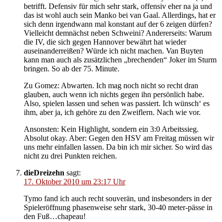
betrifft. Defensiv für mich sehr stark, offensiv eher na ja und
das ist wohl auch sein Manko bei van Gaal. Allerdings, hat er
sich denn irgendwann mal konstant auf der 6 zeigen dürfen?
Vielleicht demnächst neben Schweini? Andererseits: Warum
die IV, die sich gegen Hannover bewährt hat wieder
auseinanderreißen? Würde ich nicht machen. Van Buyten
kann man auch als zusätzlichen „brechenden“ Joker im Sturm
bringen. So ab der 75. Minute.
Zu Gomez: Abwarten. Ich mag noch nicht so recht dran
glauben, auch wenn ich nichts gegen ihn persönlich habe.
Also, spielen lassen und sehen was passiert. Ich wünsch‘ es
ihm, aber ja, ich gehöre zu den Zweiflern. Nach wie vor.
Ansonsten: Kein Highlight, sondern ein 3:0 Arbeitssieg.
Absolut okay. Aber: Gegen den HSV am Freitag müssen wir
uns mehr einfallen lassen. Da bin ich mir sicher. So wird das
nicht zu drei Punkten reichen.
dieDreizehn
sagt:
17. Oktober 2010 um 23:17 Uhr
Tymo fand ich auch recht souverän, und insbesonders in der
Spieleröffnung phasenweise sehr stark, 30-40 meter-pässe in
den Fuß…chapeau!