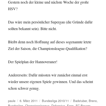
Gestern noch der kleine und nächste Woche der große
HSV?
Das wäre mein persönlicher Supergau (die Gründe dafür
sollten bekannt sein). Bitte nicht.
Bleibt denn noch Hoffnung auf dieses sogenannte letzte
Ziel der Saison, die Championsleague-Qualifikation?
Der Spielplan der Hannoveraner!
Andererseits: Dafür müssten wir zunächst einmal erst
wieder unsere eigenen Spiele gewinnen. Und das scheint
schon schwer genug.
Autor
Veröffentlicht
Kategorien
Schlagwörter
paule
6. März 2011
Bundesliga 2010/11
Badstuber
,
Breno
,
am
Bundesliga
,
Championsleague
,
Defensive
,
Fans
,
FC Bayern
,