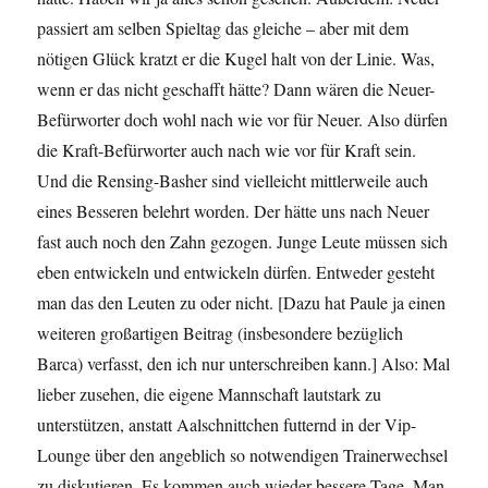
passiert am selben Spieltag das gleiche – aber mit dem
nötigen Glück kratzt er die Kugel halt von der Linie. Was,
wenn er das nicht geschafft hätte? Dann wären die Neuer-
Befürworter doch wohl nach wie vor für Neuer. Also dürfen
die Kraft-Befürworter auch nach wie vor für Kraft sein.
Und die Rensing-Basher sind vielleicht mittlerweile auch
eines Besseren belehrt worden. Der hätte uns nach Neuer
fast auch noch den Zahn gezogen. Junge Leute müssen sich
eben entwickeln und entwickeln dürfen. Entweder gesteht
man das den Leuten zu oder nicht. [Dazu hat Paule ja einen
weiteren großartigen Beitrag (insbesondere bezüglich
Barca) verfasst, den ich nur unterschreiben kann.] Also: Mal
lieber zusehen, die eigene Mannschaft lautstark zu
unterstützen, anstatt Aalschnittchen futternd in der Vip-
Lounge über den angeblich so notwendigen Trainerwechsel
zu diskutieren. Es kommen auch wieder bessere Tage. Man