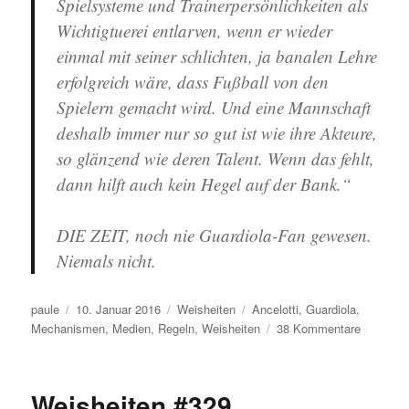
Spielsysteme und Trainerpersönlichkeiten als
Wichtigtuerei entlarven, wenn er wieder
einmal mit seiner schlichten, ja banalen Lehre
erfolgreich wäre, dass Fußball von den
Spielern gemacht wird. Und eine Mannschaft
deshalb immer nur so gut ist wie ihre Akteure,
so glänzend wie deren Talent. Wenn das fehlt,
dann hilft auch kein Hegel auf der Bank.“
DIE ZEIT, noch nie Guardiola-Fan gewesen.
Niemals nicht.
Autor
Veröffentlicht
Kategorien
Schlagwörter
paule
10. Januar 2016
Weisheiten
Ancelotti
,
Guardiola
,
am
zu
Mechanismen
,
Medien
,
Regeln
,
Weisheiten
38 Kommentare
Weisheit
#330
Weisheiten #329