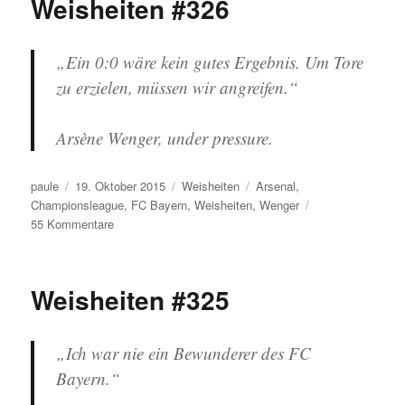
Weisheiten #326
„Ein 0:0 wäre kein gutes Ergebnis. Um Tore
zu erzielen, müssen wir angreifen.“
Arsène Wenger, under pressure.
Autor
Veröffentlicht
Kategorien
Schlagwörter
paule
19. Oktober 2015
Weisheiten
Arsenal
,
am
Championsleague
,
FC Bayern
,
Weisheiten
,
Wenger
zu
55 Kommentare
Weisheiten
#326
Weisheiten #325
„Ich war nie ein Bewunderer des FC
Bayern.“