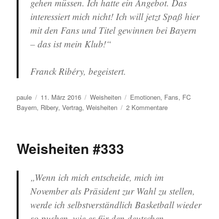
gehen müssen. Ich hatte ein Angebot. Das
interessiert mich nicht! Ich will jetzt Spaß hier
mit den Fans und Titel gewinnen bei Bayern
– das ist mein Klub!“
Franck Ribéry, begeistert.
Autor
Veröffentlicht
Kategorien
Schlagwörter
paule
11. März 2016
Weisheiten
Emotionen
,
Fans
,
FC
am
zu
Bayern
,
Ribery
,
Vertrag
,
Weisheiten
2 Kommentare
Weisheiten
#334
Weisheiten #333
„Wenn ich mich entscheide, mich im
November als Präsident zur Wahl zu stellen,
werde ich selbstverständlich Basketball wieder
so pushen, wie es für den deutschen