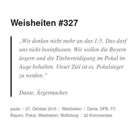
Weisheiten
#329
Weisheiten #327
„Wir denken nicht mehr an das 1:5. Das darf
uns nicht beeinflussen. Wir wollen die Bayern
ärgern und die Titelverteidigung im Pokal im
Auge behalten. Unser Ziel ist es, Pokalsieger
zu werden.“
Dante, Ärgermacher.
Autor
Veröffentlicht
Kategorien
Schlagwörter
paule
27. Oktober 2015
Weisheiten
Dante
,
DFB
,
FC
am
zu
Bayern
,
Pokal
,
Weisheiten
,
Wolfsburg
22 Kommentare
Weisheiten
#327