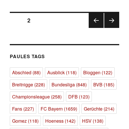
#324
Seitennummerierung
SEITE
2
VOR
NÄC
der
HERI
HSTE
GE
SEIT
Beiträge
SEIT
E
E
PAULES TAGS
Abschied
(88)
Ausblick
(118)
Bloggen
(122)
Breitnigge
(228)
Bundesliga
(848)
BVB
(185)
Championsleague
(258)
DFB
(123)
Fans
(227)
FC Bayern
(1659)
Gerüchte
(214)
Gomez
(118)
Hoeness
(142)
HSV
(138)