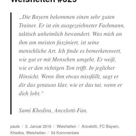
„Die Bayern bekommen einen sehr guten
Trainer. Er ist ein ausgezeichneter Fachmann,
taktisch unheimlich bewandert. Was mich an
ihm am meisten fasziniert, ist seine
menschliche Art. Ich finde es bemerkenswert,
wie gut er mit Menschen umgeht. Er weiß,
wie er den richtigen Ton trifft. In jeglicher
Hinsicht. Wenn ihm etwas missfällt, sagt er
dir das genauso klar, wie er das tut, wenn er
dich lobt.“
Sami Khedira, Ancelotti-Fan.
Autor
Veröffentlicht
Kategorien
Schlagwörter
paule
3. Januar 2016
Weisheiten
Ancelotti
,
FC Bayern
,
am
zu
Khedira
,
Weisheiten
54 Kommentare