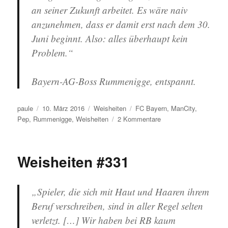
an seiner Zukunft arbeitet. Es wäre naiv
anzunehmen, dass er damit erst nach dem 30.
Juni beginnt. Also: alles überhaupt kein
Problem.“
Bayern-AG-Boss Rummenigge, entspannt.
Autor
Veröffentlicht
Kategorien
Schlagwörter
paule
10. März 2016
Weisheiten
FC Bayern
,
ManCity
,
am
zu
Pep
,
Rummenigge
,
Weisheiten
2 Kommentare
Weisheiten
#332
Weisheiten #331
„Spieler, die sich mit Haut und Haaren ihrem
Beruf verschreiben, sind in aller Regel selten
verletzt. […] Wir haben bei RB kaum