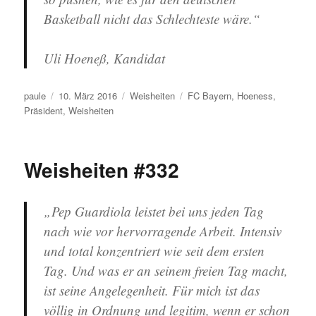
Basketball nicht das Schlechteste wäre.“
Uli Hoeneß, Kandidat
Autor
Veröffentlicht
Kategorien
Schlagwörter
paule
10. März 2016
Weisheiten
FC Bayern
,
Hoeness
,
am
Präsident
,
Weisheiten
Weisheiten #332
„Pep Guardiola leistet bei uns jeden Tag
nach wie vor hervorragende Arbeit. Intensiv
und total konzentriert wie seit dem ersten
Tag. Und was er an seinem freien Tag macht,
ist seine Angelegenheit. Für mich ist das
völlig in Ordnung und legitim, wenn er schon