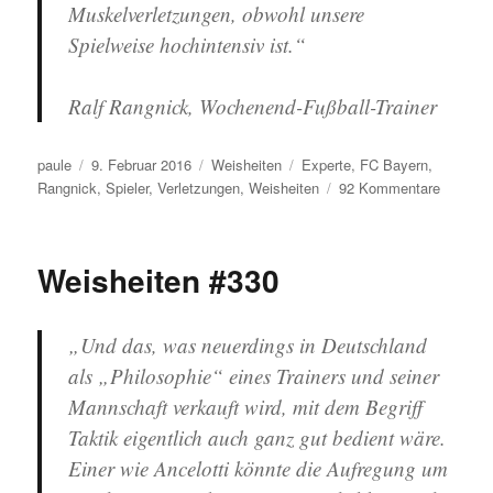
Muskelverletzungen, obwohl unsere
Spielweise hochintensiv ist.“
Ralf Rangnick, Wochenend-Fußball-Trainer
Autor
Veröffentlicht
Kategorien
Schlagwörter
paule
9. Februar 2016
Weisheiten
Experte
,
FC Bayern
,
am
zu
Rangnick
,
Spieler
,
Verletzungen
,
Weisheiten
92 Kommentare
Weishei
#331
Weisheiten #330
„Und das, was neuerdings in Deutschland
als „Philosophie“ eines Trainers und seiner
Mannschaft verkauft wird, mit dem Begriff
Taktik eigentlich auch ganz gut bedient wäre.
Einer wie Ancelotti könnte die Aufregung um