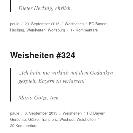
Dieter Hecking, ehrlich.
Autor
Veröffentlicht
Kategorien
Schlagwörter
paule
20. September 2015
Weisheiten
FC Bayern
,
am
zu
Hecking
,
Weisheiten
,
Wolfsburg
17 Kommentare
Weisheiten
#325
Weisheiten #324
„Ich habe nie wirklich mit dem Gedanken
gespielt, Bayern zu verlassen.“
Mario Götze, treu
Autor
Veröffentlicht
Kategorien
Schlagwörter
paule
6. September 2015
Weisheiten
FC Bayern
,
am
Gerüchte
,
Götze
,
Transfers
,
Wechsel
,
Weisheiten
zu
20 Kommentare
Weisheiten