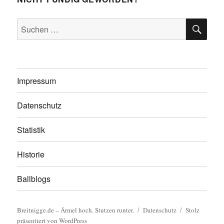
SU
Suchen
nach:
Impressum
Datenschutz
Statistik
Historie
Ballblogs
Breitnigge.de – Ärmel hoch. Stutzen runter.
Datenschutz
Stolz
präsentiert von WordPress