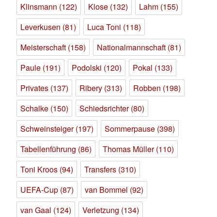
Klinsmann
(122)
Klose
(132)
Lahm
(155)
Leverkusen
(81)
Luca Toni
(118)
Meisterschaft
(158)
Nationalmannschaft
(81)
Paule
(191)
Podolski
(120)
Pokal
(133)
Privates
(137)
Ribery
(313)
Robben
(198)
Schalke
(150)
Schiedsrichter
(80)
Schweinsteiger
(197)
Sommerpause
(398)
Tabellenführung
(86)
Thomas Müller
(110)
Toni Kroos
(94)
Transfers
(310)
UEFA-Cup
(87)
van Bommel
(92)
van Gaal
(124)
Verletzung
(134)