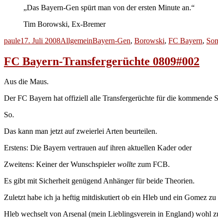
„Das Bayern-Gen spürt man von der ersten Minute an.“
Tim Borowski, Ex-Bremer
Autor
Veröffentlicht
Kategorien
Schlagwörter
paule
17. Juli 2008
Allgemein
Bayern-Gen
,
Borowski
,
FC Bayern
,
So
am
FC Bayern-Transfergerüchte 0809#002
Aus die Maus.
Der FC Bayern hat offiziell alle Transfergerüchte für die kommende 
So.
Das kann man jetzt auf zweierlei Arten beurteilen.
Erstens: Die Bayern vertrauen auf ihren aktuellen Kader oder
Zweitens: Keiner der Wunschspieler
wollte
zum FCB.
Es gibt mit Sicherheit genügend Anhänger für beide Theorien.
Zuletzt habe ich ja heftig mitdiskutiert ob ein Hleb und ein Gomez zu
Hleb wechselt von Arsenal (mein Lieblingsverein in England) wohl z