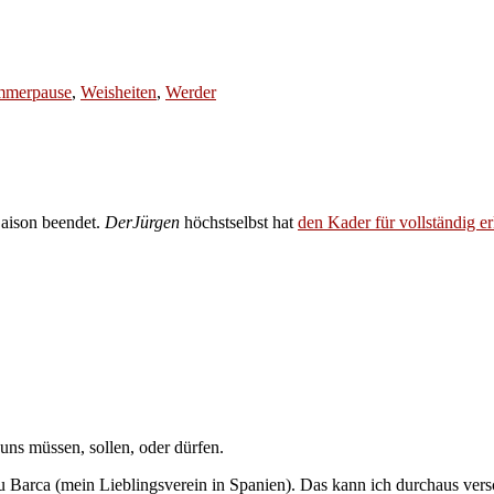
mmerpause
,
Weisheiten
,
Werder
Saison beendet.
DerJürgen
höchstselbst hat
den Kader für vollständig er
 uns müssen, sollen, oder dürfen.
u Barca (mein Lieblingsverein in Spanien). Das kann ich durchaus ver