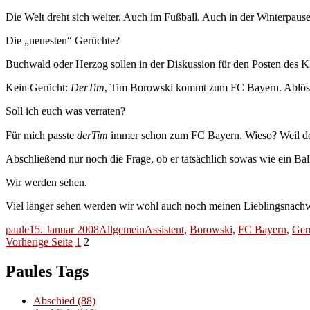
Die Welt dreht sich weiter. Auch im Fußball. Auch in der Winterpause
Die „neuesten“ Gerüchte?
Buchwald oder Herzog sollen in der Diskussion für den Posten des K
Kein Gerücht:
DerTim
, Tim Borowski kommt zum FC Bayern. Ablöse
Soll ich euch was verraten?
Für mich passte
derTim
immer schon zum FC Bayern. Wieso? Weil d
Abschließend nur noch die Frage, ob er tatsächlich sowas wie ein Ba
Wir werden sehen.
Viel länger sehen werden wir wohl auch noch meinen Lieblingsnach
Autor
Veröffentlicht
Kategorien
Schlagwörter
paule
15. Januar 2008
Allgemein
Assistent
,
Borowski
,
FC Bayern
,
Ger
Seitennummerierung
am
Seite
Seite
Vorherige Seite
1
2
der
Paules Tags
Beiträge
Abschied
(88)