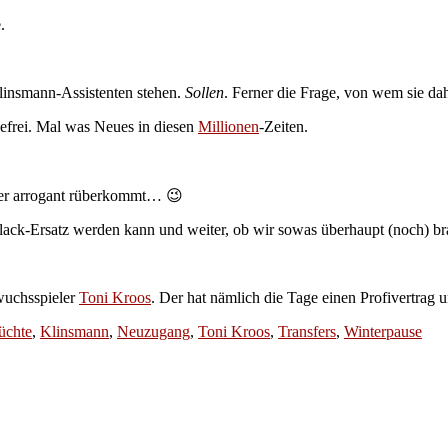
.
linsmann-Assistenten stehen.
Sollen
. Ferner die Frage, von wem sie d
frei. Mal was Neues in diesen
Millionen
-Zeiten.
er arrogant rüberkommt… 😉
llack-Ersatz werden kann und weiter, ob wir sowas überhaupt (noch) b
wuchsspieler
Toni Kroos
. Der hat nämlich die Tage einen Profivertrag u
üchte
,
Klinsmann
,
Neuzugang
,
Toni Kroos
,
Transfers
,
Winterpause