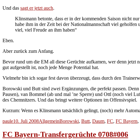
Und das
sagt er jetzt auch
.
Klinsmann betonte, dass er in der kommenden Saison nicht nur
habe ihm in der Zeit bei der Nationalmannschaft viel geholfen 
viel, viel Freude an ihm haben“
Eben.
Aber zurück zum Anfang.
Bevor rund um die EM all diese Gerüchte aufkamen, wer denn jetzt 
gut aufgestellt ist, noch jede Menge Potential hat.
Vielmehr bin ich sogar fest davon überzeugt, dass durch den Trainer
Borowski und Butt sind zwei Ergänzungen, die perfekt passen. Denn 
Pausen), van Bommel (ab und mal ’ne Sperre) und Ottl (noch viel Luf
des Chemnitzers. Und das bringt weitere Optionen im Offensivspiel.
Kurzum: Wenn es Klinsmann tatsächlich gelingt, (noch) mehr Automa
Autor
Veröffentlicht
Kategorien
Schlagwörter
paule
10. Juli 2008
Allgemein
Borowski
,
Butt
,
Daum
,
FC
,
FC Bayern
,
am
FC Bayern-Transfergerüchte 0708#006