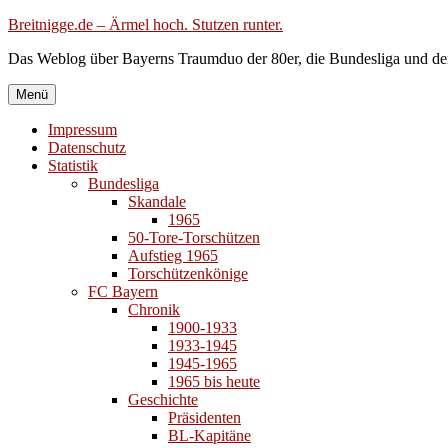
Zum
Breitnigge.de – Ärmel hoch. Stutzen runter.
Inhalt
Das Weblog über Bayerns Traumduo der 80er, die Bundesliga und de
springen
Menü
Impressum
Datenschutz
Statistik
Bundesliga
Skandale
1965
50-Tore-Torschützen
Aufstieg 1965
Torschützenkönige
FC Bayern
Chronik
1900-1933
1933-1945
1945-1965
1965 bis heute
Geschichte
Präsidenten
BL-Kapitäne