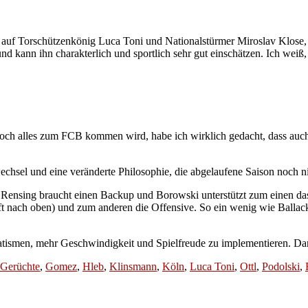
 auf Torschützenkönig Luca Toni und Nationalstürmer Miroslav Klose, 
und kann ihn charakterlich und sportlich sehr gut einschätzen. Ich we
noch alles zum FCB kommen wird, habe ich wirklich gedacht, dass auch
wechsel und eine veränderte Philosophie, die abgelaufene Saison noch 
Rensing braucht einen Backup und Borowski unterstützt zum einen das 
t nach oben) und zum anderen die Offensive. So ein wenig wie Ballack. 
tismen, mehr Geschwindigkeit und Spielfreude zu implementieren. Dann
Gerüchte
,
Gomez
,
Hleb
,
Klinsmann
,
Köln
,
Luca Toni
,
Ottl
,
Podolski
,