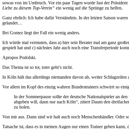
sowas von im Umbruch. Vor ein paar Tagen wurde fast der Präsident g
Liebe zu diesem Top-Verein“
ein wenig auf die Sprünge zu helfen.
Ganz ehrlich: Ich habe dafür Verständnis. In der letzten Saison ware
gelandet…
Bei Gomez liegt der Fall ein wenig anders.
Ich würde mal vermuten, dass a) hier sein Berater mal am ganz großen
gespielt hat und c) nächstes Jahr auch noch eine Transferperiode ko
Apropos Podolski.
Das Thema ist so tot, toter geht’s nicht.
In Köln hält das allerdings niemanden davon ab, weiter Schlagzeilen 
Vor allem im Kopf des einzig wahren Bundestrainers schwirrt so ei
In der Sommerpause sollte der deutsche Nationalspieler an d
abgeben will, dann nur nach Köln“, zitiert Daum den dreifach
zu holen.
Von mir aus. Dann sind wir halt auch noch Menschenhändler. Oder so
Tatsache ist, dass es in meinen Augen nur einen Trainer geben kann, 