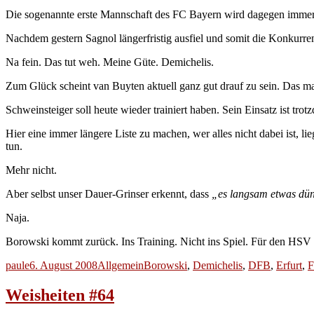
Die sogenannte erste Mannschaft des FC Bayern wird dagegen immer 
Nachdem gestern Sagnol längerfristig ausfiel und somit die Konkurrenz
Na fein. Das tut weh. Meine Güte. Demichelis.
Zum Glück scheint van Buyten aktuell ganz gut drauf zu sein. Das m
Schweinsteiger soll heute wieder trainiert haben. Sein Einsatz ist trot
Hier eine immer längere Liste zu machen, wer alles nicht dabei ist, 
tun.
Mehr nicht.
Aber selbst unser Dauer-Grinser erkennt, dass
„es langsam etwas dü
Naja.
Borowski kommt zurück. Ins Training. Nicht ins Spiel. Für den HSV 
Autor
Veröffentlicht
Kategorien
Schlagwörter
paule
6. August 2008
Allgemein
Borowski
,
Demichelis
,
DFB
,
Erfurt
,
F
am
Weisheiten #64