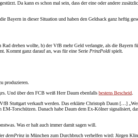
estürzt. Da kann es schon mal sein, dass der eine oder andere zusätzl
n die Bayern in dieser Situation und haben den Geldsack ganz heftig ge
 Rad drehen wollte, b) der VfB mehr Geld verlangte, als die Bayern für
mmt. Kommt ganz darauf an, was für eine Serie
PrinzPoldi
spielt.
zu produzieren.
niges. Und über den FCB weiß Herr Daum ebenfalls
bestens Bescheid
.
en VfB Stuttgart verkauft werden. Das erklärte Christoph Daum […] „
en EM-Torschützen. Danach habe Daum dem Ex-Kölner signalisiert, das
nstwas. Was er halt auch immer damit sagen will.
der
demPrinz
in München zum Durchbruch verhelfen wird: Jürgen Kli