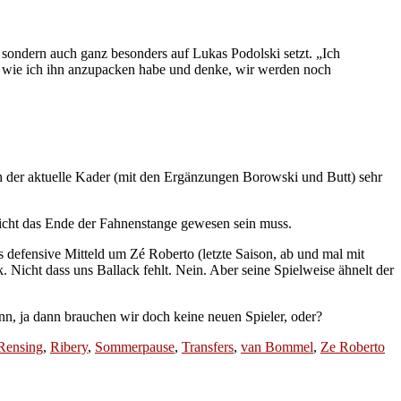
sondern auch ganz besonders auf Lukas Podolski setzt. „Ich
iß, wie ich ihn anzupacken habe und denke, wir werden noch
 der aktuelle Kader (mit den Ergänzungen Borowski und Butt) sehr
nicht das Ende der Fahnenstange gewesen sein muss.
defensive Mitteld um Zé Roberto (letzte Saison, ab und mal mit
Nicht dass uns Ballack fehlt. Nein. Aber seine Spielweise ähnelt der
, ja dann brauchen wir doch keine neuen Spieler, oder?
Rensing
,
Ribery
,
Sommerpause
,
Transfers
,
van Bommel
,
Ze Roberto