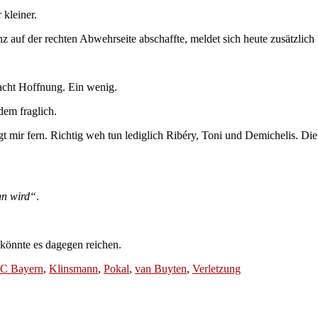
kleiner.
 auf der rechten Abwehrseite abschaffte, meldet sich heute zusätzlich 
acht Hoffnung. Ein wenig.
zdem fraglich.
liegt mir fern. Richtig weh tun lediglich Ribéry, Toni und Demichelis.
nn wird“
.
könnte es dagegen reichen.
C Bayern
,
Klinsmann
,
Pokal
,
van Buyten
,
Verletzung