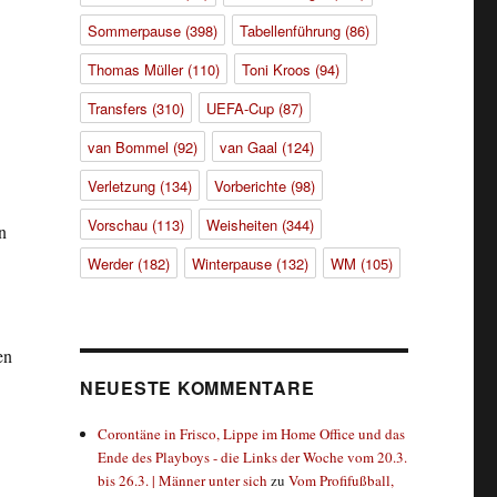
Sommerpause
(398)
Tabellenführung
(86)
Thomas Müller
(110)
Toni Kroos
(94)
Transfers
(310)
UEFA-Cup
(87)
van Bommel
(92)
van Gaal
(124)
Verletzung
(134)
Vorberichte
(98)
Vorschau
(113)
Weisheiten
(344)
n
Werder
(182)
Winterpause
(132)
WM
(105)
en
NEUESTE KOMMENTARE
Corontäne in Frisco, Lippe im Home Office und das
Ende des Playboys - die Links der Woche vom 20.3.
bis 26.3. | Männer unter sich
zu
Vom Profifußball,