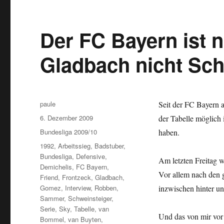
Der FC Bayern ist 
Gladbach nicht Sch
Autor
paule
Seit der FC Bayern a
Veröffentlicht
6. Dezember 2009
der Tabelle möglich
am
Kategorien
Bundesliga 2009/10
haben.
Schlagwörter
1992
,
Arbeitssieg
,
Badstuber
,
Bundesliga
,
Defensive
,
Am letzten Freitag w
Demichelis
,
FC Bayern
,
Vor allem nach den 
Friend
,
Frontzeck
,
Gladbach
,
Gomez
,
Interview
,
Robben
,
inzwischen hinter u
Sammer
,
Schweinsteiger
,
Serie
,
Sky
,
Tabelle
,
van
Und das von mir vor
Bommel
,
van Buyten
,