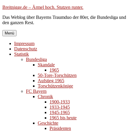
Zum
Breitnigge.de – Ärmel hoch. Stutzen runter.
Inhalt
Das Weblog über Bayerns Traumduo der 80er, die Bundesliga und
springen
den ganzen Rest.
Menü
Impressum
Datenschutz
Statistik
Bundesliga
Skandale
1965
50-Tore-Torschützen
Aufstieg 1965
Torschützenkönige
FC Bayern
Chronik
1900-1933
1933-1945
1945-1965
1965 bis heute
Geschichte
Präsidenten