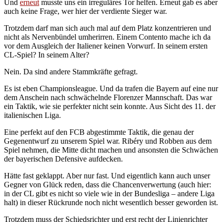
Und
erneut
musste uns ein irreguläres Tor helfen. Erneut gab es aber
auch keine Frage, wer hier der verdiente Sieger war.
Trotzdem darf man sich auch mal auf dem Platz konzentrieren und
nicht als Nervenbündel umherirren. Einem Contento mache ich da
vor dem Ausgleich der Italiener keinen Vorwurf. In seinem ersten
CL-Spiel? In seinem Alter?
Nein. Da sind andere Stammkräfte gefragt.
Es ist eben Championsleague. Und da trafen die Bayern auf eine nur
dem Anschein nach schwächelnde Florenzer Mannschaft. Das war
ein Taktik, wie sie perfekter nicht sein konnte. Aus Sicht des 11. der
italienischen Liga.
Eine perfekt auf den FCB abgestimmte Taktik, die genau der
Gegenentwurf zu unserem Spiel war. Ribéry und Robben aus dem
Spiel nehmen, die Mitte dicht machen und ansonsten die Schwächen
der bayerischen Defensive aufdecken.
Hätte fast geklappt. Aber nur fast. Und eigentlich kann auch unser
Gegner von Glück reden, dass die Chancenverwertung (auch hier:
in der CL gibt es nicht so viele wie in der Bundesliga – andere Liga
halt) in dieser Rückrunde noch nicht wesentlich besser geworden ist.
Trotzdem muss der Schiedsrichter und erst recht der Linienrichter