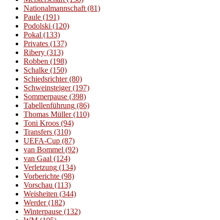
Nationalmannschaft
(81)
Paule
(191)
Podolski
(120)
Pokal
(133)
Privates
(137)
Ribery
(313)
Robben
(198)
Schalke
(150)
Schiedsrichter
(80)
Schweinsteiger
(197)
Sommerpause
(398)
Tabellenführung
(86)
Thomas Müller
(110)
Toni Kroos
(94)
Transfers
(310)
UEFA-Cup
(87)
van Bommel
(92)
van Gaal
(124)
Verletzung
(134)
Vorberichte
(98)
Vorschau
(113)
Weisheiten
(344)
Werder
(182)
Winterpause
(132)