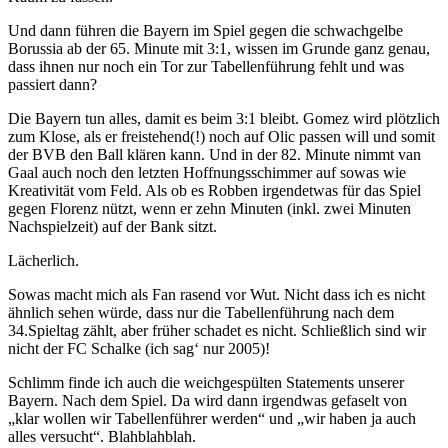
Und dann führen die Bayern im Spiel gegen die schwachgelbe
Borussia ab der 65. Minute mit 3:1, wissen im Grunde ganz genau,
dass ihnen nur noch ein Tor zur Tabellenführung fehlt und was
passiert dann?
Die Bayern tun alles, damit es beim 3:1 bleibt. Gomez wird plötzlich
zum Klose, als er freistehend(!) noch auf Olic passen will und somit
der BVB den Ball klären kann. Und in der 82. Minute nimmt van
Gaal auch noch den letzten Hoffnungsschimmer auf sowas wie
Kreativität vom Feld. Als ob es Robben irgendetwas für das Spiel
gegen Florenz nützt, wenn er zehn Minuten (inkl. zwei Minuten
Nachspielzeit) auf der Bank sitzt.
Lächerlich.
Sowas macht mich als Fan rasend vor Wut. Nicht dass ich es nicht
ähnlich sehen würde, dass nur die Tabellenführung nach dem
34.Spieltag zählt, aber früher schadet es nicht. Schließlich sind wir
nicht der FC Schalke (ich sag‘ nur 2005)!
Schlimm finde ich auch die weichgespülten Statements unserer
Bayern. Nach dem Spiel. Da wird dann irgendwas gefaselt von
„klar wollen wir Tabellenführer werden“ und „wir haben ja auch
alles versucht“. Blahblahblah.