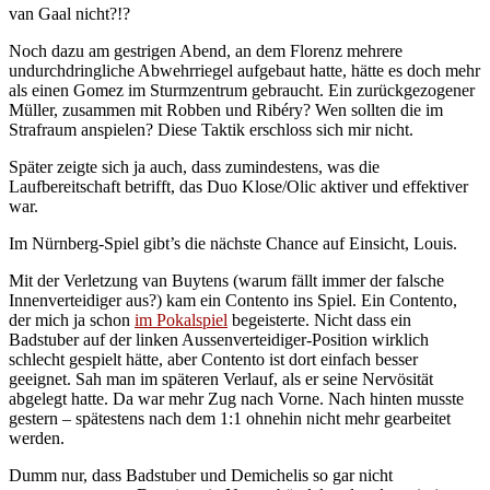
van Gaal nicht?!?
Noch dazu am gestrigen Abend, an dem Florenz mehrere
undurchdringliche Abwehrriegel aufgebaut hatte, hätte es doch mehr
als einen Gomez im Sturmzentrum gebraucht. Ein zurückgezogener
Müller, zusammen mit Robben und Ribéry? Wen sollten die im
Strafraum anspielen? Diese Taktik erschloss sich mir nicht.
Später zeigte sich ja auch, dass zumindestens, was die
Laufbereitschaft betrifft, das Duo Klose/Olic aktiver und effektiver
war.
Im Nürnberg-Spiel gibt’s die nächste Chance auf Einsicht, Louis.
Mit der Verletzung van Buytens (warum fällt immer der falsche
Innenverteidiger aus?) kam ein Contento ins Spiel. Ein Contento,
der mich ja schon
im Pokalspiel
begeisterte. Nicht dass ein
Badstuber auf der linken Aussenverteidiger-Position wirklich
schlecht gespielt hätte, aber Contento ist dort einfach besser
geeignet. Sah man im späteren Verlauf, als er seine Nervösität
abgelegt hatte. Da war mehr Zug nach Vorne. Nach hinten musste
gestern – spätestens nach dem 1:1 ohnehin nicht mehr gearbeitet
werden.
Dumm nur, dass Badstuber und Demichelis so gar nicht