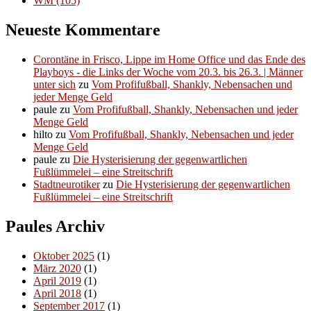
WM
(105)
Neueste Kommentare
Corontäne in Frisco, Lippe im Home Office und das Ende des
Playboys - die Links der Woche vom 20.3. bis 26.3. | Männer
unter sich
zu
Vom Profifußball, Shankly, Nebensachen und
jeder Menge Geld
paule
zu
Vom Profifußball, Shankly, Nebensachen und jeder
Menge Geld
hilto
zu
Vom Profifußball, Shankly, Nebensachen und jeder
Menge Geld
paule
zu
Die Hysterisierung der gegenwartlichen
Fußlümmelei – eine Streitschrift
Stadtneurotiker
zu
Die Hysterisierung der gegenwartlichen
Fußlümmelei – eine Streitschrift
Paules Archiv
Oktober 2025
(1)
März 2020
(1)
April 2019
(1)
April 2018
(1)
September 2017
(1)