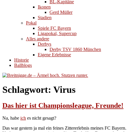
BL-Kapitäne
Ikonen
Gerd Müller
Stadien
Pokal
Spiele FC Bayern
Ligapokal, Supercup
Alles andere
Derbys
Derby TSV 1860 München
Eigene Erlebnisse
Historie
Ballblogs
Schlagwort:
Virus
Das hier ist Championsleague, Freunde!
Na, habe
ich
es nicht gesagt?
Das war gestern ja mal ein feines Zittererlebnis meines FC Bayern.