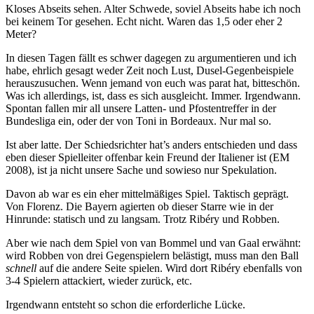
Kloses Abseits sehen. Alter Schwede, soviel Abseits habe ich noch
bei keinem Tor gesehen. Echt nicht. Waren das 1,5 oder eher 2
Meter?
In diesen Tagen fällt es schwer dagegen zu argumentieren und ich
habe, ehrlich gesagt weder Zeit noch Lust, Dusel-Gegenbeispiele
herauszusuchen. Wenn jemand von euch was parat hat, bitteschön.
Was ich allerdings, ist, dass es sich ausgleicht. Immer. Irgendwann.
Spontan fallen mir all unsere Latten- und Pfostentreffer in der
Bundesliga ein, oder der von Toni in Bordeaux. Nur mal so.
Ist aber latte. Der Schiedsrichter hat’s anders entschieden und dass
eben dieser Spielleiter offenbar kein Freund der Italiener ist (EM
2008), ist ja nicht unsere Sache und sowieso nur Spekulation.
Davon ab war es ein eher mittelmäßiges Spiel. Taktisch geprägt.
Von Florenz. Die Bayern agierten ob dieser Starre wie in der
Hinrunde: statisch und zu langsam. Trotz Ribéry und Robben.
Aber wie nach dem Spiel von van Bommel und van Gaal erwähnt:
wird Robben von drei Gegenspielern belästigt, muss man den Ball
schnell
auf die andere Seite spielen. Wird dort Ribéry ebenfalls von
3-4 Spielern attackiert, wieder zurück, etc.
Irgendwann entsteht so schon die erforderliche Lücke.