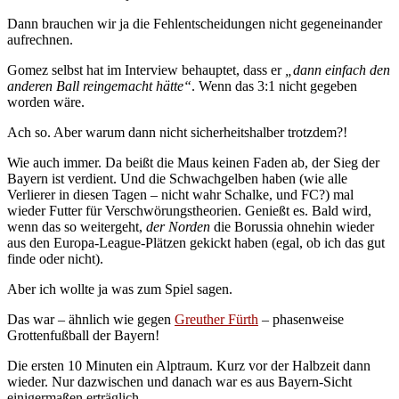
Dann brauchen wir ja die Fehlentscheidungen nicht gegeneinander
aufrechnen.
Gomez selbst hat im Interview behauptet, dass er
„dann einfach den
anderen Ball reingemacht hätte“
. Wenn das 3:1 nicht gegeben
worden wäre.
Ach so. Aber warum dann nicht sicherheitshalber trotzdem?!
Wie auch immer. Da beißt die Maus keinen Faden ab, der Sieg der
Bayern ist verdient. Und die Schwachgelben haben (wie alle
Verlierer in diesen Tagen – nicht wahr Schalke, und FC?) mal
wieder Futter für Verschwörungstheorien. Genießt es. Bald wird,
wenn das so weitergeht,
der Norden
die Borussia ohnehin wieder
aus den Europa-League-Plätzen gekickt haben (egal, ob ich das gut
finde oder nicht).
Aber ich wollte ja was zum Spiel sagen.
Das war – ähnlich wie gegen
Greuther Fürth
– phasenweise
Grottenfußball der Bayern!
Die ersten 10 Minuten ein Alptraum. Kurz vor der Halbzeit dann
wieder. Nur dazwischen und danach war es aus Bayern-Sicht
einigermaßen erträglich.