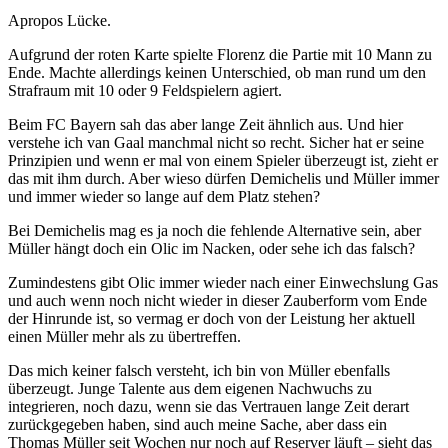
Apropos Lücke.
Aufgrund der roten Karte spielte Florenz die Partie mit 10 Mann zu
Ende. Machte allerdings keinen Unterschied, ob man rund um den
Strafraum mit 10 oder 9 Feldspielern agiert.
Beim FC Bayern sah das aber lange Zeit ähnlich aus. Und hier
verstehe ich van Gaal manchmal nicht so recht. Sicher hat er seine
Prinzipien und wenn er mal von einem Spieler überzeugt ist, zieht er
das mit ihm durch. Aber wieso dürfen Demichelis und Müller immer
und immer wieder so lange auf dem Platz stehen?
Bei Demichelis mag es ja noch die fehlende Alternative sein, aber
Müller hängt doch ein Olic im Nacken, oder sehe ich das falsch?
Zumindestens gibt Olic immer wieder nach einer Einwechslung Gas
und auch wenn noch nicht wieder in dieser Zauberform vom Ende
der Hinrunde ist, so vermag er doch von der Leistung her aktuell
einen Müller mehr als zu übertreffen.
Das mich keiner falsch versteht, ich bin von Müller ebenfalls
überzeugt. Junge Talente aus dem eigenen Nachwuchs zu
integrieren, noch dazu, wenn sie das Vertrauen lange Zeit derart
zurückgegeben haben, sind auch meine Sache, aber dass ein
Thomas Müller seit Wochen nur noch auf Reserver läuft – sieht das