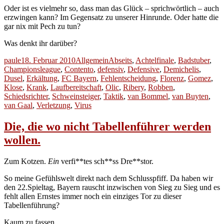
Oder ist es vielmehr so, dass man das Glück – sprichwörtlich – auch
erzwingen kann? Im Gegensatz zu unserer Hinrunde. Oder hatte die
gar nix mit Pech zu tun?
Was denkt ihr darüber?
Autor
Veröffentlicht
Kategorien
Schlagwörter
paule
18. Februar 2010
Allgemein
Abseits
,
Achtelfinale
,
Badstuber
,
am
Championsleague
,
Contento
,
defensiv
,
Defensive
,
Demichelis
,
Dusel
,
Erkältung
,
FC Bayern
,
Fehlentscheidung
,
Florenz
,
Gomez
,
Klose
,
Krank
,
Laufbereitschaft
,
Olic
,
Ribery
,
Robben
,
Schiedsrichter
,
Schweinsteiger
,
Taktik
,
van Bommel
,
van Buyten
,
van Gaal
,
Verletzung
,
Virus
Die, die wo nicht Tabellenführer werden
wollen.
Zum Kotzen.
Ein
verfi**tes sch**ss Dre**stor.
So meine Gefühlswelt direkt nach dem Schlusspfiff. Da haben wir
den 22.Spieltag, Bayern rauscht inzwischen von Sieg zu Sieg und es
fehlt allen Ernstes immer noch ein einziges Tor zu dieser
Tabellenführung?
Kaum zu fassen.