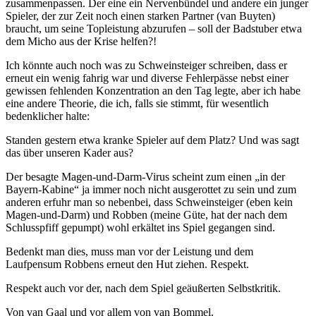
zusammenpassen. Der eine ein Nervenbündel und andere ein junger
Spieler, der zur Zeit noch einen starken Partner (van Buyten)
braucht, um seine Topleistung abzurufen – soll der Badstuber etwa
dem Micho aus der Krise helfen?!
Ich könnte auch noch was zu Schweinsteiger schreiben, dass er
erneut ein wenig fahrig war und diverse Fehlerpässe nebst einer
gewissen fehlenden Konzentration an den Tag legte, aber ich habe
eine andere Theorie, die ich, falls sie stimmt, für wesentlich
bedenklicher halte:
Standen gestern etwa kranke Spieler auf dem Platz? Und was sagt
das über unseren Kader aus?
Der besagte Magen-und-Darm-Virus scheint zum einen „in der
Bayern-Kabine“ ja immer noch nicht ausgerottet zu sein und zum
anderen erfuhr man so nebenbei, dass Schweinsteiger (eben kein
Magen-und-Darm) und Robben (meine Güte, hat der nach dem
Schlusspfiff gepumpt) wohl erkältet ins Spiel gegangen sind.
Bedenkt man dies, muss man vor der Leistung und dem
Laufpensum Robbens erneut den Hut ziehen. Respekt.
Respekt auch vor der, nach dem Spiel geäußerten Selbstkritik.
Von van Gaal und vor allem von van Bommel.