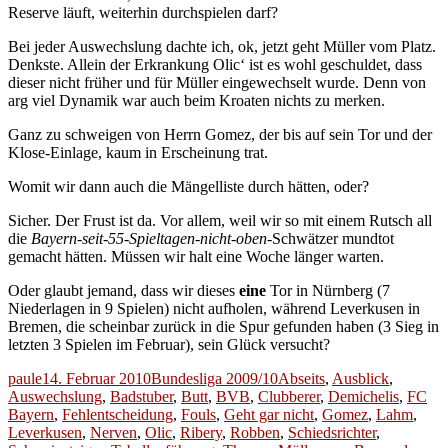
Reserve läuft, weiterhin durchspielen darf?
Bei jeder Auswechslung dachte ich, ok, jetzt geht Müller vom Platz.
Denkste. Allein der Erkrankung Olic‘ ist es wohl geschuldet, dass
dieser nicht früher und für Müller eingewechselt wurde. Denn von
arg viel Dynamik war auch beim Kroaten nichts zu merken.
Ganz zu schweigen von Herrn Gomez, der bis auf sein Tor und der
Klose-Einlage, kaum in Erscheinung trat.
Womit wir dann auch die Mängelliste durch hätten, oder?
Sicher. Der Frust ist da. Vor allem, weil wir so mit einem Rutsch all
die
Bayern-seit-55-Spieltagen-nicht-oben
-Schwätzer mundtot
gemacht hätten. Müssen wir halt eine Woche länger warten.
Oder glaubt jemand, dass wir dieses
eine
Tor in Nürnberg (7
Niederlagen in 9 Spielen) nicht aufholen, während Leverkusen in
Bremen, die scheinbar zurück in die Spur gefunden haben (3 Sieg in
letzten 3 Spielen im Februar), sein Glück versucht?
Autor
Veröffentlicht
Kategorien
Schlagwörter
paule
14. Februar 2010
Bundesliga 2009/10
Abseits
,
Ausblick
,
am
Auswechslung
,
Badstuber
,
Butt
,
BVB
,
Clubberer
,
Demichelis
,
FC
Bayern
,
Fehlentscheidung
,
Fouls
,
Geht gar nicht
,
Gomez
,
Lahm
,
Leverkusen
,
Nerven
,
Olic
,
Ribery
,
Robben
,
Schiedsrichter
,