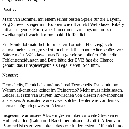
Positiv:
Mark van Bommel mit einem seiner besten Spiele für die Bayern.
Zog Schweinsteiger mit. Robben wie oft zuletzt Weltklasse. Ribéry
mit ansteigender Form, aber immer noch zu langsam und zu
zweikampfschwach. Kommt bald. Hoffentlich.
Ein Sonderlob natürlich für unseren Torhüter. Hier zeigt sich –
einmal mehr – der große Irrtum eines Klinsmann: Alter schützt vor
Stärke nicht. Weltklasse, was Butt gerade so abliefert. Ohne die
Fehlentscheidungen und Butt, hätte der BVB fast die Chance
gehabt, das Hinspielergebnis zu egalisieren. Schlimm.
Negativ:
Demichelis, Demichelis und nochmal Demichelis. Raus mit ihm!
Warum erkennt das keiner im Trainerstab? Mehr muss nicht sagen.
Leider läßt sich van Buyten inzwischen von diesem Nervenbündel
anstecken. Ansonsten wären zwei solcher Fehler wie vor dem 0:1
niemals möglich gewesen. Niemals.
Insgesamt war unsere Abwehr gestern über zu weite Strecken ein
Hühnerhaufen (Lahm und Badstuber: oh-mein-Gott!). Allein van
Bommel ist es zu verdanken, dass wir in der ersten Hälfte nicht noch