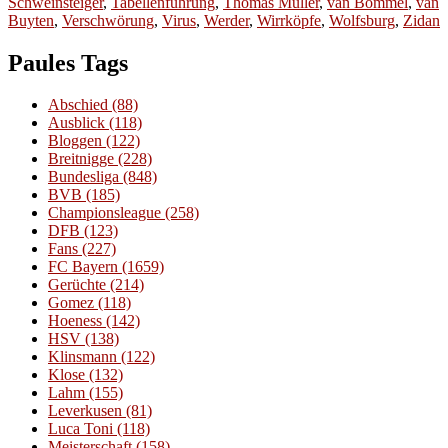
Schweinsteiger
,
Tabellenführung
,
Thomas Müller
,
van Bommel
,
van
Buyten
,
Verschwörung
,
Virus
,
Werder
,
Wirrköpfe
,
Wolfsburg
,
Zidan
Paules Tags
Abschied
(88)
Ausblick
(118)
Bloggen
(122)
Breitnigge
(228)
Bundesliga
(848)
BVB
(185)
Championsleague
(258)
DFB
(123)
Fans
(227)
FC Bayern
(1659)
Gerüchte
(214)
Gomez
(118)
Hoeness
(142)
HSV
(138)
Klinsmann
(122)
Klose
(132)
Lahm
(155)
Leverkusen
(81)
Luca Toni
(118)
Meisterschaft
(158)