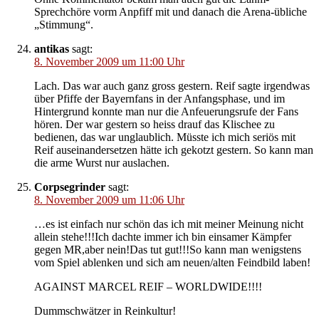
Sprechchöre vorm Anpfiff mit und danach die Arena-übliche
„Stimmung“.
antikas
sagt:
8. November 2009 um 11:00 Uhr
Lach. Das war auch ganz gross gestern. Reif sagte irgendwas
über Pfiffe der Bayernfans in der Anfangsphase, und im
Hintergrund konnte man nur die Anfeuerungsrufe der Fans
hören. Der war gestern so heiss drauf das Klischee zu
bedienen, das war unglaublich. Müsste ich mich seriös mit
Reif auseinandersetzen hätte ich gekotzt gestern. So kann man
die arme Wurst nur auslachen.
Corpsegrinder
sagt:
8. November 2009 um 11:06 Uhr
…es ist einfach nur schön das ich mit meiner Meinung nicht
allein stehe!!!Ich dachte immer ich bin einsamer Kämpfer
gegen MR,aber nein!Das tut gut!!!So kann man wenigstens
vom Spiel ablenken und sich am neuen/alten Feindbild laben!
AGAINST MARCEL REIF – WORLDWIDE!!!!
Dummschwätzer in Reinkultur!