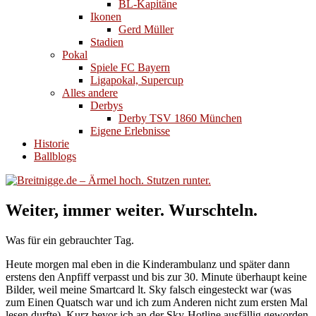
BL-Kapitäne
Ikonen
Gerd Müller
Stadien
Pokal
Spiele FC Bayern
Ligapokal, Supercup
Alles andere
Derbys
Derby TSV 1860 München
Eigene Erlebnisse
Historie
Ballblogs
Weiter, immer weiter. Wurschteln.
Was für ein gebrauchter Tag.
Heute morgen mal eben in die Kinderambulanz und später dann
erstens den Anpfiff verpasst und bis zur 30. Minute überhaupt keine
Bilder, weil meine Smartcard lt. Sky falsch eingesteckt war (was
zum Einen Quatsch war und ich zum Anderen nicht zum ersten Mal
lesen durfte). Kurz bevor ich an der Sky-Hotline ausfällig geworden