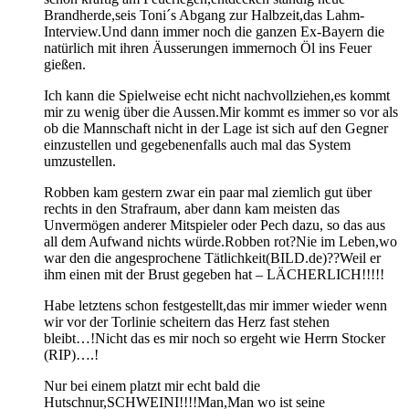
Brandherde,seis Toni´s Abgang zur Halbzeit,das Lahm-
Interview.Und dann immer noch die ganzen Ex-Bayern die
natürlich mit ihren Äusserungen immernoch Öl ins Feuer
gießen.
Ich kann die Spielweise echt nicht nachvollziehen,es kommt
mir zu wenig über die Aussen.Mir kommt es immer so vor als
ob die Mannschaft nicht in der Lage ist sich auf den Gegner
einzustellen und gegebenenfalls auch mal das System
umzustellen.
Robben kam gestern zwar ein paar mal ziemlich gut über
rechts in den Strafraum, aber dann kam meisten das
Unvermögen anderer Mitspieler oder Pech dazu, so das aus
all dem Aufwand nichts würde.Robben rot?Nie im Leben,wo
war den die angesprochene Tätlichkeit(BILD.de)??Weil er
ihm einen mit der Brust gegeben hat – LÄCHERLICH!!!!!
Habe letztens schon festgestellt,das mir immer wieder wenn
wir vor der Torlinie scheitern das Herz fast stehen
bleibt…!Nicht das es mir noch so ergeht wie Herrn Stocker
(RIP)….!
Nur bei einem platzt mir echt bald die
Hutschnur,SCHWEINI!!!!Man,Man wo ist seine