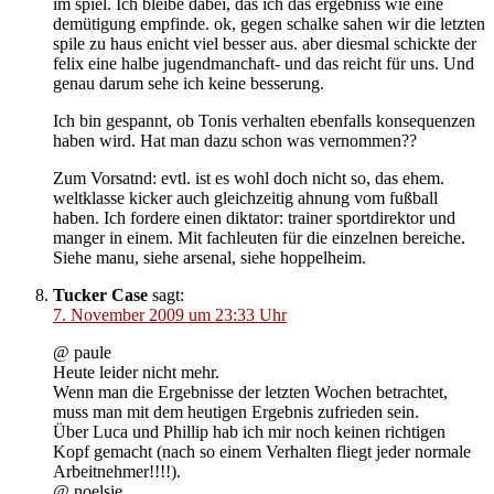
im spiel. Ich bleibe dabei, das ich das ergebniss wie eine
demütigung empfinde. ok, gegen schalke sahen wir die letzten
spile zu haus enicht viel besser aus. aber diesmal schickte der
felix eine halbe jugendmanchaft- und das reicht für uns. Und
genau darum sehe ich keine besserung.
Ich bin gespannt, ob Tonis verhalten ebenfalls konsequenzen
haben wird. Hat man dazu schon was vernommen??
Zum Vorsatnd: evtl. ist es wohl doch nicht so, das ehem.
weltklasse kicker auch gleichzeitig ahnung vom fußball
haben. Ich fordere einen diktator: trainer sportdirektor und
manger in einem. Mit fachleuten für die einzelnen bereiche.
Siehe manu, siehe arsenal, siehe hoppelheim.
Tucker Case
sagt:
7. November 2009 um 23:33 Uhr
@ paule
Heute leider nicht mehr.
Wenn man die Ergebnisse der letzten Wochen betrachtet,
muss man mit dem heutigen Ergebnis zufrieden sein.
Über Luca und Phillip hab ich mir noch keinen richtigen
Kopf gemacht (nach so einem Verhalten fliegt jeder normale
Arbeitnehmer!!!!).
@ noelsie