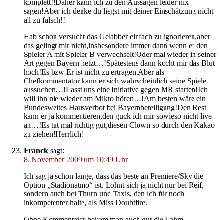
komplett!!Daher kann ich zu den Aussagen leider nix
sagen!Aber ich denke du liegst mit deiner Einschätzung nicht
all zu falsch!!
Hab schon versucht das Gelabber einfach zu ignorieren,aber
das gelingt mir nicht,insbesondere immer dann wenn er den
Spieler A mit Spieler B verwechselt!Oder mal wieder in seiner
Art gegen Bayern hetzt…!Spätestens dann kocht mir das Blut
hoch!Es bzw Er ist nicht zu ertragen.Aber als
Chefkommentator kann er sich wahrscheinlich seine Spiele
aussuchen…!Lasst uns eine Initiative gegen MR starten!Ich
will ihn nie wieder am Mikro hören…!Am besten wäre ein
Bundesweites Hausverbot bei Bayernbeteiligung!Den Rest
kann er ja kommentieren,den guck ich mir sowieso nicht live
an…!Es tut mal richtig gut,diesen Clown so durch den Kakao
zu ziehen!Herrlich!
Franck
sagt:
8. November 2009 um 10:49 Uhr
Ich sag ja schon lange, dass das beste an Premiere/Sky die
Option „Stadionatmo“ ist. Lohnt sich ja nicht nur bei Reif,
sondern auch bei Thurn und Taxis, den ich für noch
inkompetenter halte, als Miss Doubtfire.
Ohne Kommentator bekam man auch gut die Lahm-