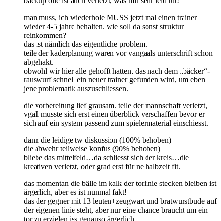
backup olic ist auch verletzt, was mir sehr leid tut!
man muss, ich wiederhole MUSS jetzt mal einen trainer
wieder 4-5 jahre behalten. wie soll da sonst struktur
reinkommen?
das ist nämlich das eigentliche problem.
teile der kaderplanung waren vor vangaals unterschrift schon
abgehakt.
obwohl wir hier alle gehofft hatten, das nach dem „bäcker“-
rauswurf schnell ein neuer trainer gefunden wird, um eben
jene problematik auszuschliessen.
die vorbereitung lief grausam. teile der mannschaft verletzt,
vgall musste sich erst einen überblick verschaffen bevor er
sich auf ein system passend zum spielermaterial einschiesst.
dann die leidige tw diskussion (100% behoben)
die abwehr teilweise konfus (90% behoben)
bliebe das mittelfeld…da schliesst sich der kreis…die
kreativen verletzt, oder grad erst für ne halbzeit fit.
das momentan die bälle im kalk der torlinie stecken bleiben ist
ärgerlich, aber es ist nunmal fakt!
das der gegner mit 13 leuten+zeugwart und bratwurstbude auf
der eigenen linie steht, aber nur eine chance braucht um ein
tor zu erzielen iss genauso ärgerlich.