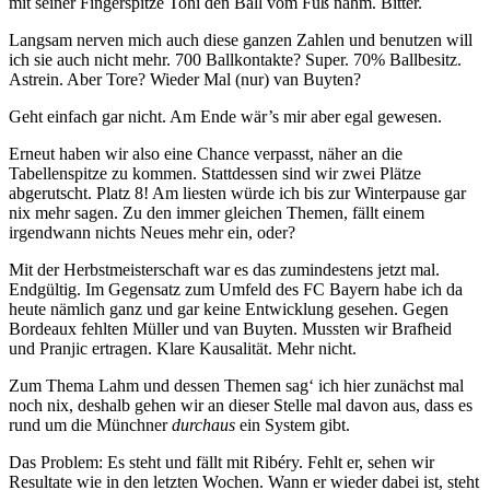
mit seiner Fingerspitze Toni den Ball vom Fuß nahm. Bitter.
Langsam nerven mich auch diese ganzen Zahlen und benutzen will
ich sie auch nicht mehr. 700 Ballkontakte? Super. 70% Ballbesitz.
Astrein. Aber Tore? Wieder Mal (nur) van Buyten?
Geht einfach gar nicht. Am Ende wär’s mir aber egal gewesen.
Erneut haben wir also eine Chance verpasst, näher an die
Tabellenspitze zu kommen. Stattdessen sind wir zwei Plätze
abgerutscht. Platz 8! Am liesten würde ich bis zur Winterpause gar
nix mehr sagen. Zu den immer gleichen Themen, fällt einem
irgendwann nichts Neues mehr ein, oder?
Mit der Herbstmeisterschaft war es das zumindestens jetzt mal.
Endgültig. Im Gegensatz zum Umfeld des FC Bayern habe ich da
heute nämlich ganz und gar keine Entwicklung gesehen. Gegen
Bordeaux fehlten Müller und van Buyten. Mussten wir Brafheid
und Pranjic ertragen. Klare Kausalität. Mehr nicht.
Zum Thema Lahm und dessen Themen sag‘ ich hier zunächst mal
noch nix, deshalb gehen wir an dieser Stelle mal davon aus, dass es
rund um die Münchner
durchaus
ein System gibt.
Das Problem: Es steht und fällt mit Ribéry. Fehlt er, sehen wir
Resultate wie in den letzten Wochen. Wann er wieder dabei ist, steht