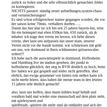
zurück zu holen und die sehr offensichtlich gemachten fehler
zu korriegieren.
NICHTS passiert. ständig neuer aufstellungen,system-chaos
und verunsicherungen!
Es sind schon erfolgreichere trainer gegangen worden, die vor
der saison keine 70mio. verballern durften…..
Damit das hier klar ist: ich bin seit 25 jahren bayern-fan, reise
für ein heimspiel mal eben 650km hin, 650 zurück, als jk
inhaber. ich trage den verein im herzen, ich liebe diesen
verein, aber lasst uns aufpassen das unser team, unserer
Verein nicht vor die hunde kommt. wie schmeissen mit geld
um uns, wie dortmund in ihren schlimmsten grössenwahn-
zeiten!!!
Ich habe auch die auswärtsspiele in dortmund, Hoffenheim
und Hamburg live im stadion gesehen, der punkt in
hoffenheim glücklich, der sieg in BVB deutlich zu hoch, beim
hsv haben wir gut gespielt und leider nicht getroffen. aber
ehrlich, das ewige gejammer von hinten rein stellen kann ich
nicht merhr hören, dass haben die meiste team in den letzten
15 jahren sehr ähnlich gemacht!
also, lasst uns hoffen, dass mann kühlen kopf behält und
vorallem bald mal wieder eine mannschaft auf dem platz steht,
mit spielesystem und
spielfreude, spielern die mehr sind als mitläufer und sich der