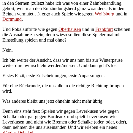
in den Sternen (zuletzt habe ich was von einer Zahnbehandlung
gehört, weil man den Entzündungsherd ganz woanders als in den
Beinen vermutet…), ergo auch Spiele wie gegen
Wolfsburg
und in
Dortmund
.
Und Pokalauftritte wie gegen
Oberhausen
und in
Frankfurt
scheinen
die Ausnahme zu sein, denn wieso sollten diese Spieler mal mit
Einstellung spielen und mal ohne?
Nein.
Ich bin weiter der Ansicht, dass wir uns nun bis zur Winterpause
weiter durchwurschteln werden/müssen. Und dann geht’s los.
Erstes Fazit, erste Entscheidungen, erste Anpassungen.
Für eine Rückrunde, die uns alle in die richtige Richtung bringen
wird.
Was anderes bleibt uns jetzt ohnehin nicht mehr übrig.
Denn eins steht fest: Spielen wir gegen Leverkusen wie gegen
Schalke oder gar gegen Bordeaux und spielt Leverkusen wie
Leverkusen und nicht wie Bremen oder Schalke (oder, oder, oder),
dann nehmen die uns auseinander. Und wir erleben ein neues
Werder-Debakel
.