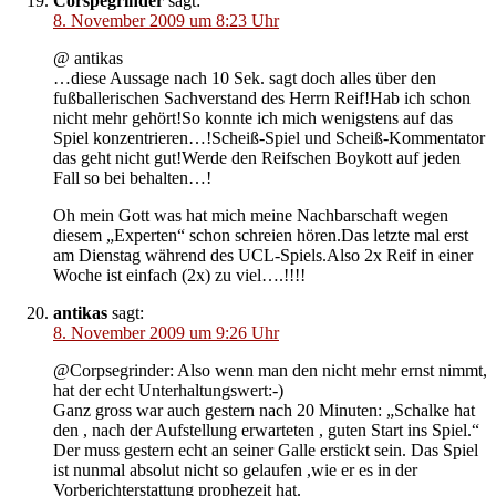
Corspegrinder
sagt:
8. November 2009 um 8:23 Uhr
@ antikas
…diese Aussage nach 10 Sek. sagt doch alles über den
fußballerischen Sachverstand des Herrn Reif!Hab ich schon
nicht mehr gehört!So konnte ich mich wenigstens auf das
Spiel konzentrieren…!Scheiß-Spiel und Scheiß-Kommentator
das geht nicht gut!Werde den Reifschen Boykott auf jeden
Fall so bei behalten…!
Oh mein Gott was hat mich meine Nachbarschaft wegen
diesem „Experten“ schon schreien hören.Das letzte mal erst
am Dienstag während des UCL-Spiels.Also 2x Reif in einer
Woche ist einfach (2x) zu viel….!!!!
antikas
sagt:
8. November 2009 um 9:26 Uhr
@Corpsegrinder: Also wenn man den nicht mehr ernst nimmt,
hat der echt Unterhaltungswert:-)
Ganz gross war auch gestern nach 20 Minuten: „Schalke hat
den , nach der Aufstellung erwarteten , guten Start ins Spiel.“
Der muss gestern echt an seiner Galle erstickt sein. Das Spiel
ist nunmal absolut nicht so gelaufen ,wie er es in der
Vorberichterstattung prophezeit hat.