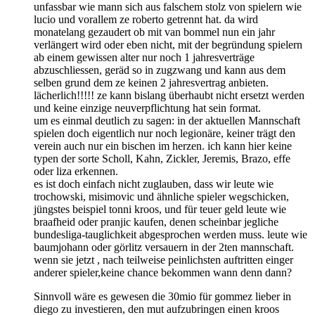
unfassbar wie mann sich aus falschem stolz von spielern wie
lucio und vorallem ze roberto getrennt hat. da wird
monatelang gezaudert ob mit van bommel nun ein jahr
verlängert wird oder eben nicht, mit der begründung spielern
ab einem gewissen alter nur noch 1 jahresverträge
abzuschliessen, geräd so in zugzwang und kann aus dem
selben grund dem ze keinen 2 jahresvertrag anbieten.
lächerlich!!!!! ze kann bislang überhaubt nicht ersetzt werden
und keine einzige neuverpflichtung hat sein format.
um es einmal deutlich zu sagen: in der aktuellen Mannschaft
spielen doch eigentlich nur noch legionäre, keiner trägt den
verein auch nur ein bischen im herzen. ich kann hier keine
typen der sorte Scholl, Kahn, Zickler, Jeremis, Brazo, effe
oder liza erkennen.
es ist doch einfach nicht zuglauben, dass wir leute wie
trochowski, misimovic und ähnliche spieler wegschicken,
jüngstes beispiel tonni kroos, und für teuer geld leute wie
braafheid oder pranjic kaufen, denen scheinbar jegliche
bundesliga-tauglichkeit abgesprochen werden muss. leute wie
baumjohann oder görlitz versauern in der 2ten mannschaft.
wenn sie jetzt , nach teilweise peinlichsten auftritten einger
anderer spieler,keine chance bekommen wann denn dann?
Sinnvoll wäre es gewesen die 30mio für gommez lieber in
diego zu investieren, den mut aufzubringen einen kroos