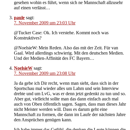
gesehen wohin es führt, wenn sich ne Mannschaft allzusehr
auf einen verlässt…
paule
sagt:
7. November 2009 um 23:03 Uhr
@Tucker Case: Ok. Ich verstehe. Kommt noch was
Konstruktives?
@NoelsieW: Mein Reden. Also das mit der Zeit. Für van
Gaal. Wird allerdings schwierig. Mit den deutschen Medien.
Und der Medien-Affinität des FC Bayern…
NoelsieW
sagt:
7. November 2009 um 23:08 Uhr
Ja da gebe ich Dir recht, wenn man sieht, dass sich in der
Sportschau mal wieder alles um Lahm und sein Interview
drehte und um LvG, was er denn jetzt gedenkt zu tun und so.
Aber gut, vielleicht sollte man das dann einfach auch mal
auch von Oben öffentlich sagen. Sagen, dass man dieses Jahr
nicht Meister werden will. Dass es darum geht eine
Mannschaft zu formen, die dann im Laufe der nächsten Jahre
den Ansprüchen genügen kann.
Ich habe immer das Gefühl, die denken die Leute können die