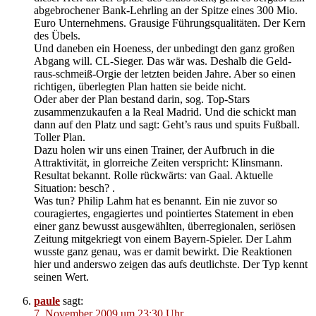
abgebrochener Bank-Lehrling an der Spitze eines 300 Mio.
Euro Unternehmens. Grausige Führungsqualitäten. Der Kern
des Übels.
Und daneben ein Hoeness, der unbedingt den ganz großen
Abgang will. CL-Sieger. Das wär was. Deshalb die Geld-
raus-schmeiß-Orgie der letzten beiden Jahre. Aber so einen
richtigen, überlegten Plan hatten sie beide nicht.
Oder aber der Plan bestand darin, sog. Top-Stars
zusammenzukaufen a la Real Madrid. Und die schickt man
dann auf den Platz und sagt: Geht’s raus und spuits Fußball.
Toller Plan.
Dazu holen wir uns einen Trainer, der Aufbruch in die
Attraktivität, in glorreiche Zeiten verspricht: Klinsmann.
Resultat bekannt. Rolle rückwärts: van Gaal. Aktuelle
Situation: besch? .
Was tun? Philip Lahm hat es benannt. Ein nie zuvor so
couragiertes, engagiertes und pointiertes Statement in eben
einer ganz bewusst ausgewählten, überregionalen, seriösen
Zeitung mitgekriegt von einem Bayern-Spieler. Der Lahm
wusste ganz genau, was er damit bewirkt. Die Reaktionen
hier und anderswo zeigen das aufs deutlichste. Der Typ kennt
seinen Wert.
paule
sagt:
7. November 2009 um 23:30 Uhr