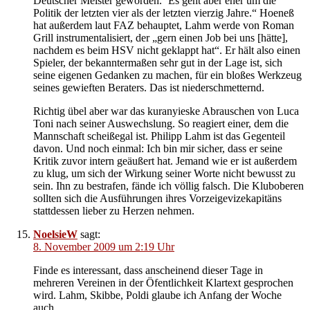
Deutscher Meister geworden.‘ Es geht aber eher um die
Politik der letzten vier als der letzten vierzig Jahre.“ Hoeneß
hat außerdem laut FAZ behauptet, Lahm werde von Roman
Grill instrumentalisiert, der „gern einen Job bei uns [hätte],
nachdem es beim HSV nicht geklappt hat“. Er hält also einen
Spieler, der bekanntermaßen sehr gut in der Lage ist, sich
seine eigenen Gedanken zu machen, für ein bloßes Werkzeug
seines gewieften Beraters. Das ist niederschmetternd.
Richtig übel aber war das kuranyieske Abrauschen von Luca
Toni nach seiner Auswechslung. So reagiert einer, dem die
Mannschaft scheißegal ist. Philipp Lahm ist das Gegenteil
davon. Und noch einmal: Ich bin mir sicher, dass er seine
Kritik zuvor intern geäußert hat. Jemand wie er ist außerdem
zu klug, um sich der Wirkung seiner Worte nicht bewusst zu
sein. Ihn zu bestrafen, fände ich völlig falsch. Die Kluboberen
sollten sich die Ausführungen ihres Vorzeigevizekapitäns
stattdessen lieber zu Herzen nehmen.
NoelsieW
sagt:
8. November 2009 um 2:19 Uhr
Finde es interessant, dass anscheinend dieser Tage in
mehreren Vereinen in der Öfentlichkeit Klartext gesprochen
wird. Lahm, Skibbe, Poldi glaube ich Anfang der Woche
auch…