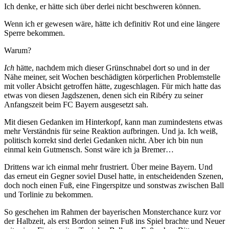
Ich denke, er hätte sich über derlei nicht beschweren können.
Wenn ich er gewesen wäre, hätte ich definitiv Rot und eine längere
Sperre bekommen.
Warum?
Ich
hätte, nachdem mich dieser Grünschnabel dort so und in der
Nähe meiner, seit Wochen beschädigten körperlichen Problemstelle
mit voller Absicht getroffen hätte, zugeschlagen. Für mich hatte das
etwas von diesen Jagdszenen, denen sich ein Ribéry zu seiner
Anfangszeit beim FC Bayern ausgesetzt sah.
Mit diesen Gedanken im Hinterkopf, kann man zumindestens etwas
mehr Verständnis für seine Reaktion aufbringen. Und ja. Ich weiß,
politisch korrekt sind derlei Gedanken nicht. Aber ich bin nun
einmal kein Gutmensch. Sonst wäre ich ja Bremer…
Drittens war ich einmal mehr frustriert. Über meine Bayern. Und
das erneut ein Gegner soviel Dusel hatte, in entscheidenden Szenen,
doch noch einen Fuß, eine Fingerspitze und sonstwas zwischen Ball
und Torlinie zu bekommen.
So geschehen im Rahmen der bayerischen Monsterchance kurz vor
der Halbzeit, als erst Bordon seinen Fuß ins Spiel brachte und Neuer