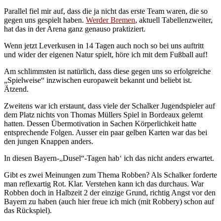
Parallel fiel mir auf, dass die ja nicht das erste Team waren, die so
gegen uns gespielt haben.
Werder Bremen
, aktuell Tabellenzweiter,
hat das in der Arena ganz genauso praktiziert.
Wenn jetzt Leverkusen in 14 Tagen auch noch so bei uns auftritt
und wider der eigenen Natur spielt, höre ich mit dem Fußball auf!
Am schlimmsten ist natürlich, dass diese gegen uns so erfolgreiche
„Spielweise“ inzwischen europaweit bekannt und beliebt ist.
Ätzend.
Zweitens war ich erstaunt, dass viele der Schalker Jugendspieler auf
dem Platz nichts von Thomas Müllers Spiel in Bordeaux gelernt
hatten. Dessen Übermotivation in Sachen Körperlichkeit hatte
entsprechende Folgen. Ausser ein paar gelben Karten war das bei
den jungen Knappen anders.
In diesen Bayern-„Dusel“-Tagen hab‘ ich das nicht anders erwartet.
Gibt es zwei Meinungen zum Thema Robben? Als Schalker forderte
man reflexartig Rot. Klar. Verstehen kann ich das durchaus. War
Robben doch in Halbzeit 2 der einzige Grund, richtig Angst vor den
Bayern zu haben (auch hier freue ich mich (mit Robbery) schon auf
das Rückspiel).