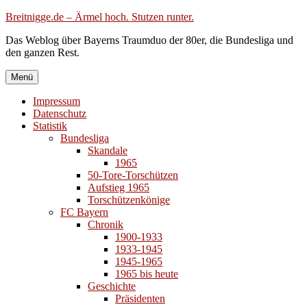
Zum
Breitnigge.de – Ärmel hoch. Stutzen runter.
Inhalt
Das Weblog über Bayerns Traumduo der 80er, die Bundesliga und
springen
den ganzen Rest.
Menü
Impressum
Datenschutz
Statistik
Bundesliga
Skandale
1965
50-Tore-Torschützen
Aufstieg 1965
Torschützenkönige
FC Bayern
Chronik
1900-1933
1933-1945
1945-1965
1965 bis heute
Geschichte
Präsidenten