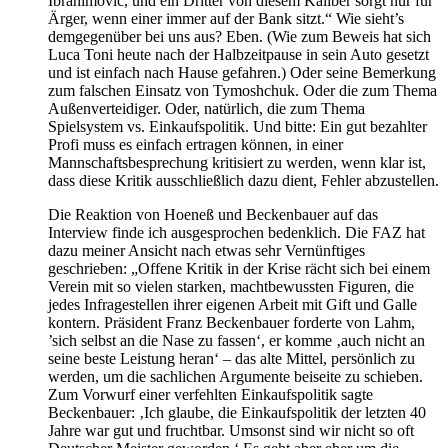
Ibrahimovic, und ein Dritter von diesem Kaliber sorgt nur für
Ärger, wenn einer immer auf der Bank sitzt.“ Wie sieht’s
demgegenüber bei uns aus? Eben. (Wie zum Beweis hat sich
Luca Toni heute nach der Halbzeitpause in sein Auto gesetzt
und ist einfach nach Hause gefahren.) Oder seine Bemerkung
zum falschen Einsatz von Tymoshchuk. Oder die zum Thema
Außenverteidiger. Oder, natürlich, die zum Thema
Spielsystem vs. Einkaufspolitik. Und bitte: Ein gut bezahlter
Profi muss es einfach ertragen können, in einer
Mannschaftsbesprechung kritisiert zu werden, wenn klar ist,
dass diese Kritik ausschließlich dazu dient, Fehler abzustellen.
Die Reaktion von Hoeneß und Beckenbauer auf das
Interview finde ich ausgesprochen bedenklich. Die FAZ hat
dazu meiner Ansicht nach etwas sehr Vernünftiges
geschrieben: „Offene Kritik in der Krise rächt sich bei einem
Verein mit so vielen starken, machtbewussten Figuren, die
jedes Infragestellen ihrer eigenen Arbeit mit Gift und Galle
kontern. Präsident Franz Beckenbauer forderte von Lahm,
’sich selbst an die Nase zu fassen‘, er komme ‚auch nicht an
seine beste Leistung heran‘ – das alte Mittel, persönlich zu
werden, um die sachlichen Argumente beiseite zu schieben.
Zum Vorwurf einer verfehlten Einkaufspolitik sagte
Beckenbauer: ‚Ich glaube, die Einkaufspolitik der letzten 40
Jahre war gut und fruchtbar. Umsonst sind wir nicht so oft