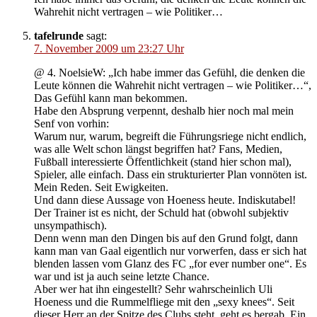
Wahrehit nicht vertragen – wie Politiker…
tafelrunde
sagt:
7. November 2009 um 23:27 Uhr
@ 4. NoelsieW: „Ich habe immer das Gefühl, die denken die
Leute können die Wahrehit nicht vertragen – wie Politiker…“,
Das Gefühl kann man bekommen.
Habe den Absprung verpennt, deshalb hier noch mal mein
Senf von vorhin:
Warum nur, warum, begreift die Führungsriege nicht endlich,
was alle Welt schon längst begriffen hat? Fans, Medien,
Fußball interessierte Öffentlichkeit (stand hier schon mal),
Spieler, alle einfach. Dass ein strukturierter Plan vonnöten ist.
Mein Reden. Seit Ewigkeiten.
Und dann diese Aussage von Hoeness heute. Indiskutabel!
Der Trainer ist es nicht, der Schuld hat (obwohl subjektiv
unsympathisch).
Denn wenn man den Dingen bis auf den Grund folgt, dann
kann man van Gaal eigentlich nur vorwerfen, dass er sich hat
blenden lassen vom Glanz des FC „for ever number one“. Es
war und ist ja auch seine letzte Chance.
Aber wer hat ihn eingestellt? Sehr wahrscheinlich Uli
Hoeness und die Rummelfliege mit den „sexy knees“. Seit
dieser Herr an der Spitze des Clubs steht, geht es bergab. Ein