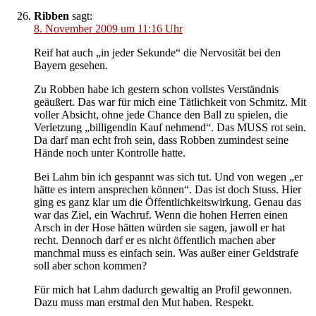
Ribben
sagt:
8. November 2009 um 11:16 Uhr
Reif hat auch „in jeder Sekunde“ die Nervosität bei den
Bayern gesehen.
Zu Robben habe ich gestern schon vollstes Verständnis
geäußert. Das war für mich eine Tätlichkeit von Schmitz. Mit
voller Absicht, ohne jede Chance den Ball zu spielen, die
Verletzung „billigendin Kauf nehmend“. Das MUSS rot sein.
Da darf man echt froh sein, dass Robben zumindest seine
Hände noch unter Kontrolle hatte.
Bei Lahm bin ich gespannt was sich tut. Und von wegen „er
hätte es intern ansprechen können“. Das ist doch Stuss. Hier
ging es ganz klar um die Öffentlichkeitswirkung. Genau das
war das Ziel, ein Wachruf. Wenn die hohen Herren einen
Arsch in der Hose hätten würden sie sagen, jawoll er hat
recht. Dennoch darf er es nicht öffentlich machen aber
manchmal muss es einfach sein. Was außer einer Geldstrafe
soll aber schon kommen?
Für mich hat Lahm dadurch gewaltig an Profil gewonnen.
Dazu muss man erstmal den Mut haben. Respekt.