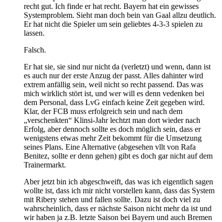
recht gut. Ich finde er hat recht. Bayern hat ein gewisses
Systemproblem. Sieht man doch bein van Gaal allzu deutlich.
Er hat nicht die Spieler um sein geliebtes 4-3-3 spielen zu
lassen.
Falsch.
Er hat sie, sie sind nur nicht da (verletzt) und wenn, dann ist
es auch nur der erste Anzug der passt. Alles dahinter wird
extrem anfällig sein, weil nicht so recht passend. Das was
mich wirklich stört ist, und wer will es denn vedenken bei
dem Personal, dass LvG einfach keine Zeit gegeben wird.
Klar, der FCB muss erfolgreich sein und nach dem
„verschenkten“ Klinsi-Jahr lechtzt man dort wieder nach
Erfolg, aber dennoch sollte es doch möglich sein, dass er
wenigstens etwas mehr Zeit bekommt für die Umsetzung
seines Plans. Eine Alternative (abgesehen vllt von Rafa
Benitez, sollte er denn gehen) gibt es doch gar nicht auf dem
Trainermarkt.
Aber jetzt bin ich abgeschweift, das was ich eigentlich sagen
wollte ist, dass ich mir nicht vorstellen kann, dass das System
mit Ribery stehen und fallen sollte. Dazu ist doch viel zu
wahrscheinlich, dass er nächste Saison nicht mehr da ist und
wir haben ja z.B. letzte Saison bei Bayern und auch Bremen