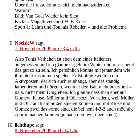
Über die Presse lohnt es sich nicht nachzudenken.
Warum?
Bild: Van Gaal Wieder kein Sieg
Kicker: Magath verstärkt FCB Krise
Sport 1: Lahm und Toni als Rebellen – und alte Probleme
.
NoelsieW
sagt:
7. November 2009 um 23:45 Uhr
Also Tonis Verhalten ist eben dem eines Italieners
angemessen und ich glaube er geht im Winter und mir scheint
das gut so zu sein. Ich persönlich könnte mit jemandem wie
ihm nicht zusammen spielen. Er ist ohne zweifeln ein
Aktivposten, der sich auch reinhängt, aber das ständig
lamentieren und nörgeln, wenn er den Ball nicht bekommt –
naja, nicht mein Ding eben. Ich glaube dass man eher auf
Gomew, Klose, Müller und Olic setzt. Vor allem, weil Müller
und Olic auch auf außen spielen können und mit Klose und
Gomez zwei das vorne sind, die bei nem 4-3-3 auch möchtig
Alarm machen können (je nach dem wer eben spielt).
lichthupe
sagt:
8. November 2009 um 0:34 Uhr