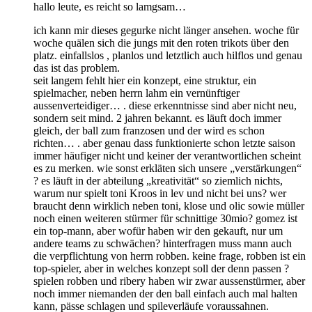
hallo leute, es reicht so lamgsam…
ich kann mir dieses gegurke nicht länger ansehen. woche für
woche quälen sich die jungs mit den roten trikots über den
platz. einfallslos , planlos und letztlich auch hilflos und genau
das ist das problem.
seit langem fehlt hier ein konzept, eine struktur, ein
spielmacher, neben herrn lahm ein vernünftiger
aussenverteidiger… . diese erkenntnisse sind aber nicht neu,
sondern seit mind. 2 jahren bekannt. es läuft doch immer
gleich, der ball zum franzosen und der wird es schon
richten… . aber genau dass funktionierte schon letzte saison
immer häufiger nicht und keiner der verantwortlichen scheint
es zu merken. wie sonst erkläten sich unsere „verstärkungen“
? es läuft in der abteilung „kreativität“ so ziemlich nichts,
warum nur spielt toni Kroos in lev und nicht bei uns? wer
braucht denn wirklich neben toni, klose und olic sowie müller
noch einen weiteren stürmer für schnittige 30mio? gomez ist
ein top-mann, aber wofür haben wir den gekauft, nur um
andere teams zu schwächen? hinterfragen muss mann auch
die verpflichtung von herrn robben. keine frage, robben ist ein
top-spieler, aber in welches konzept soll der denn passen ?
spielen robben und ribery haben wir zwar aussenstürmer, aber
noch immer niemanden der den ball einfach auch mal halten
kann, pässe schlagen und spileverläufe voraussahnen.