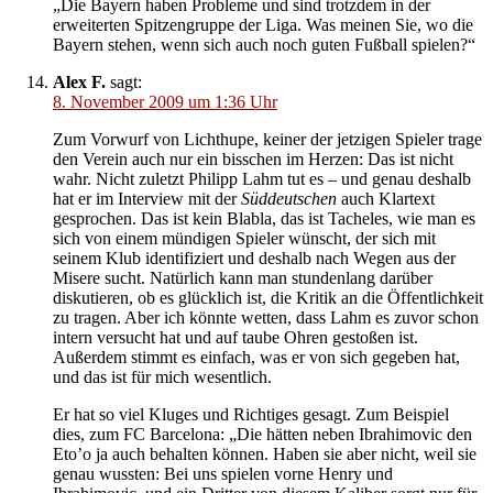
„Die Bayern haben Probleme und sind trotzdem in der
erweiterten Spitzengruppe der Liga. Was meinen Sie, wo die
Bayern stehen, wenn sich auch noch guten Fußball spielen?“
Alex F.
sagt:
8. November 2009 um 1:36 Uhr
Zum Vorwurf von Lichthupe, keiner der jetzigen Spieler trage
den Verein auch nur ein bisschen im Herzen: Das ist nicht
wahr. Nicht zuletzt Philipp Lahm tut es – und genau deshalb
hat er im Interview mit der
Süddeutschen
auch Klartext
gesprochen. Das ist kein Blabla, das ist Tacheles, wie man es
sich von einem mündigen Spieler wünscht, der sich mit
seinem Klub identifiziert und deshalb nach Wegen aus der
Misere sucht. Natürlich kann man stundenlang darüber
diskutieren, ob es glücklich ist, die Kritik an die Öffentlichkeit
zu tragen. Aber ich könnte wetten, dass Lahm es zuvor schon
intern versucht hat und auf taube Ohren gestoßen ist.
Außerdem stimmt es einfach, was er von sich gegeben hat,
und das ist für mich wesentlich.
Er hat so viel Kluges und Richtiges gesagt. Zum Beispiel
dies, zum FC Barcelona: „Die hätten neben Ibrahimovic den
Eto’o ja auch behalten können. Haben sie aber nicht, weil sie
genau wussten: Bei uns spielen vorne Henry und