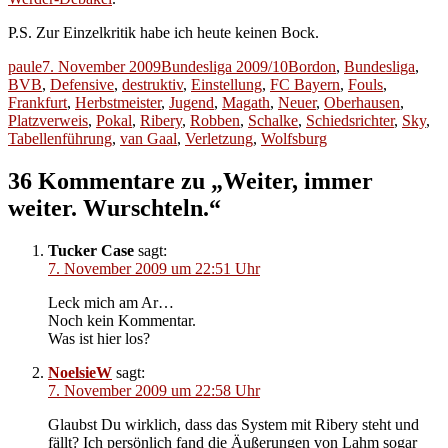
P.S. Zur Einzelkritik habe ich heute keinen Bock.
Autor
Veröffentlicht
Kategorien
Schlagwörter
paule
7. November 2009
Bundesliga 2009/10
Bordon
,
Bundesliga
,
am
BVB
,
Defensive
,
destruktiv
,
Einstellung
,
FC Bayern
,
Fouls
,
Frankfurt
,
Herbstmeister
,
Jugend
,
Magath
,
Neuer
,
Oberhausen
,
Platzverweis
,
Pokal
,
Ribery
,
Robben
,
Schalke
,
Schiedsrichter
,
Sky
,
Tabellenführung
,
van Gaal
,
Verletzung
,
Wolfsburg
36 Kommentare zu „Weiter, immer
weiter. Wurschteln.“
Tucker Case
sagt:
7. November 2009 um 22:51 Uhr
Leck mich am Ar…
Noch kein Kommentar.
Was ist hier los?
NoelsieW
sagt:
7. November 2009 um 22:58 Uhr
Glaubst Du wirklich, dass das System mit Ribery steht und
fällt? Ich persönlich fand die Äußerungen von Lahm sogar