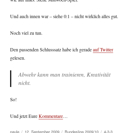
Und auch innen war – siehe 0:1 – nicht wirklich alles gut.
Noch viel zu tun.
Den passenden Schlusssatz habe ich gerade
auf Twitter
gelesen.
Abwehr kann man trainieren, Kreativität
nicht.
So!
Und jetzt Eure
Kommentare
…
Autor
Veröffentlicht
Kategorien
Schlagwörter
paule
12. September 2009
Bundesliga 2009/10
4-3-3
,