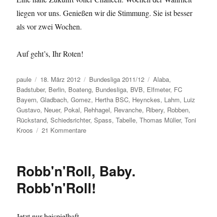
liegen vor uns. Genießen wir die Stimmung. Sie ist besser
als vor zwei Wochen.
Auf geht’s, Ihr Roten!
Autor
Veröffentlicht
Kategorien
Schlagwörter
paule
18. März 2012
Bundesliga 2011/12
Alaba
,
am
Badstuber
,
Berlin
,
Boateng
,
Bundesliga
,
BVB
,
Elfmeter
,
FC
Bayern
,
Gladbach
,
Gomez
,
Hertha BSC
,
Heynckes
,
Lahm
,
Luiz
Gustavo
,
Neuer
,
Pokal
,
Rehhagel
,
Revanche
,
Ribery
,
Robben
,
Rückstand
,
Schiedsrichter
,
Spass
,
Tabelle
,
Thomas Müller
,
Toni
zu
Kroos
21 Kommentare
Von
Sandplätzen,
Schnick-
Robb'n'Roll, Baby.
Schnack-
Schnuck
Robb'n'Roll!
und
jeder
Menge
Jetzt nur beispielhaft.