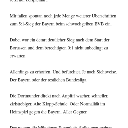
Spaß
in
der
Mir fallen spontan noch jede Menge weiterer Überschriften
Hauptstadt
zum 5:1-Sieg der Bayern beim schwachgelben BVB ein.
Dabei war ein derart deutlicher Sieg nach dem Start der
Borussen und dem berechtigten 0:1 nicht unbedingt zu
erwarten.
Allerdings zu erhoffen. Und befürchtet. Je nach Sichtweise.
Der Bayern oder der restlichen Bundesliga.
Die Dortmunder direkt nach Anpfiff wacher, schneller,
zielstrebiger. Alte Klopp-Schule. Oder Normalität im
Heimspiel gegen die Bayern. Aller Gegner.
Das wissen die Münchner. Eigentlich. Sollte man meinen.