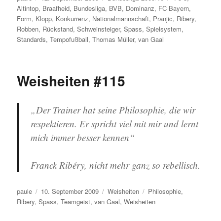
am
Altintop
,
Braafheid
,
Bundesliga
,
BVB
,
Dominanz
,
FC Bayern
,
Form
,
Klopp
,
Konkurrenz
,
Nationalmannschaft
,
Pranjic
,
Ribery
,
Robben
,
Rückstand
,
Schweinsteiger
,
Spass
,
Spielsystem
,
Standards
,
Tempofußball
,
Thomas Müller
,
van Gaal
Weisheiten #115
„Der Trainer hat seine Philosophie, die wir
respektieren. Er spricht viel mit mir und lernt
mich immer besser kennen“
Franck Ribéry, nicht mehr ganz so rebellisch.
Autor
Veröffentlicht
Kategorien
Schlagwörter
paule
10. September 2009
Weisheiten
Philosophie
,
am
Ribery
,
Spass
,
Teamgeist
,
van Gaal
,
Weisheiten