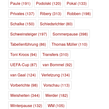
Paule
(191)
Podolski
(120)
Pokal
(133)
Privates
(137)
Ribery
(313)
Robben
(198)
Schalke
(150)
Schiedsrichter
(80)
Schweinsteiger
(197)
Sommerpause
(398)
Tabellenführung
(86)
Thomas Müller
(110)
Toni Kroos
(94)
Transfers
(310)
UEFA-Cup
(87)
van Bommel
(92)
van Gaal
(124)
Verletzung
(134)
Vorberichte
(98)
Vorschau
(113)
Weisheiten
(344)
Werder
(182)
Winterpause
(132)
WM
(105)