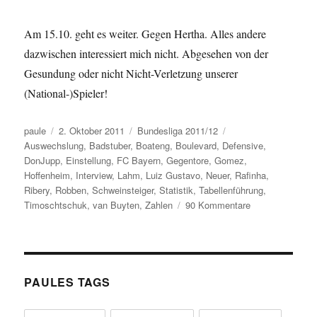
Am 15.10. geht es weiter. Gegen Hertha. Alles andere
dazwischen interessiert mich nicht. Abgesehen von der
Gesundung oder nicht Nicht-Verletzung unserer
(National-)Spieler!
Autor
Veröffentlicht
Kategorien
Schlagwörter
paule
2. Oktober 2011
Bundesliga 2011/12
am
Auswechslung
,
Badstuber
,
Boateng
,
Boulevard
,
Defensive
,
DonJupp
,
Einstellung
,
FC Bayern
,
Gegentore
,
Gomez
,
Hoffenheim
,
Interview
,
Lahm
,
Luiz Gustavo
,
Neuer
,
Rafinha
,
Ribery
,
Robben
,
Schweinsteiger
,
Statistik
,
Tabellenführung
,
zu
Timoschtschuk
,
van Buyten
,
Zahlen
90 Kommentare
Endlich.
Die
Schwächephase
Oder:
Die
PAULES TAGS
alten
Bayern