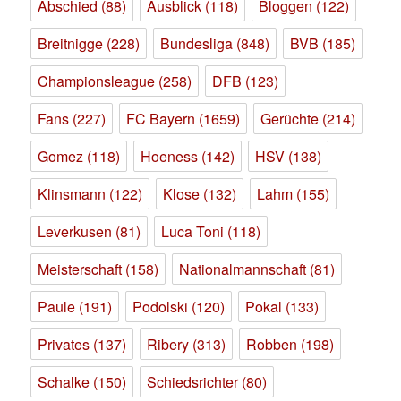
Abschied
(88)
Ausblick
(118)
Bloggen
(122)
sind
zurück.
Breitnigge
(228)
Bundesliga
(848)
BVB
(185)
Championsleague
(258)
DFB
(123)
Fans
(227)
FC Bayern
(1659)
Gerüchte
(214)
Gomez
(118)
Hoeness
(142)
HSV
(138)
Klinsmann
(122)
Klose
(132)
Lahm
(155)
Leverkusen
(81)
Luca Toni
(118)
Meisterschaft
(158)
Nationalmannschaft
(81)
Paule
(191)
Podolski
(120)
Pokal
(133)
Privates
(137)
Ribery
(313)
Robben
(198)
Schalke
(150)
Schiedsrichter
(80)