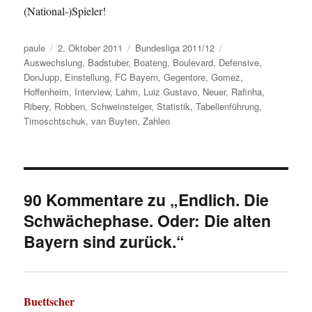
(National-)Spieler!
Autor
Veröffentlicht
Kategorien
Schlagwörter
paule
2. Oktober 2011
Bundesliga 2011/12
am
Auswechslung
,
Badstuber
,
Boateng
,
Boulevard
,
Defensive
,
DonJupp
,
Einstellung
,
FC Bayern
,
Gegentore
,
Gomez
,
Hoffenheim
,
Interview
,
Lahm
,
Luiz Gustavo
,
Neuer
,
Rafinha
,
Ribery
,
Robben
,
Schweinsteiger
,
Statistik
,
Tabellenführung
,
Timoschtschuk
,
van Buyten
,
Zahlen
90 Kommentare zu „Endlich. Die
Schwächephase. Oder: Die alten
Bayern sind zurück.“
Buettscher
sagt: