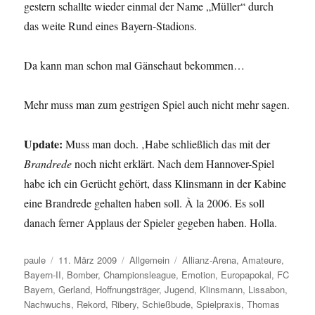
gestern schallte wieder einmal der Name „Müller“ durch
das weite Rund eines Bayern-Stadions.
Da kann man schon mal Gänsehaut bekommen…
Mehr muss man zum gestrigen Spiel auch nicht mehr sagen.
Update:
Muss man doch. ‚Habe schließlich das mit der
Brandrede
noch nicht erklärt. Nach dem Hannover-Spiel
habe ich ein Gerücht gehört, dass Klinsmann in der Kabine
eine Brandrede gehalten haben soll. À la 2006. Es soll
danach ferner Applaus der Spieler gegeben haben. Holla.
Autor
Veröffentlicht
Kategorien
Schlagwörter
paule
11. März 2009
Allgemein
Allianz-Arena
,
Amateure
,
am
Bayern-II
,
Bomber
,
Championsleague
,
Emotion
,
Europapokal
,
FC
Bayern
,
Gerland
,
Hoffnungsträger
,
Jugend
,
Klinsmann
,
Lissabon
,
Nachwuchs
,
Rekord
,
Ribery
,
Schießbude
,
Spielpraxis
,
Thomas