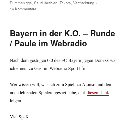
Rummenigge
,
Saudi-Arabien
,
Trikots
,
Vermarktung
zu
14 Kommentare
Next
stop:
China
Bayern in der K.O. – Runde
/ Paule im Webradio
Nach dem gestrigen 0:0 des FC Bayern gegen Donezk war
ich erneut zu Gast im Webradio Sport1.fm.
Wer wissen will, was ich zum Spiel, zu Alonso und den
noch fehlenden Spielern gesagt habe, darf
diesem Link
folgen.
Viel Spaß.