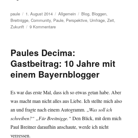
Autor
Veröffentlicht
Kategorien
Schlagwörter
paule
1. August 2014
Allgemein
Blog
,
Bloggen
,
am
Breitnigge
,
Community
,
Paule
,
Perspektive
,
Umfrage
,
Zeit
,
zu
Zukunft
9 Kommentare
Alles
bleibt
anders.
Paules Decima:
Vorerst.
Gastbeitrag: 10 Jahre mit
einem Bayernblogger
Es war das erste Mal, dass ich so etwas getan habe. Aber
was macht man nicht alles aus Liebe. Ich stellte mich also
an und fragte nach einem Autogramm.
„Was soll ich
schreiben?“
„Für Breitnigge.“
Den Blick, mit dem mich
Paul Breitner daraufhin anschaute, werde ich nicht
vergessen.