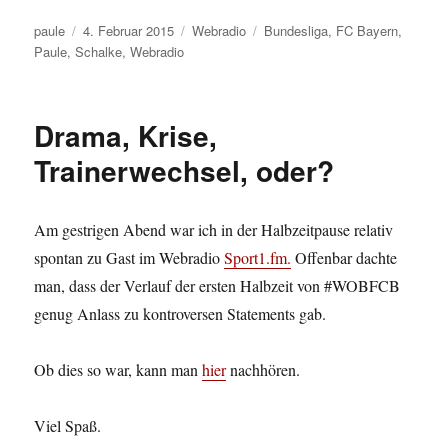
Autor
Veröffentlicht
Kategorien
Schlagwörter
paule
4. Februar 2015
Webradio
Bundesliga
,
FC Bayern
,
am
Paule
,
Schalke
,
Webradio
Drama, Krise,
Trainerwechsel, oder?
Am gestrigen Abend war ich in der Halbzeitpause relativ
spontan zu Gast im Webradio
Sport1.fm.
Offenbar dachte
man, dass der Verlauf der ersten Halbzeit von #WOBFCB
genug Anlass zu kontroversen Statements gab.
Ob dies so war, kann man
hier
nachhören.
Viel Spaß.