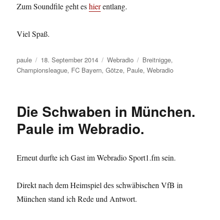
Zum Soundfile geht es
hier
entlang.
Viel Spaß.
Autor
Veröffentlicht
Kategorien
Schlagwörter
paule
18. September 2014
Webradio
Breitnigge
,
am
Championsleague
,
FC Bayern
,
Götze
,
Paule
,
Webradio
Die Schwaben in München.
Paule im Webradio.
Erneut durfte ich Gast im Webradio Sport1.fm sein.
Direkt nach dem Heimspiel des schwäbischen VfB in
München stand ich Rede und Antwort.