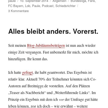
Autor
Veröffentlicht
Kategorien
Schlagwörter
paule
10. September 2014
Allgemein
Bundesliga
,
Fans
,
am
FC Bayern
,
Lob
,
Paule
,
Podcast
,
Schiedsrichter
zu
3 Kommentare
Eine
ultimative
Pod-
Alles bleibt anders. Vorerst.
Hudelei
Seit meinen
Blog-Jubiläumsbeiträgen
ist nun auch wieder
einige Zeit vergangen. Fast unbemerkt für mich, möchte ich
hinzufügen. Ihr kennt das.
Ich hatte
gefragt
, ihr habt geantwortet. Das Ergebnis ist
relativ klar. Aktuell 70% der Teilnehmer könnten sich Co-
Autoren auf Breitnigge.de vorstellen. Auf den Plätzen
„Teaser als Nachbericht“ und „Weiterführende Links“. Im
Prinzip ein Ergebnis mit dem ich
vor
der Umfrage gut hätte
leben können, zog ich doch – wie erwähnt – weitere