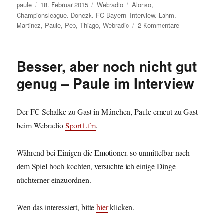
Autor
Veröffentlicht
Kategorien
Schlagwörter
paule
18. Februar 2015
Webradio
Alonso
,
am
Championsleague
,
Donezk
,
FC Bayern
,
Interview
,
Lahm
,
zu
Martinez
,
Paule
,
Pep
,
Thiago
,
Webradio
2 Kommentare
Bayern
in
der
Besser, aber noch nicht gut
K.O.
–
genug – Paule im Interview
Runde
/
Paule
Der FC Schalke zu Gast in München, Paule erneut zu Gast
im
beim Webradio
Sport1.fm
.
Webradio
Während bei Einigen die Emotionen so unmittelbar nach
dem Spiel hoch kochten, versuchte ich einige Dinge
nüchterner einzuordnen.
Wen das interessiert, bitte
hier
klicken.