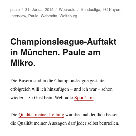
Autor
Veröffentlicht
Kategorien
Schlagwörter
paule
31. Januar 2015
Webradio
Bundesliga
,
FC Bayern
,
am
Interview
,
Paule
,
Webradio
,
Wolfsburg
Championsleague-Auftakt
in München. Paule am
Mikro.
Die Bayern sind in die Championsleague gestartet –
erfolgreich will ich hinzufügen – und ich war – schon
wieder – zu Gast beim Webradio
Sport1.fm
.
Die
Qualität meiner Leitung
war diesmal deutlich besser,
die Qualität meiner Aussagen darf jeder selbst beurteilen.