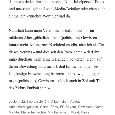
daran werde ich ihn auch messen. Nur „Jubelperser“-Fotos
und massentaugliche Social-Media-Beiträge oder eben auch
einmal ein kritisches Wort hier und da.
Natürlich kann mein Verein nichts dafür, dass mir im
mittleren Alter „plötzlich“ mein (politisches) Gewissen
immer mehr Anlass zum Nachdenken gibt, aber ich als Fan
dieses Vereins – und dies seit den 70er-Jahren – darf ihn
imho durchaus nach seinem Handeln bewerten. Denn auf
dieser Bewertung wird mein Urteil für meine mittel- bis
langfristige Entscheidung basieren – in Abwägung gegen
mein (politisches) Gewissen – ob ich auch in Zukunft Teil
des Zirkus Fußball sein will.
Autor
Veröffentlicht
Kategorien
Schlagwörter
paule
22. Februar 2015
Allgemein
Adidas
,
am
Arbeitsbedingungen
,
China
,
Fans
,
FC Bayern
,
Gewissen
,
Katar
,
Märkte
,
Menschenrechte
,
Mitgliedschaft
,
Moral
,
Paule
,