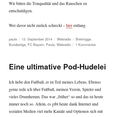
Wir bitten die Tonqualität und das Rauschen zu
entschuldigen.
Wer davor nicht zurück schreckt –
hier
entlang.
Autor
Veröffentlicht
Kategorien
Schlagwörter
paule
13. September 2014
Webradio
Breitnigge
,
am
zu
Bundesliga
,
FC Bayern
,
Paule
,
Webradio
1 Kommentar
Die
Schwaben
in
Eine ultimative Pod-Hudelei
München.
Paule
im
Ich liebe den Fußball, er ist Teil meines Lebens. Ebenso
Webradio.
gerne rede ich über Fußball, meinen Verein, Spieler und
vieles Drumherum. Das war „früher“ so und das ist heute
immer noch so. Allein, es gibt heute dank Internet und
sozialen Medien viel mehr Kanäle und Optionen sich mit