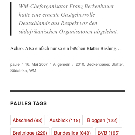
WM-Cheforganisator Franz Beckenbauer
hatte eine erneute Gastgeberrolle
Deutschlands aus Respekt vor den
südafrikanischen Organisatoren abgelehnt.
Achso. Also einfach nur so ein bißchen Blatter-Bashing…
Autor
Veröffentlicht
Kategorien
Schlagwörter
paule
16. Mai 2007
Allgemein
2010
,
Beckenbauer
,
Blatter
,
am
Südafrika
,
WM
PAULES TAGS
Abschied
(88)
Ausblick
(118)
Bloggen
(122)
Breitnigge
(228)
Bundesliga
(848)
BVB
(185)