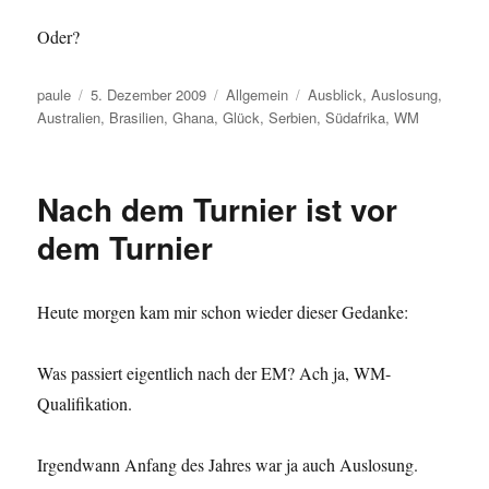
Oder?
Autor
Veröffentlicht
Kategorien
Schlagwörter
paule
5. Dezember 2009
Allgemein
Ausblick
,
Auslosung
,
am
Australien
,
Brasilien
,
Ghana
,
Glück
,
Serbien
,
Südafrika
,
WM
Nach dem Turnier ist vor
dem Turnier
Heute morgen kam mir schon wieder dieser Gedanke:
Was passiert eigentlich nach der EM? Ach ja, WM-
Qualifikation.
Irgendwann Anfang des Jahres war ja auch Auslosung.