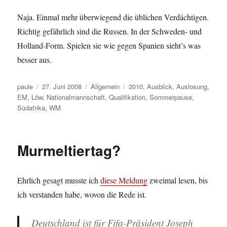
Naja. Einmal mehr überwiegend die üblichen Verdächtigen.
Richtig gefährlich sind die Russen. In der Schweden- und
Holland-Form. Spielen sie wie gegen Spanien sieht’s was
besser aus.
Autor
Veröffentlicht
Kategorien
Schlagwörter
paule
27. Juni 2008
Allgemein
2010
,
Ausblick
,
Auslosung
,
am
EM
,
Löw
,
Nationalmannschaft
,
Qualifikation
,
Sommerpause
,
Südafrika
,
WM
Murmeltiertag?
Ehrlich gesagt musste ich
diese Meldung
zweimal lesen, bis
ich verstanden habe, wovon die Rede ist.
Deutschland ist für Fifa-Präsident Joseph