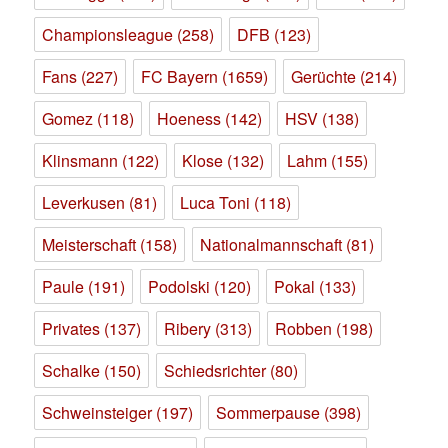
Championsleague
(258)
DFB
(123)
Fans
(227)
FC Bayern
(1659)
Gerüchte
(214)
Gomez
(118)
Hoeness
(142)
HSV
(138)
Klinsmann
(122)
Klose
(132)
Lahm
(155)
Leverkusen
(81)
Luca Toni
(118)
Meisterschaft
(158)
Nationalmannschaft
(81)
Paule
(191)
Podolski
(120)
Pokal
(133)
Privates
(137)
Ribery
(313)
Robben
(198)
Schalke
(150)
Schiedsrichter
(80)
Schweinsteiger
(197)
Sommerpause
(398)