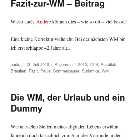
Fazit-zur-WM – Beitrag
Wieso auch.
Andere
können dies – wie so oft – viel besser!
Eine kleine Korrektur vielleicht: Bei der nächsten WM bin
ich erst schlappe 42 Jahre alt…
Autor
Veröffentlicht
Kategorien
Schlagwörter
paule
13. Juli 2010
Allgemein
2010
,
2014
,
Ausblick
,
am
Brasilien
,
Fazit
,
Paule
,
Sommerpause
,
Südafrika
,
WM
Die WM, der Urlaub und ein
Dummy
Wie an vielen Stellen meines digitalen Lebens erwähnt,
fahre ich doch tatsächlich zum Start der Vorrunde in den