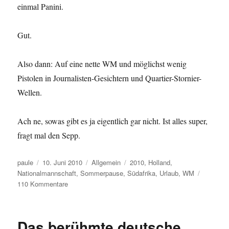
einmal Panini.
Gut.
Also dann: Auf eine nette WM und möglichst wenig
Pistolen in Journalisten-Gesichtern und Quartier-Stornier-
Wellen.
Ach ne, sowas gibt es ja eigentlich gar nicht. Ist alles super,
fragt mal den Sepp.
Autor
Veröffentlicht
Kategorien
Schlagwörter
paule
10. Juni 2010
Allgemein
2010
,
Holland
,
am
Nationalmannschaft
,
Sommerpause
,
Südafrika
,
Urlaub
,
WM
zu
110 Kommentare
Die
WM,
der
Das berühmte deutsche
Urlaub