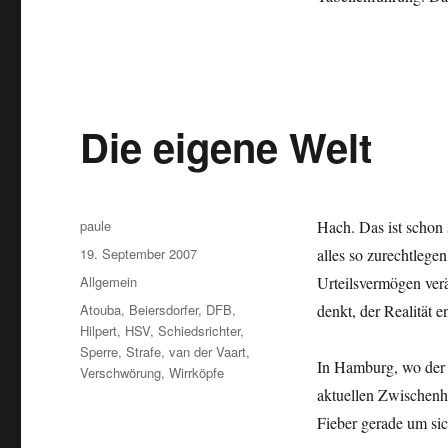
Die eigene Welt
Autor
paule
Hach. Das ist schon 
Veröffentlicht
19. September 2007
alles so zurechtlege
am
Kategorien
Allgemein
Urteilsvermögen verä
Schlagwörter
Atouba
,
Beiersdorfer
,
DFB
,
denkt, der Realität en
Hilpert
,
HSV
,
Schiedsrichter
,
Sperre
,
Strafe
,
van der Vaart
,
In Hamburg, wo der 
Verschwörung
,
Wirrköpfe
aktuellen Zwischenho
Fieber gerade um sic