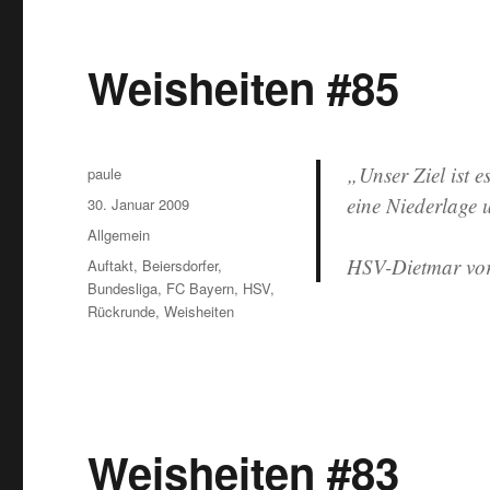
Weisheiten #85
„Unser Ziel ist e
Autor
paule
eine Niederlage 
Veröffentlicht
30. Januar 2009
am
Kategorien
Allgemein
HSV-Dietmar vor
Schlagwörter
Auftakt
,
Beiersdorfer
,
Bundesliga
,
FC Bayern
,
HSV
,
Rückrunde
,
Weisheiten
Weisheiten #83