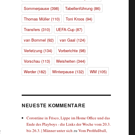
Sommerpause
(398)
Tabellenführung
(86)
Thomas Müller
(110)
Toni Kroos
(94)
Transfers
(310)
UEFA-Cup
(87)
van Bommel
(92)
van Gaal
(124)
Verletzung
(134)
Vorberichte
(98)
Vorschau
(113)
Weisheiten
(344)
Werder
(182)
Winterpause
(132)
WM
(105)
NEUESTE KOMMENTARE
Corontäne in Frisco, Lippe im Home Office und das
Ende des Playboys - die Links der Woche vom 20.3.
bis 26.3. | Männer unter sich
zu
Vom Profifußball,
!