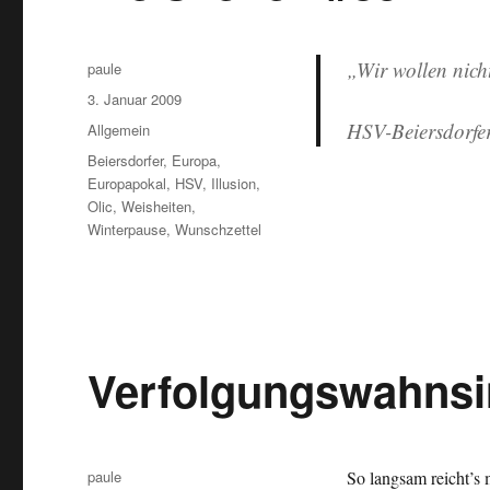
„Wir wollen nicht
Autor
paule
Veröffentlicht
3. Januar 2009
am
HSV-Beiersdorfe
Kategorien
Allgemein
Schlagwörter
Beiersdorfer
,
Europa
,
Europapokal
,
HSV
,
Illusion
,
Olic
,
Weisheiten
,
Winterpause
,
Wunschzettel
Verfolgungswahnsi
Autor
paule
So langsam reicht’s 