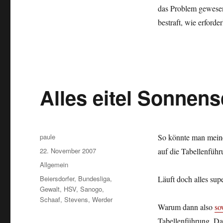
das Problem gewesen,
bestraft, wie erford
Alles eitel Sonnen
Autor
paule
So könnte man mei
Veröffentlicht
22. November 2007
auf die Tabellenführ
am
Kategorien
Allgemein
Schlagwörter
Beiersdorfer
,
Bundesliga
,
Läuft doch alles supe
Gewalt
,
HSV
,
Sanogo
,
Schaaf
,
Stevens
,
Werder
Warum dann also
so
Tabellenführung. Da