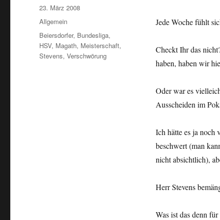
Veröffentlicht
23. März 2008
am
Kategorien
Allgemein
Jede Woche fühlt sich
Schlagwörter
Beiersdorfer
,
Bundesliga
,
HSV
,
Magath
,
Meisterschaft
,
Checkt Ihr das nicht
Stevens
,
Verschwörung
haben, haben wir hi
Oder war es vielleic
Ausscheiden im Poka
Ich hätte es ja noch
beschwert (man kann 
nicht absichtlich), a
Herr Stevens bemän
Was ist das denn für