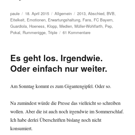
Autor
Veröffentlicht
Kategorien
Schlagwörter
paule
18. April 2015
Allgemein
2013
,
Abschied
,
BVB
,
am
Eitelkeit
,
Emotionen
,
Erwartungshaltung
,
Fans
,
FC Bayern
,
Guardiola
,
Hoeness
,
Klopp
,
Medien
,
Müller-Wohlfarth
,
Pep
,
zu
Pokal
,
Rummenigge
,
Triple
61 Kommentare
Fegefeuer,
Eitelkeiten,
Institutionen
Es geht los. Irgendwie.
und
jede
Oder einfach nur weiter.
Menge
Emotion
Am Sonntag kommt es zum Gigantengipfel. Oder so.
Na zumindest würde die Presse das vielleicht so schreiben
wollen. Aber die ist auch noch irgendwie im Sommerschlaf.
Ich habe derlei Überschriften bislang noch nicht
konsumiert.