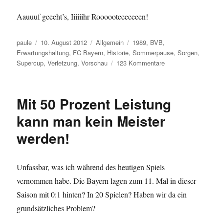
Aauuuf geeeht’s, Iiiiiihr Roooooteeeeeeen!
Autor
Veröffentlicht
Kategorien
Schlagwörter
paule
10. August 2012
Allgemein
1989
,
BVB
,
am
Erwartungshaltung
,
FC Bayern
,
Historie
,
Sommerpause
,
Sorgen
,
zu
Supercup
,
Verletzung
,
Vorschau
123 Kommentare
Es
geht
los.
Mit 50 Prozent Leistung
Irgendwie.
Oder
kann man kein Meister
einfach
werden!
nur
weiter.
Unfassbar, was ich während des heutigen Spiels
vernommen habe. Die Bayern lagen zum 11. Mal in dieser
Saison mit 0:1 hinten? In 20 Spielen? Haben wir da ein
grundsätzliches Problem?