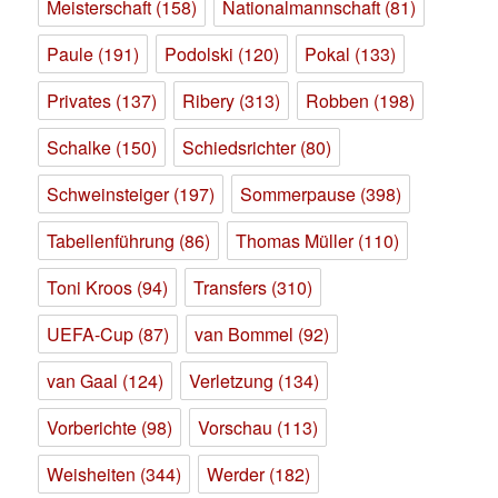
Meisterschaft
(158)
Nationalmannschaft
(81)
Paule
(191)
Podolski
(120)
Pokal
(133)
Privates
(137)
Ribery
(313)
Robben
(198)
Schalke
(150)
Schiedsrichter
(80)
Schweinsteiger
(197)
Sommerpause
(398)
Tabellenführung
(86)
Thomas Müller
(110)
Toni Kroos
(94)
Transfers
(310)
UEFA-Cup
(87)
van Bommel
(92)
van Gaal
(124)
Verletzung
(134)
Vorberichte
(98)
Vorschau
(113)
Weisheiten
(344)
Werder
(182)