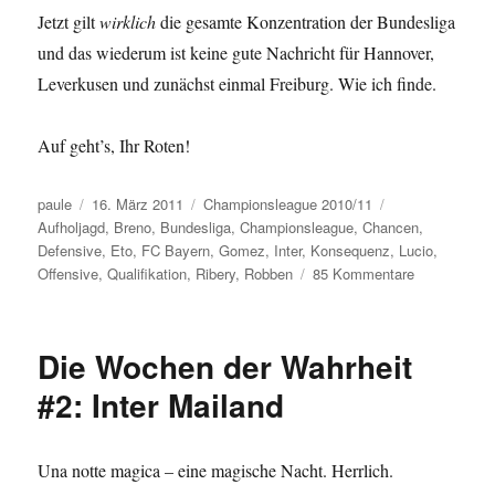
Jetzt gilt
wirklich
die gesamte Konzentration der Bundesliga
und das wiederum ist keine gute Nachricht für Hannover,
Leverkusen und zunächst einmal Freiburg. Wie ich finde.
Auf geht’s, Ihr Roten!
Autor
Veröffentlicht
Kategorien
Schlagwörter
paule
16. März 2011
Championsleague 2010/11
am
Aufholjagd
,
Breno
,
Bundesliga
,
Championsleague
,
Chancen
,
Defensive
,
Eto
,
FC Bayern
,
Gomez
,
Inter
,
Konsequenz
,
Lucio
,
zu
Offensive
,
Qualifikation
,
Ribery
,
Robben
85 Kommentare
Kein
Kassenschla
Unsere
Die Wochen der Wahrheit
Saison
in
#2: Inter Mailand
94
Minuten
Una notte magica – eine magische Nacht. Herrlich.