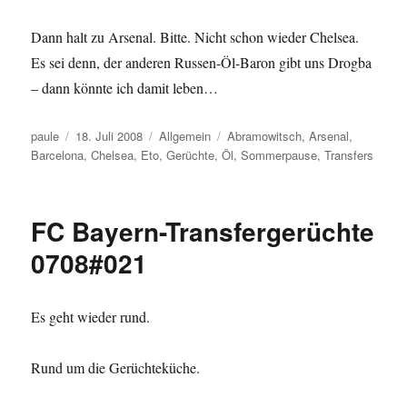
Dann halt zu Arsenal. Bitte. Nicht schon wieder Chelsea.
Es sei denn, der anderen Russen-Öl-Baron gibt uns Drogba
– dann könnte ich damit leben…
Autor
Veröffentlicht
Kategorien
Schlagwörter
paule
18. Juli 2008
Allgemein
Abramowitsch
,
Arsenal
,
am
Barcelona
,
Chelsea
,
Eto
,
Gerüchte
,
Öl
,
Sommerpause
,
Transfers
FC Bayern-Transfergerüchte
0708#021
Es geht wieder rund.
Rund um die Gerüchteküche.