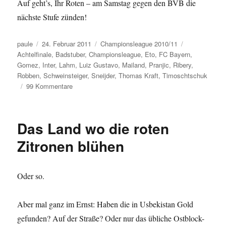
Auf geht’s, Ihr Roten – am Samstag gegen den BVB die
nächste Stufe zünden!
Autor
Veröffentlicht
Kategorien
Schlagwörter
paule
24. Februar 2011
Championsleague 2010/11
am
Achtelfinale
,
Badstuber
,
Championsleague
,
Eto
,
FC Bayern
,
Gomez
,
Inter
,
Lahm
,
Luiz Gustavo
,
Mailand
,
Pranjic
,
Ribery
,
Robben
,
Schweinsteiger
,
Sneijder
,
Thomas Kraft
,
Timoschtschuk
zu
99 Kommentare
Die
Wochen
der
Das Land wo die roten
Wahrheit
#2:
Zitronen blühen
Inter
Mailand
Oder so.
Aber mal ganz im Ernst: Haben die in Usbekistan Gold
gefunden? Auf der Straße? Oder nur das übliche Ostblock-