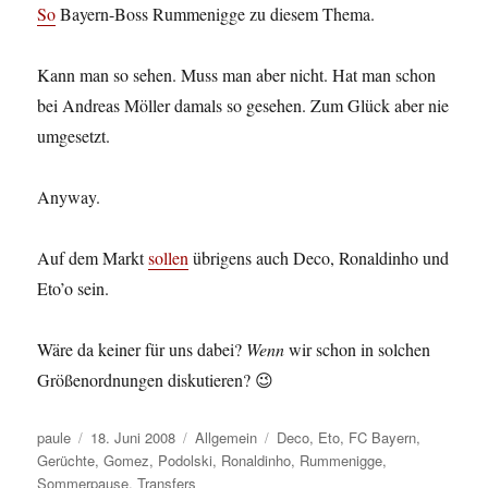
So
Bayern-Boss Rummenigge zu diesem Thema.
Kann man so sehen. Muss man aber nicht. Hat man schon
bei Andreas Möller damals so gesehen. Zum Glück aber nie
umgesetzt.
Anyway.
Auf dem Markt
sollen
übrigens auch Deco, Ronaldinho und
Eto’o sein.
Wäre da keiner für uns dabei?
Wenn
wir schon in solchen
Größenordnungen diskutieren? 😉
Autor
Veröffentlicht
Kategorien
Schlagwörter
paule
18. Juni 2008
Allgemein
Deco
,
Eto
,
FC Bayern
,
am
Gerüchte
,
Gomez
,
Podolski
,
Ronaldinho
,
Rummenigge
,
Sommerpause
,
Transfers