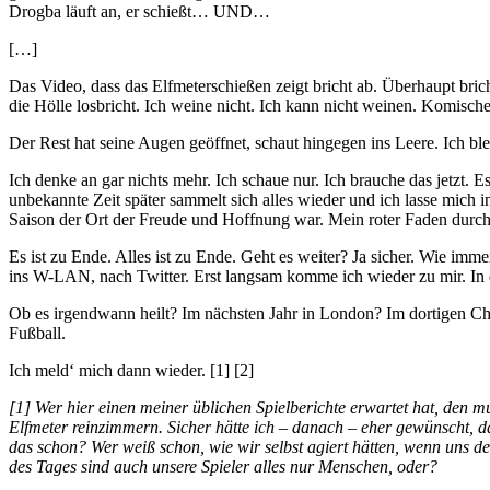
Drogba läuft an, er schießt… UND…
[…]
Das Video, dass das Elfmeterschießen zeigt bricht ab. Überhaupt brich
die Hölle losbricht. Ich weine nicht. Ich kann nicht weinen. Komisc
Der Rest hat seine Augen geöffnet, schaut hingegen ins Leere. Ich blei
Ich denke an gar nichts mehr. Ich schaue nur. Ich brauche das jetzt. E
unbekannte Zeit später sammelt sich alles wieder und ich lasse mic
Saison der Ort der Freude und Hoffnung war. Mein roter Faden durc
Es ist zu Ende. Alles ist zu Ende. Geht es weiter? Ja sicher. Wie imm
ins W-LAN, nach Twitter. Erst langsam komme ich wieder zu mir. In d
Ob es irgendwann heilt? Im nächsten Jahr in London? Im dortigen Cha
Fußball.
Ich meld‘ mich dann wieder. [1] [2]
[1] Wer hier einen meiner üblichen Spielberichte erwartet hat, den m
Elfmeter reinzimmern. Sicher hätte ich – danach – eher gewünscht, 
das schon? Wer weiß schon, wie wir selbst agiert hätten, wenn uns de
des Tages sind auch unsere Spieler alles nur Menschen, oder?