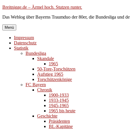
Zum
Breitnigge.de – Ärmel hoch. Stutzen runter.
Inhalt
Das Weblog über Bayerns Traumduo der 80er, die Bundesliga und de
springen
Menü
Impressum
Datenschutz
Statistik
Bundesliga
Skandale
1965
50-Tore-Torschützen
Aufstieg 1965
Torschützenkönige
FC Bayern
Chronik
1900-1933
1933-1945
1945-1965
1965 bis heute
Geschichte
Präsidenten
BL-Kapitäne