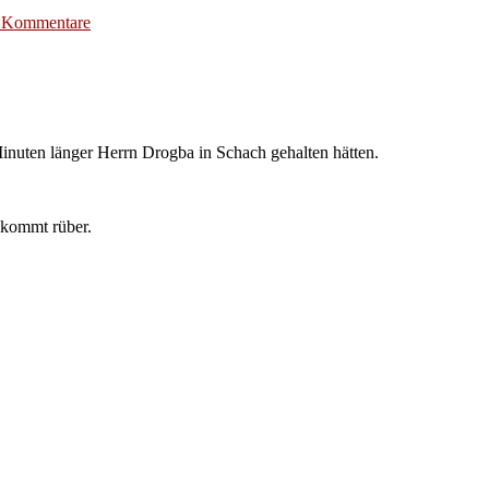
zu
 Kommentare
Weisheiten
#208
nuten länger Herrn Drogba in Schach gehalten hätten.
 kommt rüber.