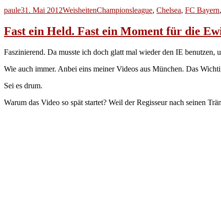
Autor
Veröffentlicht
Kategorien
Schlagwörter
paule
31. Mai 2012
Weisheiten
Championsleague
,
Chelsea
,
FC Bayern
am
Fast ein Held. Fast ein Moment für die Ewi
Faszinierend. Da musste ich doch glatt mal wieder den IE benutzen, 
Wie auch immer. Anbei eins meiner Videos aus München. Das Wichtig
Sei es drum.
Warum das Video so spät startet? Weil der Regisseur nach seinen Tr