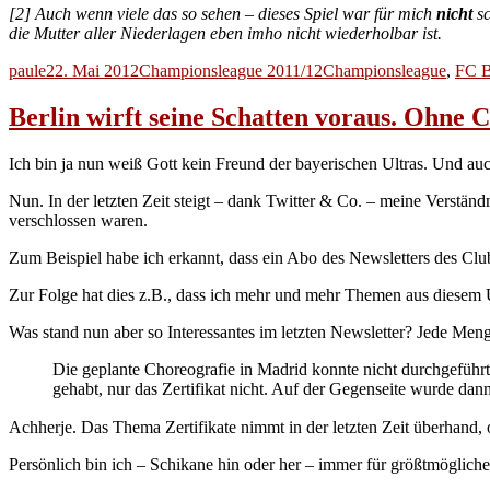
[2] Auch wenn viele das so sehen – dieses Spiel war für mich
nicht
sc
die Mutter aller Niederlagen eben imho nicht wiederholbar ist.
Autor
Veröffentlicht
Kategorien
Schlagwörter
paule
22. Mai 2012
Championsleague 2011/12
Championsleague
,
FC B
am
Berlin wirft seine Schatten voraus. Ohne 
Ich bin ja nun weiß Gott kein Freund der bayerischen Ultras. Und auch 
Nun. In der letzten Zeit steigt – dank Twitter & Co. – meine Verstä
verschlossen waren.
Zum Beispiel habe ich erkannt, dass ein Abo des Newsletters des Clu
Zur Folge hat dies z.B., dass ich mehr und mehr Themen aus diesem 
Was stand nun aber so Interessantes im letzten Newsletter? Jede M
Die geplante Choreografie in Madrid konnte nicht durchgeführt
gehabt, nur das Zertifikat nicht. Auf der Gegenseite wurde dan
Achherje. Das Thema Zertifikate nimmt in der letzten Zeit überhand,
Persönlich bin ich – Schikane hin oder her – immer für größtmögliche 