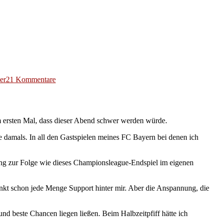
zu
er
21 Kommentare
Fast
ein
Held.
Fast
m ersten Mal, dass dieser Abend schwer werden würde.
ein
Moment
 damals. In all den Gastspielen meines FC Bayern bei denen ich
für
die
Ewigkeit.
ung zur Folge wie dieses Championsleague-Endspiel im eigenen
unkt schon jede Menge Support hinter mir. Aber die Anspannung, die
und beste Chancen liegen ließen. Beim Halbzeitpfiff hätte ich