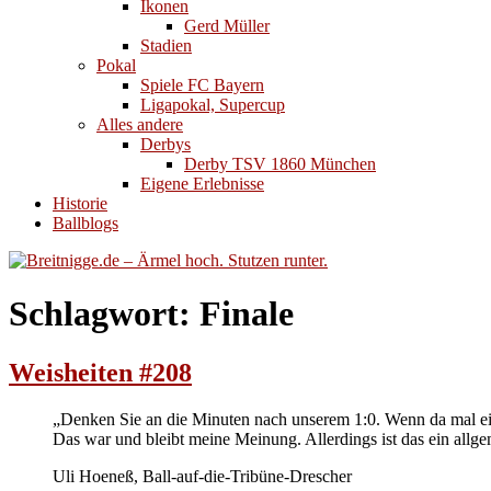
Ikonen
Gerd Müller
Stadien
Pokal
Spiele FC Bayern
Ligapokal, Supercup
Alles andere
Derbys
Derby TSV 1860 München
Eigene Erlebnisse
Historie
Ballblogs
Schlagwort:
Finale
Weisheiten #208
„Denken Sie an die Minuten nach unserem 1:0. Wenn da mal ei
Das war und bleibt meine Meinung. Allerdings ist das ein allg
Uli Hoeneß, Ball-auf-die-Tribüne-Drescher