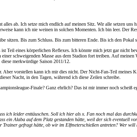
t alles ab. Ich setze mich endlich auf meinen Sitz. Wir alle setzen un
herweise kann ich nie weinen in solchen Momenten. Ich bin leer. Der R
be sitzen. Bis zum Schluss. Bis zum bitteren Ende. Bis ich den Pokal se
s ist Teil eines körperlichen Reflexes. Ich könnte mich jetzt gar nicht
h in einer schweigenden Masse aus dem Stadion fort treiben. Auf mein
h diese merkwürdige Saison 2011/12.
er. Aber vorstellen kann ich mir dies nicht. Der Nicht-Fan-Teil meines 
ieser Nacht, in den Tagen, während ich diese Zeilen schreibe.
mpionsleague-Finale? Ganz ehrlich? Das ist mir immer noch scheiß ega
uss ich leider enttäuschen. Soll ich hier als x. Fan noch mal das dur
dass ein Alaba auf dem Platz gestanden hätte, weil der sich eventuell
r Trainer gefragt hätte, ob wir im Elfmeterschießen antreten? Wer will