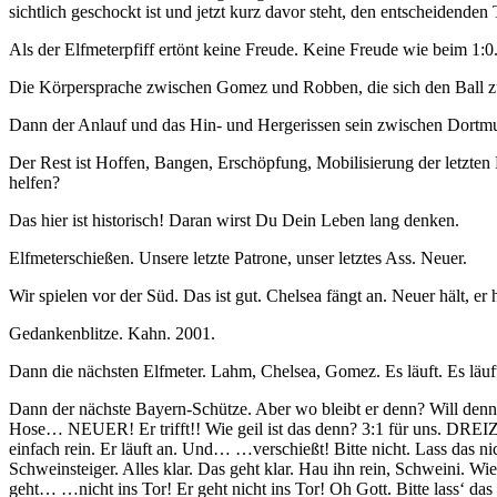
sichtlich geschockt ist und jetzt kurz davor steht, den entscheidenden 
Als der Elfmeterpfiff ertönt keine Freude. Keine Freude wie beim 1:
Die Körpersprache zwischen Gomez und Robben, die sich den Ball zu
Dann der Anlauf und das Hin- und Hergerissen sein zwischen Dort
Der Rest ist Hoffen, Bangen, Erschöpfung, Mobilisierung der letzten
helfen?
Das hier ist historisch! Daran wirst Du Dein Leben lang denken.
Elfmeterschießen. Unsere letzte Patrone, unser letztes Ass. Neuer.
Wir spielen vor der Süd. Das ist gut. Chelsea fängt an. Neuer hält, er
Gedankenblitze. Kahn. 2001.
Dann die nächsten Elfmeter. Lahm, Chelsea, Gomez. Es läuft. Es läuft 
Dann der nächste Bayern-Schütze. Aber wo bleibt er denn? Will denn
Hose… NEUER! Er trifft!! Wie geil ist das denn? 3:1 für uns. DREIZU
einfach rein. Er läuft an. Und… …verschießt! Bitte nicht. Lass das ni
Schweinsteiger. Alles klar. Das geht klar. Hau ihn rein, Schweini.
geht… …nicht ins Tor! Er geht nicht ins Tor! Oh Gott. Bitte lass‘ das 