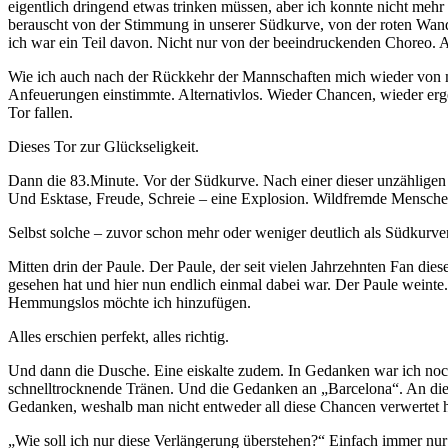
eigentlich dringend etwas trinken müssen, aber ich konnte nicht mehr
berauscht von der Stimmung in unserer Südkurve, von der roten Wand,
ich war ein Teil davon. Nicht nur von der beeindruckenden Choreo. Ab
Wie ich auch nach der Rückkehr der Mannschaften mich wieder von 
Anfeuerungen einstimmte. Alternativlos. Wieder Chancen, wieder erg
Tor fallen.
Dieses Tor zur Glückseligkeit.
Dann die 83.Minute. Vor der Südkurve. Nach einer dieser unzähligen S
Und Esktase, Freude, Schreie – eine Explosion. Wildfremde Mensche
Selbst solche – zuvor schon mehr oder weniger deutlich als Südkurv
Mitten drin der Paule. Der Paule, der seit vielen Jahrzehnten Fan die
gesehen hat und hier nun endlich einmal dabei war. Der Paule weint
Hemmungslos möchte ich hinzufügen.
Alles erschien perfekt, alles richtig.
Und dann die Dusche. Eine eiskalte zudem. In Gedanken war ich noch d
schnelltrocknende Tränen. Und die Gedanken an „Barcelona“. An die 
Gedanken, weshalb man nicht entweder all diese Chancen verwertet hat
„Wie soll ich nur diese Verlängerung überstehen?“ Einfach immer n