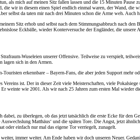
 tun, als mich auf meinen Sitz fallen lassen und die 15 Minuten Pause z
 die wir in diesem einen Spiel endlich einmal waren, der Wand, die wi
er selbst da taten mir nach drei Minuten schon die Arme weh. Auch hie
meinem Sitz erhob und selbst nach dem Stimmungsabbruch nach den B
ebnislose Eckbälle, wieder Konterversuche der Engländer, die unsere 
trafraum-Wuseleien unserer Offensive. Teilweise zu verspielt, teilweise
n lagen sich in den Armen.
en-Touristen erkennbare – Bayern-Fans, die aber jeden Support mehr od
ses Vereins ist. Der in dieser Zeit viele Meisterschaften, viele Pokal
e. Er weinte wie 2001. Als wir nach 25 Jahren zum ersten Mal wieder d
abei, zu überlegen, ob das jetzt tatsächlich die erste Ecke für den Ge
Auswechslung Matthäus‘ und die späten Tore. Die Angst, jetzt ähnlich
 oder einfach nur mal das eigene Tor verriegelt, zunagelt.
ur weiter, immer weiter. Am Ende haben wir doch unseren Neuer. Geda