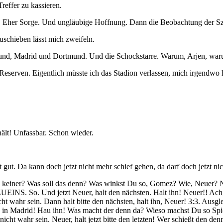
Treffer zu kassieren.
0. Eher Sorge. Und ungläubige Hoffnung. Dann die Beobachtung der Szen
schieben lässt mich zweifeln.
mund, Madrid und Dortmund. Und die Schockstarre. Warum, Arjen, wa
 Reserven. Eigentlich müsste ich das Stadion verlassen, mich irgendw
 hält! Unfassbar. Schon wieder.
gut. Da kann doch jetzt nicht mehr schief gehen, da darf doch jetzt ni
 keiner? Was soll das denn? Was winkst Du so, Gomez? Wie, Neuer? Ne
EINS. So. Und jetzt Neuer, halt den nächsten. Halt ihn! Neuer!! Ach, 
cht wahr sein. Dann halt bitte den nächsten, halt ihn, Neuer! 3:3. Ausg
 Wie in Madrid! Hau ihn! Was macht der denn da? Wieso machst Du so 
nicht wahr sein. Neuer, halt jetzt bitte den letzten! Wer schießt den de