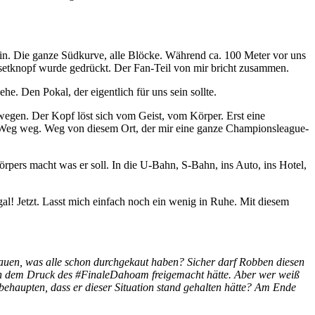
s hin. Die ganze Südkurve, alle Blöcke. Während ca. 100 Meter vor uns
esetknopf wurde gedrückt. Der Fan-Teil von mir bricht zusammen.
he. Den Pokal, der eigentlich für uns sein sollte.
 bewegen. Der Kopf löst sich vom Geist, vom Körper. Erst eine
en Weg weg. Weg von diesem Ort, der mir eine ganze Championsleague-
Körpers macht was er soll. In die U-Bahn, S-Bahn, ins Auto, ins Hotel,
l! Jetzt. Lasst mich einfach noch ein wenig in Ruhe. Mit diesem
chkauen, was alle schon durchgekaut haben? Sicher darf Robben diesen
 von dem Druck des #FinaleDahoam freigemacht hätte. Aber wer weiß
 behaupten, dass er dieser Situation stand gehalten hätte? Am Ende