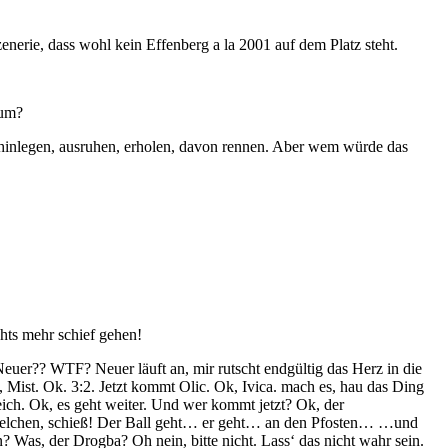
erie, dass wohl kein Effenberg a la 2001 auf dem Platz steht.
rum?
o hinlegen, ausruhen, erholen, davon rennen. Aber wem würde das
chts mehr schief gehen!
uer?? WTF? Neuer läuft an, mir rutscht endgültig das Herz in die
Mist. Ok. 3:2. Jetzt kommt Olic. Ok, Ivica. mach es, hau das Ding
leich. Ok, es geht weiter. Und wer kommt jetzt? Ok, der
Spielchen, schieß! Der Ball geht… er geht… an den Pfosten… …und
nn? Was, der Drogba? Oh nein, bitte nicht. Lass‘ das nicht wahr sein.