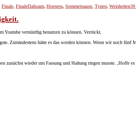
,
Finale
,
FinaleDahoam
,
Hoeness
,
Sommerpause
,
Typen
,
Weisheiten
39
gkeit.
um Youtube vernünftig benutzen zu können. Verrückt.
ste. Zumindestens hätte es das werden können. Wenn wir noch fünf Mi
änen zunächst wieder um Fassung und Haltung ringen musste. ‚Hoffe es