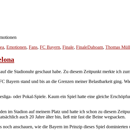
Emotionen
ea
,
Emotionen
,
Fans
,
FC Bayern
,
Finale
,
FinaleDahoam
,
Thomas Müll
elona
 auf die Stadionuhr geschaut habe. Zu diesem Zeitpunkt merkte ich zu
C Bayern stand und bis an die Grenzen meiner Belastbarkeit ging. Wie
sliga- oder Pokal-Spiele. Kaum ein Spiel hatte eine gleiche Erschöpf
nden im Stadion auf meinem Platz und hatte ich schon zu diesem Zeitp
 tatsächlich auch 20 Jahre älter bin, ließ mir fast die Beine wegsacken.
ss noch anschauen, wie die Bayern im Prinzip dieses Spiel dominierten 