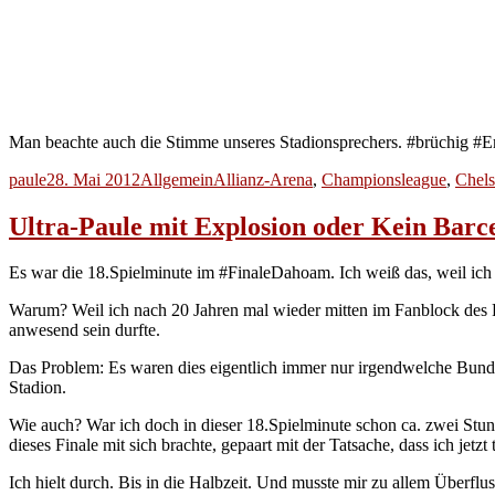
Man beachte auch die Stimme unseres Stadionsprechers. #brüchig #
Autor
Veröffentlicht
Kategorien
Schlagwörter
paule
28. Mai 2012
Allgemein
Allianz-Arena
,
Championsleague
,
Chels
am
Ultra-Paule mit Explosion oder Kein Barc
Es war die 18.Spielminute im #FinaleDahoam. Ich weiß das, weil ich
Warum? Weil ich nach 20 Jahren mal wieder mitten im Fanblock des F
anwesend sein durfte.
Das Problem: Es waren dies eigentlich immer nur irgendwelche Bunde
Stadion.
Wie auch? War ich doch in dieser 18.Spielminute schon ca. zwei Stu
dieses Finale mit sich brachte, gepaart mit der Tatsache, dass ich jetzt
Ich hielt durch. Bis in die Halbzeit. Und musste mir zu allem Überflu