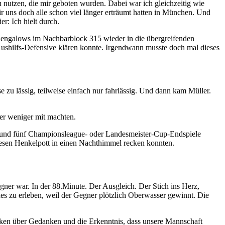
u nutzen, die mir geboten wurden. Dabei war ich gleichzeitig wie
r uns doch alle schon viel länger erträumt hatten in München. Und
r: Ich hielt durch.
engalows im Nachbarblock 315 wieder in die übergreifenden
Aushilfs-Defensive klären konnte. Irgendwann musste doch mal dieses
 zu lässig, teilweise einfach nur fahrlässig. Und dann kam Müller.
er weniger mit machten.
siege und fünf Championsleague- oder Landesmeister-Cup-Endspiele
iesen Henkelpott in einen Nachthimmel recken konnten.
gner war. In der 88.Minute. Der Ausgleich. Der Stich ins Herz,
es zu erleben, weil der Gegner plötzlich Oberwasser gewinnt. Die
nken über Gedanken und die Erkenntnis, dass unsere Mannschaft