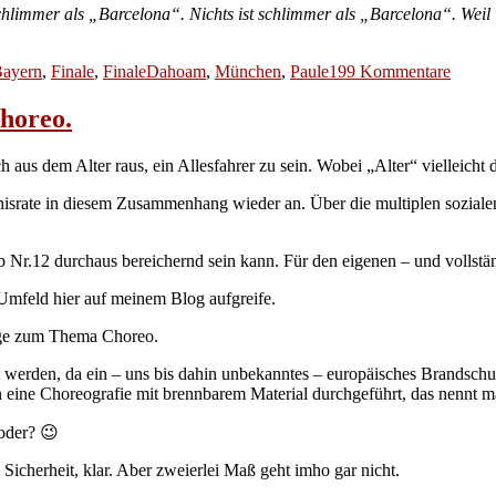
hlimmer als „Barcelona“. Nichts ist schlimmer als „Barcelona“. Weil 
zu
ayern
,
Finale
,
FinaleDahoam
,
München
,
Paule
199 Kommentare
Ultra-
Paule
Choreo.
mit
Explo
aus dem Alter raus, ein Allesfahrer zu sein. Wobei „Alter“ vielleicht da
oder
Kein
ndnisrate in diesem Zusammenhang wieder an. Über die multiplen sozial
Barce
b Nr.12 durchaus bereichernd sein kann. Für den eigenen – und vollst
Umfeld hier auf meinem Blog aufgreife.
enge zum Thema Choreo.
 werden, da ein – uns bis dahin unbekanntes – europäisches Brandschutz
n eine Choreografie mit brennbarem Material durchgeführt, das nennt m
 oder? 😉
Sicherheit, klar. Aber zweierlei Maß geht imho gar nicht.