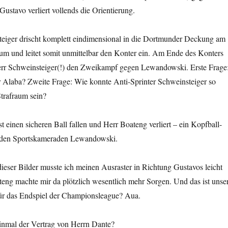
stavo verliert vollends die Orientierung.
teiger drischt komplett eindimensional in die Dortmunder Deckung am
um und leitet somit unmittelbar den Konter ein. Am Ende des Konters
err Schweinsteiger(!) den Zweikampf gegen Lewandowski. Erste Frage
r Alaba? Zweite Frage: Wie konnte Anti-Sprinter Schweinsteiger so
trafraum sein?
t einen sicheren Ball fallen und Herr Boateng verliert – ein Kopfball-
n den Sportskameraden Lewandowski.
eser Bilder musste ich meinen Ausraster in Richtung Gustavos leicht
teng machte mir da plötzlich wesentlich mehr Sorgen. Und das ist unse
r das Endspiel der Championsleague? Aua.
inmal der Vertrag von Herrn Dante?