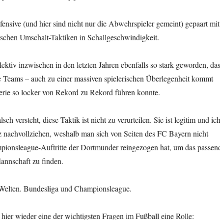
fensive (und hier sind nicht nur die Abwehrspieler gemeint) gepaart mit
ischen Umschalt-Taktiken in Schallgeschwindigkeit.
lektiv inzwischen in den letzten Jahren ebenfalls so stark geworden, da
 Teams – auch zu einer massiven spielerischen Überlegenheit kommt
erie so locker von Rekord zu Rekord führen konnte.
sch versteht, diese Taktik ist nicht zu verurteilen. Sie ist legitim und ic
z nachvollziehen, weshalb man sich von Seiten des FC Bayern nicht
onsleague-Auftritte der Dortmunder reingezogen hat, um das passen
annschaft zu finden.
Welten. Bundesliga und Championsleague.
h hier wieder eine der wichtigsten Fragen im Fußball eine Rolle: