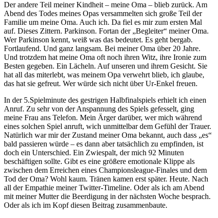
Der andere Teil meiner Kindheit – meine Oma – blieb zurück. Am
Abend des Todes meines Opas versammelten sich große Teil der
Familie um meine Oma. Auch ich. Da fiel es mir zum ersten Mal
auf. Dieses Zittern. Parkinson. Fortan der „Begleiter“ meiner Oma.
Wer Parkinson kennt, weiß was das bedeutet. Es geht bergab.
Fortlaufend. Und ganz langsam. Bei meiner Oma über 20 Jahre.
Und trotzdem hat meine Oma oft noch ihren Witz, ihre Ironie zum
Besten gegeben. Ein Lächeln. Auf unseren und ihrem Gesicht. Sie
hat all das miterlebt, was meinem Opa verwehrt blieb, ich glaube,
das hat sie gefreut. Wer würde sich nicht über Ur-Enkel freuen.
In der 5.Spielminute des gestrigen Halbfinalspiels erhielt ich einen
Anruf. Zu sehr von der Anspannung des Spiels gefesselt, ging
meine Frau ans Telefon. Mein Ärger darüber, wer mich während
eines solchen Spiel anruft, wich unmittelbar dem Gefühl der Trauer.
Natürlich war mir der Zustand meiner Oma bekannt, auch dass „es“
bald passieren würde – es dann aber tatsächlich zu empfinden, ist
doch ein Unterschied. Ein Zwiespalt, der mich 92 Minuten
beschäftigen sollte. Gibt es eine größere emotionale Klippe als
zwischen dem Erreichen eines Championsleague-Finales und dem
Tod der Oma? Wohl kaum. Tränen kamen erst später. Heute. Nach
all der Empathie meiner Twitter-Timeline. Oder als ich am Abend
mit meiner Mutter die Beerdigung in der nächsten Woche besprach.
Oder als ich im Kopf diesen Beitrag zusammenbaute.