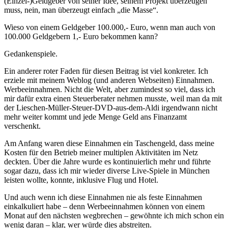
(Einzel-)Geldgeber von seiner Idee, seinem Projekt überzeugen
muss, nein, man überzeugt einfach „die Masse“.
Wieso von einem Geldgeber 100.000,- Euro, wenn man auch von
100.000 Geldgebern 1,- Euro bekommen kann?
Gedankenspiele.
Ein anderer roter Faden für diesen Beitrag ist viel konkreter. Ich
erziele mit meinem Weblog (und anderen Webseiten) Einnahmen.
Werbeeinnahmen. Nicht die Welt, aber zumindest so viel, dass ich
mir dafür extra einen Steuerberater nehmen musste, weil man da mit
der Lieschen-Müller-Steuer-DVD-aus-dem-Aldi irgendwann nicht
mehr weiter kommt und jede Menge Geld ans Finanzamt
verschenkt.
Am Anfang waren diese Einnahmen ein Taschengeld, dass meine
Kosten für den Betrieb meiner multiplen Aktivitäten im Netz
deckten. Über die Jahre wurde es kontinuierlich mehr und führte
sogar dazu, dass ich mir wieder diverse Live-Spiele in München
leisten wollte, konnte, inklusive Flug und Hotel.
Und auch wenn ich diese Einnahmen nie als feste Einnahmen
einkalkuliert habe – denn Werbeeinnahmen können von einem
Monat auf den nächsten wegbrechen – gewöhnte ich mich schon ein
wenig daran – klar, wer würde dies abstreiten.