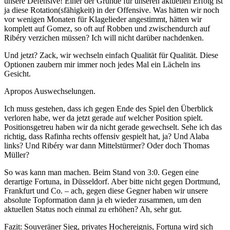
unsere Defensive! Einer der Gründe für unseren aktuellen Erfolg ist
ja diese Rotation(sfähigkeit) in der Offensive. Was hätten wir noch
vor wenigen Monaten für Klagelieder angestimmt, hätten wir
komplett auf Gomez, so oft auf Robben und zwischendurch auf
Ribéry verzichen müssen? Ich will nicht darüber nachdenken.
Und jetzt? Zack, wir wechseln einfach Qualität für Qualität. Diese
Optionen zaubern mir immer noch jedes Mal ein Lächeln ins
Gesicht.
Apropos Auswechselungen.
Ich muss gestehen, dass ich gegen Ende des Spiel den Überblick
verloren habe, wer da jetzt gerade auf welcher Position spielt.
Positionsgetreu haben wir da nicht gerade gewechselt. Sehe ich das
richtig, dass Rafinha rechts offensiv gespielt hat, ja? Und Alaba
links? Und Ribéry war dann Mittelstürmer? Oder doch Thomas
Müller?
So was kann man machen. Beim Stand von 3:0. Gegen eine
derartige Fortuna, in Düsseldorf. Aber bitte nicht gegen Dortmund,
Frankfurt und Co. – ach, gegen diese Gegner haben wir unsere
absolute Topformation dann ja eh wieder zusammen, um den
aktuellen Status noch einmal zu erhöhen? Ah, sehr gut.
Fazit: Souveräner Sieg, privates Hochereignis, Fortuna wird sich