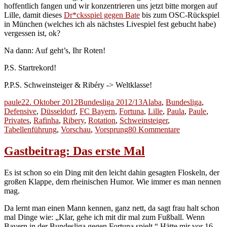
hoffentlich fangen und wir konzentrieren uns jetzt bitte morgen auf
Lille, damit dieses
Dr*cksspiel gegen Bate
bis zum OSC-Rückspiel
in München (welches ich als nächstes Livespiel fest gebucht habe)
vergessen ist, ok?
Na dann: Auf geht’s, Ihr Roten!
P.S. Startrekord!
P.P.S. Schweinsteiger & Ribéry -> Weltklasse!
Autor
Veröffentlicht
Kategorien
Schlagwörter
paule
22. Oktober 2012
Bundesliga 2012/13
Alaba
,
Bundesliga
,
am
Defensive
,
Düsseldorf
,
FC Bayern
,
Fortuna
,
Lille
,
Paula
,
Paule
,
Privates
,
Rafinha
,
Ribery
,
Rotation
,
Schweinsteiger
,
zu
Tabellenführung
,
Vorschau
,
Vorsprung
80 Kommentare
Rheinische
Hasenjagd
Gastbeitrag: Das erste Mal
oder
Volles
Es ist schon so ein Ding mit den leicht dahin gesagten Floskeln, der
Programm
großen Klappe, dem rheinischen Humor. Wie immer es man nennen
mag.
Da lernt man einen Mann kennen, ganz nett, da sagt frau halt schon
mal Dinge wie: „Klar, gehe ich mit dir mal zum Fußball. Wenn
Bayern in der Bundesliga gegen Fortuna spielt.“ Hätte mir vor 16