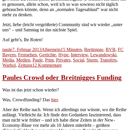
es genossen, allein schon, weil ich so was sowieso nicht täglich
gebrauchen könnte, denn an „normalen Tagesablauf“ war nicht
mehr zu denken.
Jetzt, liebe (leicht vergrößerte) Community sind wir wieder „unter
uns“ – und Samstag ist das nächste Spiel.
Auf geht’s, Ihr Roten!
Autor
Veröffentlicht
Kategorien
Schlagwörter
paule
7. Februar 2013
Allgemein
15 Minuten
,
Breitnigge
,
BVB
,
FC
am
Bayern
,
Fernsehen
,
Gerüchte
,
Hype
,
Interview
,
Lewandowski
,
Media
,
Medien
,
Paule
,
Print
,
Privates
,
Social
,
Sturm
,
Transfers
,
zu
Warhol
,
Zeitung
12 Kommentare
Im
Auge
Paules Crowd oder Breitnigges Funding
des
Sturms
Was ist das jetzt schon wieder?
oder
Paule
Was, Crowdfunding? Das
hier
.
&
Robert
Aber der Reihe nach. Wenn ich allerdings nur wüsste, wo die Reihe
anfängt. Vielleicht da: Ich finde den Gedanken faszinierend, dass
man nicht wie früher – und ich habe diese Zeiten in der New-
Economy-Blase vor mehr als 10 Jahren miterlebt – größere