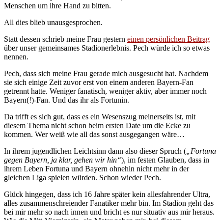
Menschen um ihre Hand zu bitten.
All dies blieb unausgesprochen.
Statt dessen schrieb meine Frau gestern
einen persönlichen Beitrag
über unser gemeinsames Stadionerlebnis. Pech würde ich so etwas
nennen.
Pech, dass sich meine Frau gerade mich ausgesucht hat. Nachdem
sie sich einige Zeit zuvor erst von einem anderen Bayern-Fan
getrennt hatte. Weniger fanatisch, weniger aktiv, aber immer noch
Bayern(!)-Fan. Und das ihr als Fortunin.
Da trifft es sich gut, dass es ein Wesenszug meinerseits ist, mit
diesem Thema nicht schon beim ersten Date um die Ecke zu
kommen. Wer weiß wie all das sonst ausgegangen wäre…
In ihrem jugendlichen Leichtsinn dann also dieser Spruch (
„Fortuna
gegen Bayern, ja klar, gehen wir hin“
), im festen Glauben, dass in
ihrem Leben Fortuna und Bayern ohnehin nicht mehr in der
gleichen Liga spielen würden. Schon wieder Pech.
Glück hingegen, dass ich 16 Jahre später kein allesfahrender Ultra,
alles zusammenschreiender Fanatiker mehr bin. Im Stadion geht das
bei mir mehr so nach innen und bricht es nur situativ aus mir heraus.