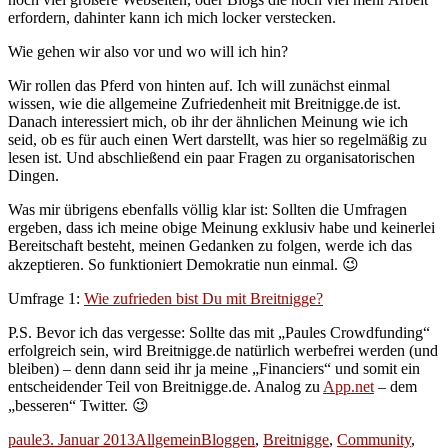
erfordern, dahinter kann ich mich locker verstecken.
Wie gehen wir also vor und wo will ich hin?
Wir rollen das Pferd von hinten auf. Ich will zunächst einmal
wissen, wie die allgemeine Zufriedenheit mit Breitnigge.de ist.
Danach interessiert mich, ob ihr der ähnlichen Meinung wie ich
seid, ob es für auch einen Wert darstellt, was hier so regelmäßig zu
lesen ist. Und abschließend ein paar Fragen zu organisatorischen
Dingen.
Was mir übrigens ebenfalls völlig klar ist: Sollten die Umfragen
ergeben, dass ich meine obige Meinung exklusiv habe und keinerlei
Bereitschaft besteht, meinen Gedanken zu folgen, werde ich das
akzeptieren. So funktioniert Demokratie nun einmal. 😉
Umfrage 1:
Wie zufrieden bist Du mit Breitnigge?
P.S. Bevor ich das vergesse: Sollte das mit „Paules Crowdfunding“
erfolgreich sein, wird Breitnigge.de natürlich werbefrei werden (und
bleiben) – denn dann seid ihr ja meine „Financiers“ und somit ein
entscheidender Teil von Breitnigge.de. Analog zu
App.net
– dem
„besseren“ Twitter. 😉
Autor
Veröffentlicht
Kategorien
Schlagwörter
paule
3. Januar 2013
Allgemein
Bloggen
,
Breitnigge
,
Community
,