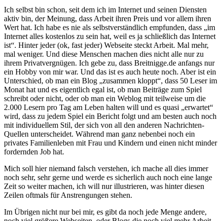
Ich selbst bin schon, seit dem ich im Internet und seinen Diensten
aktiv bin, der Meinung, dass Arbeit ihren Preis und vor allem ihren
Wert hat. Ich habe es nie als selbstverständlich empfunden, dass „im
Internet alles kostenlos zu sein hat, weil es ja schließlich das Internet
ist“. Hinter jeder (ok, fast jeder) Webseite steckt Arbeit. Mal mehr,
mal weniger. Und diese Menschen machen dies nicht alle nur zu
ihrem Privatvergnügen. Ich gebe zu, dass Breitnigge.de anfangs nur
ein Hobby von mir war. Und das ist es auch heute noch. Aber ist ein
Unterschied, ob man ein Blog „zusammen kloppt“, dass 50 Leser im
Monat hat und es eigentlich egal ist, ob man Beiträge zum Spiel
schreibt oder nicht, oder ob man ein Weblog mit teilweise um die
2.000 Lesern pro Tag am Leben halten will und es quasi „erwartet“
wird, dass zu jedem Spiel ein Bericht folgt und am besten auch noch
mit individuellem Stil, der sich von all den anderen Nachrichten-
Quellen unterscheidet. Während man ganz nebenbei noch ein
privates Familienleben mit Frau und Kindern und einen nicht minder
fordernden Job hat.
Mich soll hier niemand falsch verstehen, ich mache all dies immer
noch sehr, sehr gerne und werde es sicherlich auch noch eine lange
Zeit so weiter machen, ich will nur illustrieren, was hinter diesen
Zeilen oftmals für Anstrengungen stehen.
Im Übrigen nicht nur bei mir, es gibt da noch jede Menge andere,
noch viel größere Webseiten, oder Blogs die noch viel mehr Arbeit