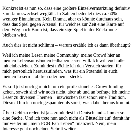
Konkret ist es nun so, dass eine größere Einzelvermarktung definitiv
zum Jahreswechsel wegfällt. In Zahlen bedeutet dies ca. 60%
weniger Einnahmen. Kein Drama, aber es könnte durchaus sein,
dass das Spiel gegen Arsenal, für welches zur Zeit eine Karte auf
dem Weg nach Bonn ist, dass einzige Spiel in der Rückrunde
bleiben wird.
Auch dies ist nicht schlimm – warum erzähle ich es dann überhaupt?
Weil ich meine Leser, meine Community, meine Crowd hier an
meinen Lebensumständen teilhaben lassen will. Ich will euch alle
mit einbeziehen. Zumindest möchte ich den Versuch starten, für
mich persönlich herauszufinden, was für ein Potential in euch,
meinen Lesern – ob treu oder neu – steckt.
Es soll jetzt noch gar nicht um ein professionelles Crowdfunding
gehen, soweit sind wir noch nicht, aber ab und an befrage ich meine
Leser zu diversen Themen – inzwischen fast schon eine Tradition.
Diesmal bin ich noch gespannter als sonst, was dabei heraus kommt.
Über Geld zu reden ist ja – zumindest in Deutschland – immer so
eine Sache. Und ich trete nun auch nicht als Bittsteller auf, damit ihr
mir weiterhin „mein FCB-Fan-Leben“ finanziert. Nein, mein
Interesse geht noch einen Schritt weiter.