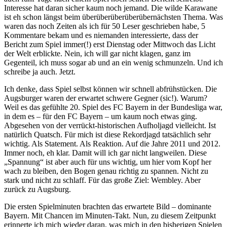
Interesse hat daran sicher kaum noch jemand. Die wilde Karawane
ist eh schon längst beim überüberüberüberübernächsten Thema. Was
waren das noch Zeiten als ich für 50 Leser geschrieben habe, 5
Kommentare bekam und es niemanden interessierte, dass der
Bericht zum Spiel immer(!) erst Dienstag oder Mittwoch das Licht
der Welt erblickte. Nein, ich will gar nicht klagen, ganz im
Gegenteil, ich muss sogar ab und an ein wenig schmunzeln. Und ich
schreibe ja auch. Jetzt.
Ich denke, dass Spiel selbst können wir schnell abfrühstücken. Die
Augsburger waren der erwartet schwere Gegner (sic!). Warum?
Weil es das gefühlte 20. Spiel des FC Bayern in der Bundesliga war,
in dem es – für den FC Bayern – um kaum noch etwas ging.
Abgesehen von der verrückt-historischen Aufholjagd vielleicht. Ist
natürlich Quatsch. Für mich ist diese Rekordjagd tatsächlich sehr
wichtig. Als Statement. Als Reaktion. Auf die Jahre 2011 und 2012.
Immer noch, eh klar. Damit will ich gar nicht langweilen. Diese
„Spannung“ ist aber auch für uns wichtig, um hier vom Kopf her
wach zu bleiben, den Bogen genau richtig zu spannen. Nicht zu
stark und nicht zu schlaff. Für das große Ziel: Wembley. Aber
zurück zu Augsburg.
Die ersten Spielminuten brachten das erwartete Bild – dominante
Bayern. Mit Chancen im Minuten-Takt. Nun, zu diesem Zeitpunkt
erinnerte ich mich wieder daran, was mich in den bisherigen Spielen