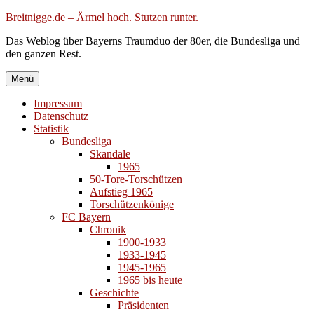
Zum
Breitnigge.de – Ärmel hoch. Stutzen runter.
Inhalt
Das Weblog über Bayerns Traumduo der 80er, die Bundesliga und
springen
den ganzen Rest.
Menü
Impressum
Datenschutz
Statistik
Bundesliga
Skandale
1965
50-Tore-Torschützen
Aufstieg 1965
Torschützenkönige
FC Bayern
Chronik
1900-1933
1933-1945
1945-1965
1965 bis heute
Geschichte
Präsidenten