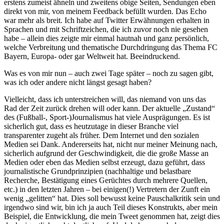
erstens zumeist ähneln und zweitens obige Seiten, Sendungen eben
direkt von mir, von meinem Feedback befüllt wurden. Das Echo
war mehr als breit. Ich habe auf Twitter Erwähnungen erhalten in
Sprachen und mit Schriftzeichen, die ich zuvor noch nie gesehen
habe – allein dies zeigte mir einmal hautnah und ganz persönlich,
welche Verbreitung und thematische Durchdringung das Thema FC
Bayern, Europa- oder gar Weltweit hat. Beeindruckend.
Was es von mir nun – auch zwei Tage später – noch zu sagen gibt,
was ich oder andere nicht längst gesagt haben?
Vielleicht, dass ich unterstreichen will, das niemand von uns das
Rad der Zeit zurück drehen will oder kann. Der aktuelle „Zustand“
des (Fußball-, Sport-)Journalismus hat viele Ausprägungen. Es ist
sicherlich gut, dass es heutzutage in dieser Branche viel
transparenter zugeht als früher. Dem Internet und den sozialen
Medien sei Dank. Andererseits hat, nicht nur meiner Meinung nach,
sicherlich aufgrund der Geschwindigkeit, die die große Masse an
Medien oder eben das Medien selbst erzeugt, dazu geführt, dass
journalistische Grundprinzipien (nachhaltige und belastbare
Recherche, Bestätigung eines Gerüchtes durch mehrere Quellen,
etc.) in den letzten Jahren – bei einigen(!) Vertretern der Zunft ein
wenig „gelitten“ hat. Dies soll bewusst keine Pauschalkritik sein und
irgendwo sind wir, bin ich ja auch Teil dieses Konstrukts, aber mein
Beispiel, die Entwicklung, die mein Tweet genommen hat, zeigt dies