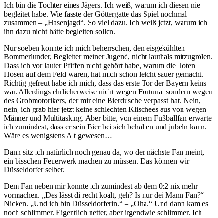
Ich bin die Tochter eines Jägers. Ich weiß, warum ich diesen nie
begleitet habe. Wie fasste der Göttergatte das Spiel nochmal
zusammen – „Hasenjagd“. So viel dazu. Ich weiß jetzt, warum ich
ihn dazu nicht hätte begleiten sollen.
Nur soeben konnte ich mich beherrschen, den eisgekühlten
Bommerlunder, Begleiter meiner Jugend, nicht lauthals mitzugrölen.
Dass ich vor lauter Pfiffen nicht gehört habe, warum die Toten
Hosen auf dem Feld waren, hat mich schon leicht sauer gemacht.
Richtig gefreut habe ich mich, dass das erste Tor der Bayern keins
war. Allerdings ehrlicherweise nicht wegen Fortuna, sondern wegen
des Grobmotorikers, der mir eine Bierdusche verpasst hat. Nein,
nein, ich grab hier jetzt keine schlechten Klischees aus von wegen
Männer und Multitasking. Aber bitte, von einem Fußballfan erwarte
ich zumindest, dass er sein Bier bei sich behalten und jubeln kann.
Wäre es wenigstens Alt gewesen…
Dann sitz ich natürlich noch genau da, wo der nächste Fan meint,
ein bisschen Feuerwerk machen zu müssen. Das können wir
Düsseldorfer selber.
Dem Fan neben mir konnte ich zumindest ab dem 0:2 nix mehr
vormachen. „Des lässt di recht koalt, geh? Is nur dei Mann Fan?“
Nicken. „Und ich bin Düsseldorferin.“ – „Oha.“ Und dann kam es
noch schlimmer. Eigentlich netter, aber irgendwie schlimmer. Ich