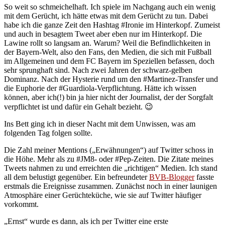
So weit so schmeichelhaft. Ich spiele im Nachgang auch ein wenig
mit dem Gerücht, ich hätte etwas mit dem Gerücht zu tun. Dabei
habe ich die ganze Zeit den Hashtag #Ironie im Hinterkopf. Zumeist
und auch in besagtem Tweet aber eben nur im Hinterkopf. Die
Lawine rollt so langsam an. Warum? Weil die Befindlichkeiten in
der Bayern-Welt, also den Fans, den Medien, die sich mit Fußball
im Allgemeinen und dem FC Bayern im Speziellen befassen, doch
sehr sprunghaft sind. Nach zwei Jahren der schwarz-gelben
Dominanz. Nach der Hysterie rund um den #Martinez-Transfer und
die Euphorie der #Guardiola-Verpflichtung. Hätte ich wissen
können, aber ich(!) bin ja hier nicht der Journalist, der der Sorgfalt
verpflichtet ist und dafür ein Gehalt bezieht. 😉
Ins Bett ging ich in dieser Nacht mit dem Unwissen, was am
folgenden Tag folgen sollte.
Die Zahl meiner Mentions („Erwähnungen“) auf Twitter schoss in
die Höhe. Mehr als zu #JM8- oder #Pep-Zeiten. Die Zitate meines
Tweets nahmen zu und erreichten die „richtigen“ Medien. Ich stand
all dem belustigt gegenüber. Ein befreundeter
BVB-Blogger
fasste
erstmals die Ereignisse zusammen. Zunächst noch in einer launigen
Atmosphäre einer Gerüchteküche, wie sie auf Twitter häufiger
vorkommt.
„Ernst“ wurde es dann, als ich per Twitter eine erste