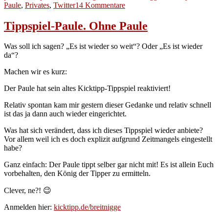
am
zu
Paule
,
Privates
,
Twitter
14 Kommentare
Geburtstag
2.0
Tippspiel-Paule. Ohne Paule
Was soll ich sagen? „Es ist wieder so weit“? Oder „Es ist wieder
da“?
Machen wir es kurz:
Der Paule hat sein altes Kicktipp-Tippspiel reaktiviert!
Relativ spontan kam mir gestern dieser Gedanke und relativ schnell
ist das ja dann auch wieder eingerichtet.
Was hat sich verändert, dass ich dieses Tippspiel wieder anbiete?
Vor allem weil ich es doch explizit aufgrund Zeitmangels eingestellt
habe?
Ganz einfach: Der Paule tippt selber gar nicht mit! Es ist allein Euch
vorbehalten, den König der Tipper zu ermitteln.
Clever, ne?! 😉
Anmelden hier:
kicktipp.de/breitnigge