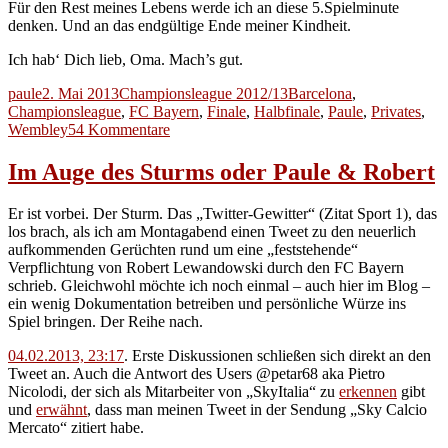
Für den Rest meines Lebens werde ich an diese 5.Spielminute
denken. Und an das endgültige Ende meiner Kindheit.
Ich hab‘ Dich lieb, Oma. Mach’s gut.
Autor
Veröffentlicht
Kategorien
Schlagwörter
paule
2. Mai 2013
Championsleague 2012/13
Barcelona
,
am
Championsleague
,
FC Bayern
,
Finale
,
Halbfinale
,
Paule
,
Privates
,
zu
Wembley
54 Kommentare
Von
Bastian,
Im Auge des Sturms oder Paule & Robert
Thomas,
Franck,
Er ist vorbei. Der Sturm. Das „Twitter-Gewitter“ (Zitat Sport 1), das
Javier,
los brach, als ich am Montagabend einen Tweet zu den neuerlich
Arjen.
aufkommenden Gerüchten rund um eine „feststehende“
Und
Verpflichtung von Robert Lewandowski durch den FC Bayern
meiner
schrieb. Gleichwohl möchte ich noch einmal – auch hier im Blog –
Oma.
ein wenig Dokumentation betreiben und persönliche Würze ins
Spiel bringen. Der Reihe nach.
04.02.2013, 23:17
. Erste Diskussionen schließen sich direkt an den
Tweet an. Auch die Antwort des Users @petar68 aka Pietro
Nicolodi, der sich als Mitarbeiter von „SkyItalia“ zu
erkennen
gibt
und
erwähnt
, dass man meinen Tweet in der Sendung „Sky Calcio
Mercato“ zitiert habe.