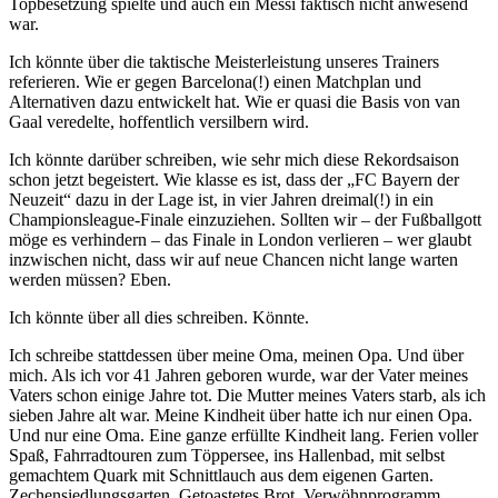
Topbesetzung spielte und auch ein Messi faktisch nicht anwesend
war.
Ich könnte über die taktische Meisterleistung unseres Trainers
referieren. Wie er gegen Barcelona(!) einen Matchplan und
Alternativen dazu entwickelt hat. Wie er quasi die Basis von van
Gaal veredelte, hoffentlich versilbern wird.
Ich könnte darüber schreiben, wie sehr mich diese Rekordsaison
schon jetzt begeistert. Wie klasse es ist, dass der „FC Bayern der
Neuzeit“ dazu in der Lage ist, in vier Jahren dreimal(!) in ein
Championsleague-Finale einzuziehen. Sollten wir – der Fußballgott
möge es verhindern – das Finale in London verlieren – wer glaubt
inzwischen nicht, dass wir auf neue Chancen nicht lange warten
werden müssen? Eben.
Ich könnte über all dies schreiben. Könnte.
Ich schreibe stattdessen über meine Oma, meinen Opa. Und über
mich. Als ich vor 41 Jahren geboren wurde, war der Vater meines
Vaters schon einige Jahre tot. Die Mutter meines Vaters starb, als ich
sieben Jahre alt war. Meine Kindheit über hatte ich nur einen Opa.
Und nur eine Oma. Eine ganze erfüllte Kindheit lang. Ferien voller
Spaß, Fahrradtouren zum Töppersee, ins Hallenbad, mit selbst
gemachtem Quark mit Schnittlauch aus dem eigenen Garten.
Zechensiedlungsgarten. Getoastetes Brot. Verwöhnprogramm.