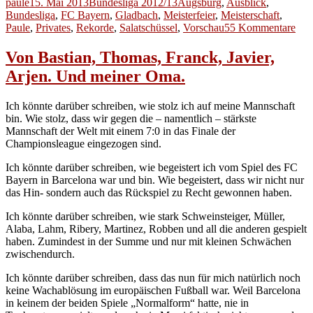
Autor
Veröffentlicht
Kategorien
Schlagwörter
paule
15. Mai 2013
Bundesliga 2012/13
Augsburg
,
Ausblick
,
am
Bundesliga
,
FC Bayern
,
Gladbach
,
Meisterfeier
,
Meisterschaft
,
zu
Paule
,
Privates
,
Rekorde
,
Salatschüssel
,
Vorschau
55 Kommentare
Vo
Abs
Von Bastian, Thomas, Franck, Javier,
San
Arjen. Und meiner Oma.
und
jede
Me
Ich könnte darüber schreiben, wie stolz ich auf meine Mannschaft
Tral
bin. Wie stolz, dass wir gegen die – namentlich – stärkste
Mannschaft der Welt mit einem 7:0 in das Finale der
Championsleague eingezogen sind.
Ich könnte darüber schreiben, wie begeistert ich vom Spiel des FC
Bayern in Barcelona war und bin. Wie begeistert, dass wir nicht nur
das Hin- sondern auch das Rückspiel zu Recht gewonnen haben.
Ich könnte darüber schreiben, wie stark Schweinsteiger, Müller,
Alaba, Lahm, Ribery, Martinez, Robben und all die anderen gespielt
haben. Zumindest in der Summe und nur mit kleinen Schwächen
zwischendurch.
Ich könnte darüber schreiben, dass das nun für mich natürlich noch
keine Wachablösung im europäischen Fußball war. Weil Barcelona
in keinem der beiden Spiele „Normalform“ hatte, nie in