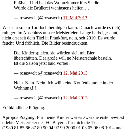
Fußball. Und hält das Wohnzimmer fürs Stadion.
Würde die Brüllerei wenigstens helfen …
— rosaswelt (@rosaswelt)
11. Mai 2013
Wie sehr so ein Tor doch beruhigen kann. Danach wurde es (ich)
ruhiger. Im Anschluss unsere Meisterfeier. Lange herbeigesehnt,
nicht erst seit dem Titel in Frankfurt, nein, seit 2010. Es wurde
feucht. Und fröhlich. Die Bilder beeindruckten.
Die Kinder spielen, sie würden sich mit Bier
überschütten. Der große will ne Meisterschale basteln.
Ist die Saison jetzt bald vorbei?
— rosaswelt (@rosaswelt)
12. Mai 2013
Nein. Nein. Nein. Ich will keine Konfettikanone in der
Wohnung!!!
— rosaswelt (@rosaswelt)
12. Mai 2013
Frühkindliche Prägung.
Apropos Prägung. Für meine Kinder war es zwar die erste bewusst
erlebte Meisterfeier des FC Bayern, für mich die 17.
(1980,81,85,86,87,89,90,94,97,99,2000,01,03,05,06,08,10) – und