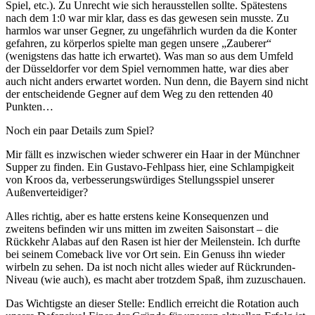
Spiel, etc.). Zu Unrecht wie sich herausstellen sollte. Spätestens
nach dem 1:0 war mir klar, dass es das gewesen sein musste. Zu
harmlos war unser Gegner, zu ungefährlich wurden da die Konter
gefahren, zu körperlos spielte man gegen unsere „Zauberer“
(wenigstens das hatte ich erwartet). Was man so aus dem Umfeld
der Düsseldorfer vor dem Spiel vernommen hatte, war dies aber
auch nicht anders erwartet worden. Nun denn, die Bayern sind nicht
der entscheidende Gegner auf dem Weg zu den rettenden 40
Punkten…
Noch ein paar Details zum Spiel?
Mir fällt es inzwischen wieder schwerer ein Haar in der Münchner
Supper zu finden. Ein Gustavo-Fehlpass hier, eine Schlampigkeit
von Kroos da, verbesserungswürdiges Stellungsspiel unserer
Außenverteidiger?
Alles richtig, aber es hatte erstens keine Konsequenzen und
zweitens befinden wir uns mitten im zweiten Saisonstart – die
Rückkehr Alabas auf den Rasen ist hier der Meilenstein. Ich durfte
bei seinem Comeback live vor Ort sein. Ein Genuss ihn wieder
wirbeln zu sehen. Da ist noch nicht alles wieder auf Rückrunden-
Niveau (wie auch), es macht aber trotzdem Spaß, ihm zuzuschauen.
Das Wichtigste an dieser Stelle: Endlich erreicht die Rotation auch