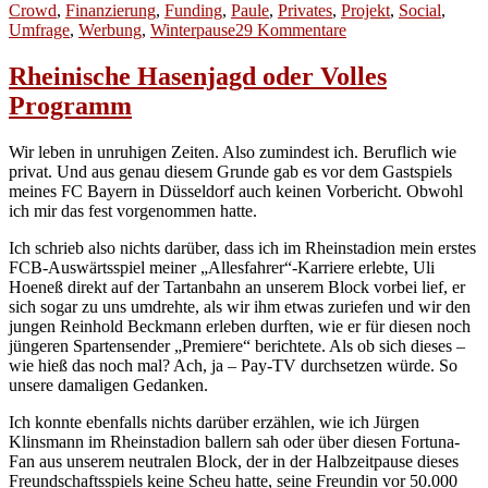
am
Crowd
,
Finanzierung
,
Funding
,
Paule
,
Privates
,
Projekt
,
Social
,
zu
Umfrage
,
Werbung
,
Winterpause
29 Kommentare
Paules
Crowd
Rheinische Hasenjagd oder Volles
oder
Programm
Breitnigges
Funding
Wir leben in unruhigen Zeiten. Also zumindest ich. Beruflich wie
privat. Und aus genau diesem Grunde gab es vor dem Gastspiels
meines FC Bayern in Düsseldorf auch keinen Vorbericht. Obwohl
ich mir das fest vorgenommen hatte.
Ich schrieb also nichts darüber, dass ich im Rheinstadion mein erstes
FCB-Auswärtsspiel meiner „Allesfahrer“-Karriere erlebte, Uli
Hoeneß direkt auf der Tartanbahn an unserem Block vorbei lief, er
sich sogar zu uns umdrehte, als wir ihm etwas zuriefen und wir den
jungen Reinhold Beckmann erleben durften, wie er für diesen noch
jüngeren Spartensender „Premiere“ berichtete. Als ob sich dieses –
wie hieß das noch mal? Ach, ja – Pay-TV durchsetzen würde. So
unsere damaligen Gedanken.
Ich konnte ebenfalls nichts darüber erzählen, wie ich Jürgen
Klinsmann im Rheinstadion ballern sah oder über diesen Fortuna-
Fan aus unserem neutralen Block, der in der Halbzeitpause dieses
Freundschaftsspiels keine Scheu hatte, seine Freundin vor 50.000