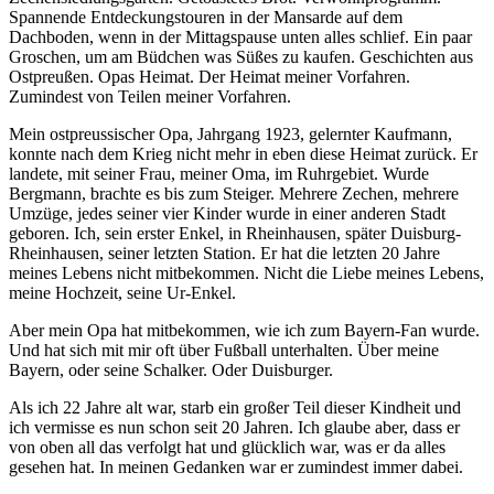
Spannende Entdeckungstouren in der Mansarde auf dem
Dachboden, wenn in der Mittagspause unten alles schlief. Ein paar
Groschen, um am Büdchen was Süßes zu kaufen. Geschichten aus
Ostpreußen. Opas Heimat. Der Heimat meiner Vorfahren.
Zumindest von Teilen meiner Vorfahren.
Mein ostpreussischer Opa, Jahrgang 1923, gelernter Kaufmann,
konnte nach dem Krieg nicht mehr in eben diese Heimat zurück. Er
landete, mit seiner Frau, meiner Oma, im Ruhrgebiet. Wurde
Bergmann, brachte es bis zum Steiger. Mehrere Zechen, mehrere
Umzüge, jedes seiner vier Kinder wurde in einer anderen Stadt
geboren. Ich, sein erster Enkel, in Rheinhausen, später Duisburg-
Rheinhausen, seiner letzten Station. Er hat die letzten 20 Jahre
meines Lebens nicht mitbekommen. Nicht die Liebe meines Lebens,
meine Hochzeit, seine Ur-Enkel.
Aber mein Opa hat mitbekommen, wie ich zum Bayern-Fan wurde.
Und hat sich mit mir oft über Fußball unterhalten. Über meine
Bayern, oder seine Schalker. Oder Duisburger.
Als ich 22 Jahre alt war, starb ein großer Teil dieser Kindheit und
ich vermisse es nun schon seit 20 Jahren. Ich glaube aber, dass er
von oben all das verfolgt hat und glücklich war, was er da alles
gesehen hat. In meinen Gedanken war er zumindest immer dabei.