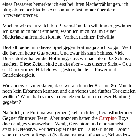
eines Desasters bemerkte ich erst bei ihren Nacherzählungen, ich
hing ob meiner Stadion-Anspannung fast immer über dem
Sitzwellenbrecher.
Machen wir es kurz. Ich bin Bayern-Fan. Ich will immer gewinnen.
Ich kann mich nicht erinnern, wann ich mich mal mit einer
Niederlage anfreunden konnte. Vorher, nachher, freiwillig.
Deshalb gefiel mir dieses Spiel gegen Fortuna ja auch so gut. Weil
die Bayern heuer Gas geben. Und zwar bis zum Schluss. Viele
Düsseldorfer hatten die Hoffnung, dass wir nach dem 0:3 Schluss
machen. Diese Zeiten sind zumeist aber – aus unserer Sicht – Gott
sei Dank vorbei. Hitzfeld war gestern, heute ist Power und
Gnadenlosigkeit.
Wie anders ist zu erklären, dass wir auch in der 85. und 86. Minute
noch kein Erbarmen kannten und ein viertes und fünftes Tor erzielen
wollten? Wann hat es dies in den letzten Jahren in dieser Häufung
gegeben?
Natürlich, die Fortuna war (erneut) kein richtiger, herausfordernder
Gegner für unser Team. Aber trotzdem hatten die
Campino
-Boys
doch einiges vorzuweisen. Wenig Gegentore und eine zumeist
stabile Defensive. Vor dem Spiel hatte ich – aus Gründen – somit
schon ein wenig Respekt (Nationalmannschaftspause, Schweden-