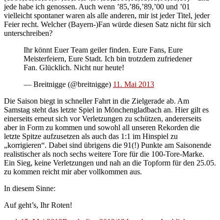
jede habe ich genossen. Auch wenn ’85,’86,’89,’00 und ’01
vielleicht spontaner waren als alle anderen, mir ist jeder Titel, jeder
Feier recht. Welcher (Bayern-)Fan würde diesen Satz nicht für sich
unterschreiben?
Ihr könnt Euer Team geiler finden. Eure Fans, Eure
Meisterfeiern, Eure Stadt. Ich bin trotzdem zufriedener
Fan. Glücklich. Nicht nur heute!
— Breitnigge (@breitnigge)
11. Mai 2013
Die Saison biegt in schneller Fahrt in die Zielgerade ab. Am
Samstag steht das letzte Spiel in Mönchengladbach an. Hier gilt es
einerseits erneut sich vor Verletzungen zu schützen, andererseits
aber in Form zu kommen und sowohl all unseren Rekorden die
letzte Spitze aufzusetzen als auch das 1:1 im Hinspiel zu
„korrigieren“. Dabei sind übrigens die 91(!) Punkte am Saisonende
realistischer als noch sechs weitere Tore für die 100-Tore-Marke.
Ein Sieg, keine Verletzungen und nah an die Topform für den 25.05.
zu kommen reicht mir aber vollkommen aus.
In diesem Sinne:
Auf geht’s, Ihr Roten!