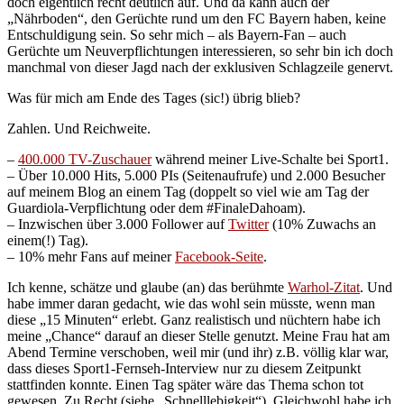
doch eigentlich recht deutlich auf. Und da kann auch der
„Nährboden“, den Gerüchte rund um den FC Bayern haben, keine
Entschuldigung sein. So sehr mich – als Bayern-Fan – auch
Gerüchte um Neuverpflichtungen interessieren, so sehr bin ich doch
manchmal von dieser Jagd nach der exklusiven Schlagzeile genervt.
Was für mich am Ende des Tages (sic!) übrig blieb?
Zahlen. Und Reichweite.
–
400.000 TV-Zuschauer
während meiner Live-Schalte bei Sport1.
– Über 10.000 Hits, 5.000 PIs (Seitenaufrufe) und 2.000 Besucher
auf meinem Blog an einem Tag (doppelt so viel wie am Tag der
Guardiola-Verpflichtung oder dem #FinaleDahoam).
– Inzwischen über 3.000 Follower auf
Twitter
(10% Zuwachs an
einem(!) Tag).
– 10% mehr Fans auf meiner
Facebook-Seite
.
Ich kenne, schätze und glaube (an) das berühmte
Warhol-Zitat
. Und
habe immer daran gedacht, wie das wohl sein müsste, wenn man
diese „15 Minuten“ erlebt. Ganz realistisch und nüchtern habe ich
meine „Chance“ darauf an dieser Stelle genutzt. Meine Frau hat am
Abend Termine verschoben, weil mir (und ihr) z.B. völlig klar war,
dass dieses Sport1-Fernseh-Interview nur zu diesem Zeitpunkt
stattfinden konnte. Einen Tag später wäre das Thema schon tot
gewesen. Zu Recht (siehe „Schnelllebigkeit“). Gleichwohl habe ich