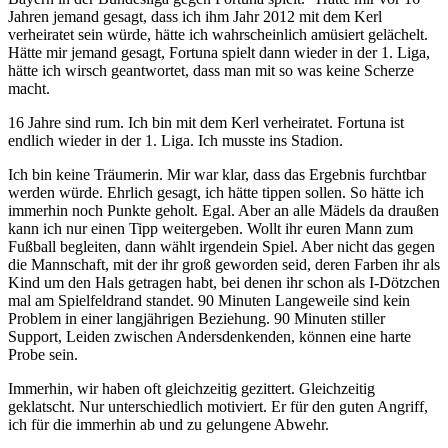
Jahren jemand gesagt, dass ich ihm Jahr 2012 mit dem Kerl
verheiratet sein würde, hätte ich wahrscheinlich amüsiert gelächelt.
Hätte mir jemand gesagt, Fortuna spielt dann wieder in der 1. Liga,
hätte ich wirsch geantwortet, dass man mit so was keine Scherze
macht.
16 Jahre sind rum. Ich bin mit dem Kerl verheiratet. Fortuna ist
endlich wieder in der 1. Liga. Ich musste ins Stadion.
Ich bin keine Träumerin. Mir war klar, dass das Ergebnis furchtbar
werden würde. Ehrlich gesagt, ich hätte tippen sollen. So hätte ich
immerhin noch Punkte geholt. Egal. Aber an alle Mädels da draußen
kann ich nur einen Tipp weitergeben. Wollt ihr euren Mann zum
Fußball begleiten, dann wählt irgendein Spiel. Aber nicht das gegen
die Mannschaft, mit der ihr groß geworden seid, deren Farben ihr als
Kind um den Hals getragen habt, bei denen ihr schon als I-Dötzchen
mal am Spielfeldrand standet. 90 Minuten Langeweile sind kein
Problem in einer langjährigen Beziehung. 90 Minuten stiller
Support, Leiden zwischen Andersdenkenden, können eine harte
Probe sein.
Immerhin, wir haben oft gleichzeitig gezittert. Gleichzeitig
geklatscht. Nur unterschiedlich motiviert. Er für den guten Angriff,
ich für die immerhin ab und zu gelungene Abwehr.