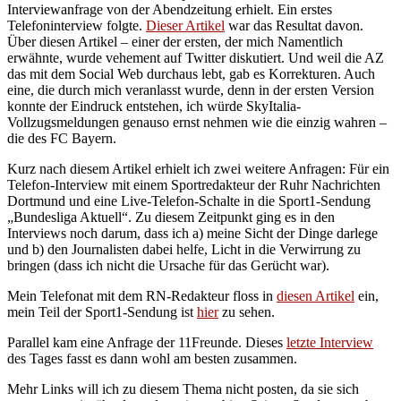
Interviewanfrage von der Abendzeitung erhielt. Ein erstes
Telefoninterview folgte.
Dieser Artikel
war das Resultat davon.
Über diesen Artikel – einer der ersten, der mich Namentlich
erwähnte, wurde vehement auf Twitter diskutiert. Und weil die AZ
das mit dem Social Web durchaus lebt, gab es Korrekturen. Auch
eine, die durch mich veranlasst wurde, denn in der ersten Version
konnte der Eindruck entstehen, ich würde SkyItalia-
Vollzugsmeldungen genauso ernst nehmen wie die einzig wahren –
die des FC Bayern.
Kurz nach diesem Artikel erhielt ich zwei weitere Anfragen: Für ein
Telefon-Interview mit einem Sportredakteur der Ruhr Nachrichten
Dortmund und eine Live-Telefon-Schalte in die Sport1-Sendung
„Bundesliga Aktuell“. Zu diesem Zeitpunkt ging es in den
Interviews noch darum, dass ich a) meine Sicht der Dinge darlege
und b) den Journalisten dabei helfe, Licht in die Verwirrung zu
bringen (dass ich nicht die Ursache für das Gerücht war).
Mein Telefonat mit dem RN-Redakteur floss in
diesen Artikel
ein,
mein Teil der Sport1-Sendung ist
hier
zu sehen.
Parallel kam eine Anfrage der 11Freunde. Dieses
letzte Interview
des Tages fasst es dann wohl am besten zusammen.
Mehr Links will ich zu diesem Thema nicht posten, da sie sich