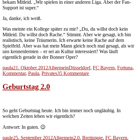
bekam Mitleid. „Wir spielen in einer anderen Liga. Aber der Fan-
Support ist super.“
Ja, danke, ich weiß.
Was meinte ein Kollege später zu mir? „Du, du willst doch kein
Mitleid. Du willst doch Rache.“ Stimmt. Aber wie gesagt, ich bin
realistisch, keine Träumerin. Ich erwarte keine Rache auf dem
Spielfeld. Aber was hat mein Mann gleich noch mal gesagt, als wir
uns kennenlernten – er sei an Kultur interessiert? Was läuft
eigentlich gerade in der Bonner Oper?
Autor
Veröffentlicht
Kategorien
Schlagwörter
paula
21. Oktober 2012
Allgemein
Düsseldorf
,
FC Bayern
,
Fortuna
,
am
zu
Kommentar
,
Paula
,
Privates
35 Kommentare
Gastbeitrag:
Das
Geburtstag 2.0
erste
Mal
So geht Geburtstag heute. Ich bin immer noch ungläubig. In
welchen Zeiten leben wir eigentlich?
Antwort: In guten. 😉
Autor
Veröffentlicht
Kategorien
Schlagwörter
paule
25. September 2012
Allgemein
2.0
,
Breitnigge
,
FC Bayern
,