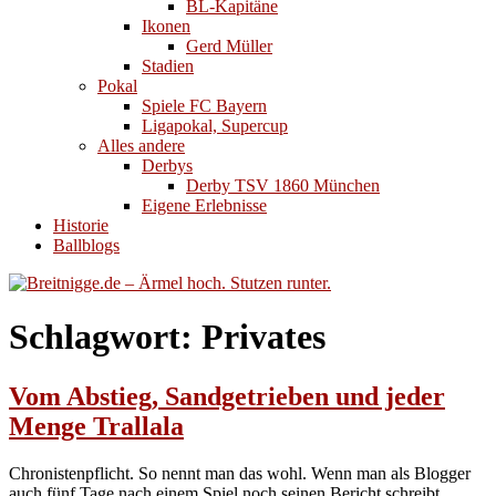
BL-Kapitäne
Ikonen
Gerd Müller
Stadien
Pokal
Spiele FC Bayern
Ligapokal, Supercup
Alles andere
Derbys
Derby TSV 1860 München
Eigene Erlebnisse
Historie
Ballblogs
Schlagwort:
Privates
Vom Abstieg, Sandgetrieben und jeder
Menge Trallala
Chronistenpflicht. So nennt man das wohl. Wenn man als Blogger
auch fünf Tage nach einem Spiel noch seinen Bericht schreibt.