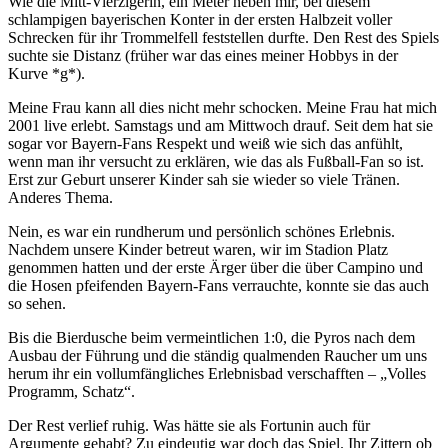
Wie die Mitt-Vierzigerin, ein Meter neben mir, bei diesem
schlampigen bayerischen Konter in der ersten Halbzeit voller
Schrecken für ihr Trommelfell feststellen durfte. Den Rest des Spiels
suchte sie Distanz (früher war das eines meiner Hobbys in der
Kurve *g*).
Meine Frau kann all dies nicht mehr schocken. Meine Frau hat mich
2001 live erlebt. Samstags und am Mittwoch drauf. Seit dem hat sie
sogar vor Bayern-Fans Respekt und weiß wie sich das anfühlt,
wenn man ihr versucht zu erklären, wie das als Fußball-Fan so ist.
Erst zur Geburt unserer Kinder sah sie wieder so viele Tränen.
Anderes Thema.
Nein, es war ein rundherum und persönlich schönes Erlebnis.
Nachdem unsere Kinder betreut waren, wir im Stadion Platz
genommen hatten und der erste Ärger über die über Campino und
die Hosen pfeifenden Bayern-Fans verrauchte, konnte sie das auch
so sehen.
Bis die Bierdusche beim vermeintlichen 1:0, die Pyros nach dem
Ausbau der Führung und die ständig qualmenden Raucher um uns
herum ihr ein vollumfängliches Erlebnisbad verschafften – „Volles
Programm, Schatz“.
Der Rest verlief ruhig. Was hätte sie als Fortunin auch für
Argumente gehabt? Zu eindeutig war doch das Spiel. Ihr Zittern ob