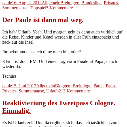
Autor
Veröffentlicht
Kategorien
Schlagwörter
paule
16. August 2012
Allgemein
Breitnigge
,
Bundesliga
,
Privates
,
am
zu
Sommerpause
,
Tippspiel
5 Kommentare
Tippspiel-
Paule.
Der Paule ist dann mal weg.
Ohne
Paule
Ich hab‘ Urlaub. Yeah. Und morgen geht es dann auch wirklich auf
die Reise. Kinder und Kegel werden in aller Früh eingepackt und
zack auf die Insel.
Ihr bekommt das auch ohne mich hin, oder?
Klar – ist doch EM. Und einen Tag vorm Finale ist Papa ja auch
wieder da.
Tschüss.
Autor
Veröffentlicht
Kategorien
Schlagwörter
paule
15. Juni 2012
Allgemein
Bloggen
,
Breitnigge
,
Paule
,
Pause
,
am
zu
Privates
,
Sommerpause
,
Urlaub
213 Kommentare
Der
Paule
Reaktivieriung des Tweetpass Cologne.
ist
Einmalig.
dann
mal
weg.
Es ist Urlaubszeit. Und da ergibt es sich, dass ich tatsächlich zum