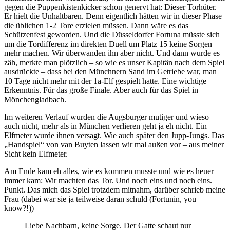
gegen die Puppenkistenkicker schon genervt hat: Dieser Torhüter.
Er hielt die Unhaltbaren. Denn eigentlich hätten wir in dieser Phase
die üblichen 1-2 Tore erzielen müssen. Dann wäre es das
Schützenfest geworden. Und die Düsseldorfer Fortuna müsste sich
um die Tordifferenz im direkten Duell um Platz 15 keine Sorgen
mehr machen. Wir überwanden ihn aber nicht. Und dann wurde es
zäh, merkte man plötzlich – so wie es unser Kapitän nach dem Spiel
ausdrückte – dass bei den Münchnern Sand im Getriebe war, man
10 Tage nicht mehr mit der 1a-Elf gespielt hatte. Eine wichtige
Erkenntnis. Für das große Finale. Aber auch für das Spiel in
Mönchengladbach.
Im weiteren Verlauf wurden die Augsburger mutiger und wieso
auch nicht, mehr als in München verlieren geht ja eh nicht. Ein
Elfmeter wurde ihnen versagt. Wie auch später den Jupp-Jungs. Das
„Handspiel“ von van Buyten lassen wir mal außen vor – aus meiner
Sicht kein Elfmeter.
Am Ende kam eh alles, wie es kommen musste und wie es heuer
immer kam: Wir machten das Tor. Und noch eins und noch eins.
Punkt. Das mich das Spiel trotzdem mitnahm, darüber schrieb meine
Frau (dabei war sie ja teilweise daran schuld (Fortunin, you
know?!))
Liebe Nachbarn, keine Sorge. Der Gatte schaut nur